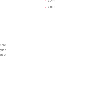
2014
2013
cada
lyne
ndo,