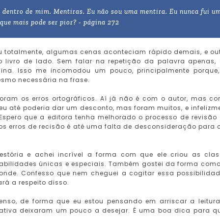
á dentro de mim. Mentiras. Eu não sou uma mentira. Eu nunca fui u
que mais pode ser pior? - página 272
u totalmente, algumas cenas aconteciam rápido demais, e ou
o livro de lado. Sem falar na repetição da palavra apenas,
na. Isso me incomodou um pouco, principalmente porque
esmo necessária na frase.
oram os erros ortográficos. Aí já não é com o autor, mas c
eu até poderia dar um desconto, mas foram muitos, e infelizm
. Espero que a editora tenha melhorado o processo de revisão
itos erros de recisão é até uma falta de desconsideração para
tória e achei incrível a forma com que ele criou as clas
habilidades únicas e especiais. Também gostei da forma como
conde. Confesso que nem cheguei a cogitar essa possibilidad
rá a respeito disso.
 tenso, de forma que eu estou pensando em arriscar a leitur
rativa deixaram um pouco a desejar. É uma boa dica para 