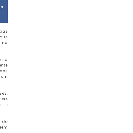
ma
tras
 que
, na
om a
ente
 dos
 com
ses,
 ele
e, e
a do
quem