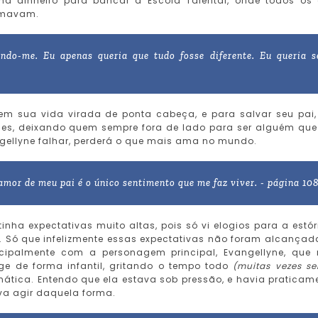
ha dinheiro para bancar a Escola Talental, onde todos os
ormavam.
ndo-me. Eu apenas queria que tudo fosse diferente. Eu queria s
em sua vida virada de ponta cabeça, e para salvar seu pai,
eles, deixando quem sempre fora de lado para ser alguém que
gellyne falhar, perderá o que mais ama no mundo.
 amor de meu pai é o único sentimento que me faz viver. - página 10
inha expectativas muito altas, pois só vi elogios para a estór
o. Só que infelizmente essas expectativas não foram alcançad
cipalmente com a personagem principal, Evangellyne, que
ge de forma infantil, gritando o tempo todo
(muitas vezes s
ática. Entendo que ela estava sob pressão, e havia praticam
va agir daquela forma.