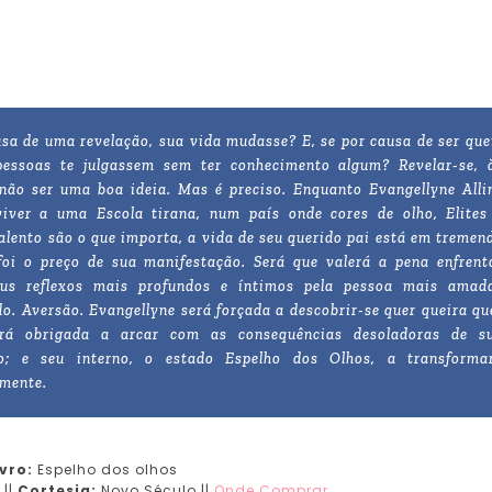
usa de uma revelação, sua vida mudasse? E, se por causa de ser qu
pessoas te julgassem sem ter conhecimento algum? Revelar-se, 
 não ser uma boa ideia. Mas é preciso. Enquanto Evangellyne Alli
viver a uma Escola tirana, num país onde cores de olho, Elites
alento são o que importa, a vida de seu querido pai está em tremen
 foi o preço de sua manifestação. Será que valerá a pena enfrent
eus reflexos mais profundos e íntimos pela pessoa mais amad
o. Aversão. Evangellyne será forçada a descobrir-se quer queira qu
erá obrigada a arcar com as consequências desoladoras de s
ão; e seu interno, o estado Espelho dos Olhos, a transforma
emente.
ivro:
Espelho dos olhos
b
||
Cortesia:
Novo Século ||
Onde Comprar