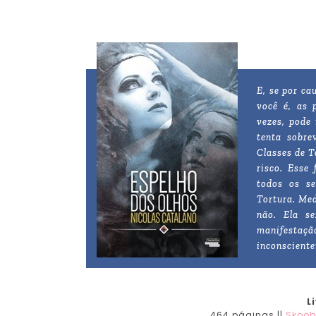
E, se por ca
você é, as 
vezes, pode
tenta sobre
Classes de T
risco. Esse
todos os s
Tortura. Med
não. Ela s
manifestaç
inconscient
L
464 páginas ||
Skoo