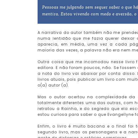
Pessoas me julgando sem sequer saber o que h
mentira. Estou vivendo com medo e aversão, o 
A narrativa do autor também não me prende
numa lentidão que me fazia querer deixar 
aparecia, em média, uma vez a cada pági
maioria das vezes, a palavra não era nem m
Outra coisa que me incomodou nesse livro f
editora. E não foram poucos, não. Se fossem 
a nota do livro vai abaixar por conta disso
livros atuais, pois publicar um livro com mu
o(a) autor (a).
Mas o autor acertou na complexidade da es
totalmente diferentes uma das outras, com 
retratou a Rainha, e do segredo que ela es
estou curiosa para saber o que Evangellyne fa
Enfim, o livro é muito bacana e o final foi
segundo livro, mas os personagens e a nar
gosta de distopias e estórias complexas.