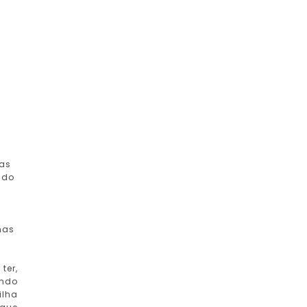
 as
ado
mas
ter,
endo
ilha