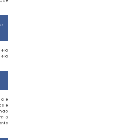
 que
er
 ela
 ela
8
ia e
as e
 não
em a
ente