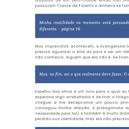
adotada de um zero-classe, então não tin
possuíam Classe de Talento e dinheiro se f
Minha inutilidade no momento está persuadi
diferente. - página 76
Mas imprevistos acontecem, e Evangellyne t
precisa aguentar a elite do país e ser um d
não conhecia. Alguém que ela não é. Se Evan
Mas, no fim, sei o que realmente devo fazer. O
Espelho dos olhos é um livro para o qual eu t
esperava algo arrebatador e de tirar o fôleg
cheguei a me decepcionar um pouco, prin
conseguiu minha afeição. A protagonista a
necessidade para tal)
, e também é muito dram
perdido sua identidade, mas ela não precisa