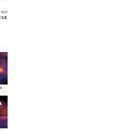
TIGO
USE
TA