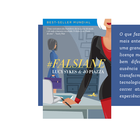
O que fa
mais ante
uma grand
licença m
bem dife
ausência
transfor
tecnologi
correr a
experiênc