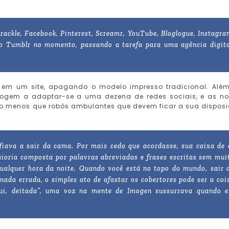
Crackle, Facebook, Pinterest, Screamr, YouTube, Bloglogue, Instagra
o Tumblr no momento, passando a tarefa para uma agência digita
a em um site, apagando o modelo impresso tradicional. Alé
mogem a adaptar-se a uma dezena de redes sociais, e as n
co menos que robôs ambulantes que devem ficar a sua dispos
iava a sair da cama. Por mais cedo que acordasse, sua caixa de 
ioria composta por palavras abreviadas e frases escritas sem mui
qualquer hora da noite. Quando você está no topo do mundo, sair 
ada errada, o simples ato de afastar os cobertores pode ser a coi
aqui, deitada”, uma voz na mente de Imogen sussurrava quando e