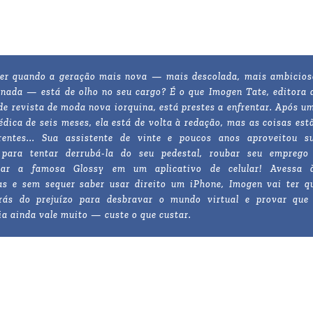
zer quando a geração mais nova — mais descolada, mais ambicios
nada — está de olho no seu cargo? É o que Imogen Tate, editora 
e revista de moda nova iorquina, está prestes a enfrentar. Após u
édica de seis meses, ela está de volta à redação, mas as coisas est
rentes... Sua assistente de vinte e poucos anos aproveitou s
 para tentar derrubá-la do seu pedestal, roubar seu emprego
mar a famosa Glossy em um aplicativo de celular! Avessa 
as e sem sequer saber usar direito um iPhone, Imogen vai ter q
trás do prejuízo para desbravar o mundo virtual e provar que
ia ainda vale muito — custe o que custar.