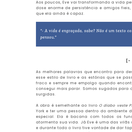
Aos poucos, Eve vai transformando a vida pe
dose enorme de persistência e amigos fiei
que ela ainda é capaz.
"- A vida é engraçada, sabe? Não é um texto co
pensou."
[-
As melhores palavras que encontro para desc
esse estilo de livro e as estórias que se
fraco e sempre me empolgo quando encontr
consegui mais parar. Somos sugados para o
surgidas.
A obra é semelhante ao livro
O diabo veste P
York e ter uma pessoa dentro do ambiente d
especial. Ela é bacana com todos os fun
atormenta sua vida. Já Eve é uma das vilãs m
e durante todo o livro tive vontade de dar t