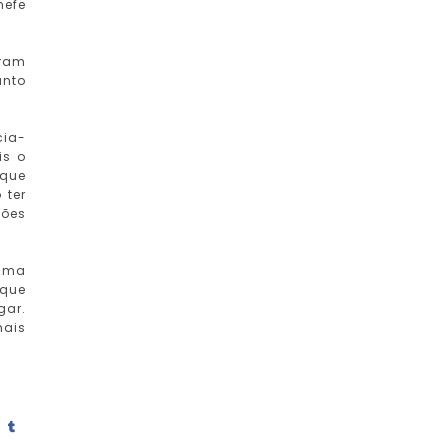
hefe
eram
unto
cia-
is o
 que
 ter
ções
 uma
 que
gar.
mais