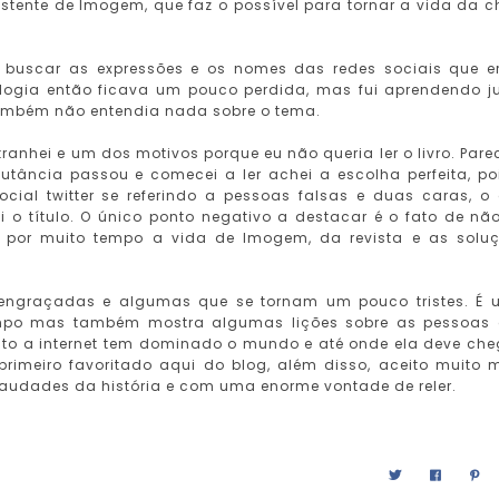
stente de Imogem, que faz o possível para tornar a vida da c
 buscar as expressões e os nomes das redes sociais que 
ogia então ficava um pouco perdida, mas fui aprendendo j
ambém não entendia nada sobre o tema.
tranhei e um dos motivos porque eu não queria ler o livro. Pare
tância passou e comecei a ler achei a escolha perfeita, po
ial twitter se referindo a pessoas falsas e duas caras, o
o título. O único ponto negativo a destacar é o fato de não
 por muito tempo a vida de Imogem, da revista e as solu
s engraçadas e algumas que se tornam um pouco tristes. É
empo mas também mostra algumas lições sobre as pessoas
to a internet tem dominado o mundo e até onde ela deve che
rimeiro favoritado aqui do blog, além disso, aceito muito 
e saudades da história e com uma enorme vontade de reler.