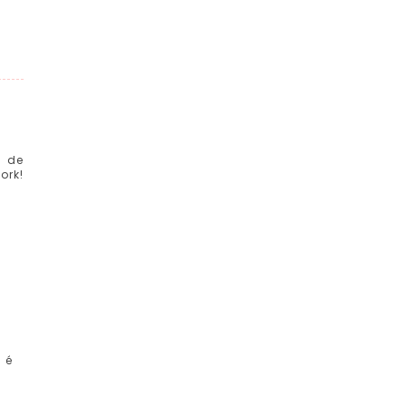
a de
ork!
 é