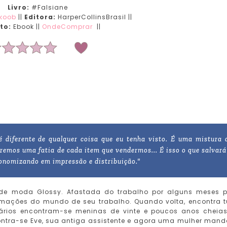
Livro:
#Falsiane
koob
||
Editora:
HarperCollinsBrasil ||
to:
Ebook ||
OndeComprar
||
 diferente de qualquer coisa que eu tenha visto. É uma mistura 
remos uma fatia de cada item que vendermos... É isso o que salvará
conomizando em impressão e distribuição."
 de moda Glossy. Afastada do trabalho por alguns meses 
rmações do mundo de seu trabalho. Quando volta, encontra 
onários encontram-se meninas de vinte e poucos anos cheia
contra-se Eve, sua antiga assistente e agora uma mulher man