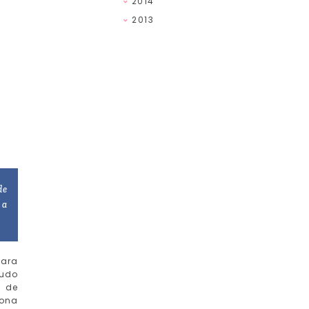
2014
2013
de
 a
para
tudo
s de
dona