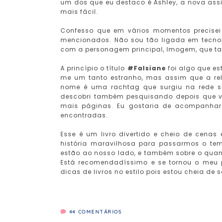
um dos que eu destaco é Ashley, a nova assi
mais fácil.
Confesso que em vários momentos precisei
mencionados. Não sou tão ligada em tecnol
com a personagem principal, Imogem, que t
A princípio o título
#Falsiane
foi algo que es
me um tanto estranho, mas assim que a relu
nome é uma rachtag que surgiu na rede soc
descobri também pesquisando depois que vi 
mais páginas. Eu gostaria de acompanhar
encontradas.
Esse é um livro divertido e cheio de cena
história maravilhosa para passarmos o t
estão ao nosso lado, e também sobre o quan
Está recomendadíssimo e se tornou o meu p
dicas de livros no estilo pois estou cheia d
44
COMENTÁRIOS