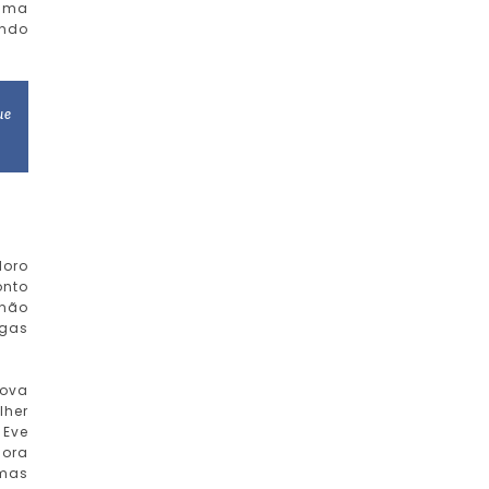
 uma
undo
ue
doro
onto
 não
igas
Nova
lher
 Eve
dora
 mas