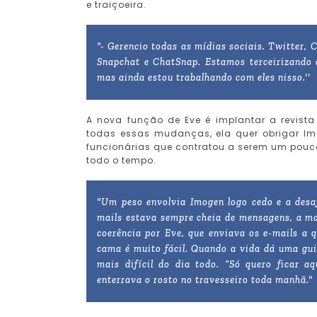
e traiçoeira.
"- Gerencio todas as mídias sociais. Twitter, 
Snapchat e ChatSnap. Estamos terceirizando 
mas ainda estou trabalhando com eles nisso.''
A nova função de Eve é implantar a revist
todas essas mudanças, ela quer obrigar I
funcionárias que contratou a serem um pou
todo o tempo.
"Um peso envolvia Imogen logo cedo e a desaf
mails estava sempre cheia de mensagens, a ma
coerência por Eve, que enviava os e-mails a 
cama é muito fácil. Quando a vida dá uma guin
mais difícil do dia todo. “Só quero ficar 
enterrava o rosto no travesseiro toda manhã."