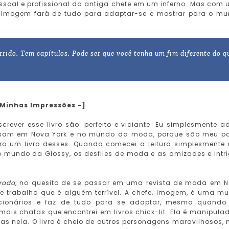
ssoal e profissional da antiga chefe em um inferno. Mas com
s, Imogem fará de tudo para adaptar-se e mostrar para o m
rrido. Tem capítulos. Pode ser que você tenha um fim diferente do q
 Minhas Impressões -]
rever esse livro são: perfeito e viciante. Eu simplesmente a
 passam em Nova York e no mundo da moda, porque são meu p
o um livro desses. Quando comecei a leitura simplesmente
 mundo da Glossy, os desfiles de moda e as amizades e intr
rada
, no quesito de se passar em uma revista de moda em 
e trabalho que é alguém terrível. A chefe, Imogem, é uma mu
cionários e faz de tudo para se adaptar, mesmo quando
ais chatas que encontrei em livros chick-lit. Ela é manipula
apas nela. O livro é cheio de outros personagens maravilhosos,