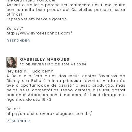
me deu muita vontade!
Assisti o trailer e parece ser realmente um filme muito
bom e muito bem produzido! Os efeitos parecem estar
ótimos!
Espero ver em breve e gostar.
Beijos :*
http://www.livrosesonhos.com/
RESPONDER
GABRIELLY MARQUES
17 DE FEVEREIRO DE 2016 ÀS 20:54
Hey Kétrin!! Tudo bem?
A Bella e a Fera é um dos meus contos favoritos da
Disney e a Bella é minha princesa favorita. Ainda não
tive a oportunidade de assistir a essa produção, mas
pelos seus comentários tenho certeza que irei gostar
bastante! Adoro um bom filme com efeitos de imagem e
figurinos do séc 19 <3
Beijos!
http://umaleitoravoraz.blogspot.com.br/
RESPONDER