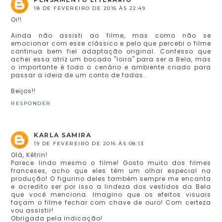
18 DE FEVEREIRO DE 2016 ÀS 22:49
Oi!!
Ainda não assisti ao filme, mas como não se
emocionar com esse clássico e pelo que percebi o filme
continua bem fiel adaptação original. Confesso que
achei essa atriz um bocado "loira" para ser a Bela, mas
o importante é todo o cenário e ambiente criado para
passar a ideia de um conto de fadas.
Beijos!!
RESPONDER
KARLA SAMIRA
19 DE FEVEREIRO DE 2016 ÀS 08:13
Olá, Kétrin!
Parece lindo mesmo o filme! Gosto muito dos filmes
franceses, acho que eles têm um olhar especial na
produção! O figurino deles também sempre me encanta
e acredito ser por isso a lindeza dos vestidos da Bela
que você menciona. Imagino que os efeitos visuais
façam o filme fechar com chave de ouro! Com certeza
vou assistir!
Obrigada pela indicação!