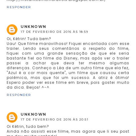
RESPONDER
UNKNOWN
17 DE FEVEREIRO DE 2016 ÀS 18:59
Oi, Kétrin! Tudo bem?
Uau! Que filme maravilhoso! Fiquei encantada com esse
trailer. Lendo seus comentários a respeito do filme,
fiquei com uma grande sensação de que ele seria
bastante fiel ao filme da Disney, mas após ver o trailer
passei a achar que deva ter mesmo algumas
diferenças. Conheço a Léa de um outro filme que ela fez,
"Azul é a cor mais quente", um filme que causou certa
polêmica, mas que foi um sucesso. A atriz é ótima!
Espero poder ver esse filme em breve, pois gostei muito
da dica. Beijos! ^-^
RESPONDER
UNKNOWN
17 DE FEVEREIRO DE 2016 ÀS 20:51
Oi Kétrin, tudo bem?
Ainda não assisti esse filme, mas agora que li seu post