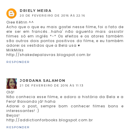
DRIELY MEIRA
20 DE FEVEREIRO DE 2016 ÀS 22:16
Oiee Kétrin ^^
Acho que o que eu mais gostei nesse filme, foi o fato de
ele ser em francês...haha' não aguento mais assistir
filmes só em inglês *-* Os efeitos e os atores também
são outros dois pontos positivos do filme, e eu também
adorei os vestidos que a Bela usa ♥
MilkMilks
http://shakedepalavras.blogspot.com.br
RESPONDER
JORDANA SALAMON
21 DE FEVEREIRO DE 2016 ÀS 11:13
Olá!
Não conhecia esse filme, e adoro a história da Bela e a
Fera! Baixando já! haha
Adorei o post, sempre bom conhecer filmes bons e
interessantes! :)
Beijos!
http://addictionforbooks.blogspot.com.br
RESPONDER