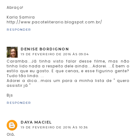
Abraço!
Karla Samira
http://www.pacoteliterario.blogspot.com.br/
RESPONDER
DENISE BORDIGNON
19 DE FEVEREIRO DE 2016 ÀS 09:04
Caramba...Já tinha visto falar desse filme, mas não
tinha lido nada a respeito dele ainda....Adorei. ...É bem o
estilo que eu gosto. E que cenas, e esse figurino gente?
Tudo tão lindo. ...
Adorei a dica...mais um para a minha lista de " quero
assistir já "
Bjs
RESPONDER
DAYA MACIEL
19 DE FEVEREIRO DE 2016 ÀS 10:36
Olá,