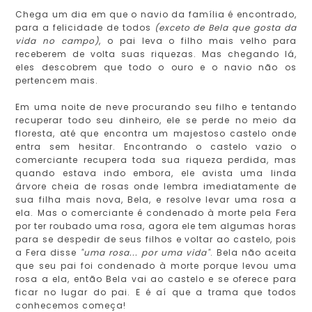
Chega um dia em que o navio da família é encontrado,
para a felicidade de todos
(exceto de Bela que gosta da
vida no campo)
, o pai leva o filho mais velho para
receberem de volta suas riquezas. Mas chegando lá,
eles descobrem que todo o ouro e o navio não os
pertencem mais.
Em uma noite de neve procurando seu filho e tentando
recuperar todo seu dinheiro, ele se perde no meio da
floresta, até que encontra um majestoso castelo onde
entra sem hesitar. Encontrando o castelo vazio o
comerciante recupera toda sua riqueza perdida, mas
quando estava indo embora, ele avista uma linda
árvore cheia de rosas onde lembra imediatamente de
sua filha mais nova, Bela, e resolve levar uma rosa a
ela. Mas o comerciante é condenado à morte pela Fera
por ter roubado uma rosa, agora ele tem algumas horas
para se despedir de seus filhos e voltar ao castelo, pois
a Fera disse
"uma rosa... por uma vida"
. Bela não aceita
que seu pai foi condenado à morte porque levou uma
rosa a ela, então Bela vai ao castelo e se oferece para
ficar no lugar do pai. E é aí que a trama que todos
conhecemos começa!