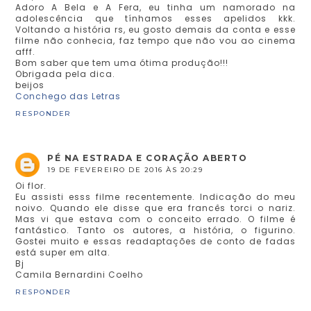
Adoro A Bela e A Fera, eu tinha um namorado na
adolescência que tínhamos esses apelidos kkk.
Voltando a história rs, eu gosto demais da conta e esse
filme não conhecia, faz tempo que não vou ao cinema
afff.
Bom saber que tem uma ótima produção!!!
Obrigada pela dica.
beijos
Conchego das Letras
RESPONDER
PÉ NA ESTRADA E CORAÇÃO ABERTO
19 DE FEVEREIRO DE 2016 ÀS 20:29
Oi flor.
Eu assisti esss filme recentemente. Indicação do meu
noivo. Quando ele disse que era francês torci o nariz.
Mas vi que estava com o conceito errado. O filme é
fantástico. Tanto os autores, a história, o figurino.
Gostei muito e essas readaptações de conto de fadas
está super em alta.
Bj
Camila Bernardini Coelho
RESPONDER