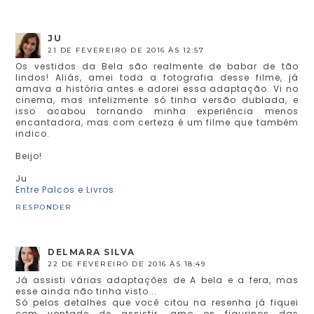
JU
21 DE FEVEREIRO DE 2016 ÀS 12:57
Os vestidos da Bela são realmente de babar de tão
lindos! Aliás, amei toda a fotografia desse filme, já
amava a história antes e adorei essa adaptação. Vi no
cinema, mas infelizmente só tinha versão dublada, e
isso acabou tornando minha experiência menos
encantadora, mas com certeza é um filme que também
indico.
Beijo!
Ju
Entre Palcos e Livros
RESPONDER
DELMARA SILVA
22 DE FEVEREIRO DE 2016 ÀS 18:49
Já assisti várias adaptações de A bela e a fera, mas
esse ainda não tinha visto...
Só pelos detalhes que você citou na resenha já fiquei
com vontade de assistir, amo os figurinos das