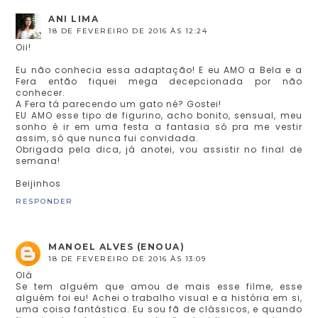
ANI LIMA
18 DE FEVEREIRO DE 2016 ÀS 12:24
Oii!
Eu não conhecia essa adaptação! E eu AMO a Bela e a
Fera então fiquei mega decepcionada por não
conhecer.
A Fera tá parecendo um gato né? Gostei!
EU AMO esse tipo de figurino, acho bonito, sensual, meu
sonho é ir em uma festa a fantasia só pra me vestir
assim, só que nunca fui convidada.
Obrigada pela dica, já anotei, vou assistir no final de
semana!
Beijinhos
RESPONDER
MANOEL ALVES (ENOUA)
18 DE FEVEREIRO DE 2016 ÀS 13:09
Olá
Se tem alguém que amou de mais esse filme, esse
alguém foi eu! Achei o trabalho visual e a história em si,
uma coisa fantástica. Eu sou fã de clássicos, e quando