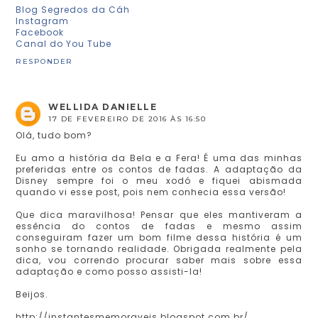
Blog Segredos da Cáh
Instagram
Facebook
Canal do You Tube
RESPONDER
WELLIDA DANIELLE
17 DE FEVEREIRO DE 2016 ÀS 16:50
Olá, tudo bom?
Eu amo a história da Bela e a Fera! É uma das minhas
preferidas entre os contos de fadas. A adaptação da
Disney sempre foi o meu xodó e fiquei abismada
quando vi esse post, pois nem conhecia essa versão!
Que dica maravilhosa! Pensar que eles mantiveram a
essência do contos de fadas e mesmo assim
conseguiram fazer um bom filme dessa história é um
sonho se tornando realidade. Obrigada realmente pela
dica, vou correndo procurar saber mais sobre essa
adaptação e como posso assisti-la!
Beijos.
http://instantesmemoraveis.blogspot.com.br/