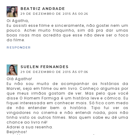
BEATRIZ ANDRADE
29 DE DEZEMBRO DE 2015 ÀS 00:26
Oi Agatha,
Eu assisti esse filme e sinceramente, não gostei nem um
pouco. Achei muito fraquinho, sim dá pra dar umas
boas risas mas acredito que esse não deve ser o foco
do filme.
RESPONDER
SUELEN FERNANDES
29 DE DEZEMBRO DE 2015 ÀS 07:06
Olá Agatha!
Eu não sou muito de acompanhar as histórias da
Marvel, seja em filme ou em livro. Conheço algumas por
que meus irmãos gostam de ver. Mas pelo que você
disse O Homem Formiga é um história leve e cômica. Eu
fiquei interessada em conhecer mais. Só fico com medo
de não entender bem a história. Tipo fui ver os
vingadores no cinema e não entendi nada, pois não
tinha visto os outros filmes. Mas quem sabe eu dê uma
chance ao livro né!
Adorei a sua resenha.
Beijinhos!