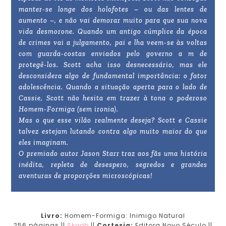
manter-se longe dos holofotes – ou das lentes de
aumento –, e não vai demorar muito para que sua nova
vida desmorone. Quando um antigo cúmplice da época
de crimes vai a julgamento, pai e lha veem-se às voltas
com guarda-costas enviados pelo governo a m de
protegê-los. Scott acha isso desnecessário, mas ele
desconsidera algo de fundamental importância: o fator
adolescência. Quando a situação aperta para o lado de
Cassie, Scott não hesita em trazer à tona o poderoso
Homem-Formiga (sem ironia).
Mas o que esse vilão realmente deseja? Scott e Cassie
talvez estejam lutando contra algo muito maior do que
eles imaginam.
O premiado autor Jason Starr traz aos fãs uma história
inédita, repleta de desespero, segredos e grandes
aventuras de proporções microscópicas!
Livro:
Homem-Formiga: Inimigo Natural
256 páginas ||
Skoob
||
Cortesia:
Editora Novo Século ||