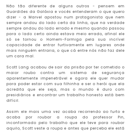
Não tão diferente de alguns outros - pensem em
Guardiões da Galáxia e vocês entenderam o que quero
dizer - a Marvel apostou num protagonista que nem
sempre andou do lado certo da linha, que na verdade
sempre andou do lado errado e mesmo quando passou
para o lado certo ainda estava meio errado, afinal ele
só se tornou o Homem-Formiga pela sua incrível
capacidade de entrar furtivamente em lugares onde
mais ninguém entraria, o que cá entre nós não faz dele
um cara mal.
Scott Lang acabou de sair da prisão por ter cometido o
maior roubo contra um sistema de segurança
aparentemente impenetrável e agora ele quer mudar
para poder estar com sua filhinha e ser o herói que ela
acredita que ele seja, mas o mundo é duro com
presidiários e encontrar um trabalho honesto está bem
difícil.
Assim ele mais uma vez acaba recorrendo ao furto e
acaba por roubar a roupa do professor Pin,
inconformado pelo trabalho que ele teve para roubar
aquilo, Scott veste a roupa e antes que perceba ele está