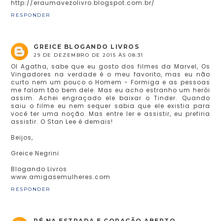
http://eraumavezolivro.blogspot.com.br/
RESPONDER
GREICE BLOGANDO LIVROS
29 DE DEZEMBRO DE 2015 ÀS 08:31
OI Agatha, sabe que eu gosto dos filmes da Marvel, Os
Vingadores na verdade é o meu favorito, mas eu não
curto nem um pouco o Homem - Formiga e as pessoas
me falam tão bem dele. Mas eu acho estranho um herói
assim. Achei engraçado ele baixar o Tinder. Quando
saiu o filme eu nem sequer sabia que ele existia para
você ter uma noção. Mas entre ler e assistir, eu prefiria
assistir. O Stan Lee é demais!
Beijos,
Greice Negrini
Blogando Livros
www.amigasemulheres.com
RESPONDER
PÉ NA ESTRADA E CORAÇÃO ABERTO