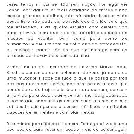
vezes te faz rir por ser tão sem noção. Foi legal ver
Jason Starr dar um ar mais cotidiano ao enredo e não
espere grandes batalhas, não há nada disso, o vilão
desse livro não pode ser considerado O vilão se é que
me entendem, e as quatro estrelas com certeza vão
para a leveza com que tudo foi tratado e as sacadas
mestres do escritor, bem como para como ele
humanizou e deu um tom de cotidiano ao protagonista,
as melhores partes são as que ele interage com as
pessoas do dia-a-dia e com sua filha.
Vemos muito da liberdade do universo Marvel aqui,
Scott se comunica com o Homem de Ferro, já namorou
uma mutante e sabe de tudo o que se passa por trás
dos bastidores dos heróis, mas sem perder a ideia que
por de baixo do traje ele é só um cara comum, que tem
uma vida para tocar, que vive num mundo globalizado
e conectado onde muitas coisas louca acontece e isso
vai desde alienígenas à deuses nórdicos e mutantes
capazes de ler mentes e controlar metais.
Resumindo para fãs de o Homem-Formiga o livro é uma
boa pedida para rever um pouco mais do personagem