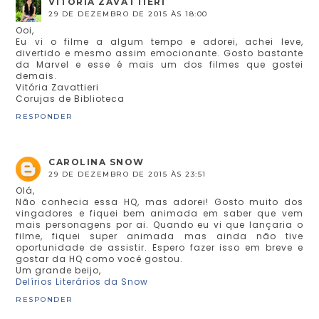
VITÓRIA ZAVATTIERI
29 DE DEZEMBRO DE 2015 ÀS 18:00
Ooi,
Eu vi o filme a algum tempo e adorei, achei leve,
divertido e mesmo assim emocionante. Gosto bastante
da Marvel e esse é mais um dos filmes que gostei
demais.
Vitória Zavattieri
Corujas de Biblioteca
RESPONDER
CAROLINA SNOW
29 DE DEZEMBRO DE 2015 ÀS 23:51
Olá,
Não conhecia essa HQ, mas adorei! Gosto muito dos
vingadores e fiquei bem animada em saber que vem
mais personagens por ai. Quando eu vi que lançaria o
filme, fiquei super animada mas ainda não tive
oportunidade de assistir. Espero fazer isso em breve e
gostar da HQ como você gostou.
Um grande beijo,
Delírios Literários da Snow
RESPONDER