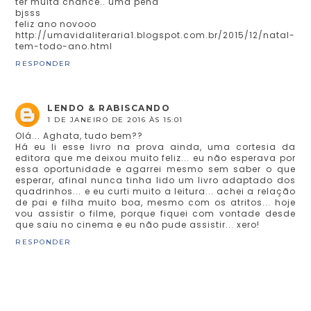
ter muita chance.. uma pena
bjsss
feliz ano novooo
http://umavidaliteraria1.blogspot.com.br/2015/12/natal-
tem-todo-ano.html
RESPONDER
LENDO & RABISCANDO
1 DE JANEIRO DE 2016 ÀS 15:01
Olá... Aghata, tudo bem??
Há eu li esse livro na prova ainda, uma cortesia da
editora que me deixou muito feliz... eu não esperava por
essa oportunidade e agarrei mesmo sem saber o que
esperar, afinal nunca tinha lido um livro adaptado dos
quadrinhos... e eu curti muito a leitura... achei a relação
de pai e filha muito boa, mesmo com os atritos... hoje
vou assistir o filme, porque fiquei com vontade desde
que saiu no cinema e eu não pude assistir... xero!
RESPONDER