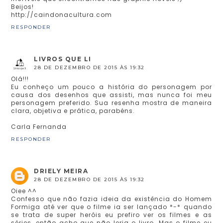
Beijos!
http://caindonacultura.com
RESPONDER
LIVROS QUE LI
28 DE DEZEMBRO DE 2015 ÀS 19:32
Olá!!!
Eu conheço um pouco a história do personagem por
causa dos desenhos que assisti, mas nunca foi meu
personagem preferido. Sua resenha mostra de maneira
clara, objetiva e prática, parabéns.
Carla Fernanda
RESPONDER
DRIELY MEIRA
28 DE DEZEMBRO DE 2015 ÀS 19:32
Oiee ^^
Confesso que não fazia ideia da existência do Homem
Formiga até ver que o filme ia ser lançado *-* quando
se trata de super heróis eu prefiro ver os filmes e as
séries, então acho que não leria o livro. Mas o filme eu