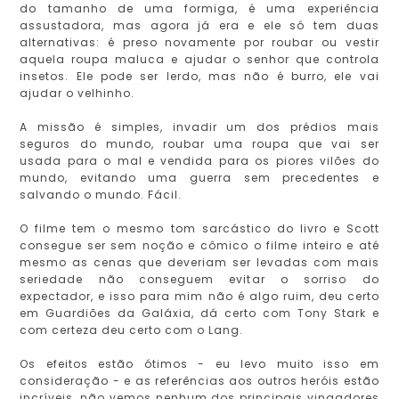
do tamanho de uma formiga, é uma experiência
assustadora, mas agora já era e ele só tem duas
alternativas: é preso novamente por roubar ou vestir
aquela roupa maluca e ajudar o senhor que controla
insetos. Ele pode ser lerdo, mas não é burro, ele vai
ajudar o velhinho.
A missão é simples, invadir um dos prédios mais
seguros do mundo, roubar uma roupa que vai ser
usada para o mal e vendida para os piores vilões do
mundo, evitando uma guerra sem precedentes e
salvando o mundo. Fácil.
O filme tem o mesmo tom sarcástico do livro e Scott
consegue ser sem noção e cômico o filme inteiro e até
mesmo as cenas que deveriam ser levadas com mais
seriedade não conseguem evitar o sorriso do
expectador, e isso para mim não é algo ruim, deu certo
em Guardiões da Galáxia, dá certo com Tony Stark e
com certeza deu certo com o Lang.
Os efeitos estão ótimos - eu levo muito isso em
consideração - e as referências aos outros heróis estão
incríveis, não vemos nenhum dos principais vingadores