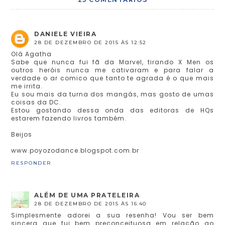
DANIELE VIEIRA
28 DE DEZEMBRO DE 2015 ÀS 12:52
Olá Agatha
Sabe que nunca fui fã da Marvel, tirando X Men os
outros heróis nunca me cativaram e para falar a
verdade o ar comico que tanto te agrada é o que mais
me irrita.
Eu sou mais da turna dos mangás, mas gosto de umas
coisas da DC.
Estou gostando dessa onda das editoras de HQs
estarem fazendo livros também.
Beijos
www.poyozodance.blogspot.com.br
RESPONDER
ALÉM DE UMA PRATELEIRA
28 DE DEZEMBRO DE 2015 ÀS 16:40
Simplesmente adorei a sua resenha! Vou ser bem
sincera que fui bem preconceituosa em relação ao