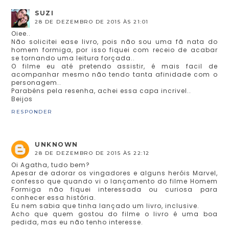
SUZI
28 DE DEZEMBRO DE 2015 ÀS 21:01
Oiee..
Não solicitei ease livro, pois não sou uma fã nata do
homem formiga, por isso fiquei com receio de acabar
se tornando uma leitura forçada..
O filme eu até pretendo assistir, é mais facil de
acompanhar mesmo não tendo tanta afinidade com o
personagem..
Parabéns pela resenha, achei essa capa incrivel..
Beijos
RESPONDER
UNKNOWN
28 DE DEZEMBRO DE 2015 ÀS 22:12
Oi Agatha, tudo bem?
Apesar de adorar os vingadores e alguns heróis Marvel,
confesso que quando vi o lançamento do filme Homem
Formiga não fiquei interessada ou curiosa para
conhecer essa história.
Eu nem sabia que tinha lançado um livro, inclusive.
Acho que quem gostou do filme o livro é uma boa
pedida, mas eu não tenho interesse.