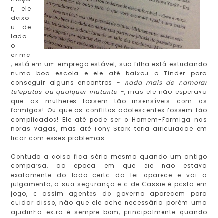
r, ele
deixo
u de
lado
o
crime
, está em um emprego estável, sua filha está estudando
numa boa escola e ele até baixou o Tinder para
conseguir alguns encontros
- nada mais de namorar
telepatas ou qualquer mutante -
, mas ele não esperava
que as mulheres fossem tão insensíveis com as
formigas! Ou que os conflitos adolescentes fossem tão
complicados! Ele até pode ser o Homem-Formiga nas
horas vagas, mas até Tony Stark teria dificuldade em
lidar com esses problemas.
Contudo a coisa fica séria mesmo quando um antigo
comparsa, da época em que ele não estava
exatamente do lado certo da lei aparece e vai a
julgamento, a sua segurança e a de Cassie é posta em
jogo, e assim agentes do governo aparecem para
cuidar disso, não que ele ache necessário, porém uma
ajudinha extra é sempre bom, principalmente quando