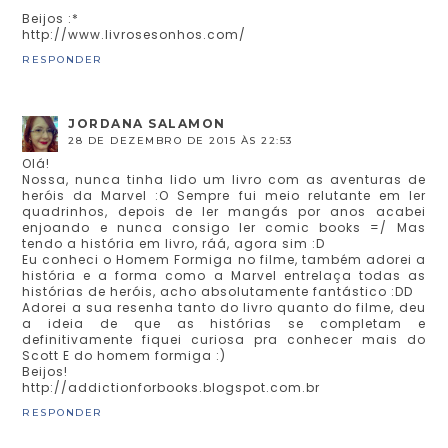
Beijos :*
http://www.livrosesonhos.com/
RESPONDER
JORDANA SALAMON
28 DE DEZEMBRO DE 2015 ÀS 22:53
Olá!
Nossa, nunca tinha lido um livro com as aventuras de
heróis da Marvel :O Sempre fui meio relutante em ler
quadrinhos, depois de ler mangás por anos acabei
enjoando e nunca consigo ler comic books =/ Mas
tendo a história em livro, ráá, agora sim :D
Eu conheci o Homem Formiga no filme, também adorei a
história e a forma como a Marvel entrelaça todas as
histórias de heróis, acho absolutamente fantástico :DD
Adorei a sua resenha tanto do livro quanto do filme, deu
a ideia de que as histórias se completam e
definitivamente fiquei curiosa pra conhecer mais do
Scott E do homem formiga :)
Beijos!
http://addictionforbooks.blogspot.com.br
RESPONDER