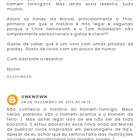
homem formiga!rs. Mas lendo essa resenha, tudo
mudou.
Adoro os filmes da Marvel, principalmente o Thor,
primeiro por que a história é mto legal e segundo
porque o Chris Hemsworth e o Tom Hiddleston são
simplesmente sensacionais e gatos é claro!!!!
Gostei de saber que é um livro com umas pitadas de
piadas. Gosto de livros com um pouco de humor.
Curti bastante a resenha!
bjuxxx
RESPONDER
UNKNOWN
28 DE DEZEMBRO DE 2015 ÀS 18:13
Não conhecia a história do Homem-formiga. Meus
heróis preferido são o Homem-aranha e o Homem de
ferro :). Mas achei legal isso de ele não ser de todo
bonzinho. E estou adorando essa nova onda da Marvel
de publicar livros inspirados em personagens de Hq's,
apesar de eu achar que eu sentiria falta das ilustrações
incríveis que encontramos nas graphic novels ;)