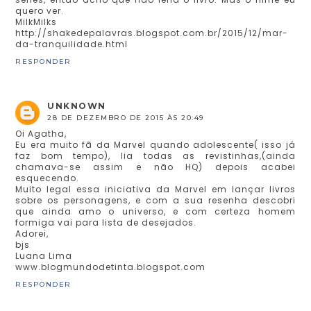
quero ver.
MilkMilks
http://shakedepalavras.blogspot.com.br/2015/12/mar-
da-tranquilidade.html
RESPONDER
UNKNOWN
28 DE DEZEMBRO DE 2015 ÀS 20:49
Oi Agatha,
Eu era muito fã da Marvel quando adolescente( isso já
faz bom tempo), lia todas as revistinhas,(ainda
chamava-se assim e não HQ) depois acabei
esquecendo.
Muito legal essa iniciativa da Marvel em lançar livros
sobre os personagens, e com a sua resenha descobri
que ainda amo o universo, e com certeza homem
formiga vai para lista de desejados.
Adorei,
bjs
Luana Lima
www.blogmundodetinta.blogspot.com
RESPONDER