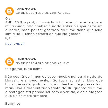
UNKNOWN
30 DE DEZEMBRO DE 2015 ÀS 08:36
Oie!!!
AMEI..AMEI o post, fui assistir o filme no cinema e gostei
muitíssimo, não conhecia nada sobre o super herói em
questão, mas por ter gostado do filme acho que leria
sim a Hq. E tenho certeza de que iria gostar.
bjs
RESPONDER
UNKNOWN
30 DE DEZEMBRO DE 2015 ÀS 16:01
Oi Agatha, tudo bem?
Não sou fã de filmes de super heroi, e nunca vi nada da
Marvel... e sinceramente, não faz meu estilo. Mas que
bom que você gosta tanto, e achei bem legal esse tom
mais leve e descontraído tanto da HQ quanto do filme,
o protagonista parece ser bem divertido, e as situações
que ele se mete também.
Beijinhos,