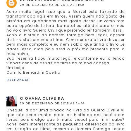
29 DE DEZEMBRO DE 2015 ÀS 11:58
Acho muito legal isso que a Marvel está fazendo de
transformado Hq's em livros. Assim quem não gosta de
história em quadrinhos mas gosta desse universo tem
outra opção de leitura. No natal eu até dei para o meu
noivo o livro Guerra Civil que pretendo ler também! Rsrs.
Acho a história do homem formiga bem legal, apesar
de ter visto somente o filme. Com certeza o livro deve ser
bem mais completo e eu nem sabia que tinha o livro...e
adorei essa dica pois será o próximo presente para o
meu noivo.
Sua resenha ficou muito legal e conforme eu ia lendo
vinha flashs de cenas do filme na minha cabeça.
Um beijo
Camila Bernardini Coelho
RESPONDER
GIOVANA OLIVEIRA
29 DE DEZEMBRO DE 2015 ÀS 14:14
Cheguei a dar uma olhada no livro da Guerra Civil e vi
que não seria minha praia as histórias dos heróis em
livros, pois é algo que é muito visual para mim sabe?
Achei bem interessante as pequenas diferenças do livro
em relação ao filme, mesmo o Homem Formiga tendo