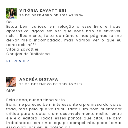
VITÓRIA ZAVATTIERI
28 DE DEZEMBRO DE 2015 ÀS 15:34
Ooi,
Estou bem curiosa em relação a esse livro e fiquei
apreensiva agora em ver que você não se envolveu
nele... Realmente, falta de número nas páginas ia me
deixar meio incomodada, mas vamos ver o que eu
acho dele né?!
Vitória Zavattieri
Corujas de Biblioteca
RESPONDER
ANDRÉA BISTAFA
29 DE DEZEMBRO DE 2015 ÀS 21:12
Olá!!
Bela capa, nunca tinha visto.
Bom, me pareceu bem interessante a premissa da coisa
toda, mas pelo que vc falou, faltou um bom orientador
critico para o autor e um desenvolvimento melhor entre
ele e a editora. Todos esses pontos que citou, se bem
trabalhados em uma equipe competente, pode tornar
essa obra incrível! Vi potencial!