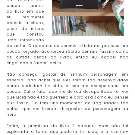
poucas partes
do livro em que
eu realmente
apreciei a leitura,
além do início,
que constou
uma introdução
do autor. O romance de Jeremy e Licia me pareceu um
pouco forçado, aconteceu rápido demais (assim como
as outras cenas do livro), então eu acabei não
engolindo o “amor” deles.
Não consegui gostar de nenhum personagem em
especial, não achei que eles foram tão desenvolvidos
como poderiam ter sido, e isso me decepcionou um
pouco. Outro fator que me deixou desapontada foi ver
que Licia não é tão guerreira e corajosa como eu pensei
que fosse. Ela tem uns momentos de fragilidades tão
bobos que me fizeram desgostar da personagem na
hora.
Enfim, a premissa do livro é bacana, mas não foi
explorada o tanto que poderia ter sido, e a escrita-