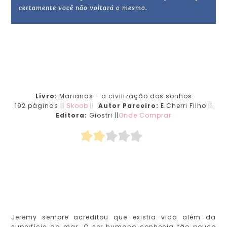
certamente você não voltará o mesmo.
Livro:
Marianas - a civilização dos sonhos
192 páginas ||
Skoob
||
Autor Parceiro:
E.Cherri Filho ||
Editora:
Giostri ||
Onde Comprar
Jeremy sempre acreditou que existia vida além da
superfície do mar. O ser humano conhecia tão pouco