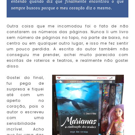
entendo quando diz que finalmente encontrou o que
sempre buscou porque o meu coração diz o mesmo.
Outra coisa que me incomodou foi o fato de não
constarem os números das páginas. Nunca li um livro
sem número de páginas no topo, na parte de baixo, no
centro ou em qualquer outro lugar, e isso me fez sentir
um pouco perdida. A escrita do autor também não
conseguiu me prender, achei muito parecida com
escritas de roteiros e teatros, e realmente não gostei
disso.
Gostei do final,
fui pega de
surpresa e fiquei
até com um
aperto no
coração, pois o
autor o escreveu
com uma
sensibilidade
incrível. Acho
que foi uma das