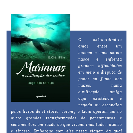
O extraordinário
amor entre um
homem e uma sereia
nasce e enfrenta
grandes dificuldades
em meio à disputa de
poder no fundo dos
mares, numa
civilização amiga
cuja existência é
negada ou escondida
pelos livros de História. Jeremy e Licia operam um no
outro grandes transformações de pensamentos e
sentimentos, em razão do que vivem, inusitado, intenso
e sincero. Embarque com eles nesta viagem da qual