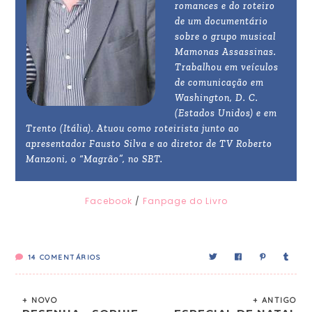
romances e do roteiro
de um documentário
sobre o grupo musical
Mamonas Assassinas.
Trabalhou em veículos
de comunicação em
Washington, D. C.
(Estados Unidos) e em
Trento (Itália). Atuou como roteirista junto ao
apresentador Fausto Silva e ao diretor de TV Roberto
Manzoni, o “Magrão”, no SBT.
Facebook
/
Fanpage do Livro
14
COMENTÁRIOS
+ NOVO
+ ANTIGO