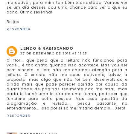
me cativar, para mim também é arrastado. Vamos ver
se um dia desses dou uma chance para ver o que eu
acho. Ótima resenha!
Beijos
RESPONDER
LENDO & RABISCANDO
27 DE DEZEMBRO DE 2015 ÀS 19:23
Oi flor... que pena que a leitura não funcionou para
você... é tão chato quando isso acontece. Mas vou ser
bem sincera, o livro não me chamou atenção para a
leitura. O enredo não me soou cativante, talvez a
proposta, mas algo que não foi bem desenvolvido e
ainda mais que pode parecer corrido por causa da
quantidade de páginas realmente não me atrai, mas
cada leitor vê uma leitura de uma forma, pode ser que
funcione para outra pessoa. Mas essa questão da
diagramação e revisão... pesou bastante no
entendimento... isso por si só me irritaria demais... Xero!
RESPONDER