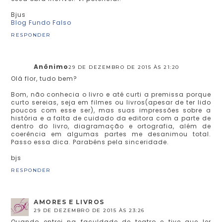
Bjus
Blog Fundo Falso
RESPONDER
Anônimo
29 DE DEZEMBRO DE 2015 ÀS 21:20
Olá flor, tudo bem?
Bom, não conhecia o livro e até curti a premissa porque
curto sereias, seja em filmes ou livros(apesar de ter lido
poucos com esse ser), mas suas impressões sobre a
história e a falta de cuidado da editora com a parte de
dentro do livro, diagramação e ortografia, além de
coerência em algumas partes me desanimou total.
Passo essa dica. Parabéns pela sinceridade.
bjs
RESPONDER
AMORES E LIVROS
29 DE DEZEMBRO DE 2015 ÀS 23:26
Quando entrei na faculdade de teatro e tive que ler