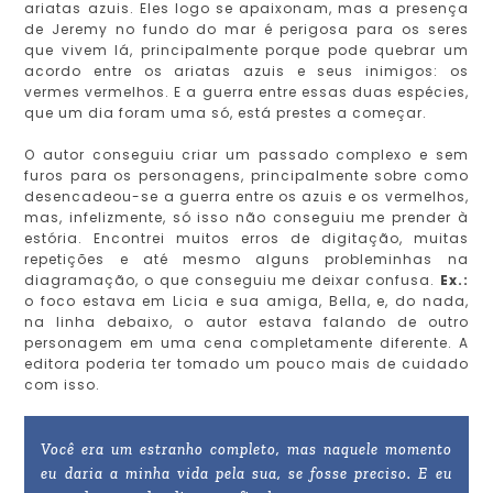
ariatas azuis. Eles logo se apaixonam, mas a presença
de Jeremy no fundo do mar é perigosa para os seres
que vivem lá, principalmente porque pode quebrar um
acordo entre os ariatas azuis e seus inimigos: os
vermes vermelhos. E a guerra entre essas duas espécies,
que um dia foram uma só, está prestes a começar.
O autor conseguiu criar um passado complexo e sem
furos para os personagens, principalmente sobre como
desencadeou-se a guerra entre os azuis e os vermelhos,
mas, infelizmente, só isso não conseguiu me prender à
estória. Encontrei muitos erros de digitação, muitas
repetições e até mesmo alguns probleminhas na
diagramação, o que conseguiu me deixar confusa.
Ex.:
o foco estava em Licia e sua amiga, Bella, e, do nada,
na linha debaixo, o autor estava falando de outro
personagem em uma cena completamente diferente. A
editora poderia ter tomado um pouco mais de cuidado
com isso.
Você era um estranho completo, mas naquele momento
eu daria a minha vida pela sua, se fosse preciso. E eu