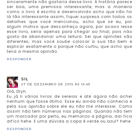
sinceramente não gostaria desse livro. A história parece
ser boa, uma premissa interessante, mas a maneira
como o livro é escrito e desenvolvido acho que não foi
lá tão interessante assim, fiquei surpresa com todos os
detalhes que você mencionou, acho que se eu, por
algum motivo que desconheço agora, por acaso lesse
esse livro, seria apenas para chegar ao final, pois náo
gosto de abandonar uma leitura. Sei que opiniões são
diferentes, mas você soube colocar a sua tão bem e
explicar exatamente o porque não curtiu, que acho que
teria a mesma opinião.
RESPONDER
SIL
27 DE DEZEMBRO DE 2015 ÀS 16:49
Olá, Dryh.
Eu já li vários livros de sereias e até agora não achei
nenhum que fosse ótimo. Esse eu ainda não conhecia e
pela sua opinião sobre ele eu não me interessei. Como
assim não tem números nas páginas. Quando não tem
um marcador por perto, eu memorizo a página, dai fica
difícil hehe. E uma dúvida a capa é verde ou azul? hehe
RESPONDER