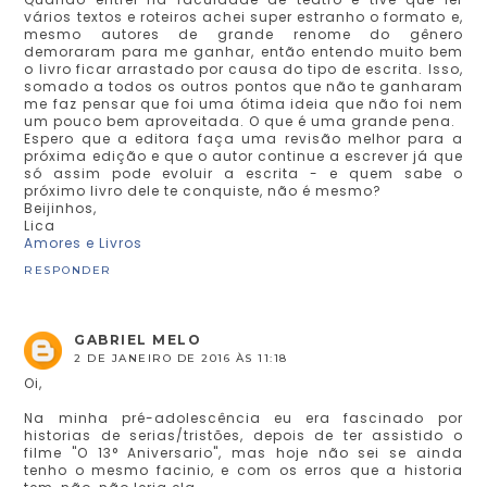
vários textos e roteiros achei super estranho o formato e,
mesmo autores de grande renome do gênero
demoraram para me ganhar, então entendo muito bem
o livro ficar arrastado por causa do tipo de escrita. Isso,
somado a todos os outros pontos que não te ganharam
me faz pensar que foi uma ótima ideia que não foi nem
um pouco bem aproveitada. O que é uma grande pena.
Espero que a editora faça uma revisão melhor para a
próxima edição e que o autor continue a escrever já que
só assim pode evoluir a escrita - e quem sabe o
próximo livro dele te conquiste, não é mesmo?
Beijinhos,
Lica
Amores e Livros
RESPONDER
GABRIEL MELO
2 DE JANEIRO DE 2016 ÀS 11:18
Oi,
Na minha pré-adolescência eu era fascinado por
historias de serias/tristões, depois de ter assistido o
filme "O 13° Aniversario", mas hoje não sei se ainda
tenho o mesmo facinio, e com os erros que a historia