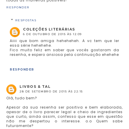
todas as maneiras possiveis!
RESPONDER
RESPOSTAS
COLEÇÕES LITERÁRIAS
6 DE OUTUBRO DE 2015 ÀS 12:09
Aiiii que bom amiga heheheheh. A vc tem que ler
essa série hehehehe.
Fico muito feliz em saber que vocês gostaram da
resenha, e espero ansiosa pela continuação ehehehe
RESPONDER
LIVROS & TAL
28 DE SETEMBRO DE 2015 ÀS 22:15
Olá, tudo bem?
Apesar da sua resenha ser positiva e bem elaborada,
apesar de o livro parecer legal e cheio de ingredientes
que curto, ainda assim, confesso que esse em questão
não me despertou o interesse. o.o Quem sabe
futuramente?