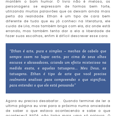
mantém o bom humor. O livro não é meloso, os
personagens se expressam de formas bem forte,
utilizando muitos palavrões que os deixam ainda mais
perto da realidade. Ethan é um tipo de cara bem
diferente de tudo que eu já conheci na literatura, ele
cuida de Lila, mas também briga com ela, diz onde está
errando, mas também tenta dar a ela a liberdade de
fazer suas escolhas, enfim é difícil descrever esse cara.
“Ethan é arte, pura e simples – mechas de cabelo que
sempre caem no lugar certo, por cima de seus olhos
escuros e abrasadores, criando um efeito misterioso na
medida exata, e aquelas tatuagens... Meu Deus, as
tatuagens. Ethan é tipo de arte que você precisa
realmente analisar para compreender o que significa,
para entender o que ele está pensando”
Agora eu preciso desabafar... Quando terminei de ler a
ultima página eu virei para a próxima numa ansiedade
de saber o que estava acontecendo e sabe o que
aconteceu? NADA, não tinha mais uma só palavra. O