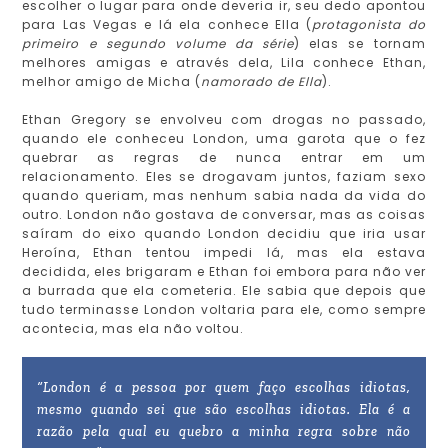
escolher o lugar para onde deveria ir, seu dedo apontou
para Las Vegas e lá ela conhece Ella (
protagonista do
primeiro e segundo volume da série
) elas se tornam
melhores amigas e através dela, Lila conhece Ethan,
melhor amigo de Micha (
namorado de Ella
).
Ethan Gregory se envolveu com drogas no passado,
quando ele conheceu London, uma garota que o fez
quebrar as regras de nunca entrar em um
relacionamento. Eles se drogavam juntos, faziam sexo
quando queriam, mas nenhum sabia nada da vida do
outro. London não gostava de conversar, mas as coisas
saíram do eixo quando London decidiu que iria usar
Heroína, Ethan tentou impedi lá, mas ela estava
decidida, eles brigaram e Ethan foi embora para não ver
a burrada que ela cometeria. Ele sabia que depois que
tudo terminasse London voltaria para ele, como sempre
acontecia, mas ela não voltou.
“London é a pessoa por quem faço escolhas idiotas,
mesmo quando sei que são escolhas idiotas. Ela é a
razão pela qual eu quebro a minha regra sobre não