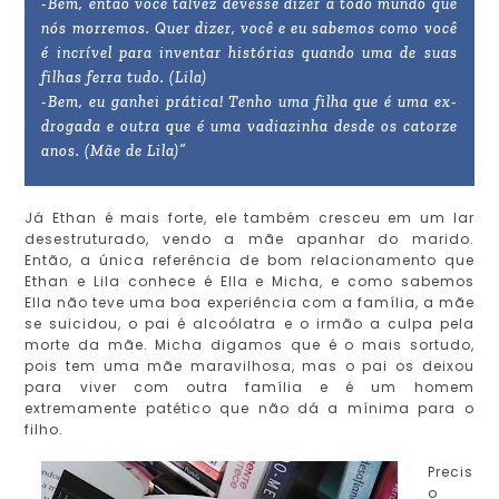
-Bem, então você talvez devesse dizer a todo mundo que
nós morremos. Quer dizer, você e eu sabemos como você
é incrível para inventar histórias quando uma de suas
filhas ferra tudo. (Lila)
-Bem, eu ganhei prática! Tenho uma filha que é uma ex-
drogada e outra que é uma vadiazinha desde os catorze
anos. (Mãe de Lila)”
Já Ethan é mais forte, ele também cresceu em um lar
desestruturado, vendo a mãe apanhar do marido.
Então, a única referência de bom relacionamento que
Ethan e Lila conhece é Ella e Micha, e como sabemos
Ella não teve uma boa experiência com a família, a mãe
se suicidou, o pai é alcoólatra e o irmão a culpa pela
morte da mãe. Micha digamos que é o mais sortudo,
pois tem uma mãe maravilhosa, mas o pai os deixou
para viver com outra família e é um homem
extremamente patético que não dá a mínima para o
filho.
Precis
o