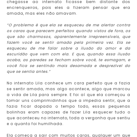
chegasse ao internato ficasse bem distante dos
encrenqueiros, pois eles a fizeram pensar que era
amada, mas eles não amavam.
“O problema é que ela se esqueceu de me alertar contra
os caras que parecem perfeitos quando vistos de fora, os
que são charmosos, aparentemente irrepreensíveis, que
fazem você se sentir amada pela primeira vez. Ela se
esqueceu de me falar sobre a ilusão do amor e da
escuridão que vem com ela. E que, quando essa ilusão
acaba, as paredes se fecham sobre você, te esmagam, e
você fica se sentindo mais desamada e desprezível do
que se sentia antes.”
No internato Lila conhece um cara perfeito que a fazia
se sentir amada, mas algo acontece, algo que marcou
a vida de Lila para sempre. E foi aí que ela começou a
tomar uns comprimidinhos que a impedia sentir, que a
fazia ficar dopada o tempo todo, essas pequenas
bolinhas eram capazes de fazer Lila esquecer tudo o
que aconteceu no internato, toda a vergonha que sentiu
e o quanto foi humilhada.
Ela começa a sair com muitos caras, qualquer um que