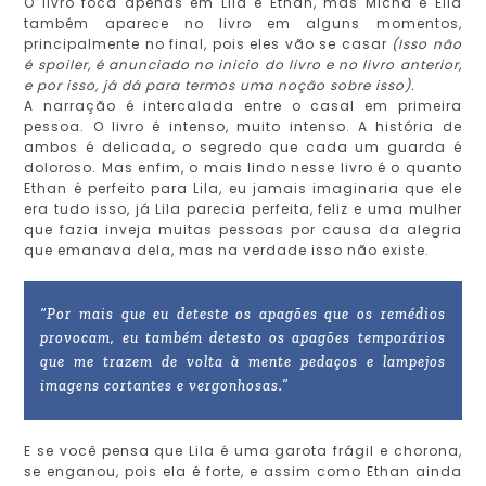
O livro foca apenas em Lila e Ethan, mas Micha e Ella
também aparece no livro em alguns momentos,
principalmente no final, pois eles vão se casar
(Isso não
é spoiler, é anunciado no inicio do livro e no livro anterior,
e por isso, já dá para termos uma noção sobre isso).
A narração é intercalada entre o casal em primeira
pessoa. O livro é intenso, muito intenso. A história de
ambos é delicada, o segredo que cada um guarda é
doloroso. Mas enfim, o mais lindo nesse livro é o quanto
Ethan é perfeito para Lila, eu jamais imaginaria que ele
era tudo isso, já Lila parecia perfeita, feliz e uma mulher
que fazia inveja muitas pessoas por causa da alegria
que emanava dela, mas na verdade isso não existe.
“Por mais que eu deteste os apagões que os remédios
provocam, eu também detesto os apagões temporários
que me trazem de volta à mente pedaços e lampejos
imagens cortantes e vergonhosas.”
E se você pensa que Lila é uma garota frágil e chorona,
se enganou, pois ela é forte, e assim como Ethan ainda