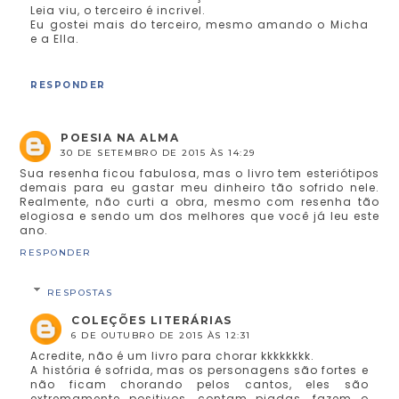
Leia viu, o terceiro é incrivel.
Eu gostei mais do terceiro, mesmo amando o Micha
e a Ella.
RESPONDER
POESIA NA ALMA
30 DE SETEMBRO DE 2015 ÀS 14:29
Sua resenha ficou fabulosa, mas o livro tem esteriótipos
demais para eu gastar meu dinheiro tão sofrido nele.
Realmente, não curti a obra, mesmo com resenha tão
elogiosa e sendo um dos melhores que você já leu este
ano.
RESPONDER
RESPOSTAS
COLEÇÕES LITERÁRIAS
6 DE OUTUBRO DE 2015 ÀS 12:31
Acredite, não é um livro para chorar kkkkkkkk.
A história é sofrida, mas os personagens são fortes e
não ficam chorando pelos cantos, eles são
extremamente positivos, contam piadas, fazem o