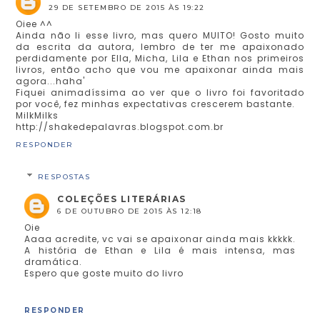
29 DE SETEMBRO DE 2015 ÀS 19:22
Oiee ^^
Ainda não li esse livro, mas quero MUITO! Gosto muito
da escrita da autora, lembro de ter me apaixonado
perdidamente por Ella, Micha, Lila e Ethan nos primeiros
livros, então acho que vou me apaixonar ainda mais
agora...haha'
Fiquei animadíssima ao ver que o livro foi favoritado
por você, fez minhas expectativas crescerem bastante.
MilkMilks
http://shakedepalavras.blogspot.com.br
RESPONDER
RESPOSTAS
COLEÇÕES LITERÁRIAS
6 DE OUTUBRO DE 2015 ÀS 12:18
Oie
Aaaa acredite, vc vai se apaixonar ainda mais kkkkk.
A história de Ethan e Lila é mais intensa, mas
dramática.
Espero que goste muito do livro
RESPONDER