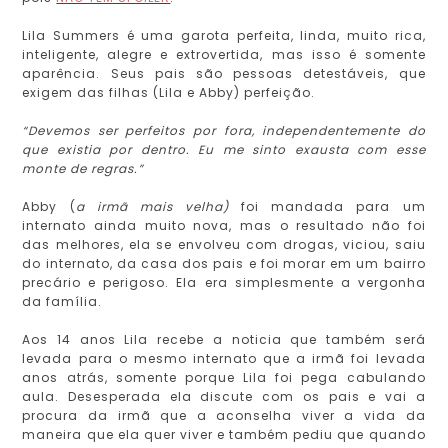
Lila Summers é uma garota perfeita, linda, muito rica,
inteligente, alegre e extrovertida, mas isso é somente
aparência. Seus pais são pessoas detestáveis, que
exigem das filhas (Lila e Abby) perfeição.
“Devemos ser perfeitos por fora, independentemente do
que existia por dentro. Eu me sinto exausta com esse
monte de regras.”
Abby (
a irmã mais velha)
foi mandada para um
internato ainda muito nova, mas o resultado não foi
das melhores, ela se envolveu com drogas, viciou, saiu
do internato, da casa dos pais e foi morar em um bairro
precário e perigoso. Ela era simplesmente a vergonha
da família.
Aos 14 anos Lila recebe a noticia que também será
levada para o mesmo internato que a irmã foi levada
anos atrás, somente porque Lila foi pega cabulando
aula. Desesperada ela discute com os pais e vai a
procura da irmã que a aconselha viver a vida da
maneira que ela quer viver e também pediu que quando