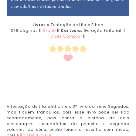
new adult nos Estados Unidos.
Livro:
A Tentação de Lila e Ethan
376 páginas ||
Skoob
||
Cortesia:
Geração Editorial ||
Onde Comprar
||
A tentação de Lila e Ethan é o 3º livro da série Segredos,
mas fiquem tranquilos, pois esse livro pode ser lido
separadamente, pois conta a história de dois
personagens secundários do primeiro e segundo
volumes da série, então leiam a resenha sem medo,
pois
NÃO TEM SPOILER
.