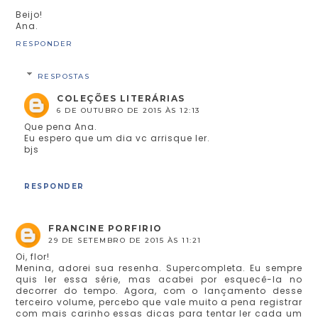
Beijo!
Ana.
RESPONDER
RESPOSTAS
COLEÇÕES LITERÁRIAS
6 DE OUTUBRO DE 2015 ÀS 12:13
Que pena Ana.
Eu espero que um dia vc arrisque ler.
bjs
RESPONDER
FRANCINE PORFIRIO
29 DE SETEMBRO DE 2015 ÀS 11:21
Oi, flor!
Menina, adorei sua resenha. Supercompleta. Eu sempre
quis ler essa série, mas acabei por esquecê-la no
decorrer do tempo. Agora, com o lançamento desse
terceiro volume, percebo que vale muito a pena registrar
com mais carinho essas dicas para tentar ler cada um