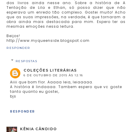
dos livros ainda nesse ano. Sobre a história de A
Tentação de Lila e Ethan, só posso dizer que não
esperava um enredo tão complexo. Gostei muito! Acho
que as suas impressões, na verdade, é que tornaram a
obra ainda mais destacada para mim. Espero ter as
mesmas emoções nessa leitura.
Beijos!
http://www.myqueenside.blogspot.com
RESPONDER
RESPOSTAS
COLEÇÕES LITERÁRIAS
6 DE OUTUBRO DE 2015 ÀS 12:16
Aiiii que bom flor. Aaaaa leia, leiaaaaa.
A história é lindaaaa. Tambem espero que vc goste
tanto quanto eu gostei,.
bjs
RESPONDER
KÊNIA CÂNDIDO