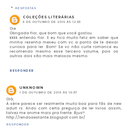
RESPOSTAS
COLEÇÕES LITERÁRIAS
6 DE OUTUBRO DE 2015 ÀS 12:33
Oie
Obrigada flor, que bom que você gostou.
kkkk entendo flor. E eu fico muito feliz em saber que
minha resenha mexeu com vc a ponto de te deixar
curiosa para ler. Bom! Se vc não curte romance eu
recomendo mesmo esse terceiro volume, pois os
outros dois são mais melosos mesmo.
RESPONDER
UNKNOWN
1 DE OUTUBRO DE 2015 ÀS 10:37
Olá,
A série parece ser realmente muito boa para fãs de new
adult rs. Ando com certa preguiça de ler livros assim,
talvez me anime mais pra frente. Bjus!!
http://lendoaestante.blogspot.com.br/
RESPONDER