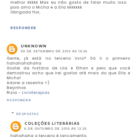
melhor kkkkk Mas eu não gosto de falar muito isso
pois amo o Micha e a Ella kkkkkkk
Obrigada flor,
RESPONDER
UNKNOWN
30 DE SETEMBRO DE 2015 ÀS 13:26
Gente, já está no terceiro livro? Só li o primeiro
hahahahahaha
Gostei da história de Lila e Ethan e pelo que você
demostrou acho que irei gostar até mais do que Ella e
Micha!
Adorei a resenha =)
Beijinhos
Rizia -
Livroterapias
RESPONDER
RESPOSTAS
COLEÇÕES LITERÁRIAS
6 DE OUTUBRO DE 2015 ÀS 12:25
hahahaha o terceiro é lançamento.