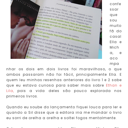
confe
ssar
que
sou
muito
fã do
casal
Ella e
Mich
a, e
aco
mpa
nhar os dois em dois livros foi maravilhoso, o que
ambos passaram não foi fácil, principalmente Ella. E
quem leu minhas resenhas anteriores do livro 1 e 2 sabe
que eu estava curiosa para saber mais sobre
Ethan e
Lila,
pois a vida deles são pouco explorada nos
primeiros livros.
Quando eu soube do lançamento fiquei louca para ler e
quando a Sil disse que a editora iria me mandar o livro
eu sorri de orelha a orelha e soltei fogos mentalmente.