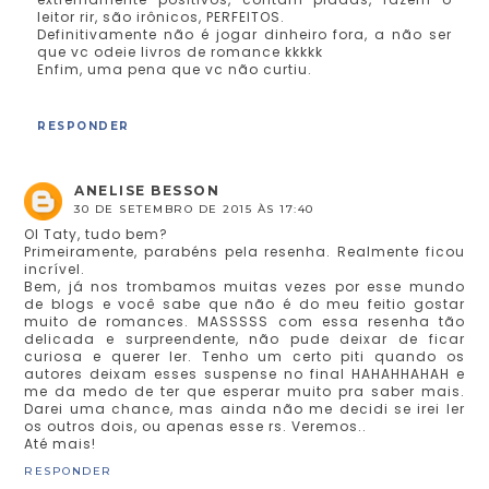
leitor rir, são irônicos, PERFEITOS.
Definitivamente não é jogar dinheiro fora, a não ser
que vc odeie livros de romance kkkkk
Enfim, uma pena que vc não curtiu.
RESPONDER
ANELISE BESSON
30 DE SETEMBRO DE 2015 ÀS 17:40
OI Taty, tudo bem?
Primeiramente, parabéns pela resenha. Realmente ficou
incrível.
Bem, já nos trombamos muitas vezes por esse mundo
de blogs e você sabe que não é do meu feitio gostar
muito de romances. MASSSSS com essa resenha tão
delicada e surpreendente, não pude deixar de ficar
curiosa e querer ler. Tenho um certo piti quando os
autores deixam esses suspense no final HAHAHHAHAH e
me da medo de ter que esperar muito pra saber mais.
Darei uma chance, mas ainda não me decidi se irei ler
os outros dois, ou apenas esse rs. Veremos..
Até mais!
RESPONDER