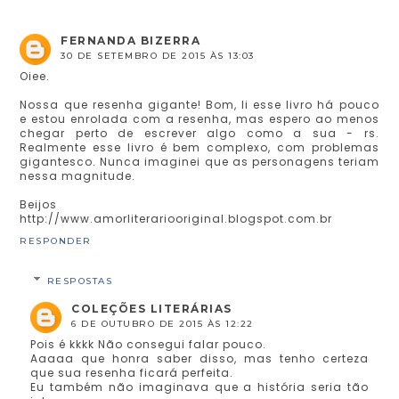
FERNANDA BIZERRA
30 DE SETEMBRO DE 2015 ÀS 13:03
Oiee.
Nossa que resenha gigante! Bom, li esse livro há pouco
e estou enrolada com a resenha, mas espero ao menos
chegar perto de escrever algo como a sua - rs.
Realmente esse livro é bem complexo, com problemas
gigantesco. Nunca imaginei que as personagens teriam
nessa magnitude.
Beijos
http://www.amorliterariooriginal.blogspot.com.br
RESPONDER
RESPOSTAS
COLEÇÕES LITERÁRIAS
6 DE OUTUBRO DE 2015 ÀS 12:22
Pois é kkkk Não consegui falar pouco.
Aaaaa que honra saber disso, mas tenho certeza
que sua resenha ficará perfeita.
Eu também não imaginava que a história seria tão