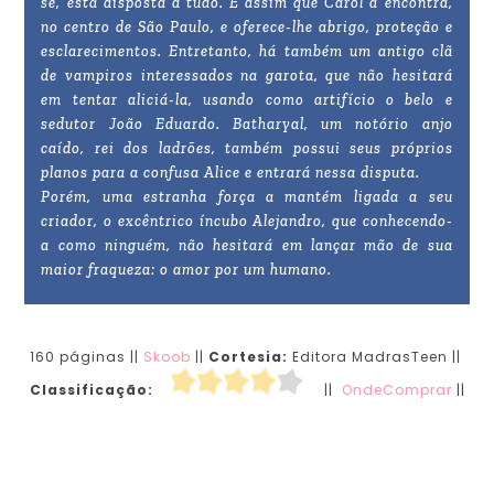
se, está disposta a tudo. É assim que Carol a encontra,
no centro de São Paulo, e oferece-lhe abrigo, proteção e
esclarecimentos. Entretanto, há também um antigo clã
de vampiros interessados na garota, que não hesitará
em tentar aliciá-la, usando como artifício o belo e
sedutor João Eduardo. Batharyal, um notório anjo
caído, rei dos ladrões, também possui seus próprios
planos para a confusa Alice e entrará nessa disputa.
Porém, uma estranha força a mantém ligada a seu
criador, o excêntrico íncubo Alejandro, que conhecendo-
a como ninguém, não hesitará em lançar mão de sua
maior fraqueza: o amor por um humano.
160 páginas ||
Skoob
||
Cortesia:
Editora MadrasTeen ||
Classificação:
||
OndeComprar
||