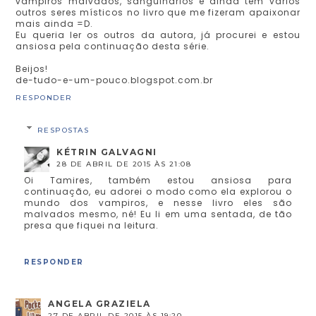
vampiros malvados, sanguinários e ainda tem vários
outros seres místicos no livro que me fizeram apaixonar
mais ainda =D.
Eu queria ler os outros da autora, já procurei e estou
ansiosa pela continuação desta série.
Beijos!
de-tudo-e-um-pouco.blogspot.com.br
RESPONDER
RESPOSTAS
KÉTRIN GALVAGNI
28 DE ABRIL DE 2015 ÀS 21:08
Oi Tamires, também estou ansiosa para
continuação, eu adorei o modo como ela explorou o
mundo dos vampiros, e nesse livro eles são
malvados mesmo, né! Eu li em uma sentada, de tão
presa que fiquei na leitura.
RESPONDER
ANGELA GRAZIELA
27 DE ABRIL DE 2015 ÀS 19:20