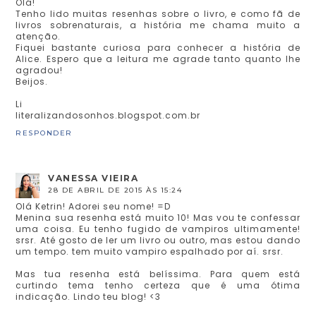
Olá!
Tenho lido muitas resenhas sobre o livro, e como fã de
livros sobrenaturais, a história me chama muito a
atenção.
Fiquei bastante curiosa para conhecer a história de
Alice. Espero que a leitura me agrade tanto quanto lhe
agradou!
Beijos.
Li
literalizandosonhos.blogspot.com.br
RESPONDER
VANESSA VIEIRA
28 DE ABRIL DE 2015 ÀS 15:24
Olá Ketrin! Adorei seu nome! =D
Menina sua resenha está muito 10! Mas vou te confessar
uma coisa. Eu tenho fugido de vampiros ultimamente!
srsr. Até gosto de ler um livro ou outro, mas estou dando
um tempo. tem muito vampiro espalhado por aí. srsr.
Mas tua resenha está belíssima. Para quem está
curtindo tema tenho certeza que é uma ótima
indicação. Lindo teu blog! <3