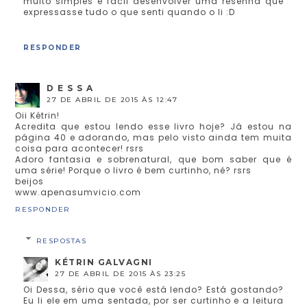
muito simples e fácil desenvolver uma resenha que
expressasse tudo o que senti quando o li :D
RESPONDER
D E S S A
27 DE ABRIL DE 2015 ÀS 12:47
Oii Kétrin!
Acredita que estou lendo esse livro hoje? Já estou na
página 40 e adorando, mas pelo visto ainda tem muita
coisa para acontecer! rsrs
Adoro fantasia e sobrenatural, que bom saber que é
uma série! Porque o livro é bem curtinho, né? rsrs
beijos
www.apenasumvicio.com
RESPONDER
RESPOSTAS
KÉTRIN GALVAGNI
27 DE ABRIL DE 2015 ÀS 23:25
Oi Dessa, sério que você está lendo? Está gostando?
Eu li ele em uma sentada, por ser curtinho e a leitura