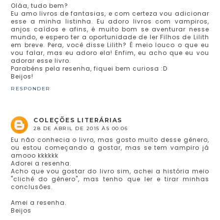
Oláa, tudo bem?
Eu amo livros de fantasias, e com certeza vou adicionar
esse a minha listinha. Eu adoro livros com vampiros,
anjos caídos e afins, é muito bom se aventurar nesse
mundo, e espero ter a oportunidade de ler Filhos de Lilith
em breve. Pera, você disse Lilith? É meio louco o que eu
vou falar, mas eu adoro ela! Enfim, eu acho que eu vou
adorar esse livro.
Parabéns pela resenha, fiquei bem curiosa :D
Beijos!
RESPONDER
COLEÇÕES LITERÁRIAS
28 DE ABRIL DE 2015 ÀS 00:06
Eu não conhecia o livro, mas gosto muito desse gênero,
ou estou começando a gostar, mas se tem vampiro já
amooo kkkkkk
Adorei a resenha.
Acho que vou gostar do livro sim, achei a história meio
"clichê do gênero", mas tenho que ler e tirar minhas
conclusões.
Amei a resenha.
Beijos