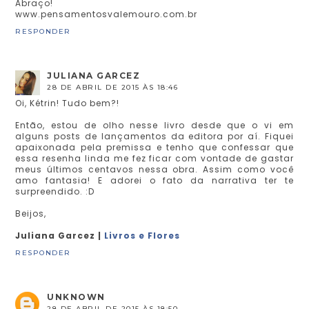
Abraço!
www.pensamentosvalemouro.com.br
RESPONDER
JULIANA GARCEZ
28 DE ABRIL DE 2015 ÀS 18:46
Oi, Kétrin! Tudo bem?!
Então, estou de olho nesse livro desde que o vi em
alguns posts de lançamentos da editora por aí. Fiquei
apaixonada pela premissa e tenho que confessar que
essa resenha linda me fez ficar com vontade de gastar
meus últimos centavos nessa obra. Assim como você
amo fantasia! E adorei o fato da narrativa ter te
surpreendido. :D
Beijos,
Juliana Garcez |
Livros e Flores
RESPONDER
UNKNOWN
28 DE ABRIL DE 2015 ÀS 18:50