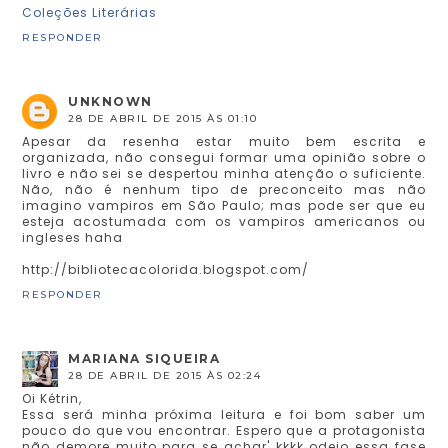
Coleções Literárias
RESPONDER
UNKNOWN
28 DE ABRIL DE 2015 ÀS 01:10
Apesar da resenha estar muito bem escrita e
organizada, não consegui formar uma opinião sobre o
livro e não sei se despertou minha atenção o suficiente.
Não, não é nenhum tipo de preconceito mas não
imagino vampiros em São Paulo; mas pode ser que eu
esteja acostumada com os vampiros americanos ou
ingleses haha
http://bibliotecacolorida.blogspot.com/
RESPONDER
MARIANA SIQUEIRA
28 DE ABRIL DE 2015 ÀS 02:24
Oi Kétrin,
Essa será minha próxima leitura e foi bom saber um
pouco do que vou encontrar. Espero que a protagonista
não demore muito para se achar' kkkk odeio essa fase