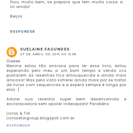
fluiu muito bem, se prepara que tem muita coisa a
vir ainda!
Beijos
RESPONDER
SUELAINE FAGUNDES
27 DE ABRIL DE 2015 ÀS 13:38
Oieeee
Menina estou tão ansiosa para ler esse livro, estou
esperando pelo meu a um bom tempo e vendo vcs
postarem as resenhas fico enlouquecida e ainda mais
ansiosa! Mas pelo visto sofrerei ainda mais por se tratar
de livros com sequencias e a espera sempre é longa por
elas :(
Adorei sua resenha super bem desenvolvida e
esclarecedora sem spoiler indesejado! Parabéns
Livros & Tal
Livrosetalgroup.blogspot.com.br
RESPONDER