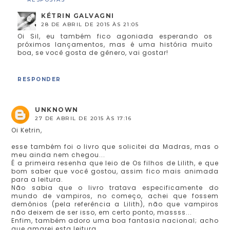
KÉTRIN GALVAGNI
28 DE ABRIL DE 2015 ÀS 21:05
Oi Sil, eu também fico agoniada esperando os
próximos lançamentos, mas é uma história muito
boa, se você gosta de gênero, vai gostar!
RESPONDER
UNKNOWN
27 DE ABRIL DE 2015 ÀS 17:16
Oi Ketrin,
esse também foi o livro que solicitei da Madras, mas o
meu ainda nem chegou...
É a primeira resenha que leio de Os filhos de Lilith, e que
bom saber que você gostou, assim fico mais animada
para a leitura.
Não sabia que o livro tratava especificamente do
mundo de vampiros, no começo, achei que fossem
demônios (pela referência a Lilith), não que vampiros
não deixem de ser isso, em certo ponto, massss...
Enfim, também adoro uma boa fantasia nacional; acho
que amarei esta leitura.