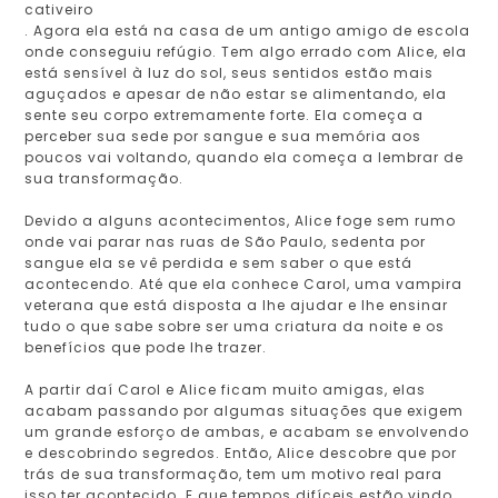
cativeiro
. Agora ela está na casa de um antigo amigo de escola
onde conseguiu refúgio. Tem algo errado com Alice, ela
está sensível à luz do sol, seus sentidos estão mais
aguçados e apesar de não estar se alimentando, ela
sente seu corpo extremamente forte. Ela começa a
perceber sua sede por sangue e sua memória aos
poucos vai voltando, quando ela começa a lembrar de
sua transformação.
Devido a alguns acontecimentos, Alice foge sem rumo
onde vai parar nas ruas de São Paulo, sedenta por
sangue ela se vê perdida e sem saber o que está
acontecendo. Até que ela conhece Carol, uma vampira
veterana que está disposta a lhe ajudar e lhe ensinar
tudo o que sabe sobre ser uma criatura da noite e os
benefícios que pode lhe trazer.
A partir daí Carol e Alice ficam muito amigas, elas
acabam passando por algumas situações que exigem
um grande esforço de ambas, e acabam se envolvendo
e descobrindo segredos. Então, Alice descobre que por
trás de sua transformação, tem um motivo real para
isso ter acontecido. E que tempos difíceis estão vindo