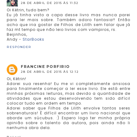
28 DE ABRIL DE 2015 ÀS 11:32
Oi Kétrin, tudo bem?
Eu já tinha visto a capa desse livro mas nunca parei
para ler mais sobre. Também adoro fantasia!! Então
acho que iria gostar de Filhos de Lilith sem falar que já
faz mt tempo que não leio livros com vampiros, rs.
Beijinhos,
Andy -
StarBooks
RESPONDER
FRANCINE PORFIRIO
28 DE ABRIL DE 2015 ÀS 12:12
Oi, Kétrin!
Adorei sua resenha! Eu me vi completamente ansiosa
para finalmente começar a ler esse livro. Ele está entre
minhas próximas leituras, mas devido a quantidade de
atividades que estou desenvolvendo tem sido difícil
colocar tudo em ordem em tempo.
Adorei saber que Filhos de Lilith envolve tantos seres
sobrenaturais! É difícil encontrar um livro nacional que
aborde um súcubus. :) Espero logo ter minha própria
opinião sobre o talento da autora, pois ainda não li
nenhuma obra dela.