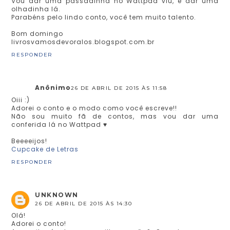
Vou dar uma passadinha no Wattpad viu, e dar uma
olhadinha lá.
Parabéns pelo lindo conto, você tem muito talento.
Bom domingo
livrosvamosdevoralos.blogspot.com.br
RESPONDER
Anônimo
26 DE ABRIL DE 2015 ÀS 11:58
Oiii :)
Adorei o conto e o modo como você escreve!!
Não sou muito fã de contos, mas vou dar uma
conferida lá no Wattpad ♥
Beeeeijos!
Cupcake de Letras
RESPONDER
UNKNOWN
26 DE ABRIL DE 2015 ÀS 14:30
Olá!
Adorei o conto!