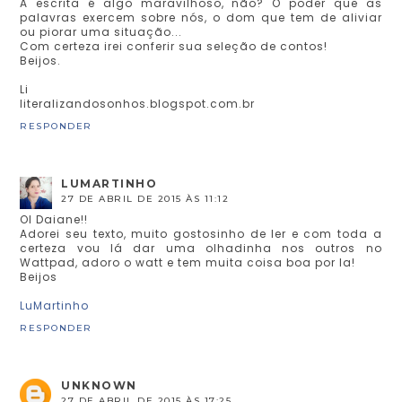
A escrita é algo maravilhoso, não? O poder que as
palavras exercem sobre nós, o dom que tem de aliviar
ou piorar uma situação...
Com certeza irei conferir sua seleção de contos!
Beijos.
Li
literalizandosonhos.blogspot.com.br
RESPONDER
LUMARTINHO
27 DE ABRIL DE 2015 ÀS 11:12
OI Daiane!!
Adorei seu texto, muito gostosinho de ler e com toda a
certeza vou lá dar uma olhadinha nos outros no
Wattpad, adoro o watt e tem muita coisa boa por la!
Beijos
LuMartinho
RESPONDER
UNKNOWN
27 DE ABRIL DE 2015 ÀS 17:25