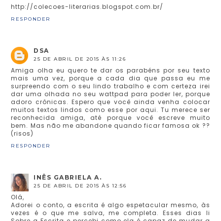
http://colecoes-literarias.blogspot.com.br/
RESPONDER
DSA
25 DE ABRIL DE 2015 ÀS 11:26
Amiga olha eu quero te dar os parabéns por seu texto
mais uma vez, porque a cada dia que passa eu me
surpreendo com o seu lindo trabalho e com certeza irei
dar uma olhada no seu wattpad para poder ler, porque
adoro crônicas. Espero que você ainda venha colocar
muitos textos lindos como esse por aqui. Tu merece ser
reconhecida amiga, até porque você escreve muito
bem. Mas não me abandone quando ficar famosa ok ??
(risos)
RESPONDER
INÊS GABRIELA A.
25 DE ABRIL DE 2015 ÀS 12:56
Olá,
Adorei o conto, a escrita é algo espetacular mesmo, às
vezes é o que me salva, me completa. Esses dias li
Sobre a Escrita e percebi como ela é capaz de mudar a