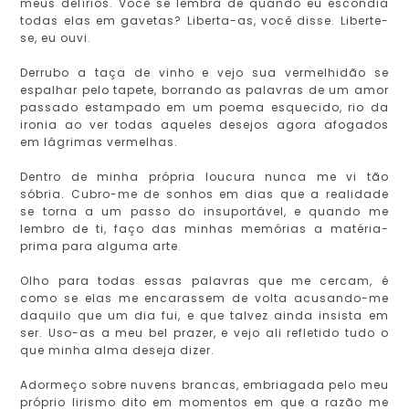
meus delírios. Você se lembra de quando eu escondia
todas elas em gavetas? Liberta-as, você disse. Liberte-
se, eu ouvi.
Derrubo a taça de vinho e vejo sua vermelhidão se
espalhar pelo tapete, borrando as palavras de um amor
passado estampado em um poema esquecido, rio da
ironia ao ver todas aqueles desejos agora afogados
em lágrimas vermelhas.
Dentro de minha própria loucura nunca me vi tão
sóbria. Cubro-me de sonhos em dias que a realidade
se torna a um passo do insuportável, e quando me
lembro de ti, faço das minhas memórias a matéria-
prima para alguma arte.
Olho para todas essas palavras que me cercam, é
como se elas me encarassem de volta acusando-me
daquilo que um dia fui, e que talvez ainda insista em
ser. Uso-as a meu bel prazer, e vejo ali refletido tudo o
que minha alma deseja dizer.
Adormeço sobre nuvens brancas, embriagada pelo meu
próprio lirismo dito em momentos em que a razão me