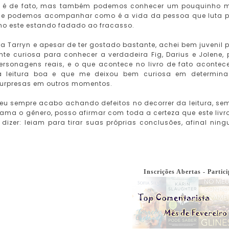
ela é de fato, mas também podemos conhecer um pouquinho 
 que podemos acompanhar como é a vida da pessoa que luta 
o este estando fadado ao fracasso.
da Tarryn e apesar de ter gostado bastante, achei bem juvenil 
nte curiosa para conhecer a verdadeira Fig, Darius e Jolene, 
rsonagens reais, e o que acontece no livro de fato acontec
a leitura boa e que me deixou bem curiosa em determin
 surpresas em outros momentos.
 e eu sempre acabo achando defeitos no decorrer da leitura, se
ma o gênero, posso afirmar com toda a certeza que este livro
dizer: leiam para tirar suas próprias conclusões, afinal nin
Inscrições Abertas - Partici