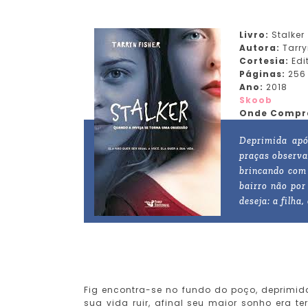
Livro:
Stalker
Autora:
Tarry
Cortesia:
Edi
Páginas:
256
Ano:
2018
Skoob
Onde Compr
Deprimida apó
praças observa
brincando com 
bairro não por
deseja: a filha
Fig encontra-se no fundo do poço, deprimid
sua vida ruir, afinal seu maior sonho era t