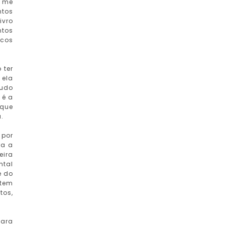
a me
ntos
ivro
ntos
ucos
 ter
 ela
tudo
 é a
 que
.
 por
ra a
eira
ntal
e do
 tem
tos,
para