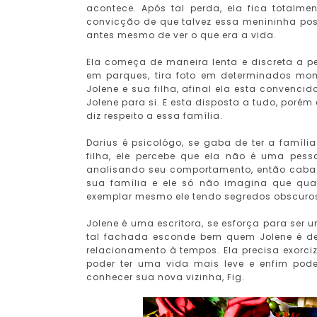
acontece. Após tal perda, ela fica totalmen
convicção de que talvez essa menininha po
antes mesmo de ver o que era a vida.
Ela começa de maneira lenta e discreta a pe
em parques, tira foto em determinados mo
Jolene e sua filha, afinal ela esta convenci
Jolene para si. E esta disposta a tudo, por
diz respeito a essa família.
Darius é psicológo, se gaba de ter a famíli
filha, ele percebe que ela não é uma pess
analisando seu comportamento, então caba
sua família e ele só não imagina que qu
exemplar mesmo ele tendo segredos obscuro
Jolene é uma escritora, se esforça para ser
tal fachada esconde bem quem Jolene é d
relacionamento à tempos. Ela precisa exorc
poder ter uma vida mais leve e enfim pod
conhecer sua nova vizinha, Fig.