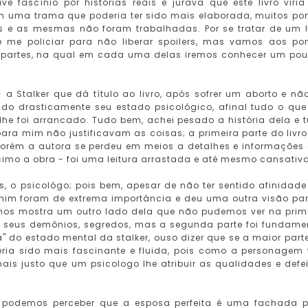
e fascínio por histórias reais e jurava que este livro viri
m uma trama que poderia ter sido mais elaborada, muitos po
es e as mesmas não foram trabalhadas. Por se tratar de um l
ue me policiar para não liberar spoilers, mas vamos aos po
rês partes, na qual em cada uma delas iremos conhecer um po
a Stalker que dá título ao livro, após sofrer um aborto e não
 drasticamente seu estado psicológico, afinal tudo o que
 lhe foi arrancado. Tudo bem, achei pesado a história dela e 
para mim não justificavam as coisas; a primeira parte do livro
 porém a autora se perdeu em meios a detalhes e informações
imo a obra - foi uma leitura arrastada e até mesmo cansativa
s, o psicológo; pois bem, apesar de não ter sentido afinidade
a mim foram de extrema importância e deu uma outra visão pa
g nos mostra um outro lado dela que não pudemos ver na prim
tem seus demônios, segredos, mas a segunda parte foi fundame
 do estado mental da stalker, ouso dizer que se a maior part
a teria sido mais fascinante e fluida, pois como a personagem
is justo que um psicologo lhe atribuir as qualidades e defei
de podemos perceber que a esposa perfeita é uma fachada 