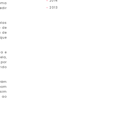
2014
rema
2013
edir
elas
o de
a de
 que
sa e
ela,
 por
rido
orém
 bom
ssim
a ao