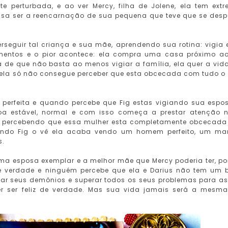
te perturbada, e ao ver Mercy, filha de Jolene, ela tem ext
ssa ser a reencarnação de sua pequena que teve que se desp
rseguir tal criança e sua mãe, aprendendo sua rotina: vigia 
mentos e o pior acontece: ela compra uma casa próximo a
da de que não basta ao menos vigiar a família, ela quer a vid
ém ela só não consegue perceber que esta obcecada com tudo o
a perfeita e quando percebe que Fig estas vigiando sua espo
oa estável, normal e com isso começa a prestar atenção n
 percebendo que essa mulher esta completamente obcecada
ando Fig o vê ela acaba vendo um homem perfeito, um ma
s.
 uma esposa exemplar e a melhor mãe que Mercy poderia ter, p
e verdade e ninguém percebe que ela e Darius não tem um
izar seus demônios e superar todos os seus problemas para a
er ser feliz de verdade. Mas sua vida jamais será a mesm