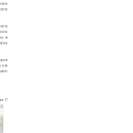
mais
para
para
pois
eu e
ados
mpre
 irá
guém
pe !!