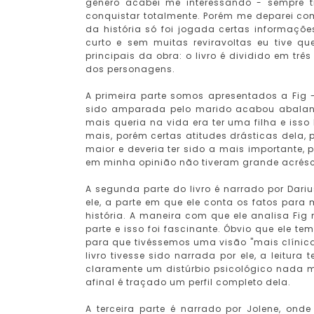
gênero acabei me interessando - sempre tiv
conquistar totalmente. Porém me deparei co
da história só foi jogada certas informaçõ
curto e sem muitas reviravoltas eu tive q
principais da obra: o livro é dividido em t
dos personagens.
A primeira parte somos apresentados a Fig - 
sido amparada pelo marido acabou abalando
mais queria na vida era ter uma filha e isso
mais, porém certas atitudes drásticas dela, 
maior e deveria ter sido a mais importante,
em minha opinião não tiveram grande acrésc
A segunda parte do livro é narrado por Dariu
ele, a parte em que ele conta os fatos par
história. A maneira com que ele analisa Fi
parte e isso foi fascinante. Óbvio que ele 
para que tivéssemos uma visão "mais clínica"
livro tivesse sido narrada por ele, a leitur
claramente um distúrbio psicológico nada ma
afinal é traçado um perfil completo dela.
A terceira parte é narrado por Jolene, on