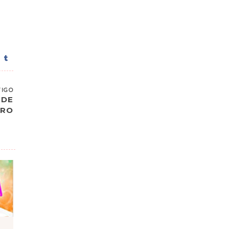
TIGO
 DE
IRO