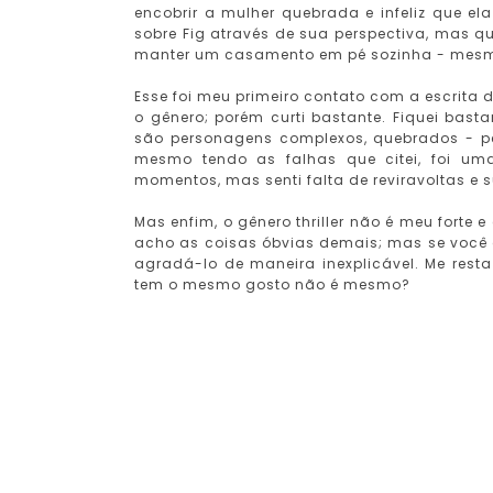
encobrir a mulher quebrada e infeliz que 
sobre Fig através de sua perspectiva, mas
manter um casamento em pé sozinha - mesm
Esse foi meu primeiro contato com a escrita 
o gênero; porém curti bastante. Fiquei basta
são personagens complexos, quebrados - pe
mesmo tendo as falhas que citei, foi um
momentos, mas senti falta de reviravoltas e
Mas enfim, o gênero thriller não é meu forte
acho as coisas óbvias demais; mas se você a
agradá-lo de maneira inexplicável. Me resta 
tem o mesmo gosto não é mesmo?