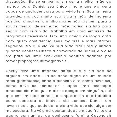
discussão. Ela se empenha em ser a melhor mãe do
mundo para Daniel, seu único filho e que ela seria
capaz de qualquer coisa para vê-lo feliz. Sua primeira
gravidez marcou muito sua vida e não de maneira
positiva, afinal ver um filho morrer não faz bem para a
saúde mental de nenhuma mãe; porém ela luta para
seguir com sua vida, trabalha em uma empresa de
programas televisivos, tem uma amiga de longa data
com quem confidencia seus maiores e mais atrozes
segredos. Só que ela vê sua vida dar uma guinada
quando conhece Cherry a namorada de Daniel, e o que
era para ser uma convivência pacifica acabará por
tomar proporções inimagináveis.
Cherry teve uma infância difícil e que ela não se
orgulha em nada. Ela se acha digna de um mundo
mais glamouroso, onde o dinheiro dita como deve ser,
como deve se comportar e após uma decepção
amorosa ela não quer mais se apegar em ninguém, até
que em um dia normal na empresa em que trabalha
como corretora de imóveis ela conhece Daniel, um
jovem rico e que pode dar a ela a vida que ela julga ser
merecedora. Ela vê uma oportunidade em sua frente e a
agarra com unhas, ao conhecer a família Cavendish