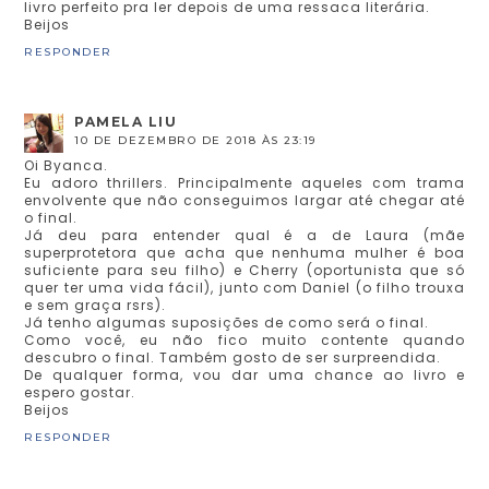
livro perfeito pra ler depois de uma ressaca literária.
Beijos
RESPONDER
PAMELA LIU
10 DE DEZEMBRO DE 2018 ÀS 23:19
Oi Byanca.
Eu adoro thrillers. Principalmente aqueles com trama
envolvente que não conseguimos largar até chegar até
o final.
Já deu para entender qual é a de Laura (mãe
superprotetora que acha que nenhuma mulher é boa
suficiente para seu filho) e Cherry (oportunista que só
quer ter uma vida fácil), junto com Daniel (o filho trouxa
e sem graça rsrs).
Já tenho algumas suposições de como será o final.
Como você, eu não fico muito contente quando
descubro o final. Também gosto de ser surpreendida.
De qualquer forma, vou dar uma chance ao livro e
espero gostar.
Beijos
RESPONDER