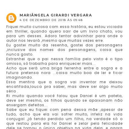
MARIÂNGELA GIRARDI VERGARA
4 DE DEZEMBRO DE 2018 ÀS 09:48
Fiquei muito curiosa com essa história, eu estou viciada
em thriller, quando quero sair de um livro chato, vou
para um desses. Adoro tentar adivinhar para onde o
autor nos levará ,mesmo que muitas vezes erre.
Eu gostei muito da resenha, gostei dos personagens
,inclusive dos nomes dos personagens, coisa que
nunca gosto.
Estranhei que o pai nessa família pelo visto é o tipo
omisso, só trabalha para enriquecer mais...
Acho que será uma briga ferrenha entre a sogra e a
futura pretensa nora ...coisa muito boa de ler e ficar
imaginando.
Essa mentira que a sogra vai inventar me deixou
encafifada,louca pra saber, mas deve ser algo muito
sério .
Ri muito quando você falou que Daniel é um pateta,
deve ser mesmo, os filhos quando se apaixonam não
enxergam defeitos...
Sabe que eu fiquei com pena dessa mãe ,apesar de
tudo, acho que ela vai sofrer muito, infeliz na vida
conjugal ,já tendo perdido um filho, na verdade só o
que restou para ela foi Daniel e zelar pela felicidade
dele se tornou o único objetivo na vida dela, e agora