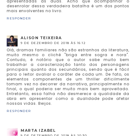
apresentadas às duas. Acho que acompanhar o
desenrolar dessa verdadeira batalha é um dos pontos
mais envolventes no livro.
RESPONDER
ALISON TEIXEIRA
9 DE DEZEMBRO DE 2018 ÀS 16:12
Olá, dramas familiares não são estranhos da literatura,
muito mesmo o cliché "briga entre sogra e nora".
Contudo, é notório que o autor sabe muito bem
trabalhar a caracterização tanto dos personagens
principais quanto dos secundários, sendo que é fácil
para o leitor avaliar o caráter de cada um. De fato, os
elementos componentes de um thriller dificilmente
tomam vez no decorrer da narrativa, principalmente no
final, o qual poderia ser muito mais bem aproveitado.
Entretanto, essa falha não desmerece a qualidade da
obra em apresentar como a dualidade pode afetar
nossas vidas. Beijos.
RESPONDER
MARTA IZABEL
9 DE DEZEMBRO DE 2018 ÀS 20:30