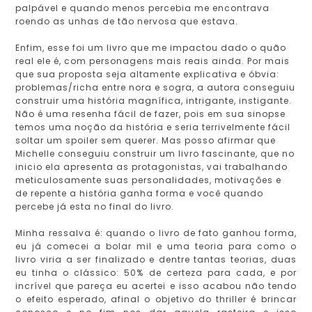
palpável e quando menos percebia me encontrava
roendo as unhas de tão nervosa que estava.
Enfim, esse foi um livro que me impactou dado o quão
real ele é, com personagens mais reais ainda. Por mais
que sua proposta seja altamente explicativa e óbvia:
problemas/richa entre nora e sogra, a autora conseguiu
construir uma história magnífica, intrigante, instigante.
Não é uma resenha fácil de fazer, pois em sua sinopse
temos uma noção da história e seria terrivelmente fácil
soltar um spoiler sem querer. Mas posso afirmar que
Michelle conseguiu construir um livro fascinante, que no
inicio ela apresenta as protagonistas, vai trabalhando
meticulosamente suas personalidades, motivações e
de repente a história ganha forma e você quando
percebe já esta no final do livro.
Minha ressalva é: quando o livro de fato ganhou forma,
eu já comecei a bolar mil e uma teoria para como o
livro viria a ser finalizado e dentre tantas teorias, duas
eu tinha o clássico: 50% de certeza para cada, e por
incrível que pareça eu acertei e isso acabou não tendo
o efeito esperado, afinal o objetivo do thriller é brincar