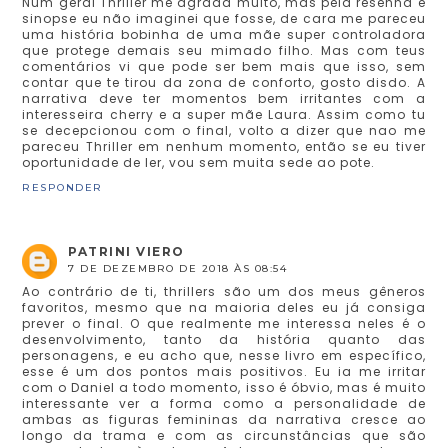
Num geral Thriller me agrada muito, mas pela resenha e
sinopse eu não imaginei que fosse, de cara me pareceu
uma história bobinha de uma mãe super controladora
que protege demais seu mimado filho. Mas com teus
comentários vi que pode ser bem mais que isso, sem
contar que te tirou da zona de conforto, gosto disdo. A
narrativa deve ter momentos bem irritantes com a
interesseira cherry e a super mãe Laura. Assim como tu
se decepcionou com o final, volto a dizer que nao me
pareceu Thriller em nenhum momento, então se eu tiver
oportunidade de ler, vou sem muita sede ao pote.
RESPONDER
PATRINI VIERO
7 DE DEZEMBRO DE 2018 ÀS 08:54
Ao contrário de ti, thrillers são um dos meus gêneros
favoritos, mesmo que na maioria deles eu já consiga
prever o final. O que realmente me interessa neles é o
desenvolvimento, tanto da história quanto das
personagens, e eu acho que, nesse livro em específico,
esse é um dos pontos mais positivos. Eu ia me irritar
com o Daniel a todo momento, isso é óbvio, mas é muito
interessante ver a forma como a personalidade de
ambas as figuras femininas da narrativa cresce ao
longo da trama e com as circunstâncias que são