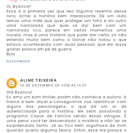
Oi, Byanca!!
Essa é a primeira vez que leio alguma resenha desse
livro, achei a história bem interessante. De um lado
temos uma mãe que quer proteger um filho e do outro
uma namorada que quer se dar bem com um
namorado rico, parece em certos momentos uma
novela, mas é uma história que pode dar certo, só não
entendo muito bem como o Daniel não notou o que
estava acontecendo com duas pessoas que ele disse
gostar estava em pé de guerra.
Bjos
RESPONDER
ALINE TEIXEIRA
10 DE DEZEMBRO DE 2018 ÀS 14:27
Olá Byanca!
Eu amo um bom thriller, porém não conhecia a autora. A
trama é bem atual e conseguimos nos identificar com
alguns dos personagens, o que dá um ar de
autenticidade para a história. Me senti assistindo o
programa Casos de Família vendo essas intrigas. É
uma pena você ter desvendado o mistério e não ter se
surpreendido tanto. Já eu fico bem orgulhosa de mim
quando acerto alguma teoria. Enfim, esse me parece o