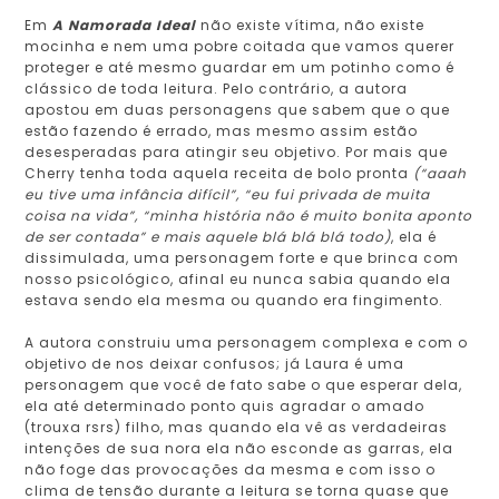
Em
A Namorada Ideal
não existe vítima, não existe
mocinha e nem uma pobre coitada que vamos querer
proteger e até mesmo guardar em um potinho como é
clássico de toda leitura. Pelo contrário, a autora
apostou em duas personagens que sabem que o que
estão fazendo é errado, mas mesmo assim estão
desesperadas para atingir seu objetivo. Por mais que
Cherry tenha toda aquela receita de bolo pronta
(“aaah
eu tive uma infância difícil”, “eu fui privada de muita
coisa na vida”, “minha história não é muito bonita aponto
de ser contada” e mais aquele blá blá blá todo)
, ela é
dissimulada, uma personagem forte e que brinca com
nosso psicológico, afinal eu nunca sabia quando ela
estava sendo ela mesma ou quando era fingimento.
A autora construiu uma personagem complexa e com o
objetivo de nos deixar confusos; já Laura é uma
personagem que você de fato sabe o que esperar dela,
ela até determinado ponto quis agradar o amado
(trouxa rsrs) filho, mas quando ela vê as verdadeiras
intenções de sua nora ela não esconde as garras, ela
não foge das provocações da mesma e com isso o
clima de tensão durante a leitura se torna quase que