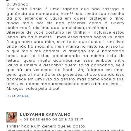
Oi, Byanca!
Pelo visto Daniel é uma tapado que não enxerga a
ganância da namorada, hein?! rsrs. Lendo sua resenha
dá pra entender a Laura em querer proteger o filho,
ainda mais por ele não perceber como a Cherry
realmente é: dissimulada, ambiciosa, mentirosa...
Diferente de você costumo ler thriller - inclusive estou
lendo um atualmente - mas essa trama sogra vs. nora
é algo novo para mim, sem falar que nunca li um livro
onde não há mocinha nem vítima na história, e isso foi
o que mais me chamou a atenção em A namorada
ideal, que já estou adicionando na minha lista de
leitura, quero muito acompanhar esse embate entre
Laura e Cherry e descobrir quem sairá ganhando, se é
que há um vencedor no final... Ah, falando em final,
pena que o final não te surpreendeu, chato quando isso
acontece em um livro do gênero, mas como você disse,
talvez eu acabe me surpreendendo com o fim do livro...
Abraços, valeu pela dica!
RESPONDER
LUDYANNE CARVALHO
4 DE DEZEMBRO DE 2018 ÀS 23:17
Thriller não é um gênero que eu gosto.
Interessante abordar essa questão nora x sogra dentro