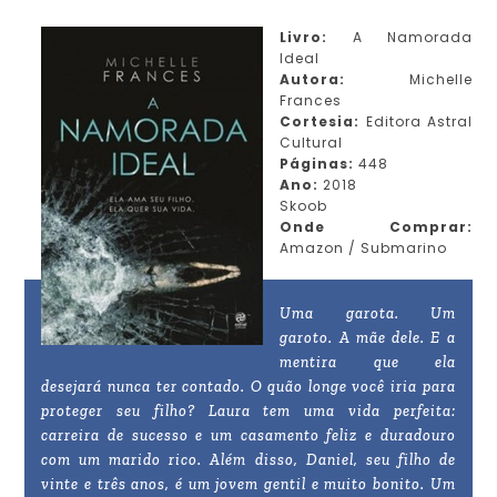
Livro:
A Namorada
Ideal
Autora:
Michelle
Frances
Cortesia:
Editora Astral
Cultural
Páginas:
448
Ano:
2018
Skoob
Onde Comprar:
Amazon / Submarino
Uma garota. Um
garoto. A mãe dele. E a
mentira que ela
desejará nunca ter contado. O quão longe você iria para
proteger seu filho? Laura tem uma vida perfeita:
carreira de sucesso e um casamento feliz e duradouro
com um marido rico. Além disso, Daniel, seu filho de
vinte e três anos, é um jovem gentil e muito bonito. Um