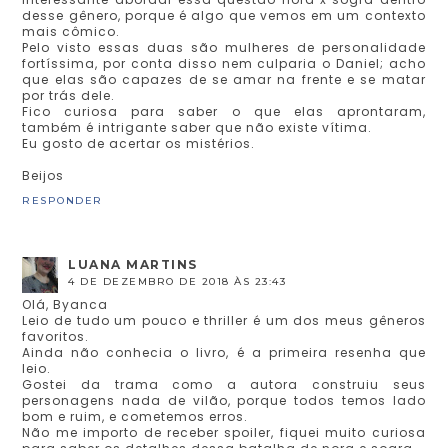
desse gênero, porque é algo que vemos em um contexto
mais cômico.
Pelo visto essas duas são mulheres de personalidade
fortíssima, por conta disso nem culparia o Daniel; acho
que elas são capazes de se amar na frente e se matar
por trás dele.
Fico curiosa para saber o que elas aprontaram,
também é intrigante saber que não existe vítima.
Eu gosto de acertar os mistérios.
Beijos
RESPONDER
LUANA MARTINS
4 DE DEZEMBRO DE 2018 ÀS 23:43
Olá, Byanca
Leio de tudo um pouco e thriller é um dos meus gêneros
favoritos.
Ainda não conhecia o livro, é a primeira resenha que
leio.
Gostei da trama como a autora construiu seus
personagens nada de vilão, porque todos temos lado
bom e ruim, e cometemos erros.
Não me importo de receber spoiler, fiquei muito curiosa