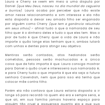
Laura e Cherry se veem em meio a uma disputa por
Daniel
(que Meu Deus, nasceu no dia mundial da cegueira
e burrice)
. Laura acaba por perceber que não existe
amor nesse relacionamento e sim interesse e ela não
esta disposta a deixar seu amado filho ser enganado
por alguém como Cherry
(que tem a ganância reluzindo
em seus olhos)
– afinal tudo o que a namorada de seu
filho quer é o dinheiro deles e tudo o que eles tem. Mas o
pior de tudo é que Cherry quer a vida de Laura e não
importe o quão longe elas tenham que ir, ambas lutará
com unhas e dentes para atingir seu objetivo.
Mentiras serão contadas, atos hediondos serão
cometidos, pessoas serão machucadas e a única
coisa que de fato importa é que: Laura consiga mostrar
para Daniel o quão cruel e interesseira sua namorada é;
e para Cherry tudo o que importa é que ela seja a futura
senhora Cavendish, nem que para isso ela tenha que
colocar mãe contra filho.
Porém ela não contava que Laura estaria disposta a ir
longe só para recordá-la quem ela era e sempre seria, e
que ali, em sua família jamais haveria espaço para
alguém tão cruel e asquerosa quanto ela e que sua