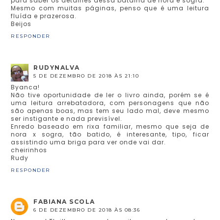
para saber os detalhes dessa batalha de nora e sogra.
Mesmo com muitas páginas, penso que é uma leitura
fluída e prazerosa.
Beijos
RESPONDER
RUDYNALVA
5 DE DEZEMBRO DE 2018 ÀS 21:10
Byanca!
Não tive oportunidade de ler o livro ainda, porém se é
uma leitura arrebatadora, com personagens que não
são apenas boas, mas tem seu lado mal, deve mesmo
ser instigante e nada previsível.
Enredo baseado em rixa familiar, mesmo que seja de
nora x sogra, tão batido, é interesante, tipo, ficar
assistindo uma briga para ver onde vai dar.
cheirinhos
Rudy
RESPONDER
FABIANA SCOLA
6 DE DEZEMBRO DE 2018 ÀS 08:36