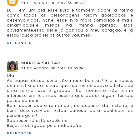
21 DE AGOSTO DE 2017 ÀS 08:22
Eu li em um dia esse livro e também adorei a forma
como todos os personagens foram abordados e
desenvolvidos. Achei esse livro mais complexo e mais
dinâmico,pele menos na minha opinião. Mas
obviamente,essa série já ganhou o meu coração, e já
estou louca pra ler os outros volumes!
RESPONDER
MÁRCIA SALTÃO
21 DE AGOSTO DE 2017 ÀS 09:36
Olá!
As capas dessa série são muito bonitas! E a sinopse,
demonstra uma leitura que realmente cativa o leitor, de
uma forma leve e gradual. No momento não tenho
interesse em ler, mas espero que daqui algum tempo,
possa conferir.
Bom saber que o romance , no decorrer da história, é
bem desenvolvido. Estou curiosa para conhecer os
personagens!
Sua resenha está excelente!
Beijos e obrigada pela indicação.
RESPONDER