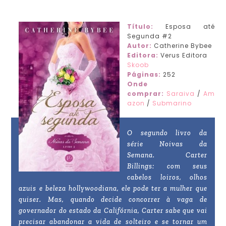
Título:
Esposa até
Segunda #2
Autor:
Catherine Bybee
Editora:
Verus Editora
Skoob
Páginas:
252
Onde
comprar:
Saraiva
/
Am
azon
/
Submarino
O segundo livro da
série Noivas da
Semana. Carter
Billings: com seus
cabelos loiros, olhos
azuis e beleza hollywoodiana, ele pode ter a mulher que
quiser. Mas, quando decide concorrer à vaga de
governador do estado da Califórnia, Carter sabe que vai
precisar abandonar a vida de solteiro e se tornar um