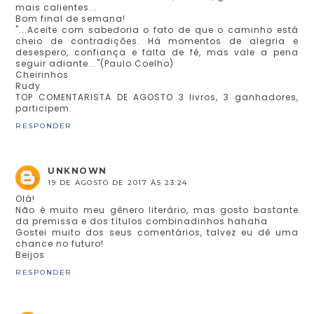
mais calientes...
Bom final de semana!
"...Aceite com sabedoria o fato de que o caminho está
cheio de contradições. Há momentos de alegria e
desespero, confiança e falta de fé, mas vale a pena
seguir adiante..."(Paulo Coelho)
Cheirinhos
Rudy
TOP COMENTARISTA DE AGOSTO 3 livros, 3 ganhadores,
participem.
RESPONDER
UNKNOWN
19 DE AGOSTO DE 2017 ÀS 23:24
Olá!
Não é muito meu gênero literário, mas gosto bastante
da premissa e dos títulos combinadinhos hahaha
Gostei muito dos seus comentários, talvez eu dê uma
chance no futuro!
Beijos
RESPONDER