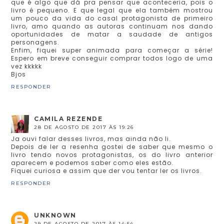
que é algo que dá pra pensar que aconteceria, pois o
livro é pequeno. E que legal que ela também mostrou
um pouco da vida do casal protagonista de primeiro
livro, amo quando as autoras continuam nos dando
oportunidades de matar a saudade de antigos
personagens.
Enfim, fiquei super animada para começar a série!
Espero em breve conseguir comprar todos logo de uma
vez kkkkk
Bjos
RESPONDER
CAMILA REZENDE
28 DE AGOSTO DE 2017 ÀS 19:26
Ja ouvi falar desses livros, mas ainda não li.
Depois de ler a resenha gostei de saber que mesmo o
livro tendo novos protagonistas, os do livro anterior
aparecem e podemos saber como eles estão.
Fiquei curiosa e assim que der vou tentar ler os livros.
RESPONDER
UNKNOWN
29 DE AGOSTO DE 2017 ÀS 14:54