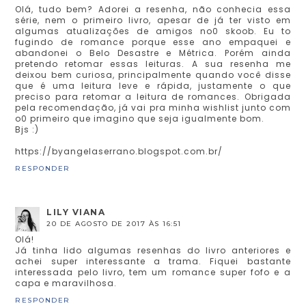
Olá, tudo bem? Adorei a resenha, não conhecia essa
série, nem o primeiro livro, apesar de já ter visto em
algumas atualizações de amigos no0 skoob. Eu to
fugindo de romance porque esse ano empaquei e
abandonei o Belo Desastre e Métrica. Porém ainda
pretendo retomar essas leituras. A sua resenha me
deixou bem curiosa, principalmente quando você disse
que é uma leitura leve e rápida, justamente o que
preciso para retomar a leitura de romances. Obrigada
pela recomendação, já vai pra minha wishlist junto com
o0 primeiro que imagino que seja igualmente bom.
Bjs :)
https://byangelaserrano.blogspot.com.br/
RESPONDER
LILY VIANA
20 DE AGOSTO DE 2017 ÀS 16:51
Olá!
Já tinha lido algumas resenhas do livro anteriores e
achei super interessante a trama. Fiquei bastante
interessada pelo livro, tem um romance super fofo e a
capa e maravilhosa.
RESPONDER