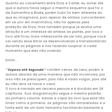
Quanto ao casamento entre Eliza e Carter, eu achei até
que a autora fosse seguir o mesmo esquema que foi o
de Samantha e Blake, porém tudo foi bem diferente do
que eu imaginava, pois apesar de ambos concordarem
em se unir em matrimônio, não foi apenas pela
proteção de Eliza, mas também porque já existia uma
atração e um interesse de ambas as partes, por isso o
livro até ficou mais interessante de ser lido, porque você
vai vendo esse Amor se desenvolvendo e transbordando
durante as páginas e nos fazendo suspirar a cada
momento que eles vão vivendo.
Enfim...
‘’Esposa até Segunda’’
contém cenas de sexo, porém a
autora aborda de uma maneira que não incomoda, por
isso não se preocupem, pois não é nada vulgar, pois até
eu não leria se fosse o caso.
O livro é narrado em terceira pessoa e é dividido em 26
capítulos. Sua diagramação segue o mesmo padrão
do primeiro volume. Adorei a capa do livro que está tão
linda como a primeira; as páginas são amareladas e a
fonte está de um bom tamanho facilitando bastante a