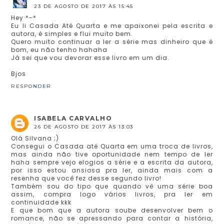
23 DE AGOSTO DE 2017 ÀS 15:45
Hey *-*
Eu li Casada Até Quarta e me apaixonei pela escrita e
autora, é simples e flui muito bem.
Quero muito continuar a ler a série mas dinheiro que é
bom, eu não tenho hahaha
Já sei que vou devorar esse livro em um dia.
Bjos
RESPONDER
ISABELA CARVALHO
26 DE AGOSTO DE 2017 ÀS 13:03
Olá Silvana ;)
Consegui o Casada até Quarta em uma troca de livros,
mas ainda não tive oportunidade nem tempo de ler
haha sempre vejo elogios a série e a escrita da autora,
por isso estou ansiosa pra ler, ainda mais com a
resenha que você fez desse segundo livro!
Também sou do tipo que quando vê uma série boa
assim, compra logo vários livros, pra ler em
continuidade kkk
E que bom que a autora soube desenvolver bem o
romance, não se apressando para contar a história,