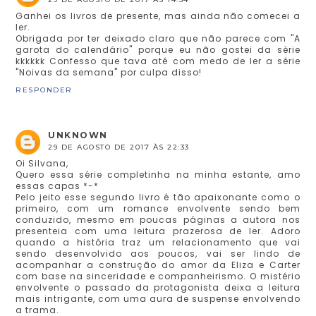
Ganhei os livros de presente, mas ainda não comecei a
ler.
Obrigada por ter deixado claro que não parece com "A
garota do calendário" porque eu não gostei da série
kkkkkk Confesso que tava até com medo de ler a série
"Noivas da semana" por culpa disso!
RESPONDER
UNKNOWN
29 DE AGOSTO DE 2017 ÀS 22:33
Oi Silvana,
Quero essa série completinha na minha estante, amo
essas capas *-*
Pelo jeito esse segundo livro é tão apaixonante como o
primeiro, com um romance envolvente sendo bem
conduzido, mesmo em poucas páginas a autora nos
presenteia com uma leitura prazerosa de ler. Adoro
quando a história traz um relacionamento que vai
sendo desenvolvido aos poucos, vai ser lindo de
acompanhar a construção do amor da Eliza e Carter
com base na sinceridade e companheirismo. O mistério
envolvente o passado da protagonista deixa a leitura
mais intrigante, com uma aura de suspense envolvendo
a trama.