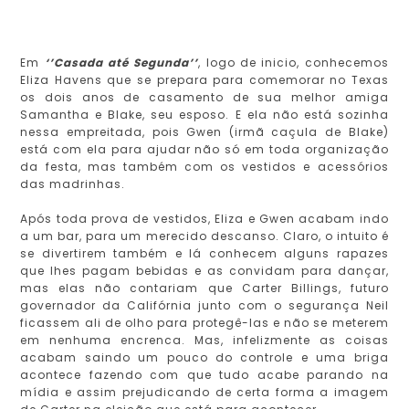
Em
‘’Casada até Segunda’’
, logo de inicio, conhecemos
Eliza Havens que se prepara para comemorar no Texas
os dois anos de casamento de sua melhor amiga
Samantha e Blake, seu esposo. E ela não está sozinha
nessa empreitada, pois Gwen (irmã caçula de Blake)
está com ela para ajudar não só em toda organização
da festa, mas também com os vestidos e acessórios
das madrinhas.
Após toda prova de vestidos, Eliza e Gwen acabam indo
a um bar, para um merecido descanso. Claro, o intuito é
se divertirem também e lá conhecem alguns rapazes
que lhes pagam bebidas e as convidam para dançar,
mas elas não contariam que Carter Billings, futuro
governador da Califórnia junto com o segurança Neil
ficassem ali de olho para protegê-las e não se meterem
em nenhuma encrenca. Mas, infelizmente as coisas
acabam saindo um pouco do controle e uma briga
acontece fazendo com que tudo acabe parando na
mídia e assim prejudicando de certa forma a imagem