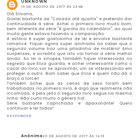
UNKNOWN
19 DE AGOSTO DE 2017 ÀS 23:48
Olá Silvana,
Gostei bastante de "Casada até quarta" e pretendo dar
continuidade à série. Achei o primeiro livro muito bom,
bem diferente da série "A garota do calendário", ao qual
muita gente estava fazendo a comparação.
A estória é super gostosinha de ler e envolve bastante
romance. Fiquei agora super animada ao saber que o
segundo volume traz uma pitadinha de mistério! Amo
suspenses, e acredito que isto vai tornar a série melhor
ainda. Ao ler a sinopse, também fiquei interessada no
segredo que Eliza guarda, e achei interessante como o
casal do livro vai se aproximar, um se interessando em
proteger o outro. Bom saber que Eliza é quem não dá o
braço a torcer!
Também achei que as cenas de sexo foram bem
trabalhadas no primeiro livro, é algo que realmente não
incomoda, e pelo jeito o segundo livro segue na mesma
linha. Não curto muito o gênero hot.
Série bastante caprichada e apaixonante! Quero
continuar e ler todos!
RESPONDER
Anônimo
20 DE AGOSTO DE 2017 ÀS 14:13