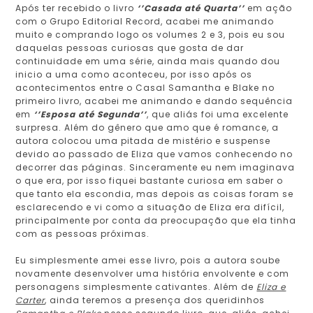
Após ter recebido o livro
‘’Casada até Quarta’’
em ação
com o Grupo Editorial Record, acabei me animando
muito e comprando logo os volumes 2 e 3, pois eu sou
daquelas pessoas curiosas que gosta de dar
continuidade em uma série, ainda mais quando dou
inicio a uma como aconteceu, por isso após os
acontecimentos entre o Casal Samantha e Blake no
primeiro livro, acabei me animando e dando sequência
em
‘’Esposa até Segunda’’
, que aliás foi uma excelente
surpresa. Além do gênero que amo que é romance, a
autora colocou uma pitada de mistério e suspense
devido ao passado de Eliza que vamos conhecendo no
decorrer das páginas. Sinceramente eu nem imaginava
o que era, por isso fiquei bastante curiosa em saber o
que tanto ela escondia, mas depois as coisas foram se
esclarecendo e vi como a situação de Eliza era difícil,
principalmente por conta da preocupação que ela tinha
com as pessoas próximas.
Eu simplesmente amei esse livro, pois a autora soube
novamente desenvolver uma história envolvente e com
personagens simplesmente cativantes. Além de
Eliza e
Carter
, ainda teremos a presença dos queridinhos