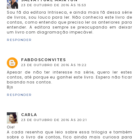
23 DE OUTUBRO DE 2016 ÀS 15:53
Sou fã da editora Intriseca, e ainda mais fã dessa série
de livros, sou louco para ler. Não conhecia este livro de
contas, como entendo que preciso ler os anteriores para
entender. A editora sempre se preocupando em deixar
um livro com diagramação impecável.
RESPONDER
FABDOSCONVITES
23 DE OUTUBRO DE 2016 ÀS 19:22
Apesar de não ter interesse na série, quero ler estes
contos, até porque eu ganhei este livro. Espero não ficar
boiando nos contos.
Bjs
RESPONDER
CARLA
23 DE OUTUBRO DE 2016 ÀS 20:21
Oie!
A cada resenha que leio sobre essa trilogia e também
sobre o livro de contos, fico ainda mais curiosa para