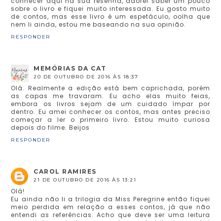
conhecer aqui na sua resenha, adorei saber um pouco
sobre o livro e fiquei muito interessada. Eu gosto muito
de contos, mas esse livro é um espetáculo, oolha que
nem li ainda, estou me baseando na sua opinião.
RESPONDER
MEMÓRIAS DA CAT
20 DE OUTUBRO DE 2016 ÀS 18:37
Olá. Realmente a edição está bem caprichada, porém
as capas me travaram. Eu acho elas muito feias,
embora os livros sejam de um cuidado ímpar por
dentro. Eu amei conhecer os contos, mas antes preciso
começar a ler o primeiro livro. Estou muito curiosa
depois do filme. Beijos
RESPONDER
CAROL RAMIRES
21 DE OUTUBRO DE 2016 ÀS 13:21
Olá!
Eu ainda não li a trilogia da Miss Peregrine então fiquei
meio perdida em relação a esses contos, já que não
entendi as referências. Acho que deve ser uma leitura