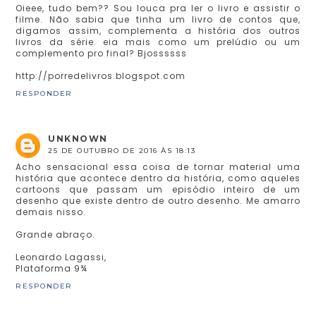
Oieee, tudo bem?? Sou louca pra ler o livro e assistir o
filme. Não sabia que tinha um livro de contos que,
digamos assim, complementa a história dos outros
livros da série. eia mais como um prelúdio ou um
complemento pro final? Bjossssss
http://porredelivros.blogspot.com
RESPONDER
UNKNOWN
25 DE OUTUBRO DE 2016 ÀS 18:13
Acho sensacional essa coisa de tornar material uma
história que acontece dentro da história, como aqueles
cartoons que passam um episódio inteiro de um
desenho que existe dentro de outro desenho. Me amarro
demais nisso.
Grande abraço.
Leonardo Lagassi,
Plataforma 9¾
RESPONDER