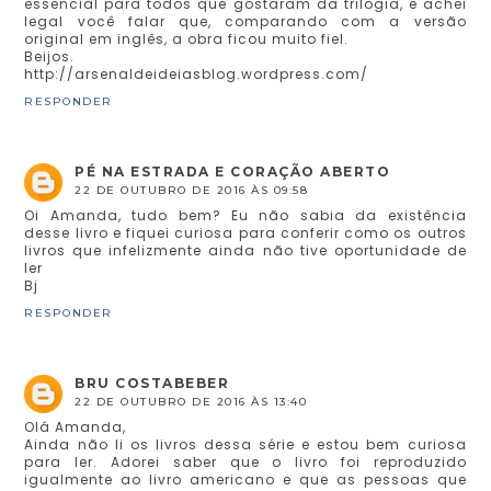
essencial para todos que gostaram da trilogia, e achei
legal você falar que, comparando com a versão
original em inglês, a obra ficou muito fiel.
Beijos.
http://arsenaldeideiasblog.wordpress.com/
RESPONDER
PÉ NA ESTRADA E CORAÇÃO ABERTO
22 DE OUTUBRO DE 2016 ÀS 09:58
Oi Amanda, tudo bem? Eu não sabia da existência
desse livro e fiquei curiosa para conferir como os outros
livros que infelizmente ainda não tive oportunidade de
ler
Bj
RESPONDER
BRU COSTABEBER
22 DE OUTUBRO DE 2016 ÀS 13:40
Olá Amanda,
Ainda não li os livros dessa série e estou bem curiosa
para ler. Adorei saber que o livro foi reproduzido
igualmente ao livro americano e que as pessoas que