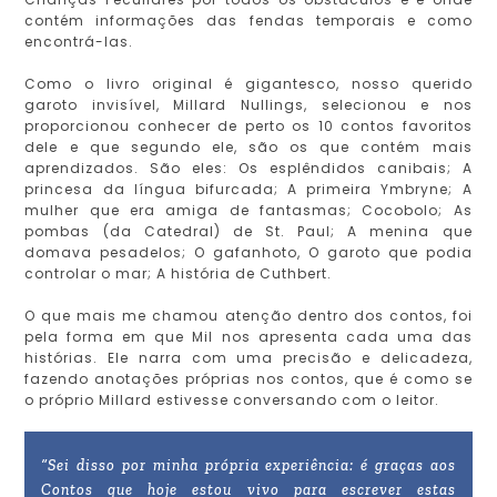
contém informações das fendas temporais e como
encontrá-las.
Como o livro original é gigantesco, nosso querido
garoto invisível, Millard Nullings, selecionou e nos
proporcionou conhecer de perto os 10 contos favoritos
dele e que segundo ele, são os que contém mais
aprendizados. São eles: Os esplêndidos canibais; A
princesa da língua bifurcada; A primeira Ymbryne; A
mulher que era amiga de fantasmas; Cocobolo; As
pombas (da Catedral) de St. Paul; A menina que
domava pesadelos; O gafanhoto, O garoto que podia
controlar o mar; A história de Cuthbert.
O que mais me chamou atenção dentro dos contos, foi
pela forma em que Mil nos apresenta cada uma das
histórias. Ele narra com uma precisão e delicadeza,
fazendo anotações próprias nos contos, que é como se
o próprio Millard estivesse conversando com o leitor.
“Sei disso por minha própria experiência: é graças aos
Contos que hoje estou vivo para escrever estas