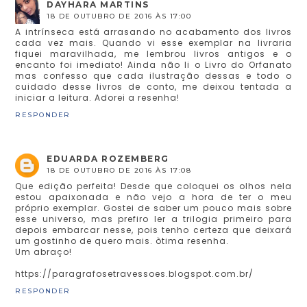
DAYHARA MARTINS
18 DE OUTUBRO DE 2016 ÀS 17:00
A intrínseca está arrasando no acabamento dos livros
cada vez mais. Quando vi esse exemplar na livraria
fiquei maravilhada, me lembrou livros antigos e o
encanto foi imediato! Ainda não li o Livro do Orfanato
mas confesso que cada ilustração dessas e todo o
cuidado desse livros de conto, me deixou tentada a
iniciar a leitura. Adorei a resenha!
RESPONDER
EDUARDA ROZEMBERG
18 DE OUTUBRO DE 2016 ÀS 17:08
Que edição perfeita! Desde que coloquei os olhos nela
estou apaixonada e não vejo a hora de ter o meu
próprio exemplar. Gostei de saber um pouco mais sobre
esse universo, mas prefiro ler a trilogia primeiro para
depois embarcar nesse, pois tenho certeza que deixará
um gostinho de quero mais. òtima resenha.
Um abraço!
https://paragrafosetravessoes.blogspot.com.br/
RESPONDER