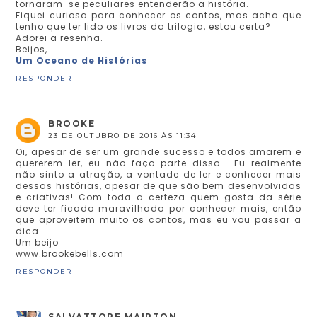
tornaram-se peculiares entenderão a história.
Fiquei curiosa para conhecer os contos, mas acho que
tenho que ter lido os livros da trilogia, estou certa?
Adorei a resenha.
Beijos,
Um Oceano de Histórias
RESPONDER
BROOKE
23 DE OUTUBRO DE 2016 ÀS 11:34
Oi, apesar de ser um grande sucesso e todos amarem e
quererem ler, eu não faço parte disso... Eu realmente
não sinto a atração, a vontade de ler e conhecer mais
dessas histórias, apesar de que são bem desenvolvidas
e criativas! Com toda a certeza quem gosta da série
deve ter ficado maravilhado por conhecer mais, então
que aproveitem muito os contos, mas eu vou passar a
dica.
Um beijo
www.brookebells.com
RESPONDER
SALVATTORE MAIRTON