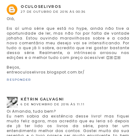
OCULOSELIVROS
27 DE OUTUBRO DE 2016 ÀS 00:36
Olá,
Eis aí uma série que está no hype, ainda não tive a
oportunidade de ler, mas não foi por falta de vontade
jahaha. Estou ouvindo maravilhosas sobre e a cada
novo comentário meu desejo vai se intensificando. Por
tudo o que já li sobre, acredito que irei gostar bastante
dessa série. Realmente, a intrínseca arrasou nas
edições e o melhor tudo com preço acessível 👏🏼👏🏼
Beijos,
entreoculoselivros.blogspot.com.br/
RESPONDER
KÉTRIN GALVAGNI
6 DE NOVEMBRO DE 2016 ÀS 11:11
Oi Amanda, tudo bem?
Eu nem sabia da existência desse livro! mas fiquei
muito feliz agora, mas acredito que eu leria só depois
de já ter lido os livros da série, para ter um
entendimento melhor dos contos. Gostei muito da sua
resenha e o livro parece ser muito envolvente, to bem