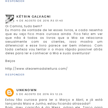
RESPONDER
KÉTRIN GALVAGNI
4 DE AGOSTO DE 2016 ÀS 01:40
Oi Camila, tudo bem?
Eu morro de vontade de ler esses livros, e cada resenha
que eu vejo fico mais curiosa ainda. Fico feliz em ver
que não é todos os livros que a Mia se relaciona
sexualmente com os clientes, isso mostra um
diferencial e esse livro parece ser bem intenso. Com
toda certeza vou tentar ir o mais rápido possível atrás
deles para ler e conhecer a Mia e suas aventuras!
Beijos
http://www.oteoremadaleitura.com/
RESPONDER
UNKNOWN
5 DE AGOSTO DE 2016 ÀS 12:26
Estou tão curiosa para ler o Março e Abril, e já está
lançando Maio e Junho, estou ficando atrasada!!
Bom, meu coração é do Wess, adoro ele. Torço para