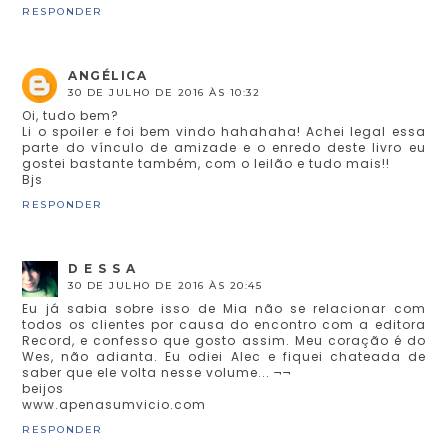
RESPONDER
ANGÉLICA
30 DE JULHO DE 2016 ÀS 10:32
Oi, tudo bem?
Li o spoiler e foi bem vindo hahahaha! Achei legal essa
parte do vínculo de amizade e o enredo deste livro eu
gostei bastante também, com o leilão e tudo mais!!
Bjs
RESPONDER
D E S S A
30 DE JULHO DE 2016 ÀS 20:45
Eu já sabia sobre isso de Mia não se relacionar com
todos os clientes por causa do encontro com a editora
Record, e confesso que gosto assim. Meu coração é do
Wes, não adianta. Eu odiei Alec e fiquei chateada de
saber que ele volta nesse volume... ¬¬
beijos
www.apenasumvicio.com
RESPONDER