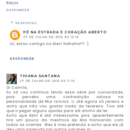
Beijos
RESPONDER
RESPOSTAS
PÉ NA ESTRADA E CORAÇÃO ABERTO
27 DE JULHO DE 2016 ÀS 12:16
Ivi, estou contigo no Alec! Hahaha!!!! :)
RESPONDER
THIANA SANTANA
27 DE JULHO DE 2016 ÀS 11:16
Oi Camila,
Eu só vou continua lendo essa série por curiosidade,
pois percebo uma contradição odiosa na
personalidade de Mia rsrsrsrs. Li até agora só janeiro e
acho que não vou gostar nada de fevereiro. Tive até
que ir pegar alguns spoiles para dá animo de ler.
Acho que Abril é até interessante, pois aparentemente
tira um pouco da mesmice de Mia transando com
todos os clientes. Wes é meu preferido e acho que ele já
deu uma parecida por outros volumes ai.