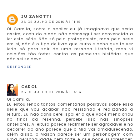
JU ZANOTTI
28 DE JULHO DE 2016 ÀS 11:15
Oi Camila, sobre o spoiler eu já imaginava que seria
assim, contudo ainda não cobnsegui ser convencida a
ler esta série. Não só pela protagonista, mas pela serie
em si, não é o tipo de livro que curto e acho que talvez
leria só para sair de uma ressaca literária, mas vi
opiniões tão fortes contra as primeiras histórias que
não sei se devo
RESPONDER
CAROL
28 DE JULHO DE 2016 ÀS 14:14
Oi Camila,
Eu estou lendo tantos comentários positivos sobre essa
série que vou acabar não resistindo e realizando a
leitura. Eu não considerei spoiler o que você mencionou
no final da resenha, percebi isso nas sinopses
anteriores. A leitura parece realmente ser agradável e no
decorrer do ano parece que a Mia vai amadurecendo,
além disso, o Mason parece ser um personagem com
uma personalidade bem forte e que pode surpreender.