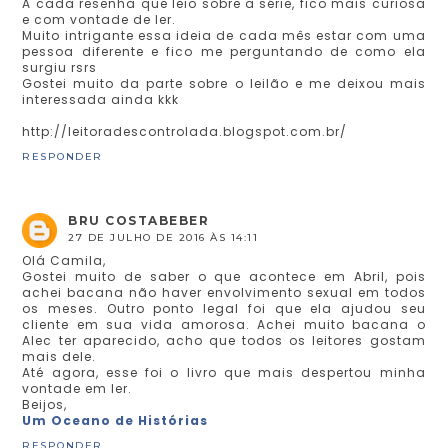
A cada resenha que leio sobre a série, fico mais curiosa
e com vontade de ler.
Muito intrigante essa ideia de cada mês estar com uma
pessoa diferente e fico me perguntando de como ela
surgiu rsrs
Gostei muito da parte sobre o leilão e me deixou mais
interessada ainda kkk
http://leitoradescontrolada.blogspot.com.br/
RESPONDER
BRU COSTABEBER
27 DE JULHO DE 2016 ÀS 14:11
Olá Camila,
Gostei muito de saber o que acontece em Abril, pois
achei bacana não haver envolvimento sexual em todos
os meses. Outro ponto legal foi que ela ajudou seu
cliente em sua vida amorosa. Achei muito bacana o
Alec ter aparecido, acho que todos os leitores gostam
mais dele.
Até agora, esse foi o livro que mais despertou minha
vontade em ler.
Beijos,
Um Oceano de Histórias
RESPONDER