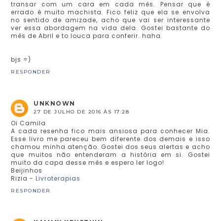
transar com um cara em cada mês. Pensar que é
errado é muito machista. Fico feliz que ela se envolva
no sentido de amizade, acho que vai ser interessante
ver essa abordagem na vida dela. Gostei bastante do
mês de Abril e to louca para conferir. haha.
bjs =)
RESPONDER
UNKNOWN
27 DE JULHO DE 2016 ÀS 17:28
Oi Camila
A cada resenha fico mais ansiosa para conhecer Mia.
Esse livro me pareceu bem diferente dos demais e isso
chamou minha atenção. Gostei dos seus alertas e acho
que muitos não entenderam a história em si. Gostei
muito da capa desse mês e espero ler logo!
Beijinhos
Rizia -
Livroterapias
RESPONDER