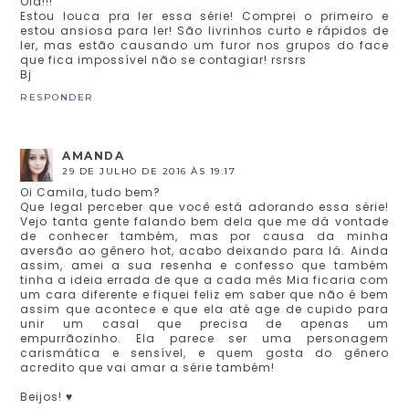
Olá!!!
Estou louca pra ler essa série! Comprei o primeiro e
estou ansiosa para ler! São livrinhos curto e rápidos de
ler, mas estão causando um furor nos grupos do face
que fica impossível não se contagiar! rsrsrs
Bj
RESPONDER
AMANDA
29 DE JULHO DE 2016 ÀS 19:17
Oi Camila, tudo bem?
Que legal perceber que você está adorando essa série!
Vejo tanta gente falando bem dela que me dá vontade
de conhecer também, mas por causa da minha
aversão ao gênero hot, acabo deixando para lá. Ainda
assim, amei a sua resenha e confesso que também
tinha a ideia errada de que a cada mês Mia ficaria com
um cara diferente e fiquei feliz em saber que não é bem
assim que acontece e que ela até age de cupido para
unir um casal que precisa de apenas um
empurrãozinho. Ela parece ser uma personagem
carismática e sensível, e quem gosta do gênero
acredito que vai amar a série também!
Beijos! ♥