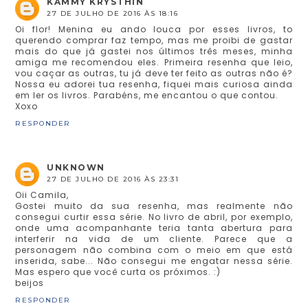
KAMMY KRYSTHIN
27 DE JULHO DE 2016 ÀS 18:16
Oi flor! Menina eu ando louca por esses livros, to
querendo comprar faz tempo, mas me proibi de gastar
mais do que já gastei nos últimos três meses, minha
amiga me recomendou eles. Primeira resenha que leio,
vou caçar as outras, tu já deve ter feito as outras não é?
Nossa eu adorei tua resenha, fiquei mais curiosa ainda
em ler os livros. Parabéns, me encantou o que contou.
Xoxo
RESPONDER
UNKNOWN
27 DE JULHO DE 2016 ÀS 23:31
Oii Camila,
Gostei muito da sua resenha, mas realmente não
consegui curtir essa série. No livro de abril, por exemplo,
onde uma acompanhante teria tanta abertura para
interferir na vida de um cliente. Parece que a
personagem não combina com o meio em que está
inserida, sabe... Não consegui me engatar nessa série.
Mas espero que você curta os próximos. :)
beijos
RESPONDER