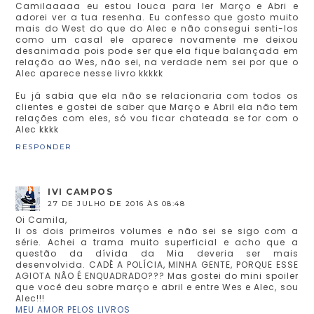
Camilaaaaa eu estou louca para ler Março e Abri e
adorei ver a tua resenha. Eu confesso que gosto muito
mais do West do que do Alec e não consegui senti-los
como um casal ele aparece novamente me deixou
desanimada pois pode ser que ela fique balançada em
relação ao Wes, não sei, na verdade nem sei por que o
Alec aparece nesse livro kkkkk
Eu já sabia que ela não se relacionaria com todos os
clientes e gostei de saber que Março e Abril ela não tem
relações com eles, só vou ficar chateada se for com o
Alec kkkk
RESPONDER
IVI CAMPOS
27 DE JULHO DE 2016 ÀS 08:48
Oi Camila,
li os dois primeiros volumes e não sei se sigo com a
série. Achei a trama muito superficial e acho que a
questão da dívida da Mia deveria ser mais
desenvolvida. CADÊ A POLÍCIA, MINHA GENTE, PORQUE ESSE
AGIOTA NÃO É ENQUADRADO??? Mas gostei do mini spoiler
que você deu sobre março e abril e entre Wes e Alec, sou
Alec!!!
MEU AMOR PELOS LIVROS