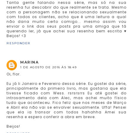
Tanta gente falando nessa série, mas só na sua
resenha fui descobrir do que realmente se trata. Mesmo
com a personagem não se relacionando sexualmente
com todos os clientes, acho que é uma leitura a qual
não daria muito certo comigo... mesmo assim vou
enviar o link dos seus posts pra uma amiga que tá
querendo ler, já que achei sua resenha bem escrita ♥
Beijos! <3
RESPONDER
MARINA
1 DE AGOSTO DE 2016 ÀS 18:49
Oi, flor.
Eu já li Janeiro e Fevereiro dessa série. Eu gostei da série,
principalmente do primeiro livro, mas gostaria que ela
tivesse ficado com Wess. rsrsrsrrs Eu até gostei do
introsamento dela com Alec, mas achei muito físico
tudo que aconteceu. Fico feliz que nos meses de Março
e Abril ela não vai se envolver sexualmente. Uffa! Pensei
que ela ia transar com todos hahahha Amei sua
resenha e espero conferir a obra em breve.
Beijos!