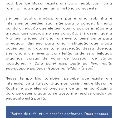
bad boy de Mason existe um cara legal, com uma
família linda e que tem uma história comovente.
Ele tem quatro irmãos, um pai e uma sobrinha e
infelizmente perdeu sua mãe para o câncer. É muito
bonito a relação que ele tem com o pai, os irmãos e a
tristeza que guarda no seu coração. E é assim que a
Mia tem a ideia de criar um evento beneficente para
arrecadar dinheiro para uma instituição que ajuda
pacientes no tratamento e prevenção dessa doença.
Eles criam um evento com leilão onde será leiloado
algumas coisas de valor de baseball de vários
jogadores.
- Olha achei essa parte do livro muito
engraçada e dei boas risadas no leilão.
- (risos)
Nesse tempo Mia também percebe que existe um
interesse, uma faísca digamos assim entre Mason e
Rachel e que eles só precisam de um empurrãozinho
para perceber o quanto se gostam e resolve ajudá-los
enquanto está por lá.
''Acima de tudo, vi um casal se apaixonar. Duas pessoas