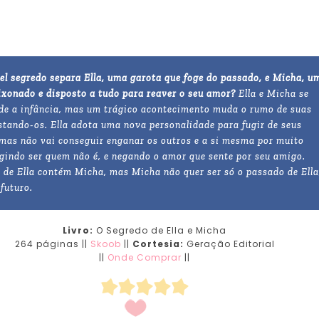
el segredo separa Ella, uma garota que foge do passado, e Micha, u
ixonado e disposto a tudo para reaver o seu amor?
Ella e Micha se
e a infância, mas um trágico acontecimento muda o rumo de suas
stando-os. Ella adota uma nova personalidade para fugir de seus
 mas não vai conseguir enganar os outros e a si mesma por muito
ngindo ser quem não é, e negando o amor que sente por seu amigo.
 de Ella contém Micha, mas Micha não quer ser só o passado de Ella
 futuro.
Livro:
O Segredo de Ella e Micha
264 páginas ||
Skoob
||
Cortesia:
Geração Editorial
||
Onde Comprar
||