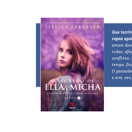
Que terrív
rapaz apa
amam desd
vidas, afa
conflitos,
tempo, fi
O passado
e sim, seu