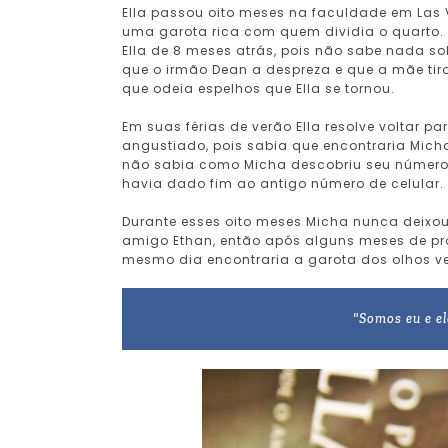
Ella passou oito meses na faculdade em Las
uma garota rica com quem dividia o quarto.
Ella de 8 meses atrás, pois não sabe nada so
que o irmão Dean a despreza e que a mãe tir
que odeia espelhos que Ella se tornou.
Em suas férias de verão Ella resolve voltar 
angustiado, pois sabia que encontraria Micha
não sabia como Micha descobriu seu número.
havia dado fim ao antigo número de celular.
Durante esses oito meses Micha nunca deixo
amigo Ethan, então após alguns meses de pro
mesmo dia encontraria a garota dos olhos ver
"Somos eu e el