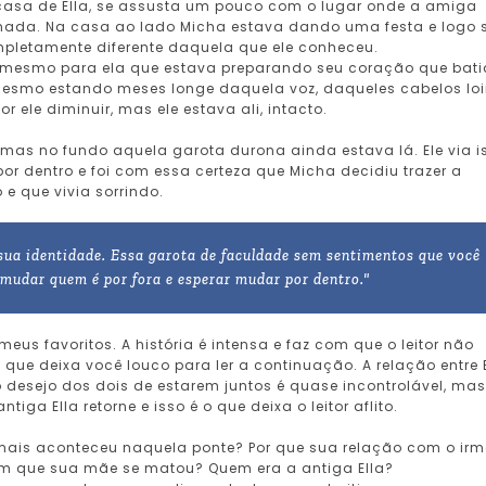
 casa de Ella, se assusta um pouco com o lugar onde a amiga
 nada. Na casa ao lado Micha estava dando uma festa e logo 
mpletamente diferente daquela que ele conheceu.
té mesmo para ela que estava preparando seu coração que bati
esmo estando meses longe daquela voz, daqueles cabelos loi
r ele diminuir, mas ele estava ali, intacto.
 mas no fundo aquela garota durona ainda estava lá. Ele via i
or dentro e foi com essa certeza que Micha decidiu trazer a
 e que vivia sorrindo.
 sua identidade. Essa garota de faculdade sem sentimentos que você
 mudar quem é por fora e esperar mudar por dentro."
meus favoritos. A história é intensa e faz com que o leitor não
que deixa você louco para ler a continuação. A relação entre 
 desejo dos dois de estarem juntos é quase incontrolável, mas
tiga Ella retorne e isso é o que deixa o leitor aflito.
 mais aconteceu naquela ponte? Por que sua relação com o ir
m que sua mãe se matou? Quem era a antiga Ella?