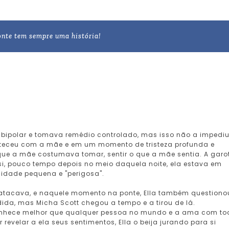
nte tem sempre uma história!
o bipolar e tomava remédio controlado, mas isso não a impedi
onteceu com a mãe e em um momento de tristeza profunda e
 que a mãe costumava tomar, sentir o que a mãe sentia. A garo
si, pouco tempo depois no meio daquela noite, ela estava em
idade pequena e "perigosa".
atacava, e naquele momento na ponte, Ella também questiono
ida, mas Micha Scott chegou a tempo e a tirou de lá.
 conhece melhor que qualquer pessoa no mundo e a ama com t
revelar a ela seus sentimentos, Ella o beija jurando para si