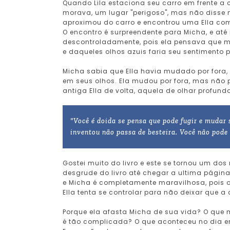
Quando Lila estaciona seu carro em frente a
morava, um lugar "perigoso", mas não disse
aproximou do carro e encontrou uma Ella co
O encontro é surpreendente para Micha, e a
descontroladamente, pois ela pensava que m
e daqueles olhos azuis faria seu sentimento po
Micha sabia que Ella havia mudado por fora,
em seus olhos. Ela mudou por fora, mas não p
antiga Ella de volta, aquela de olhar profundo
"Você é doida se pensa que pode fugir e mudar
inventou não passa de besteira. Você não pode
Gostei muito do livro e este se tornou um dos 
desgrude do livro até chegar a ultima página 
e Micha é completamente maravilhosa, pois o
Ella tenta se controlar para não deixar que a an
Porque ela afasta Micha de sua vida? O que
é tão complicada? O que aconteceu no dia e