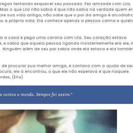
 Vegas tentando esquecer seu passado. Fez amizade com Lila,
 Mas o que Lila não sabia é que não sabia na verdade quem e
bre sua vida antiga, não sabe que o pai da amiga é alcoólatra
ou a própria vida. Ela conhece apenas a pessoa calma e quiet
para a casa e pega uma carona com Lila. Seu coração estava
, e sabia que aquela pessoa ligando insistentemente era ele,
 Ninguém além de seu pai sabia onde ela estava e ela tamb
u de procurar sua melhor amiga, e contava com a ajuda de se
cura, ele a encontrou, o que ele não esperava é que naquele
des, (Ella).
a contra o mundo. Sempre foi assim."