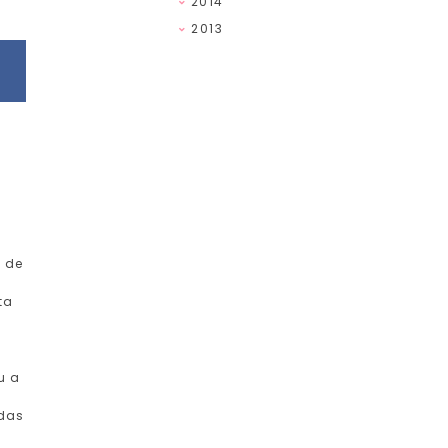
2014
2013
u de
ta
u a
odas