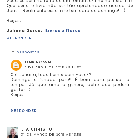
você, eu sentiria falta de um romancezinho no meio. rsrs
Que pena o livro não ser tão aprofundado acerca de
Jane... Realmente esse livro tem cara de domingo! =)
Beijos,
Juliana Garcez |
Livros e Flores
RESPONDER
RESPOSTAS
UNKNOWN
1 DE ABRIL DE 2015 ÀS 14:30
Olá Juliana, tudo bem e com você??
Domingo e feriado puro!! É bom para passar o
tempo. Já que ama o gênero, acho que poderá
gostar :D
Beijos!
RESPONDER
LIA CHRISTO
31 DE MARÇO DE 2015 ÀS 13:55