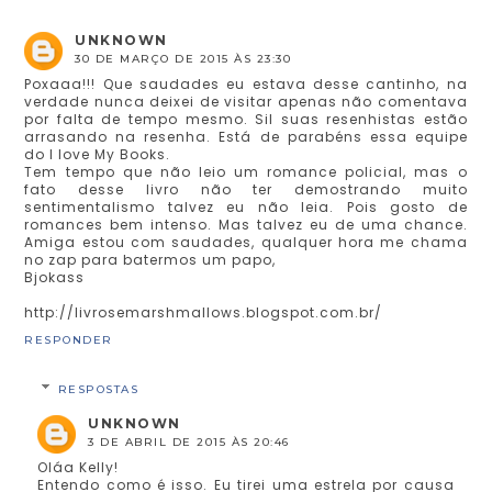
UNKNOWN
30 DE MARÇO DE 2015 ÀS 23:30
Poxaaa!!! Que saudades eu estava desse cantinho, na
verdade nunca deixei de visitar apenas não comentava
por falta de tempo mesmo. Sil suas resenhistas estão
arrasando na resenha. Está de parabéns essa equipe
do I love My Books.
Tem tempo que não leio um romance policial, mas o
fato desse livro não ter demostrando muito
sentimentalismo talvez eu não leia. Pois gosto de
romances bem intenso. Mas talvez eu de uma chance.
Amiga estou com saudades, qualquer hora me chama
no zap para batermos um papo,
Bjokass
http://livrosemarshmallows.blogspot.com.br/
RESPONDER
RESPOSTAS
UNKNOWN
3 DE ABRIL DE 2015 ÀS 20:46
Oláa Kelly!
Entendo como é isso. Eu tirei uma estrela por causa