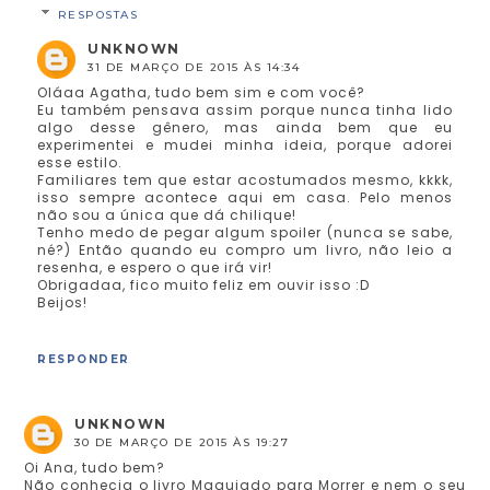
RESPOSTAS
UNKNOWN
31 DE MARÇO DE 2015 ÀS 14:34
Oláaa Agatha, tudo bem sim e com você?
Eu também pensava assim porque nunca tinha lido
algo desse gênero, mas ainda bem que eu
experimentei e mudei minha ideia, porque adorei
esse estilo.
Familiares tem que estar acostumados mesmo, kkkk,
isso sempre acontece aqui em casa. Pelo menos
não sou a única que dá chilique!
Tenho medo de pegar algum spoiler (nunca se sabe,
né?) Então quando eu compro um livro, não leio a
resenha, e espero o que irá vir!
Obrigadaa, fico muito feliz em ouvir isso :D
Beijos!
RESPONDER
UNKNOWN
30 DE MARÇO DE 2015 ÀS 19:27
Oi Ana, tudo bem?
Não conhecia o livro Maquiado para Morrer e nem o seu