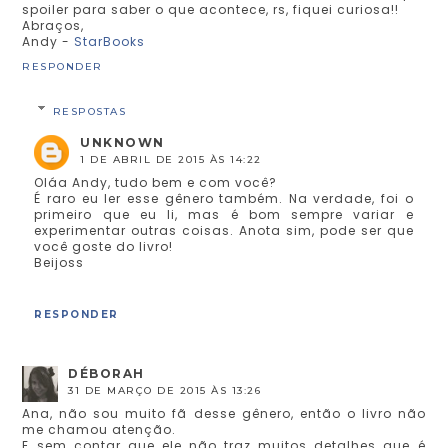
spoiler para saber o que acontece, rs, fiquei curiosa!!
Abraços,
Andy -
StarBooks
RESPONDER
RESPOSTAS
UNKNOWN
1 DE ABRIL DE 2015 ÀS 14:22
Oláa Andy, tudo bem e com você?
É raro eu ler esse gênero também. Na verdade, foi o
primeiro que eu li, mas é bom sempre variar e
experimentar outras coisas. Anota sim, pode ser que
você goste do livro!
Beijoss
RESPONDER
DÉBORAH
31 DE MARÇO DE 2015 ÀS 13:26
Ana, não sou muito fã desse gênero, então o livro não
me chamou atenção.
E sem contar que ele não traz muitos detalhes que é