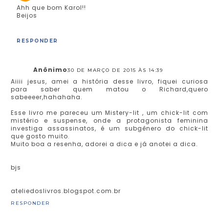
Ahh que bom Karol!!
Beijos
RESPONDER
Anônimo
30 DE MARÇO DE 2015 ÀS 14:39
Aiiii jesus, amei a história desse livro, fiquei curiosa
para saber quem matou o Richard,quero
sabeeeer,hahahaha.
Esse livro me pareceu um Mistery-lit , um chick-lit com
mistério e suspense, onde a protagonista feminina
investiga assassinatos, é um subgênero do chick-lit
que gosto muito.
Muito boa a resenha, adorei a dica e já anotei a dica.
bjs
ateliedoslivros.blogspot.com.br
RESPONDER