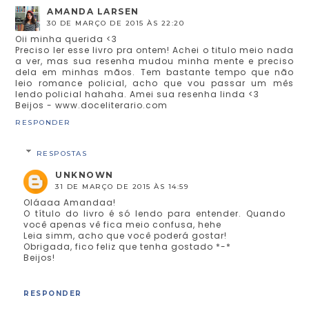
AMANDA LARSEN
30 DE MARÇO DE 2015 ÀS 22:20
Oii minha querida <3
Preciso ler esse livro pra ontem! Achei o titulo meio nada
a ver, mas sua resenha mudou minha mente e preciso
dela em minhas mãos. Tem bastante tempo que não
leio romance policial, acho que vou passar um mês
lendo policial hahaha. Amei sua resenha linda <3
Beijos - www.doceliterario.com
RESPONDER
RESPOSTAS
UNKNOWN
31 DE MARÇO DE 2015 ÀS 14:59
Oláaaa Amandaa!
O título do livro é só lendo para entender. Quando
você apenas vê fica meio confusa, hehe
Leia simm, acho que você poderá gostar!
Obrigada, fico feliz que tenha gostado *-*
Beijos!
RESPONDER