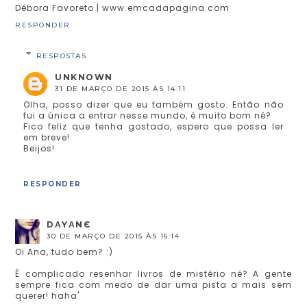
Débora Favoreto | www.emcadapagina.com
RESPONDER
RESPOSTAS
UNKNOWN
31 DE MARÇO DE 2015 ÀS 14:11
Olha, posso dizer que eu também gosto. Então não
fui a única a entrar nesse mundo, é muito bom né?
Fico feliz que tenha gostado, espero que possa ler
em breve!
Beijos!
RESPONDER
DΑYΑNЄ
30 DE MARÇO DE 2015 ÀS 16:14
Oi Ana, tudo bem? :)
É complicado resenhar livros de mistério né? A gente
sempre fica com medo de dar uma pista a mais sem
querer! haha'