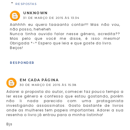
RESPOSTAS
UNKNOWN
31 DE MARÇO DE 2015 ÀS 13:34
Aahhhh eu quero taaaanto contar!!! Mas não vou,
não posso, heheheh
Nunca tinha ouvido falar nesse gênero, acredita??
Mas pelo que você me disse, é isso mesmo!
Obrigada *-* Espero que leia e que goste do livro.
Beijos!
RESPONDER
EM CADA PÁGINA
30 DE MARÇO DE 2015 ÀS 15:38
Adorei a proposta do autor, comecei faz pouco tempo a
ler esse gênero e confesso que estou gostando, porém
não li nada parecido com uma protagonista
investigando assassinatos. Gosto bastante de livros
onde as mulheres tem papeis importantes. Adorei a sua
resenha o livro já entrou para a minha listinha!
Bjs