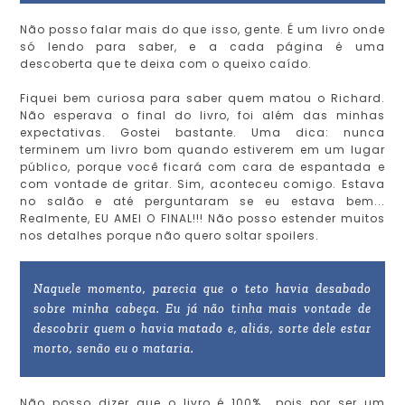
Não posso falar mais do que isso, gente. É um livro onde
só lendo para saber, e a cada página é uma
descoberta que te deixa com o queixo caído.
Fiquei bem curiosa para saber quem matou o Richard.
Não esperava o final do livro, foi além das minhas
expectativas. Gostei bastante. Uma dica: nunca
terminem um livro bom quando estiverem em um lugar
público, porque você ficará com cara de espantada e
com vontade de gritar. Sim, aconteceu comigo. Estava
no salão e até perguntaram se eu estava bem...
Realmente, EU AMEI O FINAL!!! Não posso estender muitos
nos detalhes porque não quero soltar spoilers.
Naquele momento, parecia que o teto havia desabado
sobre minha cabeça. Eu já não tinha mais vontade de
descobrir quem o havia matado e, aliás, sorte dele estar
morto, senão eu o mataria.
Não posso dizer que o livro é 100% pois por ser um