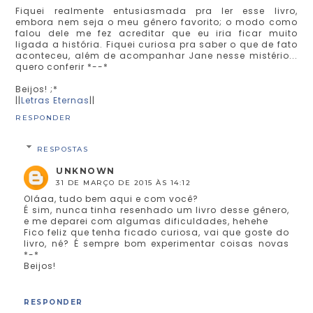
Fiquei realmente entusiasmada pra ler esse livro,
embora nem seja o meu gênero favorito; o modo como
falou dele me fez acreditar que eu iria ficar muito
ligada a história. Fiquei curiosa pra saber o que de fato
aconteceu, além de acompanhar Jane nesse mistério...
quero conferir *--*
Beijos! ;*
||
Letras Eternas
||
RESPONDER
RESPOSTAS
UNKNOWN
31 DE MARÇO DE 2015 ÀS 14:12
Oláaa, tudo bem aqui e com você?
É sim, nunca tinha resenhado um livro desse gênero,
e me deparei com algumas dificuldades, hehehe
Fico feliz que tenha ficado curiosa, vai que goste do
livro, né? É sempre bom experimentar coisas novas
*-*
Beijos!
RESPONDER