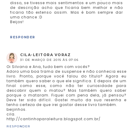
disso, se tivesse mais sentimentos e um pouco mais
de descrição acho que ficaria bem melhor e não
ficaria tão extenso assim. Mas é bom sempre dar
uma chance :D
Beijos!
RESPONDER
CILA-LEITORA VORAZ
31 DE MARÇO DE 2015 ÀS 07:06
Oi Silvana e Ana, tudo bem com vocês?
Adoro uma boa trama de suspense e não conhecia esse
livro. Pronto, porque você falou do título? Agora eu
também quero saber o que ele significa. E depois de um
final como esse, como não ter curiosidade para
descobrir quem o matou? Mas também quero saber
porque o mataram. Fiquei com pena dela, já pensou?
Deve ter sido difícil. Gostei muito da sua resenha e
tenho certeza de que irei gostar desse livro também.
beijinhos.
cila.
http://cantinhoparaleitura.blogspot.com.br/
RESPONDER