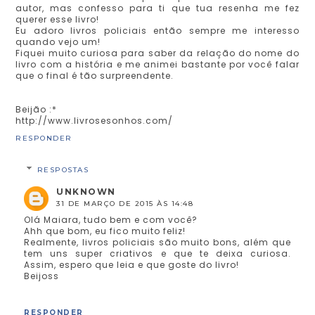
autor, mas confesso para ti que tua resenha me fez
querer esse livro!
Eu adoro livros policiais então sempre me interesso
quando vejo um!
Fiquei muito curiosa para saber da relação do nome do
livro com a história e me animei bastante por você falar
que o final é tão surpreendente.
Beijão :*
http://www.livrosesonhos.com/
RESPONDER
RESPOSTAS
UNKNOWN
31 DE MARÇO DE 2015 ÀS 14:48
Olá Maiara, tudo bem e com você?
Ahh que bom, eu fico muito feliz!
Realmente, livros policiais são muito bons, além que
tem uns super criativos e que te deixa curiosa.
Assim, espero que leia e que goste do livro!
Beijoss
RESPONDER