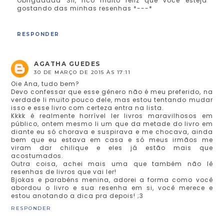
Obrigadaaa Sil, fico muito feliz que você esteja
gostando das minhas resenhas *---*
RESPONDER
AGATHA GUEDES
30 DE MARÇO DE 2015 ÀS 17:11
Oie Ana, tudo bem?
Devo confessar que esse gênero não é meu preferido, na
verdade li muito pouco dele, mas estou tentando mudar
isso e esse livro com certeza entra na lista.
Kkkk é realmente horrível ler livros maravilhosos em
público, ontem mesmo li um que da metade do livro em
diante eu só chorava e suspirava e me chocava, ainda
bem que eu estava em casa e só meus irmãos me
viram dar chilique e eles já estão mais que
acostumados.
Outra coisa, achei mais uma que também não lê
resenhas de livros que vai ler!
Bjokas e parabéns menina, adorei a forma como você
abordou o livro e sua resenha em si, você merece e
estou anotando a dica pra depois! ;3
RESPONDER