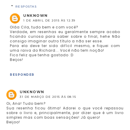
RESPOSTAS
UNKNOWN
1 DE ABRIL DE 2015 ÀS 12:39
Oláa Cila, tudo bem e com você?
Verdade, em resenhas eu geralmente sempre acabo
ficando curiosa para saber sobre o final, hehe Não
consigo imaginar outro título a não ser esse.
Para ela deve ter sido difícil mesmo, e fiquei com
uma raiva do Richard... Você não tem noção!
Fico feliz que tenha gostado :D
Beijos!
RESPONDER
UNKNOWN
31 DE MARÇO DE 2015 ÀS 08:15
Oi, Ana! Tudo bem?
Sua resenha ficou ótima! Adorei o que você repassou
sobre o livro e, principalmente, por dizer que é um livro
simples mas com boas sensações! Já quero!
Beijoo!