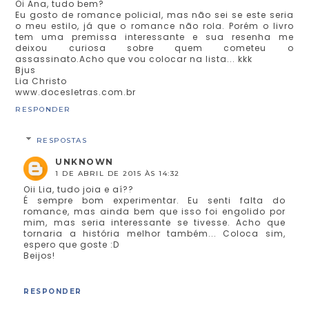
Oi Ana, tudo bem?
Eu gosto de romance policial, mas não sei se este seria
o meu estilo, já que o romance não rola. Porém o livro
tem uma premissa interessante e sua resenha me
deixou curiosa sobre quem cometeu o
assassinato.Acho que vou colocar na lista... kkk
Bjus
Lia Christo
www.docesletras.com.br
RESPONDER
RESPOSTAS
UNKNOWN
1 DE ABRIL DE 2015 ÀS 14:32
Oii Lia, tudo joia e aí??
É sempre bom experimentar. Eu senti falta do
romance, mas ainda bem que isso foi engolido por
mim, mas seria interessante se tivesse. Acho que
tornaria a história melhor também... Coloca sim,
espero que goste :D
Beijos!
RESPONDER