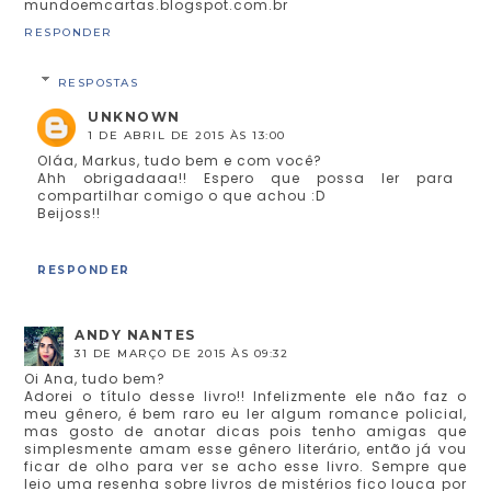
mundoemcartas.blogspot.com.br
RESPONDER
RESPOSTAS
UNKNOWN
1 DE ABRIL DE 2015 ÀS 13:00
Oláa, Markus, tudo bem e com você?
Ahh obrigadaaa!! Espero que possa ler para
compartilhar comigo o que achou :D
Beijoss!!
RESPONDER
ANDY NANTES
31 DE MARÇO DE 2015 ÀS 09:32
Oi Ana, tudo bem?
Adorei o título desse livro!! Infelizmente ele não faz o
meu gênero, é bem raro eu ler algum romance policial,
mas gosto de anotar dicas pois tenho amigas que
simplesmente amam esse gênero literário, então já vou
ficar de olho para ver se acho esse livro. Sempre que
leio uma resenha sobre livros de mistérios fico louca por