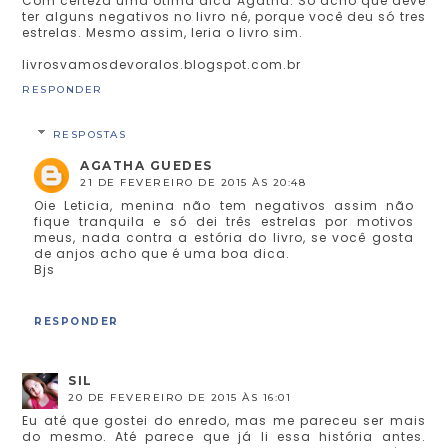
Com certeza uma ótima dica Agatha. Só acho que deve
ter alguns negativos no livro né, porque você deu só tres
estrelas. Mesmo assim, leria o livro sim.
livrosvamosdevoralos.blogspot.com.br
RESPONDER
RESPOSTAS
AGATHA GUEDES
21 DE FEVEREIRO DE 2015 ÀS 20:48
Oie Leticia, menina não tem negativos assim não
fique tranquila e só dei três estrelas por motivos
meus, nada contra a estória do livro, se você gosta
de anjos acho que é uma boa dica.
Bjs
RESPONDER
SIL
20 DE FEVEREIRO DE 2015 ÀS 16:01
Eu até que gostei do enredo, mas me pareceu ser mais
do mesmo. Até parece que já li essa história antes.