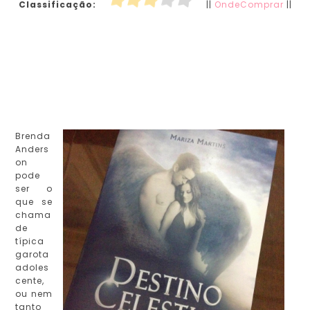
Classificação:
||
OndeComprar
||
Brenda
Anders
on
pode
ser o
que se
chama
de
típica
garota
adoles
cente,
ou nem
tanto