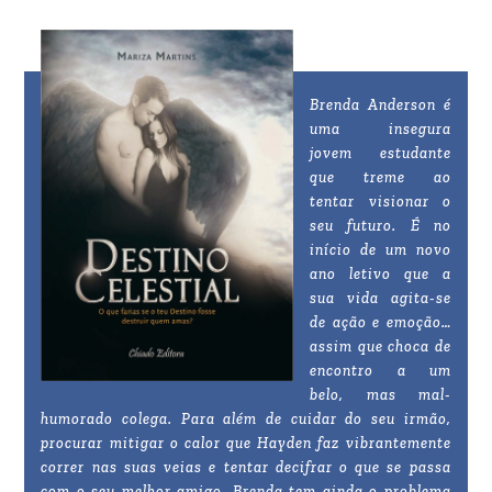
Brenda Anderson é
uma insegura
jovem estudante
que treme ao
tentar visionar o
seu futuro. É no
início de um novo
ano letivo que a
sua vida agita-se
de ação e emoção…
assim que choca de
encontro a um
belo, mas mal-
humorado colega. Para além de cuidar do seu irmão,
procurar mitigar o calor que Hayden faz vibrantemente
correr nas suas veias e tentar decifrar o que se passa
com o seu melhor amigo, Brenda tem ainda o problema