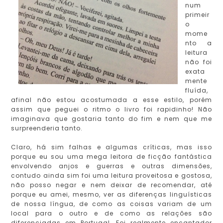
num
primeir
o
mome
nto a
leitura
não foi
exata
mente
fluída,
afinal não estou acostumada a esse estilo, porém
assim que peguei o ritmo o livro foi rapidinho! Não
imaginava que gostaria tanto do fim e nem que me
surpreenderia tanto.
Claro, há sim falhas e algumas críticas, mas isso
porque eu sou uma mega leitora de ficção fantástica
envolvendo anjos e guerras e outras dimensões,
contudo ainda sim foi uma leitura proveitosa e gostosa,
não posso negar e nem deixar de recomendar, até
porque eu amei, mesmo, ver as diferenças linguísticas
de nossa língua, de como as coisas variam de um
local para o outro e de como as relações são
diferenciadas em Portugal. Foi realmente encantador