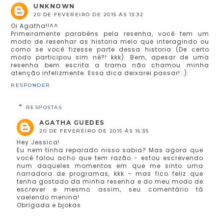
UNKNOWN
20 DE FEVEREIRO DE 2015 ÀS 13:32
Oi Agatha!!^^
Primeiramente parabéns pela resenha, você tem um
modo de resenhar as historia meio que interagindo ou
como se você fizesse parte dessa historia (De certo
modo participou sim né?! kkk). Bem, apesar de uma
resenha bem escrita a trama não chamou minha
atenção infelizmente. Essa dica deixarei passar! :)
RESPONDER
RESPOSTAS
AGATHA GUEDES
20 DE FEVEREIRO DE 2015 ÀS 16:35
Hey Jessica!
Eu nem tinha reparado nisso sabia? Mas agora que
você falou acho que tem razão - estou escrevendo
num daqueles momentos em que me sinto uma
narradora de programas, kkk - mas fico feliz que
tenha gostado da minha resenha e do meu modo de
escrever e mesmo assim, seu comentário tá
vaelendo menina!
Obrigada e bjokas