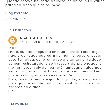
Quando estava na onda de livros de anjos, eu li vários
parecido, acho que enjoei hehe.
Blog Prefácio
RESPONDER
RESPOSTAS
AGATHA GUEDES
24 DE FEVEREIRO DE 2015 ÀS 15:29
Oie Sil.
Então, eu não cheguei a ler muitos livros sobre anjos
não, e de todos que eu li nenhum chegou a pegar
essa temática, achei uma ideia e tanto na verdade,
se bem estruturada e se tivesse sido prolongada e
melhor desenvolvida eu até arriscaria algumas
semelhanças com A bússola de ouro, sendo bem
ousada claro, mas isso eu sou então...
Bom, mesmo tendo enjoado agradeço por passar
por aqui e se um dia bater uma vontade de voltar ao
gênero fica a dica!!
Bjs
RESPONDER