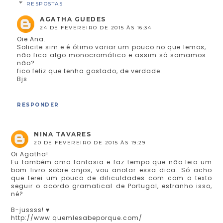
RESPOSTAS
AGATHA GUEDES
24 DE FEVEREIRO DE 2015 ÀS 16:34
Oie Ana.
Solicite sim e é ótimo variar um pouco no que lemos,
não fica algo monocromático e assim só somamos
não?
fico feliz que tenha gostado, de verdade.
Bjs
RESPONDER
NINA TAVARES
20 DE FEVEREIRO DE 2015 ÀS 19:29
Oi Agatha!
Eu também amo fantasia e faz tempo que não leio um
bom livro sobre anjos, vou anotar essa dica. Só acho
que terei um pouco de dificuldades com com o texto
seguir o acordo gramatical de Portugal, estranho isso,
né?
B-jussss! ♥
http://www.quemlesabeporque.com/