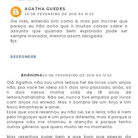
AGATHA GUEDES
20 DE FEVEREIRO DE 2015 ÀS 16:29
Oie Inês, entendo sim como é, mas por incrível que
pareça eu não acho que li muitas coisas sobre o
assunto que quando bem explorado pode ser
sempre inovador, mesmo assim obrigada.
Bjs
RESPONDER
Anônimo
20 DE FEVEREIRO DE 2015 ÀS 12:52
Olá Agatha, não sou uma leitora fiel de livros com anjos
não, pra você ter ideia só li dois ano passado, aliás, só
li dois nessa minha vida de 18 anos de
leitora,hahahaha. Não sei, nunca tive empatia por livros
com anjos no enredo. Mas li Sombra de um Anjo e Um
Novo Amanhecer e amei.
Esse que você resenhou eu não sei se o leria, não é nem
pelo linguajar que é um pouco diferente, mas é porque a
sinopse não me chamou a atenção e porque tenho
outros gêneros que quero muito ler no momento.
Mas resenhou super bem e que bom que apesar da