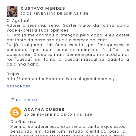
GUSTAVO MENDES
20 DE FEVEREIRO DE 2015 ÀS 11:58
Oi Agatha!
Adorei a resenha, sério. Gostei muito da forma como
você expressa suas opiniões.
O livro já me chamou a atenção pela capa, e eu gostei
bastante da premissa que ele oferece ao leitor.
Eu já li algumas histórias escritas por Portugueses, e
concordo que num primeiro momento é difícil se
acostumar. O que eu mais demorei para me acostumar
foi "cueca" ser tanto a cueca masculina quanto a
calcinha haha.
Beijos
http://ummundochamadolivros.blogspot.com.br/
RESPONDER
RESPOSTAS
AGATHA GUEDES
20 DE FEVEREIRO DE 2015 ÀS 15:59
Oie Gustavo.
Menino, eu adorei essa experiência, tanto é que estou
pensando em fazer um estudo científico para a