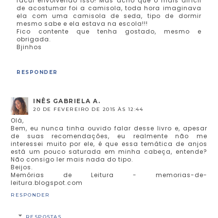
facul envolvendo isso! Mas acho que o mais difícil
de acostumar foi a camisola, toda hora imaginava
ela com uma camisola de seda, tipo de dormir
mesmo sabe e ela estava na escola!!!
Fico contente que tenha gostado, mesmo e
obrigada.
Bjinhos
RESPONDER
INÊS GABRIELA A.
20 DE FEVEREIRO DE 2015 ÀS 12:44
Olá,
Bem, eu nunca tinha ouvido falar desse livro e, apesar
de suas recomendações, eu realmente não me
interessei muito por ele, é que essa temática de anjos
está um pouco saturada em minha cabeça, entende?
Não consigo ler mais nada do tipo.
Beijos.
Memórias de Leitura - memorias-de-
leitura.blogspot.com
RESPONDER
RESPOSTAS