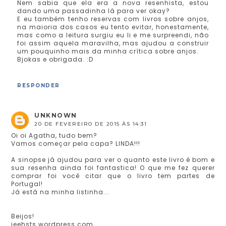
Nem sabia que ela era a nova resenhista, estou
dando uma passadinha lá para ver okay?
E eu também tenho reservas com livros sobre anjos,
na maioria dos casos eu tento evitar, honestamente,
mas como a leitura surgiu eu li e me surpreendi, não
foi assim aquela maravilha, mas ajudou a construir
um pouquinho mais da minha crítica sobre anjos.
Bjokas e obrigada. :D
RESPONDER
UNKNOWN
20 DE FEVEREIRO DE 2015 ÀS 14:31
Oi oi Agatha, tudo bem?
Vamos começar pela capa? LINDA!!!
A sinopse já ajudou para ver o quanto este livro é bom e
sua resenha ainda foi fantastica! O que me fez querer
comprar foi você citar que o livro tem partes de
Portugal!
Já está na minha listinha...
Beijos!
jeehsts.wordpress.com