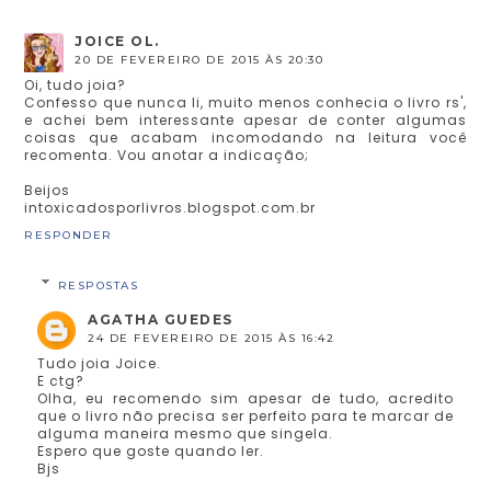
JOICE OL.
20 DE FEVEREIRO DE 2015 ÀS 20:30
Oi, tudo joia?
Confesso que nunca li, muito menos conhecia o livro rs',
e achei bem interessante apesar de conter algumas
coisas que acabam incomodando na leitura você
recomenta. Vou anotar a indicação;
Beijos
intoxicadosporlivros.blogspot.com.br
RESPONDER
RESPOSTAS
AGATHA GUEDES
24 DE FEVEREIRO DE 2015 ÀS 16:42
Tudo joia Joice.
E ctg?
Olha, eu recomendo sim apesar de tudo, acredito
que o livro não precisa ser perfeito para te marcar de
alguma maneira mesmo que singela.
Espero que goste quando ler.
Bjs