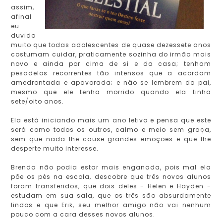
assim,
afinal
eu
duvido
muito que todas adolescentes de quase dezessete anos
costumam cuidar, praticamente sozinha do irmão mais
novo e ainda por cima de si e da casa; tenham
pesadelos recorrentes tão intensos que a acordam
amedrontada e apavorada; e não se lembrem do pai,
mesmo que ele tenha morrido quando ela tinha
sete/oito anos.
Ela está iniciando mais um ano letivo e pensa que este
será como todos os outros, calmo e meio sem graça,
sem que nada lhe cause grandes emoções e que lhe
desperte muito interesse.
Brenda não podia estar mais enganada, pois mal ela
põe os pés na escola, descobre que três novos alunos
foram transferidos, que dois deles - Helen e Hayden -
estudam em sua sala, que os três são absurdamente
lindos e que Erik, seu melhor amigo não vai nenhum
pouco com a cara desses novos alunos.