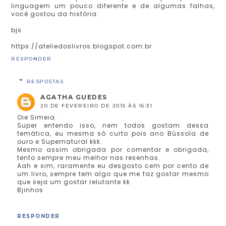
linguagem um pouco diferente e de algumas falhas,
você gostou da história.
bjs
https://ateliedoslivros.blogspot.com.br
RESPONDER
RESPOSTAS
AGATHA GUEDES
20 DE FEVEREIRO DE 2015 ÀS 16:31
Oie Simeia.
Super entendo isso, nem todos gostam dessa
temática, eu mesma só curto pois ano Bússola de
ouro e Supernatural kkk.
Mesmo assim obrigada por comentar e obrigada,
tento sempre meu melhor nas resenhas.
Aah e sim, raramente eu desgosto cem por cento de
um livro, sempre tem algo que me faz gostar mesmo
que seja um gostar relutante kk.
Bjinhos
RESPONDER