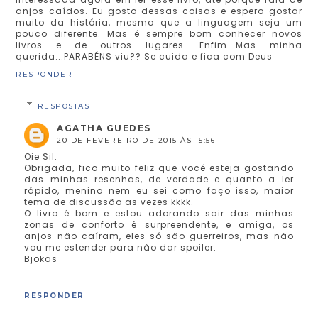
anjos caídos. Eu gosto dessas coisas e espero gostar
muito da história, mesmo que a linguagem seja um
pouco diferente. Mas é sempre bom conhecer novos
livros e de outros lugares. Enfim...Mas minha
querida...PARABÉNS viu?? Se cuida e fica com Deus
RESPONDER
RESPOSTAS
AGATHA GUEDES
20 DE FEVEREIRO DE 2015 ÀS 15:56
Oie Sil.
Obrigada, fico muito feliz que você esteja gostando
das minhas resenhas, de verdade e quanto a ler
rápido, menina nem eu sei como faço isso, maior
tema de discussão as vezes kkkk.
O livro é bom e estou adorando sair das minhas
zonas de conforto é surpreendente, e amiga, os
anjos não caíram, eles só são guerreiros, mas não
vou me estender para não dar spoiler.
Bjokas
RESPONDER