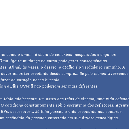
sim como o amor - é cheia de conexões inesperadas e enganos
 Uma ligeira mudança no curso pode gerar consequências
tes. Afinal, às vezes, o desvio, o atalho é o verdadeiro caminho. A
 deveríamos ter escolhido desde sempre... Se pelo menos tivéssemos
fazer do coração nossa bússola.
in e Ellie O'Neill não poderiam ser mais diferentes.
m ídolo adolescente, um astro das telas de cinema; uma vida calcad
O cotidiano constantemente sob o escrutínio dos refletores. Agente
 RPs, assessores... Já Ellie passou a vida escondida nas sombras,
um escândalo do passado enterrado em sua árvore genealógica.