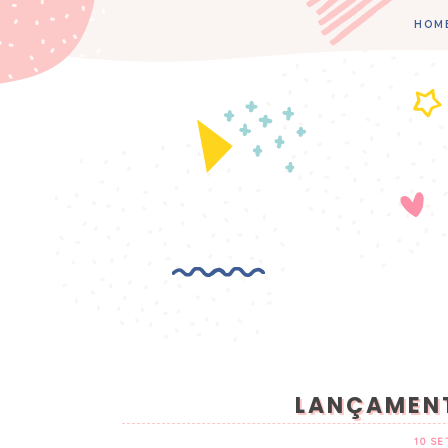
HOM
LANÇAMENT
10 S