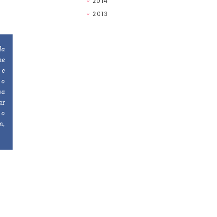
2014
2013
da
ne
 e
 o
sa
ar
 o
m,