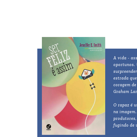
A vida - as
oportunos.
surpreenden
estrada que
coragem de 
Graham Lark
O rapaz é u
na imagem. 
produtores,
fugindo de 