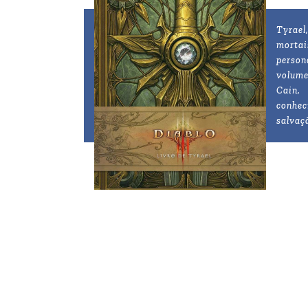
Tyrael
mortai
person
volume
Cain,
conhec
salvaç