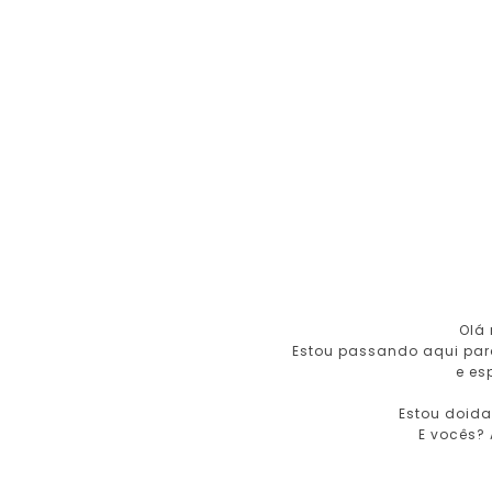
Olá
Estou passando aqui par
e es
Estou doida 
E vocês? 