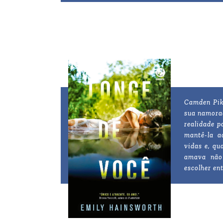
Camden Pike
sua namorad
realidade p
mantê-la a
vidas e, qu
amava não 
escolher en