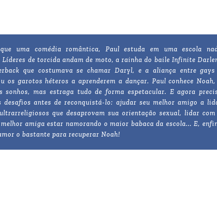
que uma comédia romântica, Paul estuda em uma escola na
 Líderes de torcida andam de moto, a rainha do baile Infinite Darle
erback que costumava se chamar Daryl, e a aliança entre gays
ou os garotos héteros a aprenderem a dançar. Paul conhece Noah,
s sonhos, mas estraga tudo de forma espetacular. E agora preci
s desafios antes de reconquistá-lo: ajudar seu melhor amigo a lid
ultrarreligiosos que desaprovam sua orientação sexual, lidar com
a melhor amiga estar namorando o maior babaca da escola... E, enfi
 amor o bastante para recuperar Noah!