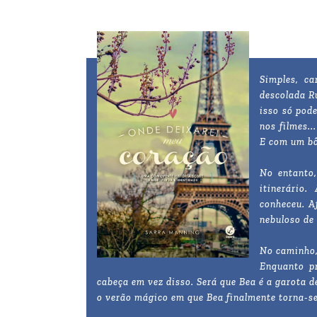
Simples, c
descolada R
isso só pod
nos filmes.
E com um bô
No entanto
itinerário
conheceu. A
nebuloso de 
No caminho,
Enquanto pr
cabeça em vez disso. Será que Bea é a garota d
o verão mágico em que Bea finalmente torna-se