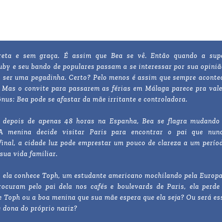
areta e sem graça. É assim que Bea se vê. Então quando a sup
uby e seu bando de populares passam a se interessar por sua opiniã
e ser uma pegadinha. Certo? Pelo menos é assim que sempre aconte
.. Mas o convite para passarem as férias em Málaga parece pra vale
nus: Bea pode se afastar da mãe irritante e controladora.
, depois de apenas 48 horas na Espanha, Bea se flagra mudando
. A menina decide visitar Paris para encontrar o pai que nun
final, a cidade luz pode emprestar um pouco de clareza a um perío
sua vida familiar.
 ela conhece Toph, um estudante americano mochilando pela Europa
ocuram pelo pai dela nos cafés e boulevards de Paris, ela perde
e Toph ou a boa menina que sua mãe espera que ela seja? Ou será es
 dona do próprio nariz?