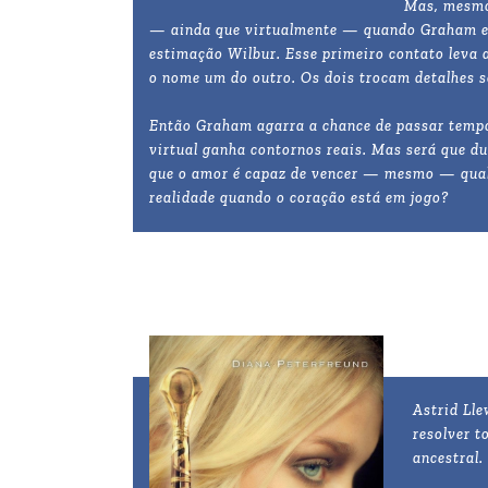
Mas, mesmo
— ainda que virtualmente — quando Graham env
estimação Wilbur. Esse primeiro contato leva 
o nome um do outro. Os dois trocam detalhes s
Então Graham agarra a chance de passar tempo
virtual ganha contornos reais. Mas será que du
que o amor é capaz de vencer — mesmo — qualqu
realidade quando o coração está em jogo?
Astrid Ll
resolver 
ancestral