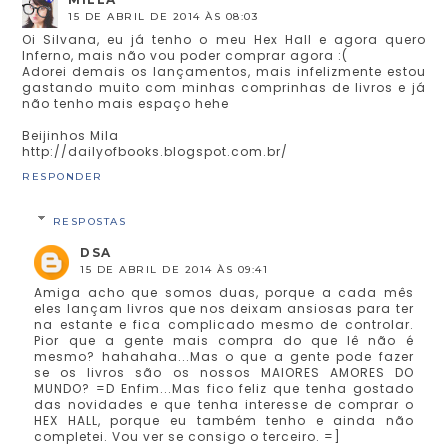
15 DE ABRIL DE 2014 ÀS 08:03
Oi Silvana, eu já tenho o meu Hex Hall e agora quero
Inferno, mais não vou poder comprar agora :(
Adorei demais os lançamentos, mais infelizmente estou
gastando muito com minhas comprinhas de livros e já
não tenho mais espaço hehe
Beijinhos Mila
http://dailyofbooks.blogspot.com.br/
RESPONDER
RESPOSTAS
DSA
15 DE ABRIL DE 2014 ÀS 09:41
Amiga acho que somos duas, porque a cada mês
eles lançam livros que nos deixam ansiosas para ter
na estante e fica complicado mesmo de controlar.
Pior que a gente mais compra do que lê não é
mesmo? hahahaha...Mas o que a gente pode fazer
se os livros são os nossos MAIORES AMORES DO
MUNDO? =D Enfim...Mas fico feliz que tenha gostado
das novidades e que tenha interesse de comprar o
HEX HALL, porque eu também tenho e ainda não
completei. Vou ver se consigo o terceiro. =]