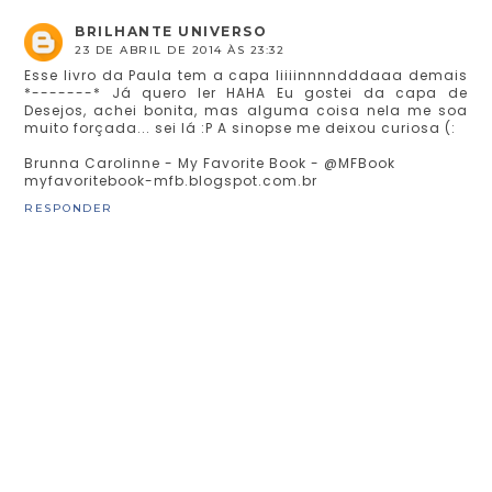
BRILHANTE UNIVERSO
23 DE ABRIL DE 2014 ÀS 23:32
Esse livro da Paula tem a capa liiiinnnndddaaa demais
*-------* Já quero ler HAHA Eu gostei da capa de
Desejos, achei bonita, mas alguma coisa nela me soa
muito forçada... sei lá :P A sinopse me deixou curiosa (:
Brunna Carolinne - My Favorite Book - @MFBook
myfavoritebook-mfb.blogspot.com.br
RESPONDER