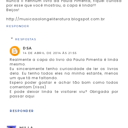
Nunca li nenhum livro da Paula Pimenta, fiquei curiosa
por esse que você mostrou, a capa é linda!!!
Beijos!
http://musicaaolongeliteratura.blogspot.com.br
RESPONDER
RESPOSTAS
DSA
14 DE ABRIL DE 2014 ÀS 21:55
Realmente a capa do livro da Paula Pimenta é linda
mesmo.
Eu sinceramente tenho curiosidade de ler os livros
dela. Eu tenho todos eles na minha estante, menos
um que tá me faltando.
Espero poder gostar e achar tão bom como todos
comentam (risos)
E pode deixar linda te visitarei viu? Obrigada por
passar aqui
RESPONDER
MILLA