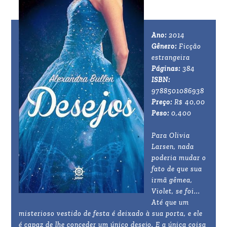
Ano:
2014
Gênero:
Ficção
estrangeira
Páginas:
384
ISBN:
9788501086938
Preço:
R$ 40,00
Peso:
0,400
Para Olivia
Larsen, nada
poderia mudar o
fato de que sua
irmã gêmea,
Violet, se foi...
Até que um
misterioso vestido de festa é deixado à sua porta, e ele
é capaz de lhe conceder um único desejo. E a única coisa