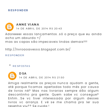
RESPONDER
ANNE VIANA
14 DE ABRIL DE 2014 ÀS 20:43
Adoreeeei essas lançamentos..só o preço que eu ainda
acho um absurdo =/
mas as capas são impecaveis lindas demais!!!!
http://livroaoavesso.blogspot.com.br/
RESPONDER
RESPOSTAS
DSA
14 DE ABRIL DE 2014 ÀS 21:50
Amiga realmente os preços nunca ajudam a gente,
até porque ficamos apertadas todo mês por causa
de livros né? Mas nas livrarias sempre dão algum
descontinho pra gente. Quem sabe vc consegue?
Enfim...Se vc tiver interessada por algum desses
livros vc arranja. E vê se me chama pra ler sua
resenha viu?? Se cuida !