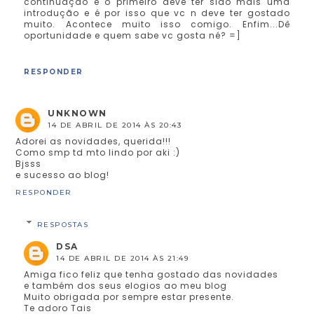
continuação e o primeiro deve ter sido mais uma
introdução e é por isso que vc n deve ter gostado
muito. Acontece muito isso comigo. Enfim...Dê
oportunidade e quem sabe vc gosta né? =]
RESPONDER
UNKNOWN
14 DE ABRIL DE 2014 ÀS 20:43
Adorei as novidades, querida!!!
Como smp td mto lindo por aki :)
Bjsss
e sucesso ao blog!
RESPONDER
RESPOSTAS
DSA
14 DE ABRIL DE 2014 ÀS 21:49
Amiga fico feliz que tenha gostado das novidades
e também dos seus elogios ao meu blog
Muito obrigada por sempre estar presente.
Te adoro Tais