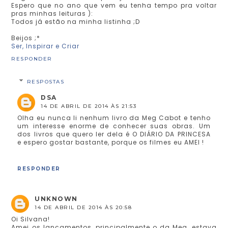
Espero que no ano que vem eu tenha tempo pra voltar
pras minhas leituras ):
Todos já estão na minha listinha ;D
Beijos ;*
Ser, Inspirar e Criar
RESPONDER
RESPOSTAS
DSA
14 DE ABRIL DE 2014 ÀS 21:53
Olha eu nunca li nenhum livro da Meg Cabot e tenho
um interesse enorme de conhecer suas obras. Um
dos livros que quero ler dela é O DIÁRIO DA PRINCESA
e espero gostar bastante, porque os filmes eu AMEI !
RESPONDER
UNKNOWN
14 DE ABRIL DE 2014 ÀS 20:58
Oi Silvana!
Amei os lançamentos, principalmente o da Meg, estava