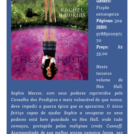
Gênero:
Ficção
estrangeira
Páginas:
304
ISBN:
97885010971
70
Preço:
R$
35,00
Neste
terceiro
volume de
Hex Hall,
Sophie Mercer, com seus poderes reprimidos pelo
Conselho dos Prodígios e mais vulnerável do que nunca,
deve impedir a guerra épica que se aproxima. O único
feitiço capaz de ajudar Sophie a recuperar os seus
poderes está bem guardado no Hex Hall, onde tudo
começou, protegido pelas malignas irmãs Casnoff.
Acompanhada de sua melhor amiga-vampira Jenna, seu