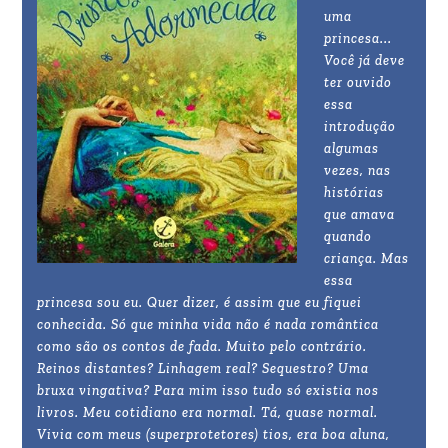
uma
princesa...
Você já deve
ter ouvido
essa
introdução
algumas
vezes, nas
histórias
que amava
quando
criança. Mas
essa
princesa sou eu. Quer dizer, é assim que eu fiquei
conhecida. Só que minha vida não é nada romântica
como são os contos de fada. Muito pelo contrário.
Reinos distantes? Linhagem real? Sequestro? Uma
bruxa vingativa? Para mim isso tudo só existia nos
livros. Meu cotidiano era normal. Tá, quase normal.
Vivia com meus (superprotetores) tios, era boa aluna,