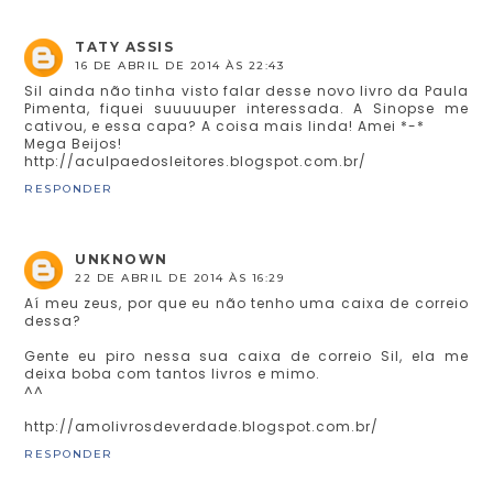
TATY ASSIS
16 DE ABRIL DE 2014 ÀS 22:43
Sil ainda não tinha visto falar desse novo livro da Paula
Pimenta, fiquei suuuuuper interessada. A Sinopse me
cativou, e essa capa? A coisa mais linda! Amei *-*
Mega Beijos!
http://aculpaedosleitores.blogspot.com.br/
RESPONDER
UNKNOWN
22 DE ABRIL DE 2014 ÀS 16:29
Aí meu zeus, por que eu não tenho uma caixa de correio
dessa?
Gente eu piro nessa sua caixa de correio Sil, ela me
deixa boba com tantos livros e mimo.
^^
http://amolivrosdeverdade.blogspot.com.br/
RESPONDER