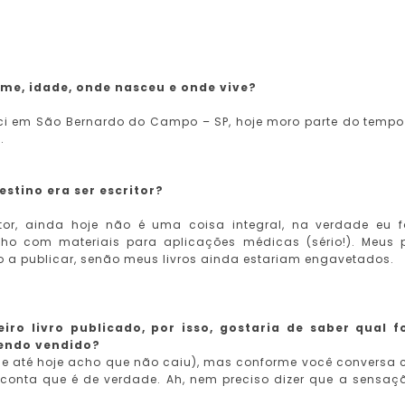
e, idade, onde nasceu e onde vive?
sci em São Bernardo do Campo – SP, hoje moro parte do temp
.
stino era ser escritor?
itor, ainda hoje não é uma coisa integral, na verdade eu 
ho com materiais para aplicações médicas (sério!). Meus 
 a publicar, senão meus livros ainda estariam engavetados.
ro livro publicado, por isso, gostaria de saber qual f
sendo vendido?
ade até hoje acho que não caiu), mas conforme você conversa
 conta que é de verdade. Ah, nem preciso dizer que a sensaç