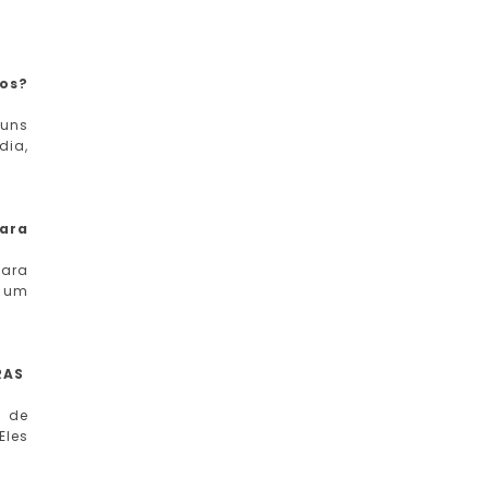
ros?
guns
dia,
para
para
m um
RAS
s de
Eles