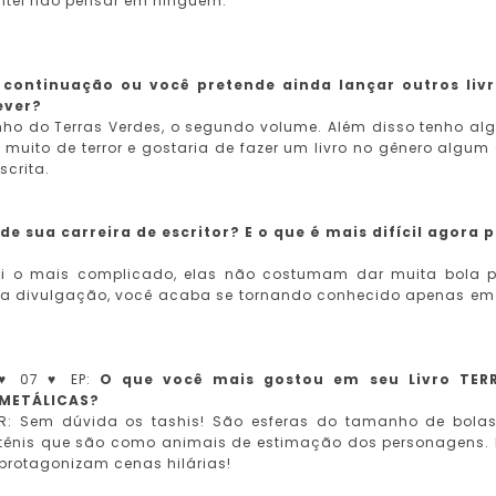
entei não pensar em ninguém.
ontinuação ou você pretende ainda lançar outros liv
ever?
inho do Terras Verdes, o segundo volume. Além disso tenho al
o muito de terror e gostaria de fazer um livro no gênero algum 
crita.
de sua carreira de escritor? E o que é mais difícil agora 
foi o mais complicado, elas não costumam dar muita bola 
 é a divulgação, você acaba se tornando conhecido apenas e
♥ 07 ♥ EP:
O que você mais gostou em seu Livro TER
METÁLICAS?
R: Sem dúvida os tashis! São esferas do tamanho de bola
tênis que são como animais de estimação dos personagens. 
protagonizam cenas hilárias!