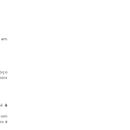
o em
faço
pais
oi à
 com
ão é