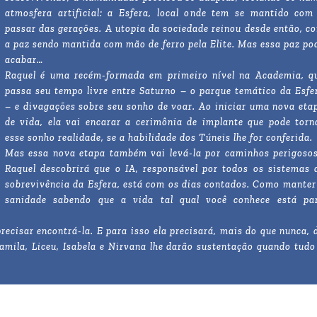
atmosfera artificial: a Esfera, local onde tem se mantido com
passar das gerações. A utopia da sociedade reinou desde então, c
a paz sendo mantida com mão de ferro pela Elite. Mas essa paz po
acabar…
Raquel é uma recém-formada em primeiro nível na Academia, q
passa seu tempo livre entre Saturno – o parque temático da Esfe
– e divagações sobre seu sonho de voar. Ao iniciar uma nova eta
de vida, ela vai encarar a cerimônia de implante que pode torn
esse sonho realidade, se a habilidade dos Túneis lhe for conferida.
Mas essa nova etapa também vai levá-la por caminhos perigoso
Raquel descobrirá que o IA, responsável por todos os sistemas 
sobrevivência da Esfera, está com os dias contados. Como manter
sanidade sabendo que a vida tal qual você conhece está pa
ecisar encontrá-la. E para isso ela precisará, mais do que nunca, 
amila, Liceu, Isabela e Nirvana lhe darão sustentação quando tudo