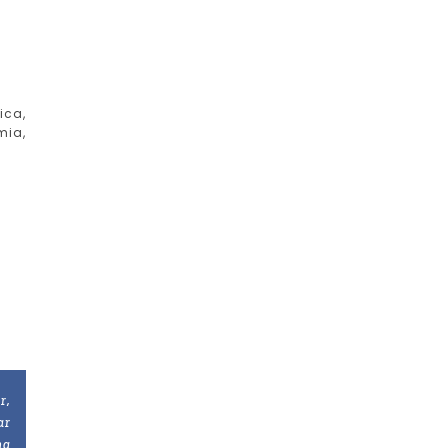
ca,
mia,
r,
ar
ma