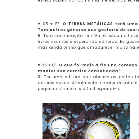
esfera subliminar da minha mente, mas eu t
♥ 05 ♥ EP:
O TERRAS METÁLICAS terá uma c
Tem outros gêneros que gostaria de escr
R: Terá continuação sim! Eu já estou no finz
livros escritos e esperando editoras. Eu gost
mas ainda tenho que amadurecer muito na es
♥ 06 ♥ EP:
O que foi mais difícil no começo 
manter sua carreira consolidada?
R: Ter uma editora que abrisse as portas 
autores novos. Atualmente o maior desafio
pequeno círculo e é difícil expandi-lo.