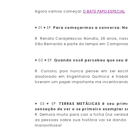
Agora vamos começar
O BATE PAPO ESPECIAL
♥ 01 ♥ EP:
Para começarmos a conversa: Nom
R: Renato Carajelescov Nonato, 26 anos, na
São Bernardo e parte do tempo em Campinas
♥ 02 ♥ EP:
Quando você percebeu que seu de
R: Curioso, pois nunca pensei em ser escr
doutorado em Engenharia Química e trabal
tiveram um papel importante me incentivando
♥ 03 ♥ EP:
TERRAS METÁLICAS é seu primei
sensação de ver o se primeiro exemplar 
R: Demora muito para cair a ficha (na verd
as pessoas sobre sua história vai se dando
maravilhosa!