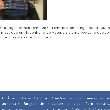
m Rudge Ramos em 1987. Formado em Engenharia Quími
de mestrado em Engenharia de Materiais e uma pequena acade
 como hobby desde os 16 anos.
A Última Guerra lavou a atmosfera com uma massa nuclea
tornando-a incapaz de sustentar a vida. Para continu
sobrevivendo, a humanidade precisou se adaptar, isolando-se nu