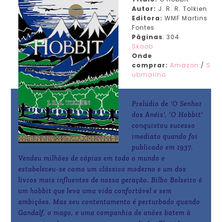
Autor:
J. R. R. Tolkien
Editora:
WMF Martins
Fontes
Páginas
: 304
Skoob
Onde
comprar:
Amazon
/
S
ubmarino
Prelúdio de 'O Senhor
dos Anéis', 'O Hobbit'
conquistou sucesso
imediato quando foi
publicado em 1937.
Vendeu milhões de cópias em todo o mundo e
estabeleceu-se como um clássico moderno e um dos
livros mais influentes de nossa geração. Bilbo Bolseiro é
um hobbit que leva uma vida confortável e sem
ambições. Mas seu contentamento é perturbado quando
Gandalf, o mago, e uma companhia de anões batem à