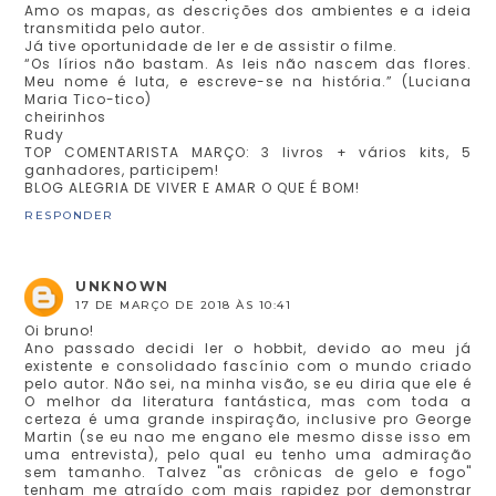
Amo os mapas, as descrições dos ambientes e a ideia
transmitida pelo autor.
Já tive oportunidade de ler e de assistir o filme.
“Os lírios não bastam. As leis não nascem das flores.
Meu nome é luta, e escreve-se na história.” (Luciana
Maria Tico-tico)
cheirinhos
Rudy
TOP COMENTARISTA MARÇO: 3 livros + vários kits, 5
ganhadores, participem!
BLOG ALEGRIA DE VIVER E AMAR O QUE É BOM!
RESPONDER
UNKNOWN
17 DE MARÇO DE 2018 ÀS 10:41
Oi bruno!
Ano passado decidi ler o hobbit, devido ao meu já
existente e consolidado fascínio com o mundo criado
pelo autor. Não sei, na minha visão, se eu diria que ele é
O melhor da literatura fantástica, mas com toda a
certeza é uma grande inspiração, inclusive pro George
Martin (se eu nao me engano ele mesmo disse isso em
uma entrevista), pelo qual eu tenho uma admiração
sem tamanho. Talvez "as crônicas de gelo e fogo"
tenham me atraído com mais rapidez por demonstrar