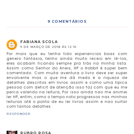
9 COMENTÁRIOS
FABIANA SCOLA
9 DE MARÇO DE 2018 ÀS 12:16
Por mais que eu tenha tido experiencias boas com
genero fantasia, tenho ainda muito receio em lê-los,
eles acabam ficando sempre pra trás na minha lista.
Assim como Senhor do Aneis, HP o Hobbit é super bem
comentado. Com muita aventura o livro deve ser super
envolvente mas o que me dá medo é a riqueza de
detalhes descritos em livros assim e como uma tipica
pessoa com deficit de atenção isso faz com que eu me
perca valendo na leitura, Por isso ainda nao me animei
ler HP, enfim, como o tempo noto progressos nas minhas
leituras até o ponto de eu ler livros assim e nao surtar
com tantos detalhes.
RESPONDER
RUBRO ROSA