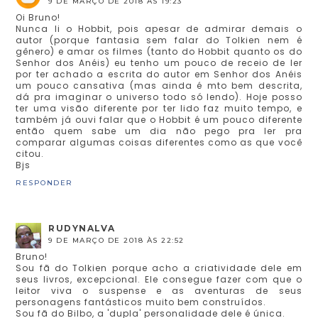
9 DE MARÇO DE 2018 ÀS 19:23
Oi Bruno!
Nunca li o Hobbit, pois apesar de admirar demais o
autor (porque fantasia sem falar do Tolkien nem é
gênero) e amar os filmes (tanto do Hobbit quanto os do
Senhor dos Anéis) eu tenho um pouco de receio de ler
por ter achado a escrita do autor em Senhor dos Anéis
um pouco cansativa (mas ainda é mto bem descrita,
dá pra imaginar o universo todo só lendo). Hoje posso
ter uma visão diferente por ter lido faz muito tempo, e
também já ouvi falar que o Hobbit é um pouco diferente
então quem sabe um dia não pego pra ler pra
comparar algumas coisas diferentes como as que você
citou.
Bjs
RESPONDER
RUDYNALVA
9 DE MARÇO DE 2018 ÀS 22:52
Bruno!
Sou fã do Tolkien porque acho a criatividade dele em
seus livros, excepcional. Ele consegue fazer com que o
leitor viva o suspense e as aventuras de seus
personagens fantásticos muito bem construídos.
Sou fã do Bilbo, a 'dupla' personalidade dele é única.