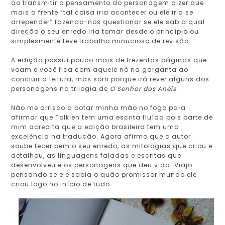
ao transmitir o pensamento do personagem dizer que
mais a frente “tal coisa iria acontecer ou ele iria se
arrepender” fazendo-nos questionar se ele sabia qual
direção o seu enredo iria tomar desde o princípio ou
simplesmente teve trabalho minucioso de revisão.
A edição possuí pouco mais de trezentas páginas que
voam e você fica com aquele nó na garganta ao
concluir a leitura, mas sorri porque irá rever alguns dos
personagens na trilogia de
O Senhor dos Anéis
.
Não me arrisco a botar minha mão no fogo para
afirmar que Tolkien tem uma escrita fluída pois parte de
mim acredita que a edição brasileira tem uma
excelência na tradução. Agora afirmo que o autor
soube tecer bem o seu enredo, as mitologias que criou e
detalhou, as linguagens faladas e escritas que
desenvolveu e os personagens que deu vida. Viajo
pensando se ele sabia o quão promissor mundo ele
criou logo no início de tudo.