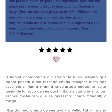
sua porta e levam-no para uma expedição. Eles têm um
plano para roubar o tesouro guardado por Smaug, o
Magnífico, um grande e perigoso dragão. Bilbo reluta
muito em participar da aventura, mas acaba
surpreendendo até a si mesmo com sua esperteza e sua
habilidade como ladrão!Tradução de Lenita Maria
Rímoli Esteves.
O Hobbit acompanha a história de Bilbo Bolseiro que
adora passar o dia fazendo várias refeições além das
essenciais. Numa manhã ensolarada enquanto solta
anéis de fumaça de seu cachimbo ele cumprimenta um
senhor misterioso que se apresenta como Gandalf, o
mago.
Gandalf era amigo de seu avô - o Velho Tûk - mas já