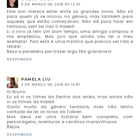
9 DE MARÇO DE 2018 ÀS 12:29
Este sim merece estar entre os grandes livros. Não só
para quem já se iniciou no gênero, mas também para
aqueles que estão começando. Não dá para falar em
fantasia, sem ter lido O Hobbit!
Li o livro já tem um bom tempo, uma amiga comprou e
me emprestou. Mas juro que ainda vou ter o meu
exemplar. Pois esta é uma história que precisa ser lida e
relida!
Beijo e parabéns por trazer algo tão grandioso!
RESPONDER
PAMELA LIU
9 DE MARÇO DE 2018 ÀS 16:37
Oi Bruno.
Eu só vi os filmes do Senhor dos anéis, mas ainda não
vi os filmes do Hobbit.
Gosto muito do gênero fantasia, mas não tenho
vontade de ler os livros de Tolkien.
Mas deve ser uma história bem completa, com
personagens, aventuras e cenários maravilhosos.
Beijos
RESPONDER