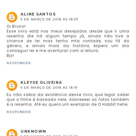
ALINE SANTOS
9 DE MARÇO DE 2018 ÀS 18:07
Oi Bruno!
Esse livro está nos meus desejados desde que li uma
resenha dle há algum tempo já, ainda não tive a
chance de ler mas tenho mta vontade, sou fã do
gênero, e ainda mais da história, espero um dia
conseguir ler e me aventurar com a leitura.
Bjs!
RESPONDER
KLEYSE OLIVEIRA
9 DE MARÇO DE 2018 ÀS 18:19
Eu não sabia da existência desse livro, que legal saber
que o filme é baseado nele. Adoreeeei as fotos também
é a resenha. Até eu quero um exemplar de O Hobbit hehe.
RESPONDER
UNKNOWN