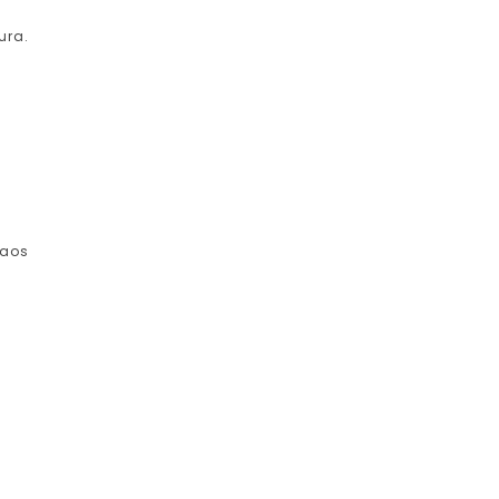
ura.
 aos