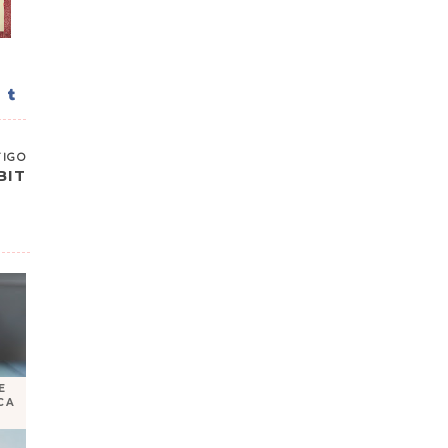
TIGO
BIT
E
CA