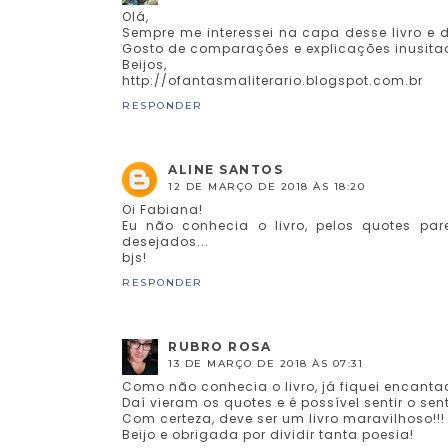
Olá,
Sempre me interessei na capa desse livro e d
Gosto de comparações e explicações inusita
Beijos,
http://ofantasmaliterario.blogspot.com.br
RESPONDER
ALINE SANTOS
12 DE MARÇO DE 2018 ÀS 18:20
Oi Fabiana!
Eu não conhecia o livro, pelos quotes par
desejados...
bjs!
RESPONDER
RUBRO ROSA
13 DE MARÇO DE 2018 ÀS 07:31
Como não conhecia o livro, já fiquei encant
Daí vieram os quotes e é possível sentir o s
Com certeza, deve ser um livro maravilhoso!!!
Beijo e obrigada por dividir tanta poesia!