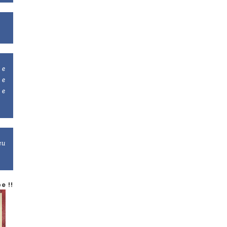
 e
 e
 e
eu
e !!