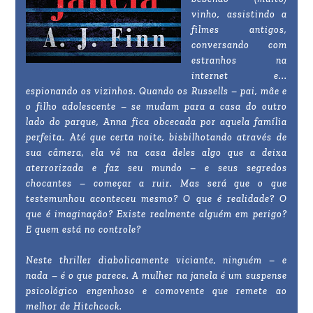
vinho, assistindo a
filmes antigos,
conversando com
estranhos na
internet e...
espionando os vizinhos. Quando os Russells – pai, mãe e
o filho adolescente – se mudam para a casa do outro
lado do parque, Anna fica obcecada por aquela família
perfeita. Até que certa noite, bisbilhotando através de
sua câmera, ela vê na casa deles algo que a deixa
aterrorizada e faz seu mundo – e seus segredos
chocantes – começar a ruir. Mas será que o que
testemunhou aconteceu mesmo? O que é realidade? O
que é imaginação? Existe realmente alguém em perigo?
E quem está no controle?
Neste thriller diabolicamente viciante, ninguém – e
nada – é o que parece. A mulher na janela é um suspense
psicológico engenhoso e comovente que remete ao
melhor de Hitchcock.