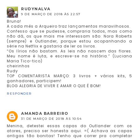
RUDYNALVA
9 DE MARÇO DE 2018 ÀS 22:57
Bruna!
A cada mês a Arqueiro traz lançamentos maravilhosos.
Confesso que se pudesse, compraria todos, mas como
não dá, os que mais me interessam são: Nora Roberts
(sempre) e Outlander, porque estou acopanhando a
série na Netflix e gostaria de ler os livros.
“Os lírios não bastam. As leis não nascem das flores.
Meu nome é luta, e escreve-se na história.” (Luciana
Maria Tico-tico)
cheirinhos
Rudy
TOP COMENTARISTA MARÇO: 3 livros + vários kits, 5
ganhadores, participem!
BLOG ALEGRIA DE VIVER E AMAR O QUE É BOM!
RESPONDER
AMANDA BARREIRO
31 DE MARÇO DE 2018 ÀS 10:54
Menina, detestei essas capas do Outlander com os
atores, preciso ser honesta aqui. =( Achava as capas
antigas tão bonitas! Tenho que correr pra completar