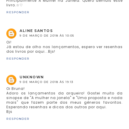
Principalmente A Mulher na Janela. Quero demais esse
livro.☆♡
RESPONDER
ALINE SANTOS
9 DE MARÇO DE 2018 ÀS 10:05
Oi!
Já estou de olho nos lançamentos, espero ver resenhas
dos livros por aqui...Bjs!
RESPONDER
UNKNOWN
9 DE MARÇO DE 2018 ÀS 19:13
Oi Bruna!
Adoro os lançamentos da arqueiro! Gostei muito da
sinopse de "A mulher na janela" e "Uma proposta e nada
mais" que fazem parte dos meus gêneros favoritos.
Esperando resenhas e dicas dos outros por aqui.
Bjs
RESPONDER