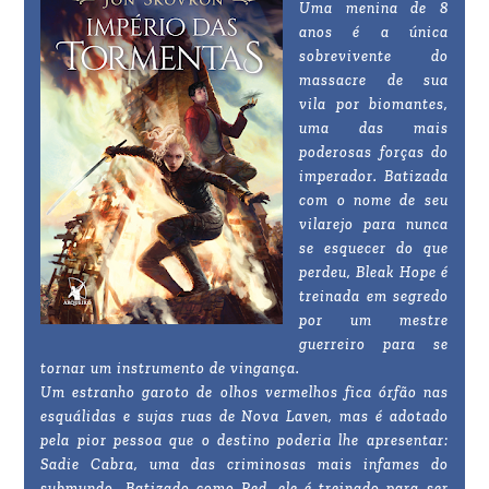
Uma menina de 8
anos é a única
sobrevivente do
massacre de sua
vila por biomantes,
uma das mais
poderosas forças do
imperador. Batizada
com o nome de seu
vilarejo para nunca
se esquecer do que
perdeu, Bleak Hope é
treinada em segredo
por um mestre
guerreiro para se
tornar um instrumento de vingança.
Um estranho garoto de olhos vermelhos fica órfão nas
esquálidas e sujas ruas de Nova Laven, mas é adotado
pela pior pessoa que o destino poderia lhe apresentar:
Sadie Cabra, uma das criminosas mais infames do
submundo. Batizado como Red, ele é treinado para ser