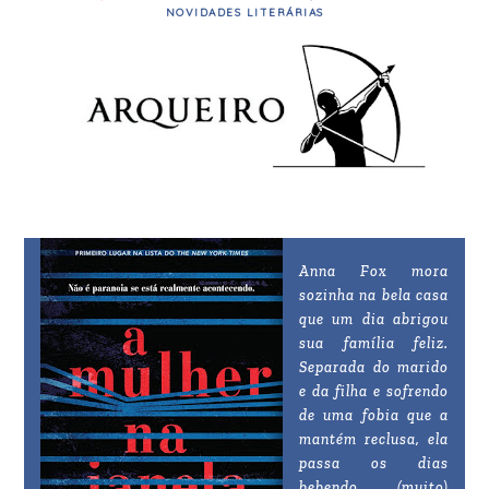
NOVIDADES LITERÁRIAS
Anna Fox mora
sozinha na bela casa
que um dia abrigou
sua família feliz.
Separada do marido
e da filha e sofrendo
de uma fobia que a
mantém reclusa, ela
passa os dias
bebendo (muito)