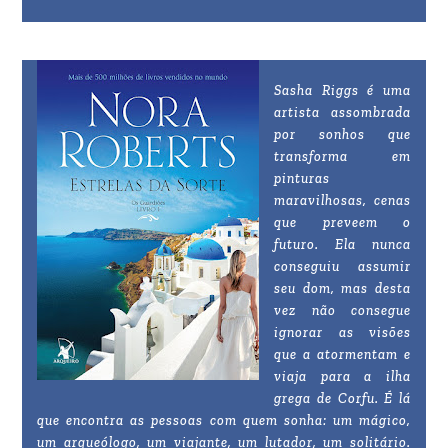
Sasha Riggs é uma
artista assombrada
por sonhos que
transforma em
pinturas
maravilhosas, cenas
que preveem o
futuro. Ela nunca
conseguiu assumir
seu dom, mas desta
vez não consegue
ignorar as visões
que a atormentam e
viaja para a ilha
grega de Corfu. É lá
que encontra as pessoas com quem sonha: um mágico,
um arqueólogo, um viajante, um lutador, um solitário.