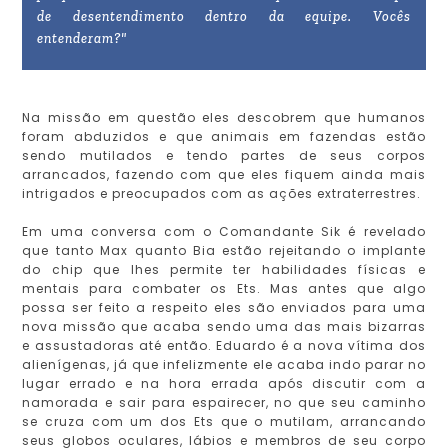
de desentendimento dentro da equipe. Vocês
entenderam?"
Na missão em questão eles descobrem que humanos
foram abduzidos e que animais em fazendas estão
sendo mutilados e tendo partes de seus corpos
arrancados, fazendo com que eles fiquem ainda mais
intrigados e preocupados com as ações extraterrestres.
Em uma conversa com o Comandante Sik é revelado
que tanto Max quanto Bia estão rejeitando o implante
do chip que lhes permite ter habilidades físicas e
mentais para combater os Ets. Mas antes que algo
possa ser feito a respeito eles são enviados para uma
nova missão que acaba sendo uma das mais bizarras
e assustadoras até então. Eduardo é a nova vítima dos
alienígenas, já que infelizmente ele acaba indo parar no
lugar errado e na hora errada após discutir com a
namorada e sair para espairecer, no que seu caminho
se cruza com um dos Ets que o mutilam, arrancando
seus globos oculares, lábios e membros de seu corpo