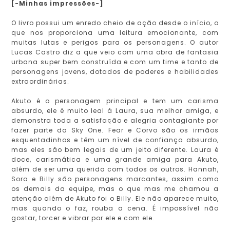
[-Minhas impressões-]
O livro possui um enredo cheio de ação desde o início, o
que nos proporciona uma leitura emocionante, com
muitas lutas e perigos para os personagens. O autor
Lucas Castro diz a que veio com uma obra de fantasia
urbana super bem construída e com um time e tanto de
personagens jovens, dotados de poderes e habilidades
extraordinárias.
Akuto é o personagem principal e tem um carisma
absurdo, ele é muito leal à Laura, sua melhor amiga, e
demonstra toda a satisfação e alegria contagiante por
fazer parte da Sky One. Fear e Corvo são os irmãos
esquentadinhos e têm um nível de confiança absurdo,
mas eles são bem legais de um jeito diferente. Laura é
doce, carismática e uma grande amiga para Akuto,
além de ser uma querida com todos os outros. Hannah,
Sora e Billy são personagens marcantes, assim como
os demais da equipe, mas o que mas me chamou a
atenção além de Akuto foi o Billy. Ele não aparece muito,
mas quando o faz, rouba a cena. É impossível não
gostar, torcer e vibrar por ele e com ele.