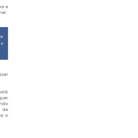
ha e
mel.
go
 o
azer
está
quer
endo
s de
ra o