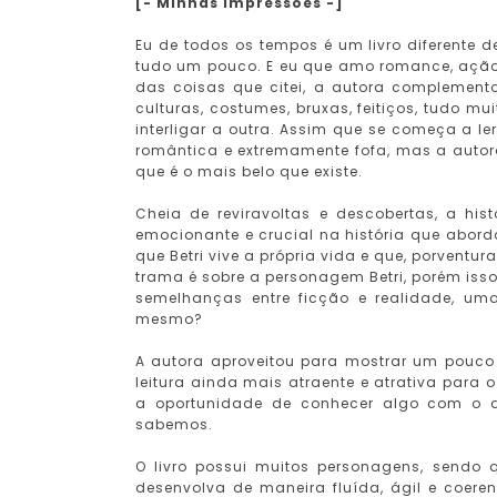
[- Minhas impressões -]
Eu de todos os tempos é um livro diferente de
tudo um pouco. E eu que amo romance, ação e
das coisas que citei, a autora complement
culturas, costumes, bruxas, feitiços, tudo
interligar a outra. Assim que se começa a le
romântica e extremamente fofa, mas a autor
que é o mais belo que existe.
Cheia de reviravoltas e descobertas, a hi
emocionante e crucial na história que abor
que Betri vive a própria vida e que, porventu
trama é sobre a personagem Betri, porém i
semelhanças entre ficção e realidade, u
mesmo?
A autora aproveitou para mostrar um pouco
leitura ainda mais atraente e atrativa para
a oportunidade de conhecer algo com o 
sabemos.
O livro possui muitos personagens, sendo
desenvolva de maneira fluída, ágil e coeren