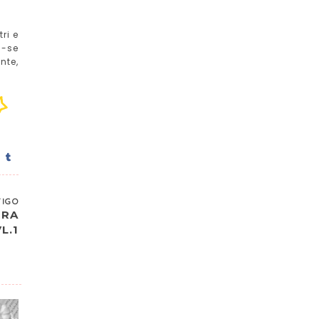
ri e
a-se
nte,
TIGO
RRA
L.1