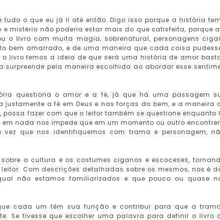
 tudo o que eu já li até então. Digo isso porque a história te
 mistério não poderia estar mais do que satisfeita, porque 
ou o livro com muita magia, sobrenatural, personagens ciga
 muito bem amarrado, e de uma maneira que cada coisa pudess
r o livro temos a ideia de que será uma história de amor bast
a surpreende pela maneira escolhida ao abordar esse sentim
stória questiona o amor e a fé, já que há uma passagem s
da justamente a fé em Deus e nas forças do bem, e a maneira
ra, possa fazer com que o leitor também se questione enquanto l
sso em nada nos impede que em um momento ou outro encontr
ma vez que nos identifiquemos com trama e personagem, n
 sobre a cultura e os costumes ciganos e escoceses, tornan
 o leitor. Com descrições detalhadas sobre os mesmos, nos é 
qual não estamos familiarizados e que pouco ou quase 
 que cada um têm sua função e contribui para que a tram
te. Se tivesse que escolher uma palavra para definir o livro