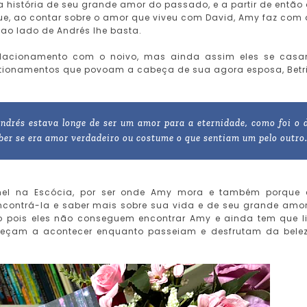
 história de seu grande amor do passado, e a partir de então
que, ao contar sobre o amor que viveu com David, Amy faz com
e ao lado de Andrés lhe basta.
relacionamento com o noivo, mas ainda assim eles se cas
tionamentos que povoam a cabeça de sua agora esposa, Betri
ndrés estava longe de ser um amor para a eternidade, como foi o 
aber se era amor verdadeiro ou costume o que sentiam um pelo outro
el na Escócia, por ser onde Amy mora e também porque 
ncontrá-la e saber mais sobre sua vida e de seu grande amo
 pois eles não conseguem encontrar Amy e ainda tem que l
meçam a acontecer enquanto passeiam e desfrutam da bele