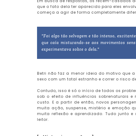
Em busca de respostas, os recém-casados de
que o fato dela ter aparecido para eles envol
começa a agir de forma completamente difere
"Foi algo tão selvagem e tão intenso, excitant
que caía misturando-se aos movimentos sensu
experimentava sobre o dela."
Betri não faz a menor ideia do motivo que a 
sexo com um total estranho e correr o risco 
Contudo, isso é só o início de todos os probl
sob o efeito de influências sobrenaturais
custo. E a partir de então, novos personagen
muita ação, suspense, mistério e emoção q
muita reflexão e aprendizado. Tudo junto e 
leitor.