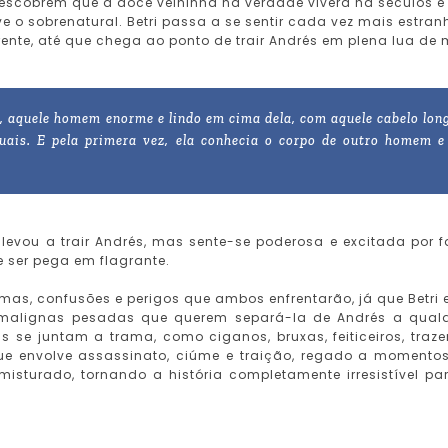
scobrem que a doce velhinha na verdade vivera há séculos e
ve o sobrenatural. Betri passa a se sentir cada vez mais estran
nte, até que chega ao ponto de trair Andrés em plena lua de 
e, aquele homem enorme e lindo em cima dela, com aquele cabelo lon
ais. E pela primera vez, ela conhecia o corpo de outro homem e
levou a trair Andrés, mas sente-se poderosa e excitada por f
de ser pega em flagrante.
emas, confusões e perigos que ambos enfrentarão, já que Betri 
 e malignas pesadas que querem separá-la de Andrés a qual
s se juntam a trama, como ciganos, bruxas, feiticeiros, traz
ue envolve assassinato, ciúme e traição, regado a momento
misturado, tornando a história completamente irresistível pa