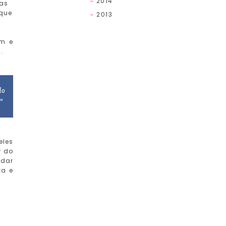
2014
 as
 que
2013
am e
.
do
."
eles
r do
idar
za e