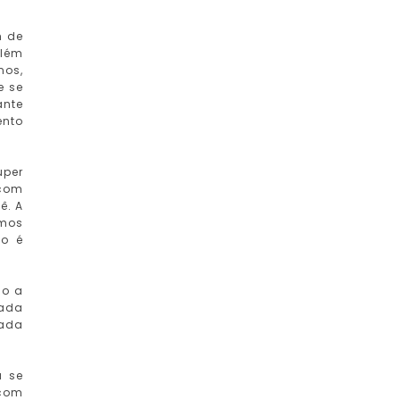
m de
além
nos,
e se
ante
ento
uper
 com
ê. A
emos
ão é
do a
dada
nada
a se
 com