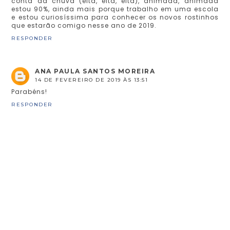
conta da chuva (eita, eita, eita), animada, animada
estou 90%, ainda mais porque trabalho em uma escola
e estou curiosíssima para conhecer os novos rostinhos
que estarão comigo nesse ano de 2019.
RESPONDER
ANA PAULA SANTOS MOREIRA
14 DE FEVEREIRO DE 2019 ÀS 13:51
Parabéns!
RESPONDER