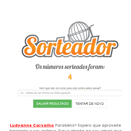
Ludyanne Carvalho
Parabéns!! Espero que aproveite
bastante o seu prêmio. Fique atenta ao seu email que