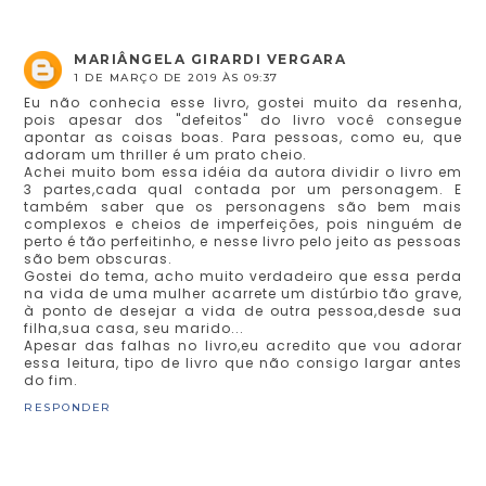
MARIÂNGELA GIRARDI VERGARA
1 DE MARÇO DE 2019 ÀS 09:37
Eu não conhecia esse livro, gostei muito da resenha,
pois apesar dos "defeitos" do livro você consegue
apontar as coisas boas. Para pessoas, como eu, que
adoram um thriller é um prato cheio.
Achei muito bom essa idéia da autora dividir o livro em
3 partes,cada qual contada por um personagem. E
também saber que os personagens são bem mais
complexos e cheios de imperfeições, pois ninguém de
perto é tão perfeitinho, e nesse livro pelo jeito as pessoas
são bem obscuras.
Gostei do tema, acho muito verdadeiro que essa perda
na vida de uma mulher acarrete um distúrbio tão grave,
à ponto de desejar a vida de outra pessoa,desde sua
filha,sua casa, seu marido...
Apesar das falhas no livro,eu acredito que vou adorar
essa leitura, tipo de livro que não consigo largar antes
do fim.
RESPONDER