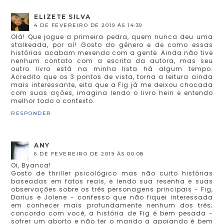
ELIZETE SILVA
4 DE FEVEREIRO DE 2019 ÀS 14:39
Olá! Que jogue a primeira pedra, quem nunca deu uma
stalkeada, por aí! Gosto do gênero e de como essas
histórias acabam mexendo com a gente. Ainda não tive
nenhum contato com a escrita da autora, mas seu
outro livro está na minha lista há algum tempo.
Acredito que os 3 pontos de vista, torna a leitura ainda
mais interessante, eita que a Fig já me deixou chocada
com suas ações, imagina lendo o livro hein e entendo
melhor todo o contexto.
RESPONDER
ANY
6 DE FEVEREIRO DE 2019 ÀS 00:08
Oi, Byanca!
Gosto de thriller psicológico mas não curto histórias
baseadas em fatos reais, e lendo sua resenha e suas
observações sobre os três personagens principais - Fig,
Darius e Jolene - confesso que não fiquei interessada
em conhecer mais profundamente nenhum dos três;
concordo com você, a história de Fig é bem pesada -
sofrer um aborto e não ter o marido a apoiando é bem