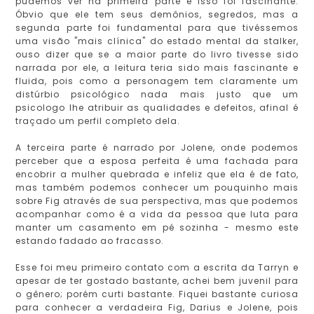
pudemos ver na primeira parte e isso foi fascinante.
Óbvio que ele tem seus demônios, segredos, mas a
segunda parte foi fundamental para que tivéssemos
uma visão "mais clínica" do estado mental da stalker,
ouso dizer que se a maior parte do livro tivesse sido
narrada por ele, a leitura teria sido mais fascinante e
fluida, pois como a personagem tem claramente um
distúrbio psicológico nada mais justo que um
psicologo lhe atribuir as qualidades e defeitos, afinal é
traçado um perfil completo dela.
A terceira parte é narrado por Jolene, onde podemos
perceber que a esposa perfeita é uma fachada para
encobrir a mulher quebrada e infeliz que ela é de fato,
mas também podemos conhecer um pouquinho mais
sobre Fig através de sua perspectiva, mas que podemos
acompanhar como é a vida da pessoa que luta para
manter um casamento em pé sozinha - mesmo este
estando fadado ao fracasso.
Esse foi meu primeiro contato com a escrita da Tarryn e
apesar de ter gostado bastante, achei bem juvenil para
o gênero; porém curti bastante. Fiquei bastante curiosa
para conhecer a verdadeira Fig, Darius e Jolene, pois