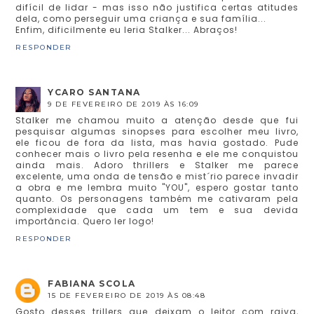
difícil de lidar - mas isso não justifica certas atitudes
dela, como perseguir uma criança e sua família...
Enfim, dificilmente eu leria Stalker... Abraços!
RESPONDER
YCARO SANTANA
9 DE FEVEREIRO DE 2019 ÀS 16:09
Stalker me chamou muito a atenção desde que fui
pesquisar algumas sinopses para escolher meu livro,
ele ficou de fora da lista, mas havia gostado. Pude
conhecer mais o livro pela resenha e ele me conquistou
ainda mais. Adoro thrillers e Stalker me parece
excelente, uma onda de tensão e mist´rio parece invadir
a obra e me lembra muito "YOU", espero gostar tanto
quanto. Os personagens também me cativaram pela
complexidade que cada um tem e sua devida
importância. Quero ler logo!
RESPONDER
FABIANA SCOLA
15 DE FEVEREIRO DE 2019 ÀS 08:48
Gosto desses trillers que deixam o leitor com raiva,