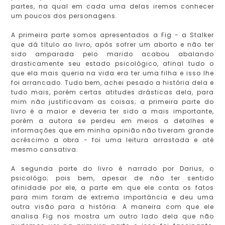
partes, na qual em cada uma delas iremos conhecer
um poucos dos personagens.
A primeira parte somos apresentados a Fig - a Stalker
que dá título ao livro, após sofrer um aborto e não ter
sido amparada pelo marido acabou abalando
drasticamente seu estado psicológico, afinal tudo o
que ela mais queria na vida era ter uma filha e isso lhe
foi arrancado. Tudo bem, achei pesado a história dela e
tudo mais, porém certas atitudes drásticas dela, para
mim não justificavam as coisas; a primeira parte do
livro é a maior e deveria ter sido a mais importante,
porém a autora se perdeu em meios a detalhes e
informações que em minha opinião não tiveram grande
acréscimo a obra - foi uma leitura arrastada e até
mesmo cansativa.
A segunda parte do livro é narrado por Darius, o
psicológo; pois bem, apesar de não ter sentido
afinidade por ele, a parte em que ele conta os fatos
para mim foram de extrema importância e deu uma
outra visão para a história. A maneira com que ele
analisa Fig nos mostra um outro lado dela que não