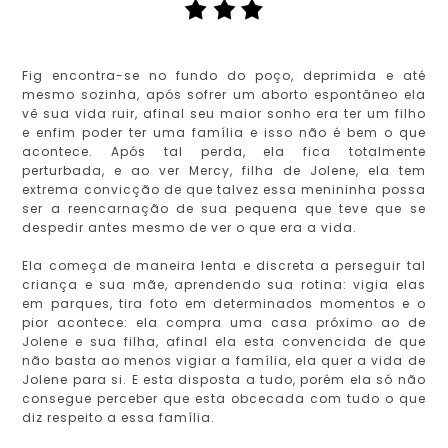
Fig encontra-se no fundo do poço, deprimida e até
mesmo sozinha, após sofrer um aborto espontâneo ela
vê sua vida ruir, afinal seu maior sonho era ter um filho
e enfim poder ter uma família e isso não é bem o que
acontece. Após tal perda, ela fica totalmente
perturbada, e ao ver Mercy, filha de Jolene, ela tem
extrema convicção de que talvez essa menininha possa
ser a reencarnação de sua pequena que teve que se
despedir antes mesmo de ver o que era a vida.
Ela começa de maneira lenta e discreta a perseguir tal
criança e sua mãe, aprendendo sua rotina: vigia elas
em parques, tira foto em determinados momentos e o
pior acontece: ela compra uma casa próximo ao de
Jolene e sua filha, afinal ela esta convencida de que
não basta ao menos vigiar a família, ela quer a vida de
Jolene para si. E esta disposta a tudo, porém ela só não
consegue perceber que esta obcecada com tudo o que
diz respeito a essa família.