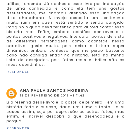
aflitos, torcendo. Já conhecia esse livro por indicação
de uma conhecida e como ela tem uns gostos
assustadores, me chamou atenção essa indicação
dela ahahahaha. A inveja desperta um sentimento
muito ruim em quem está sentido e sendo atingido,
imagino o quão deva ter tenso para autora contar essa
historia real. Enfim, embora opiniões controversa e
pontos positivos e negativos. Intercalar pontos de vista
de diferentes personagens como acontece nessa
narrativa, gosto muito, pois deixa a leitura super
dinâmica, embora confesso que me perco bastante
caso nao consiga entrar na historia. está na minha
lista de desejados, pois fatos reais e thriller são os
meus queridinhos.
RESPONDER
ANA PAULA SANTOS MOREIRA
15 DE FEVEREIRO DE 2019 ÀS 11:42
Li a resenha desse livro e ja gostei de primeira. Tem uma
història forte e curiosa, daria um filme e tanto. Ja vi
casos assim, seja por depressão ou outros fatos, mas
enfim, é incrível descobri o que desencadeou e o
porquê.
RESPONDER