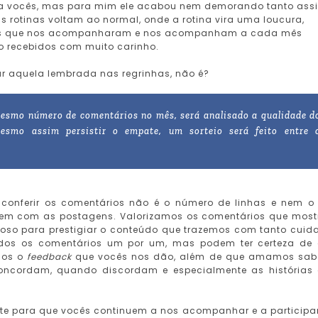
para vocês, mas para mim ele acabou nem demorando tanto ass
 rotinas voltam ao normal, onde a rotina vira uma loucura,
cês que nos acompanharam e nos acompanham a cada mês
 recebidos com muito carinho.
ar aquela lembrada nas regrinhas, não é?
esmo número de comentários no mês, será analisado a qualidade d
mesmo assim persistir o empate, um sorteio será feito entre 
onferir os comentários não é o número de linhas e nem o
gem com as postagens. Valorizamos os comentários que mos
oso para prestigiar o conteúdo que trazemos com tanto cuid
odos os comentários um por um, mas podem ter certeza de
mos o
feedback
que vocês nos dão, além de que amamos sab
ncordam, quando discordam e especialmente as histórias
ite para que vocês continuem a nos acompanhar e a participa