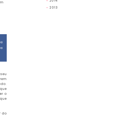
2014
im
2013
os
os
 seu
trem
ado.
 que
er o
 que
r do