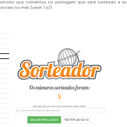
strado que comentou na postagem que será sorteado e a
oníveis no mês (yeah \o/).