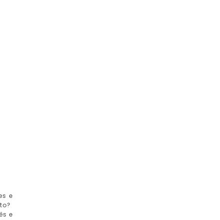
es e
rto?
ês e