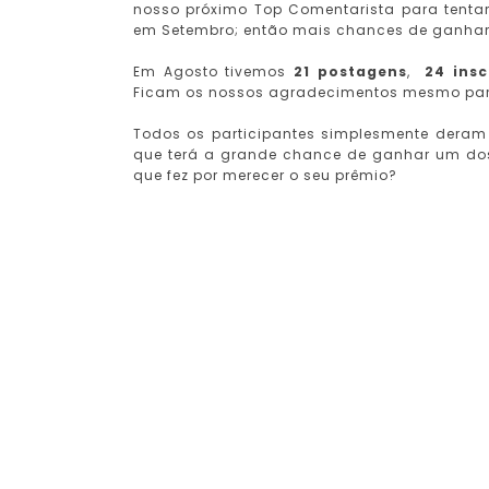
nosso próximo Top Comentarista para tentar
em Setembro; então mais chances de ganhar
Em Agosto tivemos
21 postagens
,
24 insc
Ficam os nossos agradecimentos mesmo para
Todos os participantes simplesmente dera
que terá a grande chance de ganhar um dos
que fez por merecer o seu prêmio?