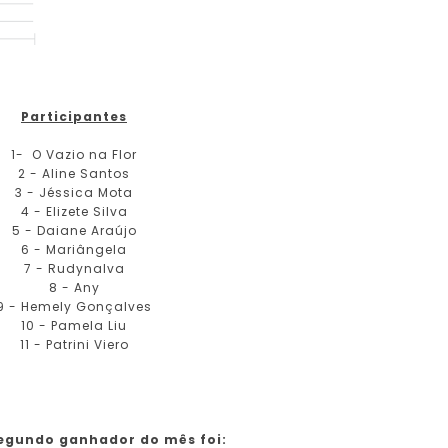
Participantes
1- O Vazio na Flor
2 - Aline Santos
3 - Jéssica Mota
4 - Elizete Silva
5 - Daiane Araújo
6 - Mariângela
7 - Rudynalva
8 - Any
9 - Hemely Gonçalves
10 - Pamela Liu
11 - Patrini Viero
egundo ganhador do mês foi: