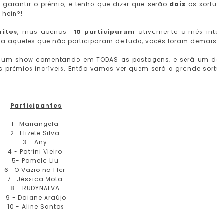
 garantir o prêmio, e tenho que dizer que serão
dois
os sort
 hein?!
ritos
, mas apenas
10 participaram
ativamente o mês inte
 aqueles que não participaram de tudo, vocês foram demais
m um show comentando em TODAS as postagens, e será um d
 prêmios incríveis. Então vamos ver quem será o grande sor
Participantes
1- Mariangela
2- Elizete Silva
3 - Any
4 - Patrini Vieiro
5- Pamela Liu
6- O Vazio na Flor
7- Jéssica Mota
8 - RUDYNALVA
9 - Daiane Araújo
10 - Aline Santos