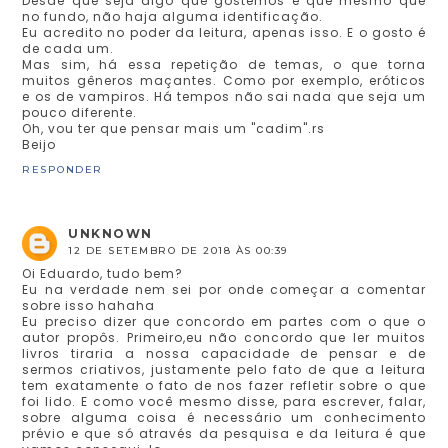
Desde que seja algo que gostemos e que mesmo que
no fundo, não haja alguma identificação.
Eu acredito no poder da leitura, apenas isso. E o gosto é
de cada um.
Mas sim, há essa repetição de temas, o que torna
muitos gêneros maçantes. Como por exemplo, eróticos
e os de vampiros. Há tempos não sai nada que seja um
pouco diferente.
Oh, vou ter que pensar mais um "cadim".rs
Beijo
RESPONDER
UNKNOWN
12 DE SETEMBRO DE 2018 ÀS 00:39
Oi Eduardo, tudo bem?
Eu na verdade nem sei por onde começar a comentar
sobre isso hahaha
Eu preciso dizer que concordo em partes com o que o
autor propôs. Primeiro,eu não concordo que ler muitos
livros tiraria a nossa capacidade de pensar e de
sermos criativos, justamente pelo fato de que a leitura
tem exatamente o fato de nos fazer refletir sobre o que
foi lido. E como você mesmo disse, para escrever, falar,
sobre alguma coisa é necessário um conhecimento
prévio e que só através da pesquisa e da leitura é que