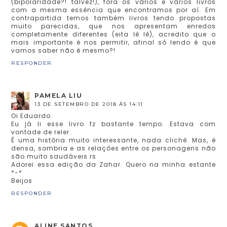
(bipolaridade?! talvez!), fora os vários e vários livros
com a mesma essência que encontramos por aí. Em
contrapartida temos também livros tendo propostas
muito parecidas, que nos apresentam enredos
completamente diferentes (eita lê lê), acredito que o
mais importante é nos permitir, afinal só lendo é que
vamos saber não é mesmo?!
RESPONDER
PAMELA LIU
13 DE SETEMBRO DE 2018 ÀS 14:11
Oi Eduardo.
Eu já li esse livro fz bastante tempo. Estava com
vontade de reler.
É uma história muito interessante, nada clichê. Mas, é
densa, sombria e as relações entre os personagens não
são muito saudáveis rs
Adorei essa edição da Zahar. Quero na minha estante
*-*
Beijos
RESPONDER
ALINE SANTOS