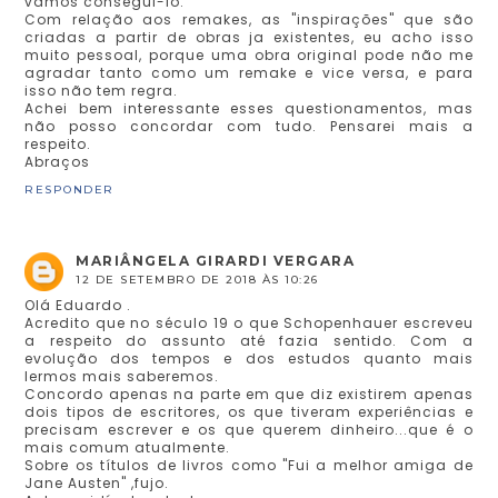
vamos consegui-lo.
Com relação aos remakes, as "inspirações" que são
criadas a partir de obras ja existentes, eu acho isso
muito pessoal, porque uma obra original pode não me
agradar tanto como um remake e vice versa, e para
isso não tem regra.
Achei bem interessante esses questionamentos, mas
não posso concordar com tudo. Pensarei mais a
respeito.
Abraços
RESPONDER
MARIÂNGELA GIRARDI VERGARA
12 DE SETEMBRO DE 2018 ÀS 10:26
Olá Eduardo .
Acredito que no século 19 o que Schopenhauer escreveu
a respeito do assunto até fazia sentido. Com a
evolução dos tempos e dos estudos quanto mais
lermos mais saberemos.
Concordo apenas na parte em que diz existirem apenas
dois tipos de escritores, os que tiveram experiências e
precisam escrever e os que querem dinheiro...que é o
mais comum atualmente.
Sobre os títulos de livros como "Fui a melhor amiga de
Jane Austen" ,fujo.