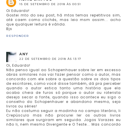
15 DE SETEMBRO DE 2018 ÀS 00:51
Oi Eduardo!
Gostei mto do seu post, há mtos temas repetitivos sim,
até caem como clichês, mas leio msm assim... acho
que qualquer leitura é válida.
Bjs
RESPONDER
ANY
22 DE SETEMBRO DE 2018 ÀS 13:17
Oi, Eduardo!
Não penso igual ao Schopenhauer sobre ler em excesso
obras similares nos vai fazer pensar como o autor, mas
concordo com ele sobre a questão sobre os dois tipos
de escritores, como você disse também, dá pra perceber
quando o autor estica tanto uma história que ela
acaba cheia de furos só porque o autor ou roterista
deseja secar a fonte, quando isso acontece eu sigo o
conselho do Schopenhauer e abandono mesmo, seja
livros ou séries!
Eu não costumo seguir a modinha no campo literário, li
Crepúsculo mas não procurei ler os outros livros
similares que surgiram em seguida. Jogos Vorazes eu
não li, nem mesmo Divergente e O Teste... Mas concordo