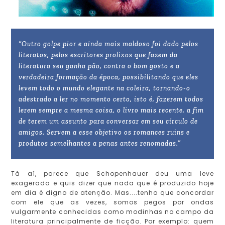
“Outro golpe pior e ainda mais maldoso foi dado pelos
literatos, pelos escritores prolixos que fazem da
literatura seu ganha pão, contra o bom gosto e a
verdadeira formação da época, possibilitando que eles
levem todo o mundo elegante na coleira, tornando-o
adestrado a ler no momento certo, isto é, fazerem todos
lerem sempre a mesma coisa, o livro mais recente, a fim
de terem um assunto para conversar em seu círculo de
amigos. Servem a esse objetivo os romances ruins e
produtos semelhantes a penas antes renomadas.”
Tá aí, parece que Schopenhauer deu uma leve
exagerada e quis dizer que nada que é produzido hoje
em dia é digno de atenção. Mas....tenho que concordar
com ele que as vezes, somos pegos por ondas
vulgarmente conhecidas como modinhas no campo da
literatura principalmente de ficção. Por exemplo: quem