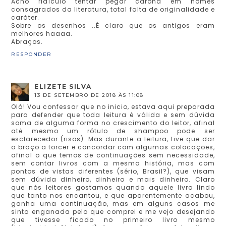
Acho ridículo tentar pegar carona em nomes
consagrados da literatura, total falta de originalidade e
caráter.
Sobre os desenhos ..É claro que os antigos eram
melhores haaaa.
Abraços.
RESPONDER
ELIZETE SILVA
13 DE SETEMBRO DE 2018 ÀS 11:08
Olá! Vou confessar que no inicio, estava aqui preparada
para defender que toda leitura é válida e sem dúvida
soma de alguma forma no crescimento do leitor, afinal
até mesmo um rótulo de shampoo pode ser
esclarecedor (risos). Mas durante a leitura, tive que dar
o braço a torcer e concordar com algumas colocações,
afinal o que temos de continuações sem necessidade,
sem contar livros com a mesma história, mas com
pontos de vistas diferentes (sério, Brasil?), que visam
sem dúvida dinheiro, dinheiro e mais dinheiro. Claro
que nós leitores gostamos quando aquele livro lindo
que tanto nos encantou, e que aparentemente acabou,
ganha uma continuação, mas em alguns casos me
sinto enganada pelo que comprei e me vejo desejando
que tivesse ficado no primeiro livro mesmo