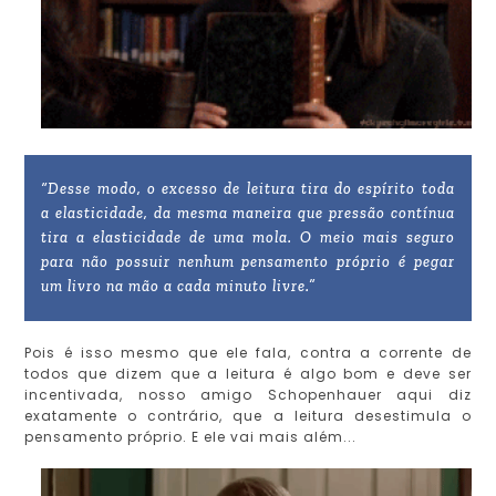
“Desse modo, o excesso de leitura tira do espírito toda
a elasticidade, da mesma maneira que pressão contínua
tira a elasticidade de uma mola. O meio mais seguro
para não possuir nenhum pensamento próprio é pegar
um livro na mão a cada minuto livre.”
Pois é isso mesmo que ele fala, contra a corrente de
todos que dizem que a leitura é algo bom e deve ser
incentivada, nosso amigo Schopenhauer aqui diz
exatamente o contrário, que a leitura desestimula o
pensamento próprio. E ele vai mais além...