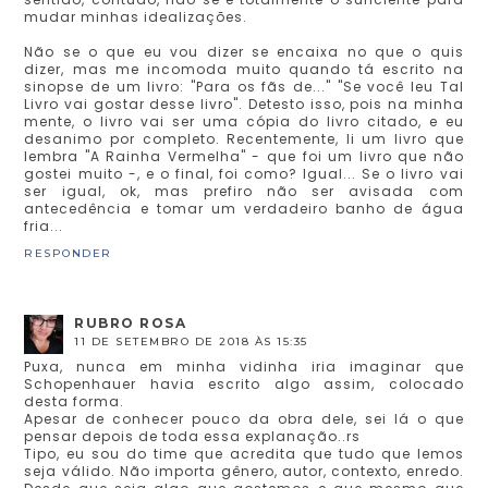
mudar minhas idealizações.
Não se o que eu vou dizer se encaixa no que o quis
dizer, mas me incomoda muito quando tá escrito na
sinopse de um livro: "Para os fãs de..." "Se você leu Tal
Livro vai gostar desse livro". Detesto isso, pois na minha
mente, o livro vai ser uma cópia do livro citado, e eu
desanimo por completo. Recentemente, li um livro que
lembra "A Rainha Vermelha" - que foi um livro que não
gostei muito -, e o final, foi como? Igual... Se o livro vai
ser igual, ok, mas prefiro não ser avisada com
antecedência e tomar um verdadeiro banho de água
fria...
RESPONDER
RUBRO ROSA
11 DE SETEMBRO DE 2018 ÀS 15:35
Puxa, nunca em minha vidinha iria imaginar que
Schopenhauer havia escrito algo assim, colocado
desta forma.
Apesar de conhecer pouco da obra dele, sei lá o que
pensar depois de toda essa explanação..rs
Tipo, eu sou do time que acredita que tudo que lemos
seja válido. Não importa gênero, autor, contexto, enredo.