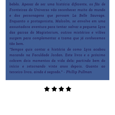
bebês. Apesar de ser uma história diferente, os fãs de
Fronteiras do Universo vão reconhecer muito do mundo
e dos personagens que povoam La Belle Sauvage.
Enquanto o protagonista, Malcolm, se envolve em uma
assustadora aventura para tentar salvar a pequena Lyra
das garras do Magisterium, outros mistérios e vilões
surgem para complementar a trama que já conhecemos
tão bem.
"Sempre quis contar a história de como Lyra acabou
morando na Faculdade Jordan. Este livro e o próximo
cobrem dois momentos da vida dela: partindo bem do
início e retornando vinte anos depois. Quanto ao
terceiro livro, ainda é segredo." - Phillip Pullman