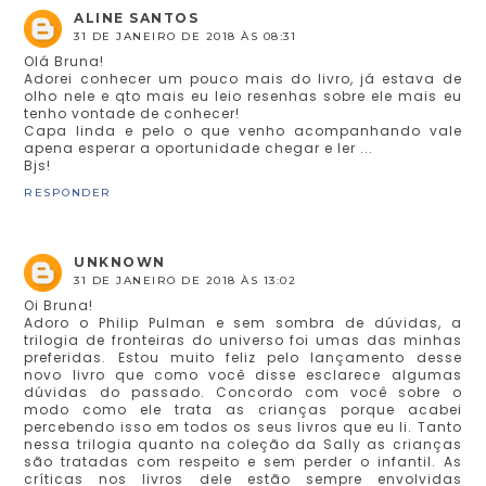
ALINE SANTOS
31 DE JANEIRO DE 2018 ÀS 08:31
Olá Bruna!
Adorei conhecer um pouco mais do livro, já estava de
olho nele e qto mais eu leio resenhas sobre ele mais eu
tenho vontade de conhecer!
Capa linda e pelo o que venho acompanhando vale
apena esperar a oportunidade chegar e ler ...
Bjs!
RESPONDER
UNKNOWN
31 DE JANEIRO DE 2018 ÀS 13:02
Oi Bruna!
Adoro o Philip Pulman e sem sombra de dúvidas, a
trilogia de fronteiras do universo foi umas das minhas
preferidas. Estou muito feliz pelo lançamento desse
novo livro que como você disse esclarece algumas
dúvidas do passado. Concordo com você sobre o
modo como ele trata as crianças porque acabei
percebendo isso em todos os seus livros que eu li. Tanto
nessa trilogia quanto na coleção da Sally as crianças
são tratadas com respeito e sem perder o infantil. As
críticas nos livros dele estão sempre envolvidas