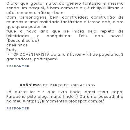
Claro que gosto muito do gênero fantasia e mesmo
sendo um prequel, é bem como falou, é Philip Pullman e
não tem como não ser bom.
Com personagens bem construídos, construção de
mundos e uma realidade fantástica diferenciada, claro
que quero poder ler.
“Que o novo ano que se inicia seja repleto de
felicidades e conquistas. Feliz ano novo!”
(Desconhecido)
cheirinhos
Rudy
1º TOP COMENTARISTA do ano 3 livros + Kit de papelaria, 3
ganhadores, participem!
RESPONDER
Anônimo
1 DE MARÇO DE 2018 ÀS 23:38
Já quero ler *-* que livro lindo, amei essa capa!
Parabéns pelo blog, muito lindo :) Da uma passadinha
no meu ♥ https://lilmomentss.blogspot.com.br/
RESPONDER