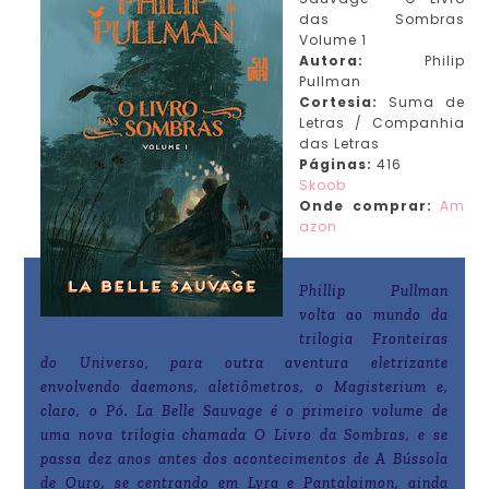
das Sombras
Volume 1
Autora:
Philip
Pullman
Cortesia:
Suma de
Letras / Companhia
das Letras
Páginas:
416
Skoob
Onde
comprar:
Am
azon
Phillip Pullman
volta ao mundo da
trilogia Fronteiras
do Universo, para outra aventura eletrizante
envolvendo daemons, aletiômetros, o Magisterium e,
claro, o Pó. La Belle Sauvage é o primeiro volume de
uma nova trilogia chamada O Livro da Sombras, e se
passa dez anos antes dos acontecimentos de A Bússola
de Ouro, se centrando em Lyra e Pantalaimon, ainda