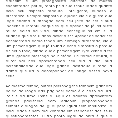
Malcolm é um protagonista diferente de muitos
encontrados por ai, tanto pela sua tênue idade quanto
pelo seu aspecto maduro, inteligente, curioso e
prestativo. Sempre disposto a ajudar, ele é alguém que
logo chama a atenção com seu jeito de ser e sua
inocência infantil daqueles que apesar de já ter visto
muita coisa na vida, ainda consegue ter em si a
criança que aos 11 anos deveria ser. Apesar de poder ser
considerada como tendo um começo arrastado, ele é
um personagem que já rouba a cena e mostra o porque
de ser o foco, ainda que a personagem Lyra venha a ter
uma grande presença na história. De forma natural, o
autor vai nos apresentando seu dia a dia, sua
personalidade que logo ganha destaque e toda a
trama que irá o acompanhar ao longo dessa nova
serie.
Ao mesmo tempo, outros personagens também ganham
palco ao longo das páginas; como é o caso da Dra.
Ralf e da irmã Frenella. Aqui os adultos apresentam
grande paciência com Malcolm, proporcionando
sempre diálogos de igual para igual sem inferioriza-lo
pela idade e sem má vontade em responder aos seus
questionamentos. Outro ponto legal da obra é que o