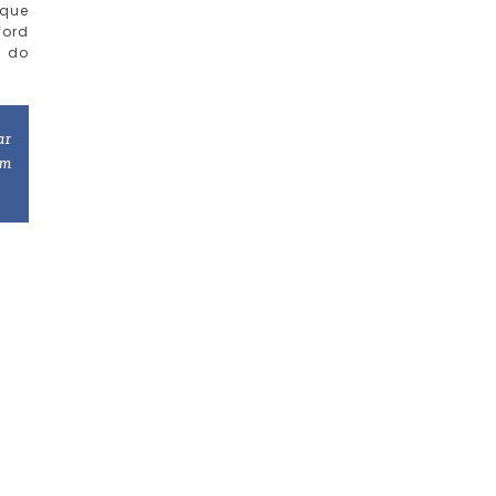
 que
ford
a do
ar
om