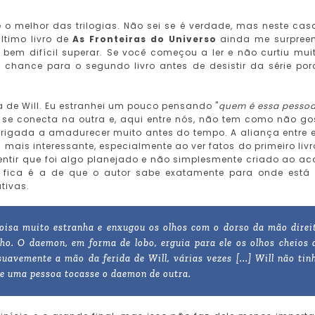
o melhor das trilogias. Não sei se é verdade, mas neste cas
ltimo livro de
As Fronteiras do Universo
ainda me surpree
 bem difícil superar. Se você começou a ler e não curtiu mu
chance para o segundo livro antes de desistir da série por
a de Will. Eu estranhei um pouco pensando "
quem é essa pessoa
 se conecta na outra e, aqui entre nós, não tem como não go
brigada a amadurecer muito antes do tempo. A aliança entre e
 mais interessante, especialmente ao ver fatos do primeiro livr
ntir que foi algo planejado e não simplesmente criado ao ac
 fica é a de que o autor sabe exatamente para onde está
tivas.
oisa muito estranha e enxugou os olhos com o dorso da mão direi
ho. O daemon, em forma de lobo, erguia para ele os olhos cheios 
uavemente a mão da ferida de Will, várias vezes [...] Will não tin
ue uma pessoa tocasse o daemon de outra.