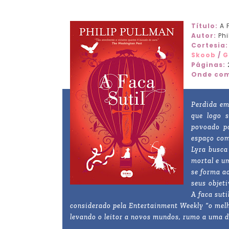
Título:
A 
Autor:
Phi
Cortesia:
Skoob
/
G
Páginas:
Onde com
Perdida em
que logo 
povoado po
espaço com
Lyra busca
mortal e u
se forma a
seus objet
A faca suti
considerado pela Entertainment Weekly “o melho
levando o leitor a novos mundos, rumo a uma 