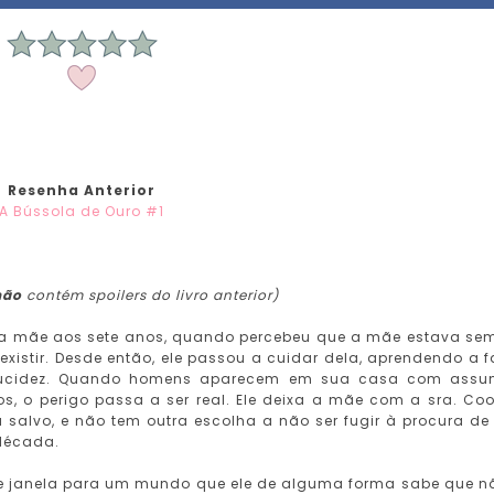
Resenha Anterior
A Bússola de Ouro #1
não
contém spoilers do livro anterior)
sua mãe aos sete anos, quando percebeu que a mãe estava se
istir. Desde então, ele passou a cuidar dela, aprendendo a f
lucidez. Quando homens aparecem em sua casa com assu
, o perigo passa a ser real. Ele deixa a mãe com a sra. Coo
 salvo, e não tem outra escolha a não ser fugir à procura de
década.
de janela para um mundo que ele de alguma forma sabe que n