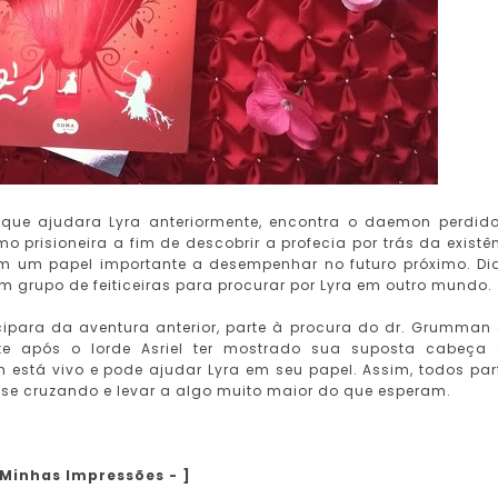
ra que ajudara Lyra anteriormente, encontra o daemon perdid
o prisioneira a fim de descobrir a profecia por trás da existê
tem um papel importante a desempenhar no futuro próximo. Di
m grupo de feiticeiras para procurar por Lyra em outro mundo.
cipara da aventura anterior, parte à procura do dr. Grumman
nte após o lorde Asriel ter mostrado sua suposta cabeça
n está vivo e pode ajudar Lyra em seu papel. Assim, todos pa
e cruzando e levar a algo muito maior do que esperam.
 Minhas Impressões - ]