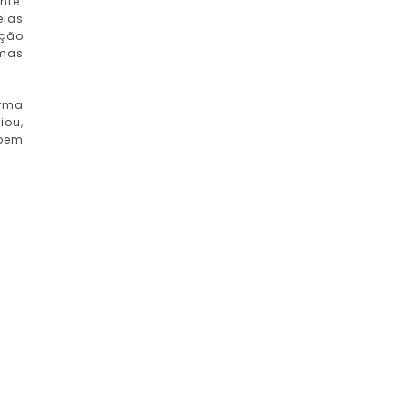
nte.
elas
cção
 mas
orma
iou,
 bem