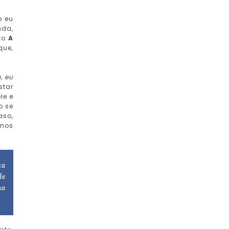
o eu
nda,
ito
A
que,
, eu
star
le e
o se
aso,
 nos
ta
de
ha