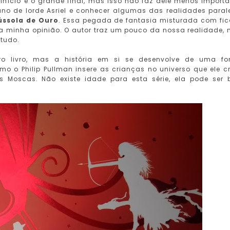
 início e o grande final, mas isso não faz dele menos importa
ano de lorde Asriel e conhecer algumas das realidades paral
ússola de Ouro
. Essa pegada de fantasia misturada com fi
l, na minha opinião. O autor traz um pouco da nossa realidade,
 tudo.
iro livro, mas a história em si se desenvolve de uma f
o o Philip Pullman insere as crianças no universo que ele cr
 Moscas. Não existe idade para esta série, ela pode ser