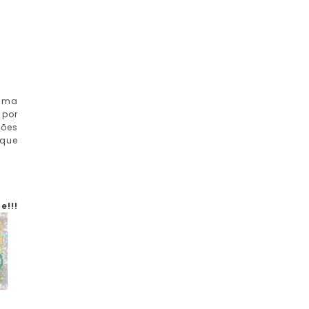
 uma
 por
ções
 que
e!!!