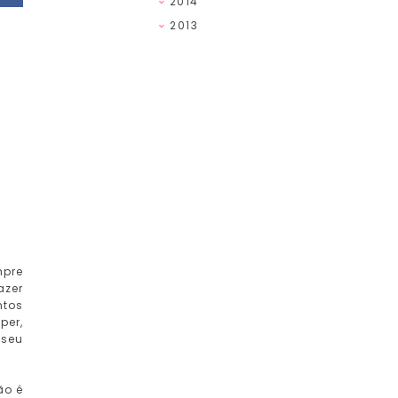
2014
2013
mpre
azer
ntos
per,
 seu
ão é