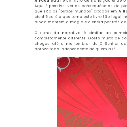
A Faca Sutil
é um livro de transição entre o
Aqui é possível ver as consequências do pl
que são os "outros mundos" citados em
A B
científica é o que torna este livro tão lega
ainda mantém a magia e ciência por trás de
O ritmo da narrativa é similar ao prime
completamente diferente. Gosto muito de com
chegou até a me lembrar de O Senhor das
aproveitada independente de quem a lê.