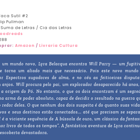
Faca Sutil #2
lip Pullman
Suma de Letras / Cia das Letras
oodreads
288
prar:
Amazon
/
Livraria Cultura
 um mundo novo, Lyra Belacqua encontra Will Parry — um fugiti
se torna um aliado mais que necessário. Pois este novo mundo
r Espectros sugadores de alma, e no céu as feiticeiras disput
 anjos. Will procura pelo pai, um explorador desaparecido há anos,
 a origem do Pó. No entanto, o que os dois encontram é um segre
ma arma de poder absoluto, capaz de decidir o resultado na guerra q
o redor deles. O que nenhum dos dois suspeita é do quanto suas vida
ivos e seus destinos estão conectados... até que precisam se separa
l é a viciante sequência de A bússola de ouro, um clássico da fantas
r livro de todos os tempos”. A fantástica aventura de Lyra continu
descoberta devastadora.