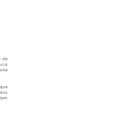
o de
ncia
ante
 que
 aos
rtem