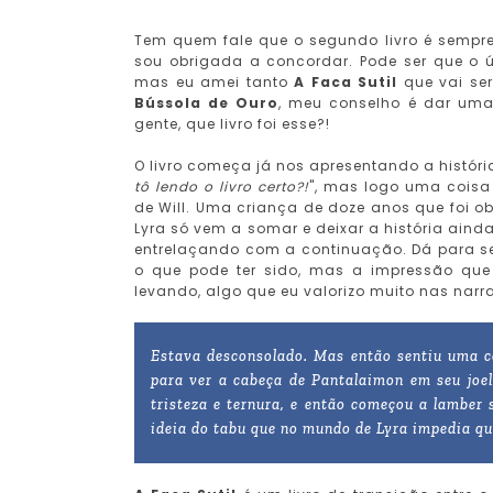
Tem quem fale que o segundo livro é sempre 
sou obrigada a concordar. Pode ser que o ú
mas eu amei tanto
A Faca Sutil
que vai ser
Bússola de Ouro
, meu conselho é dar uma 
gente, que livro foi esse?!
O livro começa já nos apresentando a históri
tô lendo o livro certo?!
", mas logo uma coisa
de Will. Uma criança de doze anos que foi o
Lyra só vem a somar e deixar a história ainda
entrelaçando com a continuação. Dá para se
o que pode ter sido, mas a impressão que
levando, algo que eu valorizo muito nas narra
Estava desconsolado. Mas então sentiu uma c
para ver a cabeça de Pantalaimon em seu joel
tristeza e ternura, e então começou a lamber s
ideia do tabu que no mundo de Lyra impedia q