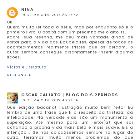
NINA
19 DE MAIO DE 2017 ÀS 17:42
Oii
Quero muito ler toda a série, mas por enquanto só li o
primeiro livro. O box tá com um precinho meio alto, rs.
Adorei sua resenha, me deu mais vontade ainda de
voltar para a vida dos Baudelaires, apesar de todos os
acontecimentos realmente tristes que os cercam, o
autor sempre consegue discretamente inserir alguma
lições.
Vícios e Literatura
RESPONDER
OSCAR CALIXTO | BLOG DOIS PERNODS
19 DE MAIO DE 2017 ÀS 21:54
Que edição bacana! Ilustração muito bem feita! Eu
lembro de uma frase que li a respeito da tristeza, da
infelicidade. Na verdade elas são um monumento à
superação. Até mesmo para um leitor(a) que sai
achando a própria vida mais bela e mais suave. Eis a
intenção... Se nos colocássemos sempre no lugar do
outro, teríamos muito menos problemas do que