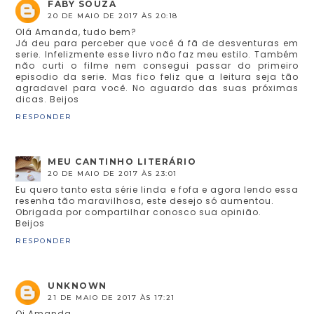
FABY SOUZA
20 DE MAIO DE 2017 ÀS 20:18
Olá Amanda, tudo bem?
Já deu para perceber que você á fã de desventuras em
serie. Infelizmente esse livro não faz meu estilo. Também
não curti o filme nem consegui passar do primeiro
episodio da serie. Mas fico feliz que a leitura seja tão
agradavel para você. No aguardo das suas próximas
dicas. Beijos
RESPONDER
MEU CANTINHO LITERÁRIO
20 DE MAIO DE 2017 ÀS 23:01
Eu quero tanto esta série linda e fofa e agora lendo essa
resenha tão maravilhosa, este desejo só aumentou.
Obrigada por compartilhar conosco sua opinião.
Beijos
RESPONDER
UNKNOWN
21 DE MAIO DE 2017 ÀS 17:21
Oi Amanda,