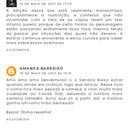
16 DE MAIO DE 2017 ÀS 17:23
A edição desse box está realmente maravilhoso,
principalmente a ilustração, e confesso que não
incomodei com o fato de as capas terem um teor
infanto juvenil, porque de certa forma os personagens
estão passando exatamente essa fase, mesmo tendo
de passar por situações das quais não deveria. A
estória continua envolvente, e estou curiosa para saber
mais sobre essas aventuras.
RESPONDER
AMANDA BARREIRO
18 DE MAIO DE 2017 ÀS 19:10
Amo amo amo Desventuras! Li o Serraria Baixo Astral
quando ainda era criança, logo que lançou. Nesse livro
o clima fica mais pesado e começa a rolar muito mais
crueldade do Conde Olaf, deixando a história mais
sombria também. Acho que só a partir daí a história
ganha um rumo mais delineado!
Beijos! Ótima resenha!
RESPONDER