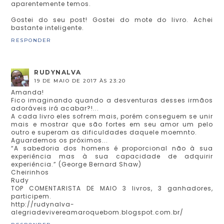
aparentemente temos.
Gostei do seu post! Gostei do mote do livro. Achei
bastante inteligente.
RESPONDER
RUDYNALVA
19 DE MAIO DE 2017 ÀS 23:20
Amanda!
Fico imaginando quando a desventuras desses irmãos
adoráveis irá acabar?!...
A cada livro eles sofrem mais, porém conseguem se unir
mais e mostrar que são fortes em seu amor um pelo
outro e superam as dificuldades daquele moemnto.
Aguardemos os próximos...
“A sabedoria dos homens é proporcional não à sua
experiência mas à sua capacidade de adquirir
experiência.” (George Bernard Shaw)
Cheirinhos
Rudy
TOP COMENTARISTA DE MAIO 3 livros, 3 ganhadores,
participem.
http://rudynalva-
alegriadevivereamaroquebom.blogspot.com.br/