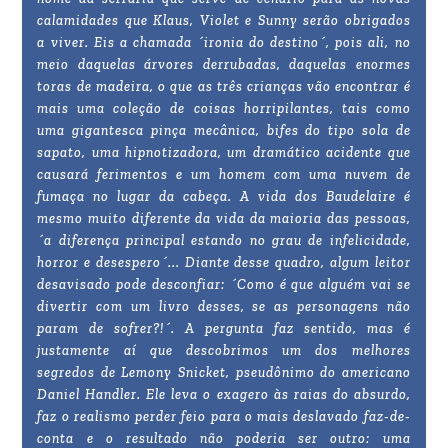
calamidades que Klaus, Violet e Sunny serão obrigados
a viver. Eis a chamada ´ironia do destino´, pois ali, no
meio daquelas árvores derrubadas, daquelas enormes
toras de madeira, o que as três crianças vão encontrar é
mais uma coleção de coisas horripilantes, tais como
uma gigantesca pinça mecânica, bifes do tipo sola de
sapato, uma hipnotizadora, um dramático acidente que
causará ferimentos e um homem com uma nuvem de
fumaça no lugar da cabeça. A vida dos Baudelaire é
mesmo muito diferente da vida da maioria das pessoas,
´a diferença principal estando no grau de infelicidade,
horror e desespero´...
Diante desse quadro, algum leitor
desavisado pode desconfiar: ´Como é que alguém vai se
divertir com um livro desses, se as personagens não
param de sofrer?!´. A pergunta faz sentido, mas é
justamente aí que descobrimos um dos melhores
segredos de Lemony Snicket, pseudônimo do americano
Daniel Handler. Ele leva o exagero às raias do absurdo,
faz o realismo perder feio para o mais deslavado faz-de-
conta e o resultado não poderia ser outro: uma