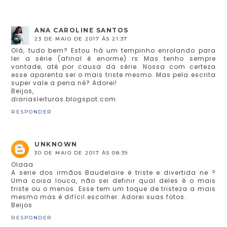
ANA CAROLINE SANTOS
23 DE MAIO DE 2017 ÀS 21:37
Olá, tudo bem? Estou há um tempinho enrolando para
ler a série (afinal é enorme) rs Mas tenho sempre
vontade, até por causa da série. Nossa com certeza
esse aparenta ser o mais triste mesmo. Mas pela escrita
super vale a pena né? Adorei!
Beijos,
diariasleituras.blogspot.com.
RESPONDER
UNKNOWN
30 DE MAIO DE 2017 ÀS 08:39
Olaaa
A serie dos irmãos Baudelaire é triste e divertida ne ?
Uma coisa louca, não sei definir qual deles é o mais
triste ou o menos. Esse tem um toque de tristeza a mais
mesmo mas é difícil escolher. Adorei suas fotos.
Beijos
RESPONDER