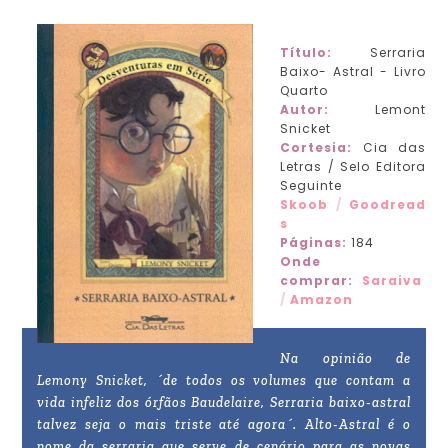
Título:
Serraria
Baixo- Astral - Livro
Quarto
Autor:
Lemont
Snicket
Cortesia:
Cia das
Letras / Selo Editora
Seguinte
Skoob
/
Goodread
s
Páginas:
184
Onde
comprar:
Saraiva
/
Amazon
Na opinião de
Lemony Snicket, ´de todos os volumes que contam a
vida infeliz dos órfãos Baudelaire, Serraria baixo-astral
talvez seja o mais triste até agora´. Alto-Astral é o
nome da serraria que serve de cen
ário para as novas