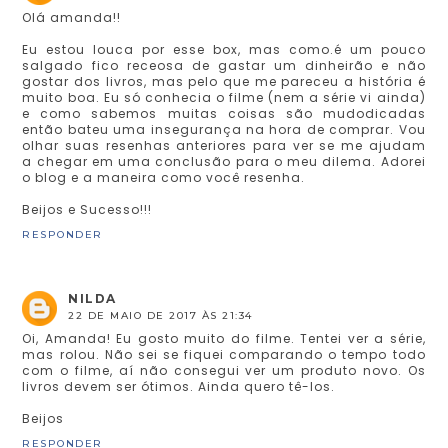
Olá amanda!!
Eu estou louca por esse box, mas como.é um pouco
salgado fico receosa de gastar um dinheirão e não
gostar dos livros, mas pelo que me pareceu a história é
muito boa. Eu só conhecia o filme (nem a série vi ainda)
e como sabemos muitas coisas são mudodicadas
então bateu uma insegurança na hora de comprar. Vou
olhar suas resenhas anteriores para ver se me ajudam
a chegar em uma conclusão para o meu dilema. Adorei
o blog e a maneira como você resenha.
Beijos e Sucesso!!!
RESPONDER
NILDA
22 DE MAIO DE 2017 ÀS 21:34
Oi, Amanda! Eu gosto muito do filme. Tentei ver a série,
mas rolou. Não sei se fiquei comparando o tempo todo
com o filme, aí não consegui ver um produto novo. Os
livros devem ser ótimos. Ainda quero tê-los.
Beijos
RESPONDER