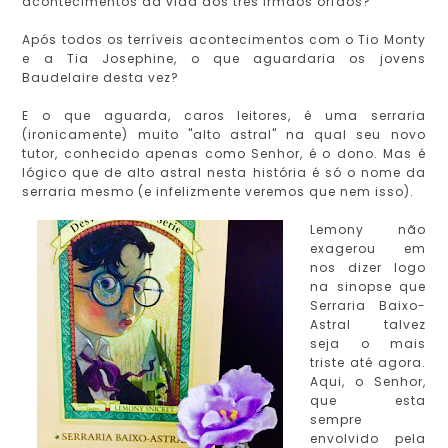
acontecimentos da vida dos três irmãos órfãos?
Após todos os terríveis acontecimentos com o Tio Monty
e a Tia Josephine, o que aguardaria os jovens
Baudelaire desta vez?
E o que aguarda, caros leitores, é uma serraria
(ironicamente) muito "alto astral" na qual seu novo
tutor, conhecido apenas como Senhor, é o dono. Mas é
lógico que de alto astral nesta história é só o nome da
serraria mesmo (e infelizmente veremos que nem isso).
Lemony não
exagerou em
nos dizer logo
na sinopse que
Serraria Baixo-
Astral talvez
seja o mais
triste até agora.
Aqui, o Senhor,
que esta
sempre
envolvido pela