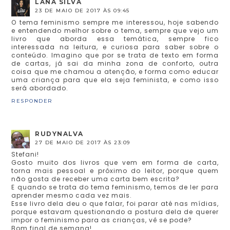
LANA SILVA
23 DE MAIO DE 2017 ÀS 09:45
O tema feminismo sempre me interessou, hoje sabendo
e entendendo melhor sobre o tema, sempre que vejo um
livro que aborda essa temática, sempre fico
interessada na leitura, e curiosa para saber sobre o
conteúdo. Imagino que por se trata de texto em forma
de cartas, já sai da minha zona de conforto, outra
coisa que me chamou a atenção, e forma como educar
uma criança para que ela seja feminista, e como isso
será abordado.
RESPONDER
RUDYNALVA
27 DE MAIO DE 2017 ÀS 23:09
Stefani!
Gosto muito dos livros que vem em forma de carta,
torna mais pessoal e próximo do leitor, porque quem
não gosta de receber uma carta bem escrita?
E quando se trata do tema feminismo, temos de ler para
aprender mesmo cada vez mais.
Esse livro dela deu o que falar, foi parar até nas mídias,
porque estavam questionando a postura dela de querer
impor o feminismo para as crianças, vê se pode?
Bom final de semana!