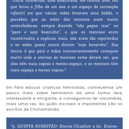
"Outra conhecida, uma americana, me contou uma vez
que levou o filho de um ano a um espaço de recreação
infantil em que várias mães levavam seus bebês, e
percebeu que as mães das meninas eram muito
controladoras, sempre dizendo “não pegue isso” ou
“pare e seja boazinha”, e que os meninos eram
incentivados a explorar mais, não eram tão reprimidos
e as mães quase nunca diziam “seja bonzinho”. Sua
teoria é que pais e mães inconscientemente começam
muito cedo a ensinar às meninas como devem ser, que
elas têm mais regras e menos espaço, e os meninos têm
mais espaço e menos regras."
Em Para educar crianças feministas, conhecemos um
pouco mais sobre feminismo de uma forma leve,
interessante e intrigante, e conseguimos ter vislumbres,
mais uma vez, do quão incríveis e importantes são os
escritos de Chimamanda.
"5. QUINTA SUGESTÃO: Ensine Chizalum a ler. Ensine-