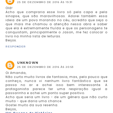
25 DE DEZEMBRO DE 2016 ÀS 19:31
Olá!
Acho que compraria esse livro só pela capa e pela
sinopse, que são maravilhosas. Adorei também essa
ideia de um povo morando no céu, acredito que seja o
que mais me chamou a atenção nessa obra e saber
que ela é extremamente fluída e que os personagens te
conquistam, principalmente o Jason, me fez colocar o
livro na minha lista de leituras.
Beijos.
RESPONDER
UNKNOWN
25 DE DEZEMBRO DE 2016 ÀS 20:53
Oi Amanda,
Não curto muito livros de fantasia, mas, pelo pouco que
conheço, nunca vi nenhum livro fantástico que se
passa no ar e achei isso bem interessante. A
protagonista parece ter uma respiração igual a
passarinho e achei um ponto super positivo.
Acho que seria um livro - de um gênero que não curto
muito - que daria uma chance.
Gostei muito da sua resenha.
Beijos,