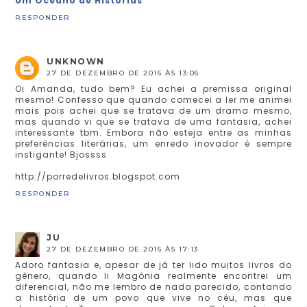
Um Oceano de Histórias
RESPONDER
UNKNOWN
27 DE DEZEMBRO DE 2016 ÀS 13:06
Oi Amanda, tudo bem? Eu achei a premissa original
mesmo! Confesso que quando comecei a ler me animei
mais pois achei que se tratava de um drama mesmo,
mas quando vi que se tratava de uma fantasia, achei
interessante tbm. Embora não esteja entre as minhas
preferências literárias, um enredo inovador é sempre
instigante! Bjossss
http://porredelivros.blogspot.com
RESPONDER
JU
27 DE DEZEMBRO DE 2016 ÀS 17:13
Adoro fantasia e, apesar de já ter lido muitos livros do
gênero, quando li Magônia realmente encontrei um
diferencial, não me lembro de nada parecido, contando
a história de um povo que vive no céu, mas que