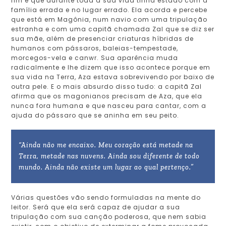
fim e que durante toda a sua vida tinha estado com a
família errada e no lugar errado. Ela acorda e percebe
que está em Magônia, num navio com uma tripulação
estranha e com uma capitã chamada Zal que se diz ser
sua mãe, além de presenciar criaturas híbridas de
humanos com pássaros, baleias-tempestade,
morcegos-vela e canwr. Sua aparência muda
radicalmente e lhe dizem que isso acontece porque em
sua vida na Terra, Aza estava sobrevivendo por baixo de
outra pele. E o mais absurdo disso tudo: a capitã Zal
afirma que os magonianos precisam de Aza, que ela
nunca fora humana e que nasceu para cantar, com a
ajuda do pássaro que se aninha em seu peito.
“Ainda não me encaixo. Meu coração está metade na
Terra, metade nas nuvens. Ainda sou diferente de todo
mundo. Ainda não existe um lugar ao qual pertenço.”
Várias questões vão sendo formuladas na mente do
leitor. Será que ela será capaz de ajudar a sua
tripulação com sua canção poderosa, que nem sabia