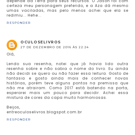
depende da Terra para seus recursos. O Jason foi com
certeza meu personagem preferido, e a Aza dá mesmo
umas vaciladas, mas pelo menos achei que ela se
redimiu... Hehe...
RESPONDER
OCULOSELIVROS
27 DE DEZEMBRO DE 2016 ÀS 22:24
Olá,
Lendo sua resenha, notei que já havia lido outra
resenha sobre e não sabia o nome do livro. Eu ainda
não decidi se quero ou não fazer essa leitura. Gosto de
fantasia e gosto ainda mais de conhecer novas
histórias, porém teve alguns pontos na premissa que
não me atrairam. Como 2017 está batendo na porta,
esperarei mais um pouco para decidir. Achei essa
mistura de cores da capa muito harmoniosas.
Beijos,
entreoculoselivros.blogspot.com.br
RESPONDER