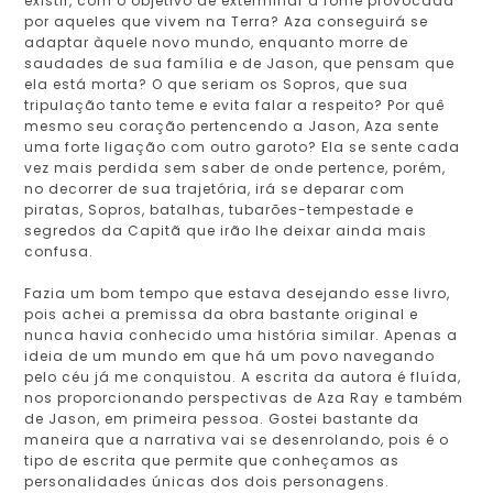
existir, com o objetivo de exterminar a fome provocada
por aqueles que vivem na Terra? Aza conseguirá se
adaptar àquele novo mundo, enquanto morre de
saudades de sua família e de Jason, que pensam que
ela está morta? O que seriam os Sopros, que sua
tripulação tanto teme e evita falar a respeito? Por quê
mesmo seu coração pertencendo a Jason, Aza sente
uma forte ligação com outro garoto? Ela se sente cada
vez mais perdida sem saber de onde pertence, porém,
no decorrer de sua trajetória, irá se deparar com
piratas, Sopros, batalhas, tubarões-tempestade e
segredos da Capitã que irão lhe deixar ainda mais
confusa.
Fazia um bom tempo que estava desejando esse livro,
pois achei a premissa da obra bastante original e
nunca havia conhecido uma história similar. Apenas a
ideia de um mundo em que há um povo navegando
pelo céu já me conquistou. A escrita da autora é fluída,
nos proporcionando perspectivas de Aza Ray e também
de Jason, em primeira pessoa. Gostei bastante da
maneira que a narrativa vai se desenrolando, pois é o
tipo de escrita que permite que conheçamos as
personalidades únicas dos dois personagens.