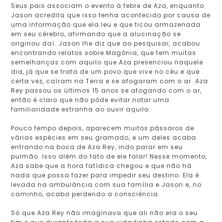
Seus pais associam o evento à febre de Aza, enquanto
Jason acredita que isso tenha acontecido por causa de
uma informação que ela leu e que ficou armazenada
em seu cérebro, afirmando que a alucinação se
originou daí. Jason lhe diz que ao pesquisar, acabou
encontrando relatos sobre Magônia, que tem muitas
semelhanças com aquilo que Aza presenciou naquele
dia, já que se trata de um povo que vive no céu e que
certa vez, caíram na Terra e se afogaram com o ar. Aza
Rey passou os últimos 15 anos se afogando com o ar,
então é claro que não pôde evitar notar uma
familiaridade estranha ao ouvir aquilo.
Pouco tempo depois, aparecem muitos pássaros de
várias espécies em seu gramado, e um deles acaba
entrando na boca de Aza Rey, indo parar em seu
pulmão. Isso além do fato de ele falar! Nesse momento,
Aza sabe que a hora fatídica chegou e que não há
nada que possa fazer para impedir seu destino. Ela é
levada na ambulância com sua família e Jason e, no
caminho, acaba perdendo a consciência.
Só que Aza Rey não imaginava que ali não era o seu