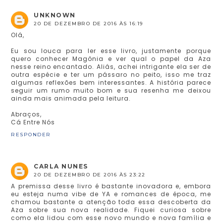
UNKNOWN
20 DE DEZEMBRO DE 2016 ÀS 16:19
Olá,
Eu sou louca para ler esse livro, justamente porque
quero conhecer Magônia e ver qual o papel da Aza
nesse reino encantado. Aliás, achei intrigante ela ser de
outra espécie e ter um pássaro no peito, isso me traz
algumas reflexões bem interessantes. A história parece
seguir um rumo muito bom e sua resenha me deixou
ainda mais animada pela leitura.
Abraços,
Cá Entre Nós
RESPONDER
CARLA NUNES
20 DE DEZEMBRO DE 2016 ÀS 23:22
A premissa desse livro é bastante inovadora e, embora
eu esteja numa vibe de YA e romances de época, me
chamou bastante a atenção toda essa descoberta da
Aza sobre sua nova realidade. Fiquei curiosa sobre
como ela lidou com esse novo mundo e nova família e