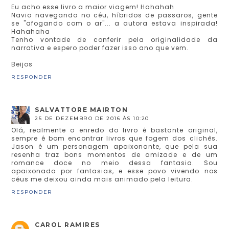
Eu acho esse livro a maior viagem! Hahahah
Navio navegando no céu, híbridos de passaros, gente
se "afogando com o ar"... a autora estava inspirada!
Hahahaha
Tenho vontade de conferir pela originalidade da
narrativa e espero poder fazer isso ano que vem.
Beijos
RESPONDER
SALVATTORE MAIRTON
25 DE DEZEMBRO DE 2016 ÀS 10:20
Olá, realmente o enredo do livro é bastante original,
sempre é bom encontrar livros que fogem dos clichês.
Jason é um personagem apaixonante, que pela sua
resenha traz bons momentos de amizade e de um
romance doce no meio dessa fantasia. Sou
apaixonado por fantasias, e esse povo vivendo nos
céus me deixou ainda mais animado pela leitura.
RESPONDER
CAROL RAMIRES