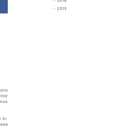
2014
2013
nino
ntar
 nos
 Sr.
rase