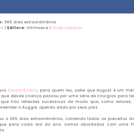
o:
365 dias extraordinários
ob
|
Editora:
Intrínseca |
Onde comprar
ivro
Extraordinário
, para quem leu, sabe que August é um me
que desde criança passou por uma série de cirurgias para te
 que traz reflexões sucessivas de modo que, como leitores,
reender o Auggie, apelido dado por seus pais.
ou o 365 dias extraordinários, contendo todos os preceitos do
é que para cada dia do ano, somos abordados com uma f
ta.