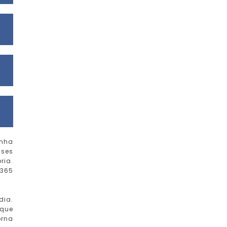
inha
ases
ria.
 365
dia.
 que
orna