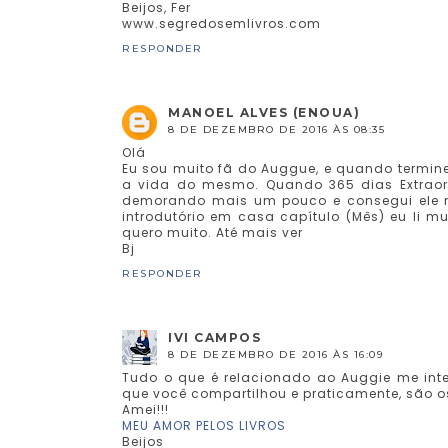
Beijos, Fer
www.segredosemlivros.com
RESPONDER
MANOEL ALVES (ENOUA)
8 DE DEZEMBRO DE 2016 ÀS 08:35
Olá
Eu sou muito fã do Auggue, e quando terminei
a vida do mesmo. Quando 365 dias Extraord
demorando mais um pouco e consegui ele n
introdutório em casa capítulo (Mês) eu li mu
quero muito. Até mais ver
Bj
RESPONDER
IVI CAMPOS
8 DE DEZEMBRO DE 2016 ÀS 16:09
Tudo o que é relacionado ao Auggie me inter
que você compartilhou e praticamente, são 
Amei!!!
MEU AMOR PELOS LIVROS
Beijos