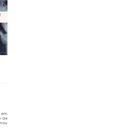
Ê
r em
e de
onou