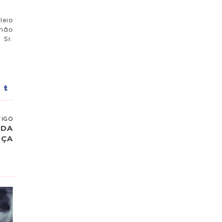
leio
 não
 Sr.
TIGO
 DA
NÇA