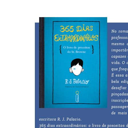
No roman
professo
mesmo d
importân
capazes 
vida. O 
que freq
É essa a
bela edi
desafiar
pinçadas
inscriç
passagen
de mais
escritora R. J. Palacio.
365 dias extraordinários: o livro de preceitos