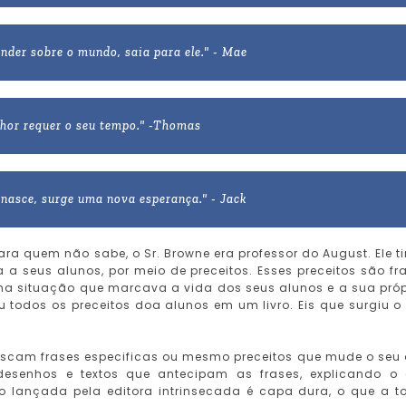
ender sobre o mundo, saia para ele." - Mae
lhor requer o seu tempo." -Thomas
 nasce, surge uma nova esperança." - Jack
 para quem não sabe, o Sr. Browne era professor do August. Ele t
a seus alunos, por meio de preceitos. Esses preceitos são fr
ma situação que marcava a vida dos seus alunos e a sua próp
ou todos os preceitos doa alunos em um livro. Eis que surgiu o
 buscam frases especificas ou mesmo preceitos que mude o seu 
esenhos e textos que antecipam as frases, explicando o
lançada pela editora intrinsecada é capa dura, o que a t