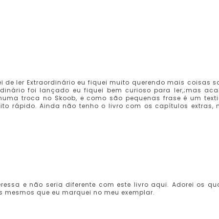
 de ler Extraordinário eu fiquei muito querendo mais coisas s
inário foi lançado eu fiquei bem curioso para ler,;mas ac
uma troca no Skoob, e como são pequenas frase é um text
ito rápido. Ainda não tenho o livro com os capítulos extras,
essa e não seria diferente com este livro aqui. Adorei os qu
os mesmos que eu marquei no meu exemplar.