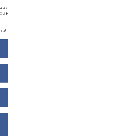
suas
 que
no!