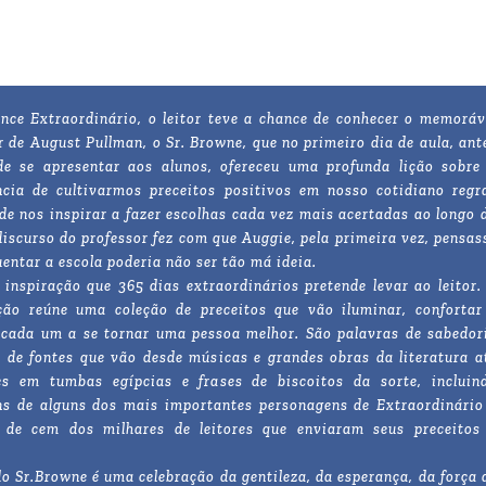
ce Extraordinário, o leitor teve a chance de conhecer o memoráv
r de August Pullman, o Sr. Browne, que no primeiro dia de aula, ant
e se apresentar aos alunos, ofereceu uma profunda lição sobre
cia de cultivarmos preceitos positivos em nosso cotidiano regr
de nos inspirar a fazer escolhas cada vez mais acertadas ao longo 
discurso do professor fez com que Auggie, pela primeira vez, pensas
uentar a escola poderia não ser tão má ideia.
 inspiração que 365 dias extraordinários pretende levar ao leitor.
ção reúne uma coleção de preceitos que vão iluminar, confortar
 cada um a se tornar uma pessoa melhor. São palavras de sabedor
 de fontes que vão desde músicas e grandes obras da literatura a
ões em tumbas egípcias e frases de biscoitos da sorte, incluin
s de alguns dos mais importantes personagens de Extraordinário
 de cem dos milhares de leitores que enviaram seus preceitos
 do Sr.Browne é uma celebração da gentileza, da esperança, da força 