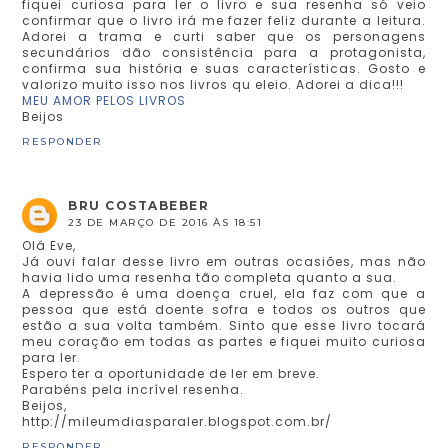
fiquei curiosa para ler o livro e sua resenha só veio
confirmar que o livro irá me fazer feliz durante a leitura.
Adorei a trama e curti saber que os personagens
secundários dão consistência para a protagonista,
confirma sua história e suas características. Gosto e
valorizo muito isso nos livros qu eleio. Adorei a dica!!!
MEU AMOR PELOS LIVROS
Beijos
RESPONDER
BRU COSTABEBER
23 DE MARÇO DE 2016 ÀS 18:51
Olá Eve,
Já ouvi falar desse livro em outras ocasiões, mas não
havia lido uma resenha tão completa quanto a sua.
A depressão é uma doença cruel, ela faz com que a
pessoa que está doente sofra e todos os outros que
estão a sua volta também. Sinto que esse livro tocará
meu coração em todas as partes e fiquei muito curiosa
para ler.
Espero ter a oportunidade de ler em breve.
Parabéns pela incrível resenha.
Beijos,
http://mileumdiasparaler.blogspot.com.br/
RESPONDER