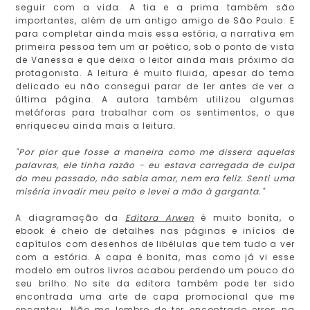
seguir com a vida. A tia e a prima também são
importantes, além de um antigo amigo de São Paulo. E
para completar ainda mais essa estória, a narrativa em
primeira pessoa tem um ar poético, sob o ponto de vista
de Vanessa e que deixa o leitor ainda mais próximo da
protagonista. A leitura é muito fluida, apesar do tema
delicado eu não consegui parar de ler antes de ver a
última página. A autora também utilizou algumas
metáforas para trabalhar com os sentimentos, o que
enriqueceu ainda mais a leitura.
"Por pior que fosse a maneira como me dissera aquelas
palavras, ele tinha razão - eu estava carregada de culpa
do meu passado, não sabia amar, nem era feliz. Senti uma
miséria invadir meu peito e levei a mão à garganta."
A diagramação da
Editora Arwen
é muito bonita, o
ebook é cheio de detalhes nas páginas e inícios de
capítulos com desenhos de libélulas que tem tudo a ver
com a estória. A capa é bonita, mas como já vi esse
modelo em outros livros acabou perdendo um pouco do
seu brilho. No site da editora também pode ter sido
encontrada uma arte de capa promocional que me
encantou. Não me lembro de ter encontrado erros na