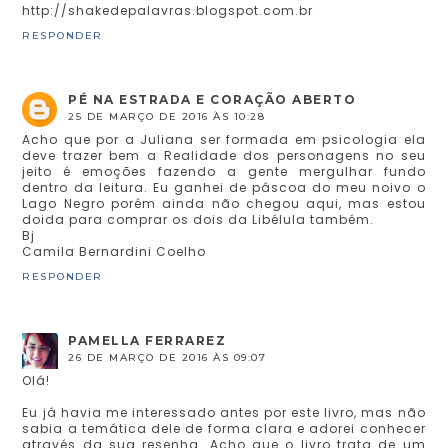
http://shakedepalavras.blogspot.com.br
RESPONDER
PÉ NA ESTRADA E CORAÇÃO ABERTO
25 DE MARÇO DE 2016 ÀS 10:28
Acho que por a Juliana ser formada em psicologia ela
deve trazer bem a Realidade dos personagens no seu
jeito é emoções fazendo a gente mergulhar fundo
dentro da leitura. Eu ganhei de páscoa do meu noivo o
Lago Negro porém ainda não chegou aqui, mas estou
doida para comprar os dois da Libélula também.
Bj
Camila Bernardini Coelho
RESPONDER
PAMELLA FERRAREZ
26 DE MARÇO DE 2016 ÀS 09:07
Olá!
Eu já havia me interessado antes por este livro, mas não
sabia a temática dele de forma clara e adorei conhecer
através da sua resenha. Acho que o livro trata de um