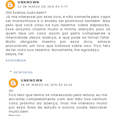
UNKNOWN
22 DE MARÇO DE 2016 ÀS 11:17
Olá Evelise, tudo bem?
Já me interessei por esse livro, e não somente pela capa
ser maravilhosa e o enredo ser promissor também. Mas
pelo que você citou na sua resenha: sobre depressão.
Esse assunto chama muito a minha atenção, pois só
quem teve um caso assim por perto compreende a
intensidade dessa doença, e que pode se tornar fatal.
Muito obrigada mesmo por essa dica, estava
procurando um livro que tratasse sobre isso. Fico feliz
de ter visto sua resenha. Novamente, lhe agradeço.
beijos, Fer
RESPONDER
RESPOSTAS
UNKNOWN
28 DE MARÇO DE 2016 ÀS 20:29
Oi!
Fico feliz que tenha se interessado pela leitura, eu me
encantei completamente com ela! Não tive nenhum
caso próximo da doença, mas me interesso muito
por essa área de estudo e autora soube descrever
muito bem.
Beijos!