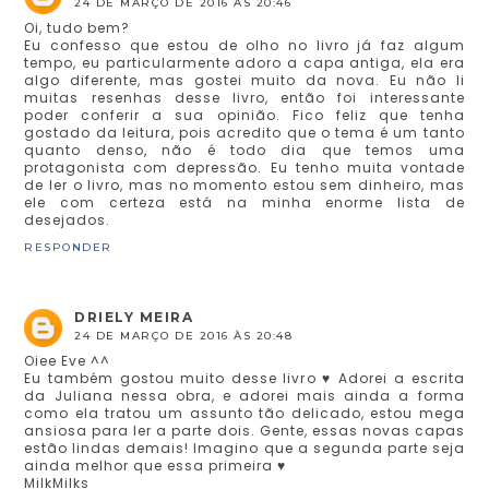
24 DE MARÇO DE 2016 ÀS 20:46
Oi, tudo bem?
Eu confesso que estou de olho no livro já faz algum
tempo, eu particularmente adoro a capa antiga, ela era
algo diferente, mas gostei muito da nova. Eu não li
muitas resenhas desse livro, então foi interessante
poder conferir a sua opinião. Fico feliz que tenha
gostado da leitura, pois acredito que o tema é um tanto
quanto denso, não é todo dia que temos uma
protagonista com depressão. Eu tenho muita vontade
de ler o livro, mas no momento estou sem dinheiro, mas
ele com certeza está na minha enorme lista de
desejados.
RESPONDER
DRIELY MEIRA
24 DE MARÇO DE 2016 ÀS 20:48
Oiee Eve ^^
Eu também gostou muito desse livro ♥ Adorei a escrita
da Juliana nessa obra, e adorei mais ainda a forma
como ela tratou um assunto tão delicado, estou mega
ansiosa para ler a parte dois. Gente, essas novas capas
estão lindas demais! Imagino que a segunda parte seja
ainda melhor que essa primeira ♥
MilkMilks