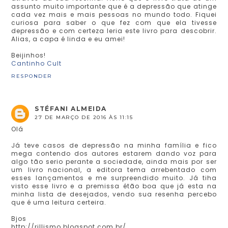
assunto muito importante que é a depressão que atinge
cada vez mais e mais pessoas no mundo todo. Fiquei
curiosa para saber o que fez com que ela tivesse
depressão e com certeza leria este livro para descobrir.
Alias, a capa é linda e eu amei!
Beijinhos!
Cantinho Cult
RESPONDER
STÉFANI ALMEIDA
27 DE MARÇO DE 2016 ÀS 11:15
Olá
Já teve casos de depressão na minha família e fico
mega contendo dos autores estarem dando voz para
algo tão serio perante a sociedade, ainda mais por ser
um livro nacional, a editora tema arrebentado com
esses lançamentos e me surpreendido muito. Já tiha
visto esse livro e a premissa étão boa que já esta na
minha lista de desejados, vendo sua resenha percebo
que é uma leitura certeira.
Bjos
http://rillismo.blogspot.com.br/