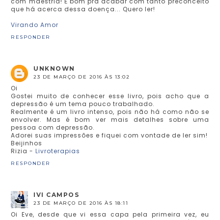
com maestria! É bom pra acabar com tanto preconceito
que há acerca dessa doença... Quero ler!
Virando Amor
RESPONDER
UNKNOWN
23 DE MARÇO DE 2016 ÀS 13:02
Oi
Gostei muito de conhecer esse livro, pois acho que a
depressão é um tema pouco trabalhado.
Realmente é um livro intenso, pois não há como não se
envolver. Mas é bom ver mais detalhes sobre uma
pessoa com depressão.
Adorei suas impressões e fiquei com vontade de ler sim!
Beijinhos
Rizia -
Livroterapias
RESPONDER
IVI CAMPOS
23 DE MARÇO DE 2016 ÀS 18:11
Oi Eve, desde que vi essa capa pela primeira vez, eu