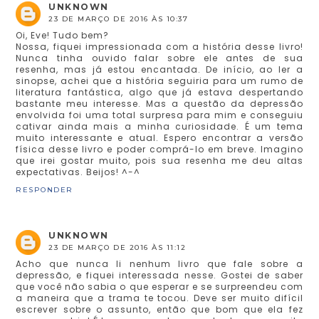
UNKNOWN
23 DE MARÇO DE 2016 ÀS 10:37
Oi, Eve! Tudo bem?
Nossa, fiquei impressionada com a história desse livro!
Nunca tinha ouvido falar sobre ele antes de sua
resenha, mas já estou encantada. De início, ao ler a
sinopse, achei que a história seguiria para um rumo de
literatura fantástica, algo que já estava despertando
bastante meu interesse. Mas a questão da depressão
envolvida foi uma total surpresa para mim e conseguiu
cativar ainda mais a minha curiosidade. É um tema
muito interessante e atual. Espero encontrar a versão
física desse livro e poder comprá-lo em breve. Imagino
que irei gostar muito, pois sua resenha me deu altas
expectativas. Beijos! ^-^
RESPONDER
UNKNOWN
23 DE MARÇO DE 2016 ÀS 11:12
Acho que nunca li nenhum livro que fale sobre a
depressão, e fiquei interessada nesse. Gostei de saber
que você não sabia o que esperar e se surpreendeu com
a maneira que a trama te tocou. Deve ser muito difícil
escrever sobre o assunto, então que bom que ela fez