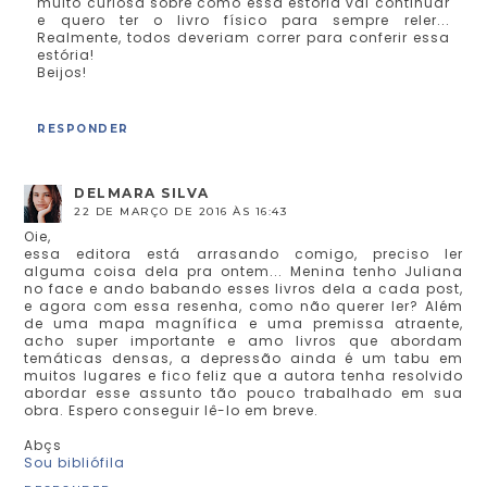
muito curiosa sobre como essa estória vai continuar
e quero ter o livro físico para sempre reler...
Realmente, todos deveriam correr para conferir essa
estória!
Beijos!
RESPONDER
DELMARA SILVA
22 DE MARÇO DE 2016 ÀS 16:43
Oie,
essa editora está arrasando comigo, preciso ler
alguma coisa dela pra ontem... Menina tenho Juliana
no face e ando babando esses livros dela a cada post,
e agora com essa resenha, como não querer ler? Além
de uma mapa magnífica e uma premissa atraente,
acho super importante e amo livros que abordam
temáticas densas, a depressão ainda é um tabu em
muitos lugares e fico feliz que a autora tenha resolvido
abordar esse assunto tão pouco trabalhado em sua
obra. Espero conseguir lê-lo em breve.
Abçs
Sou bibliófila