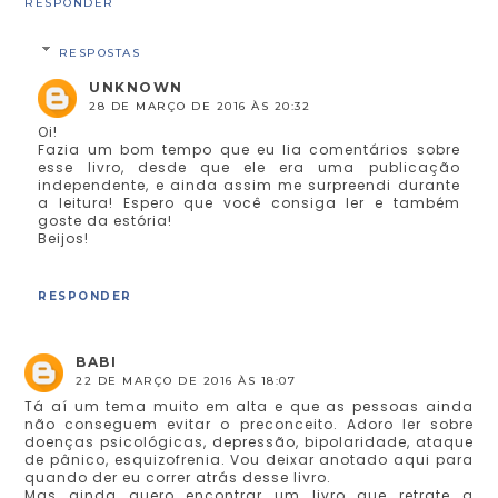
RESPONDER
RESPOSTAS
UNKNOWN
28 DE MARÇO DE 2016 ÀS 20:32
Oi!
Fazia um bom tempo que eu lia comentários sobre
esse livro, desde que ele era uma publicação
independente, e ainda assim me surpreendi durante
a leitura! Espero que você consiga ler e também
goste da estória!
Beijos!
RESPONDER
BABI
22 DE MARÇO DE 2016 ÀS 18:07
Tá aí um tema muito em alta e que as pessoas ainda
não conseguem evitar o preconceito. Adoro ler sobre
doenças psicológicas, depressão, bipolaridade, ataque
de pânico, esquizofrenia. Vou deixar anotado aqui para
quando der eu correr atrás desse livro.
Mas ainda quero encontrar um livro que retrate a