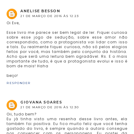
ANELISE BESSON
21 DE MARÇO DE 2016 ÀS 12:23
Oi Eve,
Esse livro me parece ser bem legal de ler. Fiquei curiosa
sobre esse jogo de sedução, sobre esse amor não
correspondido, como a protagonista vai lidar com isso
e tals. Eu realmente fiquei curiosa, não só pelos elogios
feitos por você, mas também pelo conjunto da história.
Acho que será uma leitura bem agradável. Rs. E o mais
importante de tudo, é que a protagonista evolui e isso é
bom de mais! Haha
beijo!
RESPONDER
GIOVANA SOARES
21 DE MARÇO DE 2016 ÀS 12:30
Oii, tudo bem?
Eu já tinha visto uma resenha desse livro antes, ela
também foi positiva. Eu fico muito feliz que você tenha
gostado do livro, é sempre quando a autora consegue
nos convencer com os personagens. Eu gostei da