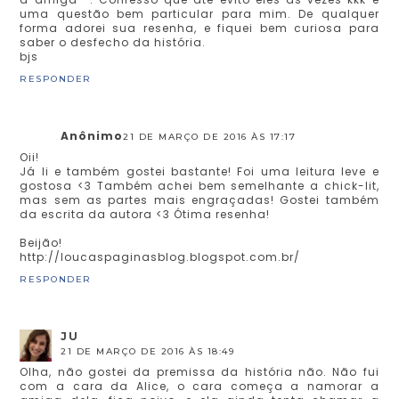
uma questão bem particular para mim. De qualquer
forma adorei sua resenha, e fiquei bem curiosa para
saber o desfecho da história.
bjs
RESPONDER
Anônimo
21 DE MARÇO DE 2016 ÀS 17:17
Oii!
Já li e também gostei bastante! Foi uma leitura leve e
gostosa <3 Também achei bem semelhante a chick-lit,
mas sem as partes mais engraçadas! Gostei também
da escrita da autora <3 Ótima resenha!
Beijão!
http://loucaspaginasblog.blogspot.com.br/
RESPONDER
JU
21 DE MARÇO DE 2016 ÀS 18:49
Olha, não gostei da premissa da história não. Não fui
com a cara da Alice, o cara começa a namorar a