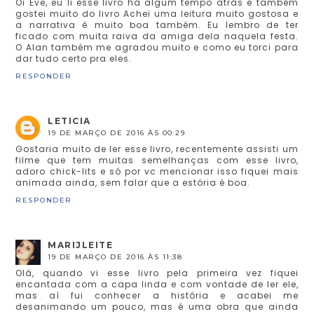
Oi Eve, eu li esse livro há algum tempo atrás e também
gostei muito do livro Achei uma leitura muito gostosa e
a narrativa é muito boa também. Eu lembro de ter
ficado com muita raiva da amiga dela naquela festa.
O Alan também me agradou muito e como eu torci para
dar tudo certo pra eles.
RESPONDER
LETICIA
19 DE MARÇO DE 2016 ÀS 00:29
Gostaria muito de ler esse livro, recentemente assisti um
filme que tem muitas semelhanças com esse livro,
adoro chick-lits e só por vc mencionar isso fiquei mais
animada ainda, sem falar que a estória é boa.
RESPONDER
MARIJLEITE
19 DE MARÇO DE 2016 ÀS 11:38
Olá, quando vi esse livro pela primeira vez fiquei
encantada com a capa linda e com vontade de ler ele,
mas aí fui conhecer a história e acabei me
desanimando um pouco, mas é uma obra que ainda