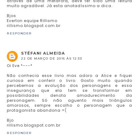
através de uma metáfora, deve ter sido uma leitura
muito agradável. Já esta anotadíssimo a dica.
Bjos
Everton equipe Rillismo
rillismo.blogspot.com.br
RESPONDER
STÉFANI ALMEIDA
22 DE MARÇO DE 2016 ÀS 12:33
Oi Eve *---*
Não conhecia esse livro mas adoro a Alice e fiquei
curiosa em conferir o livro. Gosto muito quando
percebemos a evolução dos personagens e essa
insegurança que ela tem se tronsformar em
possibilidades denota amadurecimento da
personagem. Só não aguento mais triângulos
amorosos, sempre escolho o personagem que a
protagonista abandona =(
Bjo
rillismo.blogspot.com.br
RESPONDER