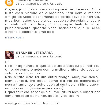
23 DE MARÇO DE 2016 ÀS 04:07
Oie, eve, já tinha visto essa sinopse e me interessei. Acho
triste essa história de o mocinho ficar com a melhor
amiga de Alice, o sentimento de perda deve ser horrível,
mas bom saber que ela consegue se descobrir e isso é
o ponto alto do livro, já fico super tentada a ler
principalmente quando você menciona que a Alice
devaneia bastante, amo isso.
RESPONDER
STALKER LITERÁRIA
23 DE MARÇO DE 2016 ÀS 06:30
Oi!
Fico imaginando o que a coitada passou por ver seu
amor se comprometer com a melhor amiga, ela deve ter
sofrido pra caramba...
Mas o fato dela ter um outra amigo, Alan, me deixou
bem curiosa, pra saber como ela vai se desenvolver
nessa trama, pois acho que vai ser tipo um filme que vi
uma vez na tv (assim espero rsrss)
Fiquei feliz em saber que e´uma leitura leve e ainda por
cima rodeada de humor, adoro livros assim
www.gordinhaassumida.com.br