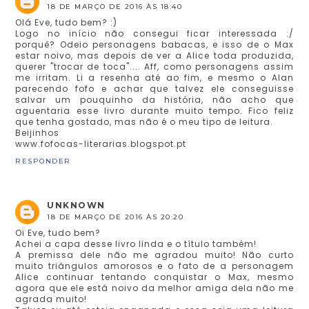
18 DE MARÇO DE 2016 ÀS 18:40
Olá Eve, tudo bem? :)
Logo no início não consegui ficar interessada :/
porquê? Odeio personagens babacas, e isso de o Max
estar noivo, mas depois de ver a Alice toda produzida,
querer "trocar de toca".... Aff, como personagens assim
me irritam. Li a resenha até ao fim, e mesmo o Alan
parecendo fofo e achar que talvez ele conseguisse
salvar um pouquinho da história, não acho que
aguentaria esse livro durante muito tempo. Fico feliz
que tenha gostado, mas não é o meu tipo de leitura.
Beijinhos
www.fofocas-literarias.blogspot.pt
RESPONDER
UNKNOWN
18 DE MARÇO DE 2016 ÀS 20:20
Oi Eve, tudo bem?
Achei a capa desse livro linda e o título também!
A premissa dele não me agradou muito! Não curto
muito triângulos amorosos e o fato de a personagem
Alice continuar tentando conquistar o Max, mesmo
agora que ele está noivo da melhor amiga dela não me
agrada muito!