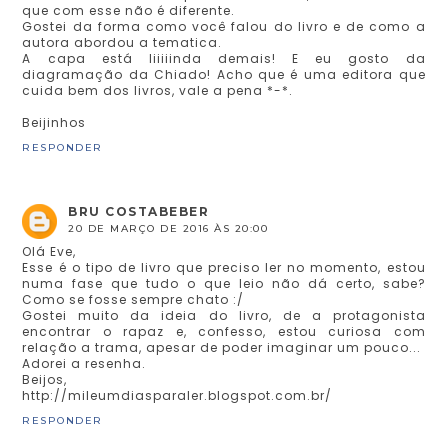
que com esse não é diferente.
Gostei da forma como você falou do livro e de como a
autora abordou a tematica.
A capa está liiiiinda demais! E eu gosto da
diagramação da Chiado! Acho que é uma editora que
cuida bem dos livros, vale a pena *-*.
Beijinhos
RESPONDER
BRU COSTABEBER
20 DE MARÇO DE 2016 ÀS 20:00
Olá Eve,
Esse é o tipo de livro que preciso ler no momento, estou
numa fase que tudo o que leio não dá certo, sabe?
Como se fosse sempre chato :/
Gostei muito da ideia do livro, de a protagonista
encontrar o rapaz e, confesso, estou curiosa com
relação a trama, apesar de poder imaginar um pouco...
Adorei a resenha.
Beijos,
http://mileumdiasparaler.blogspot.com.br/
RESPONDER