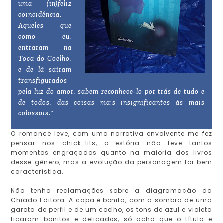
uma (in)feliz
coincidência.
Aqueles que
como eu,
entraram na
Toca do Coelho,
e de lá saíram
transfigurados
pela luz do amor, sabem reconhece-lo por trás de tudo e
de todos, das coisas mais insignificantes às mais
colossais."
O romance leve, com uma narrativa envolvente me fez
pensar nos chick-lits, a estória não teve tantos
momentos engraçados quanto na maioria dos livros
desse gênero, mas a evolução da personagem foi bem
característica.
Não tenho reclamações sobre a diagramação da
Chiado Editora. A capa é bonita, com a sombra de uma
garota de perfil e de um coelho, os tons de azul e violeta
ficaram bonitos e delicados, só acho que o título e