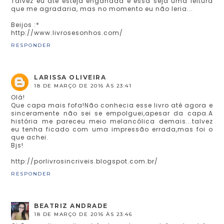
Talvez eu até esteja enganada e essa seja uma leitura
que me agradaria, mas no momento eu não leria...
Beijos :*
http://www.livrosesonhos.com/
RESPONDER
LARISSA OLIVEIRA
18 DE MARÇO DE 2016 ÀS 23:41
Olá!
Que capa mais fofa!Não conhecia esse livro até agora e
sinceramente não sei se empolguei,apesar da capa.A
história me pareceu meio melancólica demais...talvez
eu tenha ficado com uma impressão errada,mas foi o
que achei.
Bjs!
http://porlivrosincriveis.blogspot.com.br/
RESPONDER
BEATRIZ ANDRADE
18 DE MARÇO DE 2016 ÀS 23:46