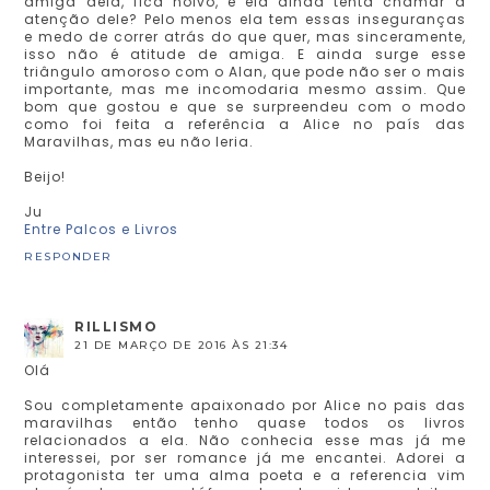
amiga dela, fica noivo, e ela ainda tenta chamar a
atenção dele? Pelo menos ela tem essas inseguranças
e medo de correr atrás do que quer, mas sinceramente,
isso não é atitude de amiga. E ainda surge esse
triângulo amoroso com o Alan, que pode não ser o mais
importante, mas me incomodaria mesmo assim. Que
bom que gostou e que se surpreendeu com o modo
como foi feita a referência a Alice no país das
Maravilhas, mas eu não leria.
Beijo!
Ju
Entre Palcos e Livros
RESPONDER
RILLISMO
21 DE MARÇO DE 2016 ÀS 21:34
Olá
Sou completamente apaixonado por Alice no pais das
maravilhas então tenho quase todos os livros
relacionados a ela. Não conhecia esse mas já me
interessei, por ser romance já me encantei. Adorei a
protagonista ter uma alma poeta e a referencia vim