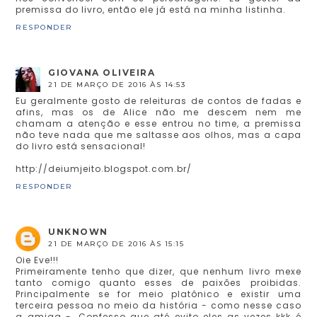
premissa do livro, então ele já está na minha listinha.
RESPONDER
GIOVANA OLIVEIRA
21 DE MARÇO DE 2016 ÀS 14:53
Eu geralmente gosto de releituras de contos de fadas e
afins, mas os de Alice não me descem nem me
chamam a atenção e esse entrou no time, a premissa
não teve nada que me saltasse aos olhos, mas a capa
do livro está sensacional!
http://deiumjeito.blogspot.com.br/
RESPONDER
UNKNOWN
21 DE MARÇO DE 2016 ÀS 15:15
Oie Eve!!!
Primeiramente tenho que dizer, que nenhum livro mexe
tanto comigo quanto esses de paixões proibidas.
Principalmente se for meio platônico e existir uma
terceira pessoa no meio da história - como nesse caso
a amiga -. Confesso que até evito eles as vezes kkk é