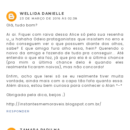
WELLIDA DANIELLE
23 DE MARÇO DE 2016 ÀS 02:38
Olá, tudo bom?
Ai ai. Fiquei com raiva dessa Alice só pela sua resenha
u_u hahaha Odeio protagonistas que insistem no erro e
não conseguem ver o que possuem diante dos olhos,
sabe? E que amiga fura olho essa, hein? Querendo o
noivo da amiga e fazendo de tudo pra conseguir... Até
entendo o que ela faz, já que pra ela é a última chance
(pra mim a última chance dela é quando eles
realmente ficaram noivos), mas não concordo!
Enfim, acho que lerei só se eu realmente tiver muita
vontade, ainda mais com a capa tão fofa quanto essa.
Além disso, estou bem curiosa para conhecer o Alan *-*
Obrigada pela dica, beijos ;)
http://instantesmemoraveis.blogspot.com.br/
RESPONDER
TAMARA PADILHA