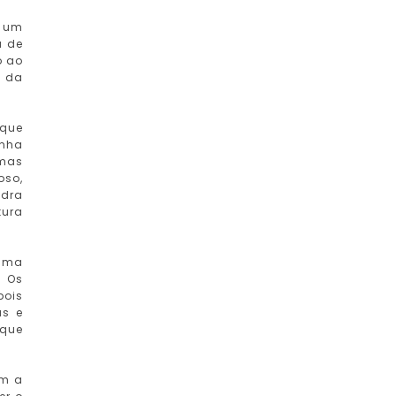
é um
á de
o ao
o da
 que
anha
 mas
oso,
ndra
tura
huma
. Os
pois
as e
 que
am a