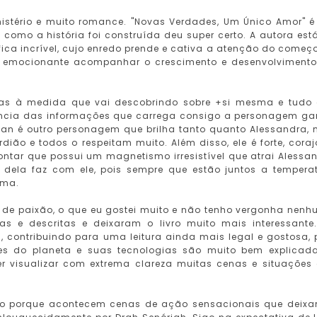
mistério e muito romance. "Novas Verdades, Um Único Amor" 
 como a história foi construída deu super certo. A autora est
fica incrível, cujo enredo prende e cativa a atenção do começ
oi emocionante acompanhar o crescimento e desenvolviment
mas à medida que vai descobrindo sobre +si mesma e tudo
ância das informações que carrega consigo a personagem g
Yan é outro personagem que brilha tanto quanto Alessandra,
dião e todos o respeitam muito. Além disso, ele é forte, coraj
ntar que possui um magnetismo irresistível que atrai Alessa
dela faz com ele, pois sempre que estão juntos a tempera
alma.
s de paixão, o que eu gostei muito e não tenho vergonha nen
tas e descritas e deixaram o livro muito mais interessante
 contribuindo para uma leitura ainda mais legal e gostosa, 
es do planeta e suas tecnologias são muito bem explicad
 visualizar com extrema clareza muitas cenas e situações
vro porque acontecem cenas de ação sensacionais que deix