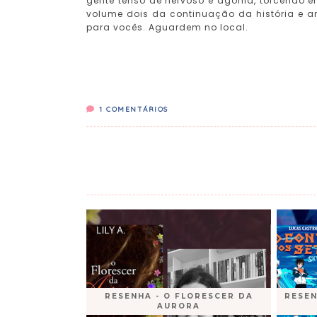
gente tenso de nervoso e agonia, torcendo e
volume dois da continuação da história e an
para vocês. Aguardem no local.
1
COMENTÁRIOS
RESENHA - O FLORESCER DA
RESEN
AURORA