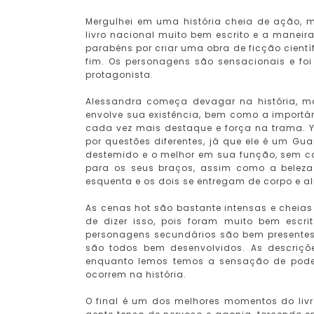
Mergulhei em uma história cheia de ação, 
livro nacional muito bem escrito e a maneira
parabéns por criar uma obra de ficção cientí
fim. Os personagens são sensacionais e f
protagonista.
Alessandra começa devagar na história, 
envolve sua existência, bem como a import
cada vez mais destaque e força na trama. 
por questões diferentes, já que ele é um Guar
destemido e o melhor em sua função, sem co
para os seus braços, assim como a beleza 
esquenta e os dois se entregam de corpo e 
As cenas hot são bastante intensas e cheia
de dizer isso, pois foram muito bem escri
personagens secundários são bem presentes,
são todos bem desenvolvidos. As descriçõ
enquanto lemos temos a sensação de poder
ocorrem na história.
O final é um dos melhores momentos do li