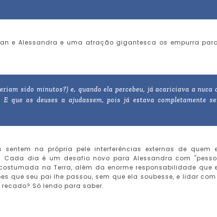
Yan e Alessandra e uma atração gigantesca os empurra par
eriam sido minutos?) e, quando ela percebeu, já acariciava a nuca 
. E que os deuses a ajudassem, pois já estava completamente s
s sentem na própria pele interferências externas de quem 
. Cada dia é um desafio novo para Alessandra com "pesso
 acostumada na Terra, além da enorme responsabilidade que 
es que seu pai lhe passou, sem que ela soubesse, e lidar co
 recado? Só lendo para saber.