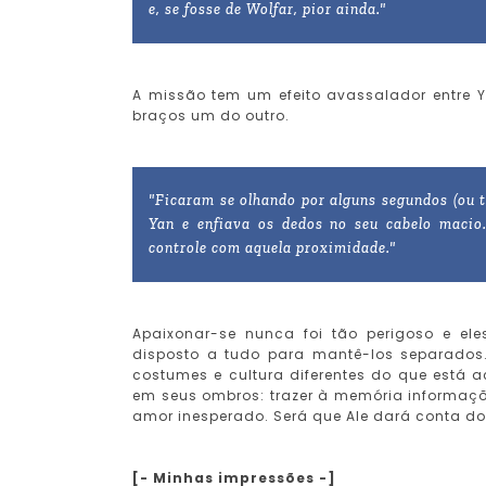
e, se fosse de Wolfar, pior ainda."
A missão tem um efeito avassalador entre 
braços um do outro.
"Ficaram se olhando por alguns segundos (ou t
Yan e enfiava os dedos no seu cabelo macio
controle com aquela proximidade."
Apaixonar-se nunca foi tão perigoso e ele
disposto a tudo para mantê-los separados
costumes e cultura diferentes do que está
em seus ombros: trazer à memória informaçõ
amor inesperado. Será que Ale dará conta do
[- Minhas impressões -]