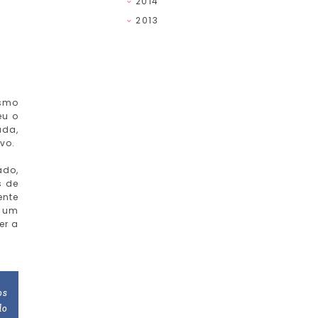
2014
2013
esmo
eu o
ada,
vo.
ado,
s de
ente
, um
er a
os
do