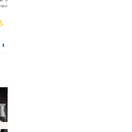
er o
aqui