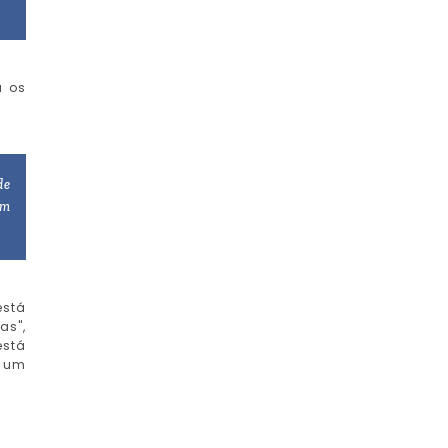
a os
de
em
está
as",
está
m um