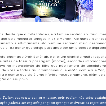
as desde que a mãe faleceu, ela tem se sentido solitária, m
os dois melhores amigos, Rick e Marian. Ale nunca conhec
cimento e ultimamente ela vem se sentindo meio desanim
ue a faz achar que esteja passando por um processo depressi
ta chamado Drah Senóriah, ele foi um cientista muito respeit
ue antes de fazer a passagem (morrer), escondeu informaçõe
povo no inconsciente da filha que não lembra de absolutam
ha de Ross e todas as informações que estão com ela e Yan
rra e contar que ela é uma híbrida metade humana, além de s
ação do seu povo.
. Teriam que correr contra o tempo, pois podiam não estar sozinh
mação poderia ser captada por quem quer que estivesse os espreitan