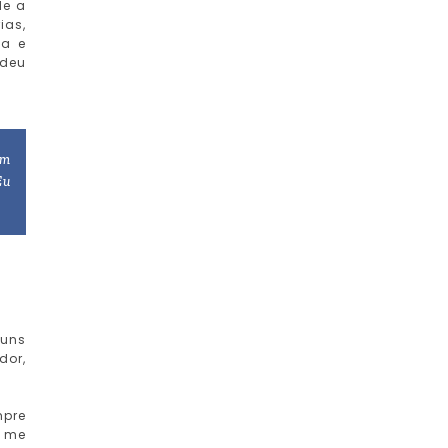
de a
ias,
ca e
 deu
om
Eu
guns
dor,
mpre
e me