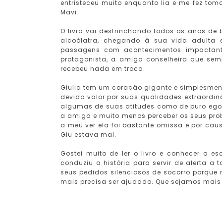
entristeceu muito enquanto lia e me fez tom
Mavi.
O livro vai destrinchando todos os anos de b
alcoólatra, chegando à sua vida adulta 
passagens com acontecimentos impactan
protagonista, a amiga conselheira que se
recebeu nada em troca.
Giulia tem um coração gigante e simplesment
devido valor por suas qualidades extraordi
algumas de suas atitudes como de puro egoí
a amiga e muito menos perceber os seus pro
a meu ver ela foi bastante omissa e por caus
Giu estava mal.
Gostei muito de ler o livro e conhecer a e
conduziu a história para servir de alerta 
seus pedidos silenciosos de socorro porque
mais precisa ser ajudado. Que sejamos mais