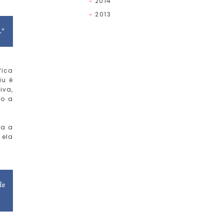
2014
2013
."
fica
iu é
iva,
do a
ça a
 ela
de