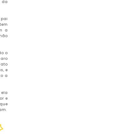
a da
 pai
 tem
m a
 não
do o
caro
fato
s, e
to a
 ela
or e
 que
cam.