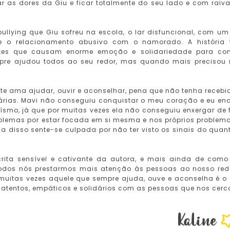
ar as dores da Giu e ficar totalmente do seu lado e com raiv
ullying que Giu sofreu na escola, o lar disfuncional, com um
e o relacionamento abusivo com o namorado. A história
tes que causam enorme emoção e solidariedade para co
mpre ajudou todos ao seu redor, mas quando mais precisou
e ama ajudar, ouvir e aconselhar, pena que não tenha recebi
nárias. Mavi não conseguiu conquistar o meu coração e eu en
smo, já que por muitas vezes ela não conseguiu enxergar de 
blemas por estar focada em si mesma e nos próprios problema
a disso sente-se culpada por não ter visto os sinais do quan
scrita sensível e cativante da autora, e mais ainda de como
a todos nós prestarmos mais atenção às pessoas ao nosso red
 muitas vezes aquele que sempre ajuda, ouve e aconselha é o
 atentos, empáticos e solidários com as pessoas que nos cer