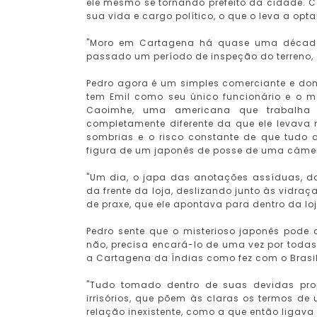
ele mesmo se tornando prefeito da cidade. C
sua vida e cargo político, o que o leva a opta
"Moro em Cartagena há quase uma década
passado um período de inspeção do terreno, 
Pedro agora é um simples comerciante e don
tem Emil como seu único funcionário e o
Caoimhe, uma americana que trabalha
completamente diferente da que ele levava 
sombrias e o risco constante de que tudo 
figura de um japonês de posse de uma câmer
"Um dia, o japa das anotações assíduas, d
da frente da loja, deslizando junto às vidra
de praxe, que ele apontava para dentro da loj
Pedro sente que o misterioso japonês pod
não, precisa encará-lo de uma vez por todas
a Cartagena da Índias como fez com o Brasil
"Tudo tomado dentro de suas devidas pro
irrisórios, que põem às claras os termos de
relação inexistente, como a que então ligava