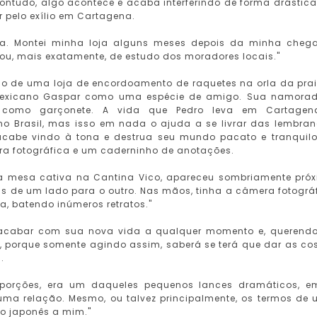
ontudo, algo acontece e acaba interferindo de forma drástic
r pelo exílio em Cartagena.
. Montei minha loja alguns meses depois da minha cheg
ou, mais exatamente, de estudo dos moradores locais."
o de uma loja de encordoamento de raquetes na orla da prai
 mexicano Gaspar como uma espécie de amigo. Sua namora
 como garçonete. A vida que Pedro leva em Cartagen
no Brasil, mas isso em nada o ajuda a se livrar das lembra
acabe vindo à tona e destrua seu mundo pacato e tranquil
a fotográfica e um caderninho de anotações.
a mesa cativa na Cantina Vico, apareceu sombriamente pró
ças de um lado para o outro. Nas mãos, tinha a câmera fotográ
a, batendo inúmeros retratos."
e acabar com sua nova vida a qualquer momento e, querend
, porque somente agindo assim, saberá se terá que dar as co
.
porções, era um daqueles pequenos lances dramáticos, e
 uma relação. Mesmo, ou talvez principalmente, os termos de
 o japonês a mim."