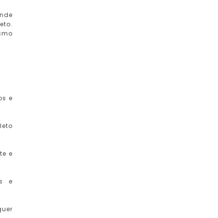
ande
eto.
asmo
os e
leto
te e
es e
quer