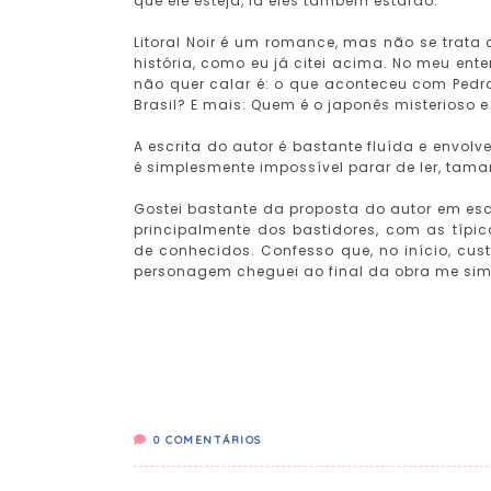
que ele esteja, lá eles também estarão.
Litoral Noir é um romance, mas não se trat
história, como eu já citei acima. No meu ent
não quer calar é: o que aconteceu com Pedro
Brasil? E mais: Quem é o japonês misterioso 
A escrita do autor é bastante fluída e envol
é simplesmente impossível parar de ler, tam
Gostei bastante da proposta do autor em esc
principalmente dos bastidores, com as típic
de conhecidos. Confesso que, no início, cu
personagem cheguei ao final da obra me sim
0
COMENTÁRIOS