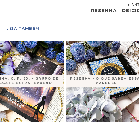
+ AN
RESENHA - DEICI
LEIA TAMBÉM
HA: G. R. EX. - GRUPO DE
RESENHA - O QUE SABEM ESS
SGATE EXTRATERRENO
PAREDES