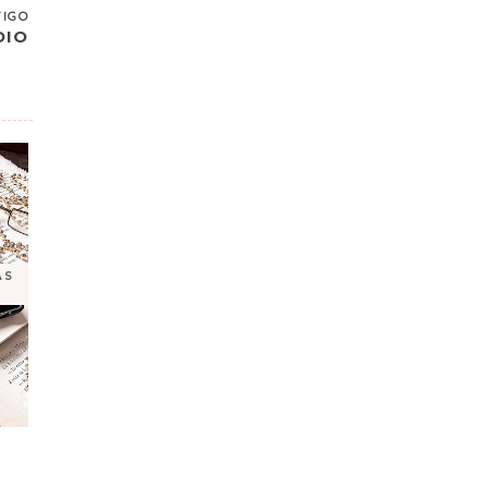
TIGO
DIO
AS