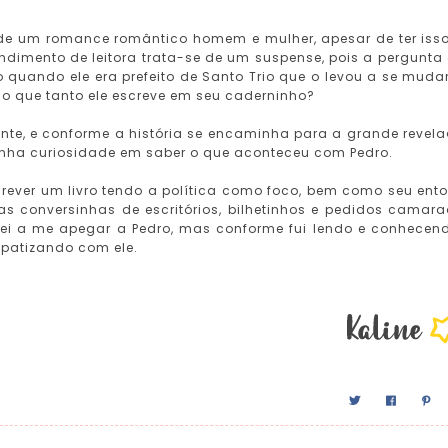
a de um romance romântico homem e mulher, apesar de ter iss
endimento de leitora trata-se de um suspense, pois a pergunta
 quando ele era prefeito de Santo Trio que o levou a se muda
e o que tanto ele escreve em seu caderninho?
vente, e conforme a história se encaminha para a grande revel
anha curiosidade em saber o que aconteceu com Pedro.
rever um livro tendo a política como foco, bem como seu ento
as conversinhas de escritórios, bilhetinhos e pedidos camar
stei a me apegar a Pedro, mas conforme fui lendo e conhecen
patizando com ele.