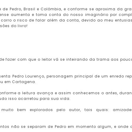
e de Pedro, Brasil e Colômbia, e conforme se aproxima da gr
pense aumenta e toma conta do nosso imaginário por compl
s corro o risco de falar além da conta, devido ao meu entusi
ões do livro!
e fazer com que o leitor vá se inteirando da trama aos pouc
senta Pedro Lourenço, personagem principal de um enredo rep
 ou em Cartagena.
onforme a leitura avança e assim conhecemos o antes, duran
tudo isso acarretou para sua vida.
 muito bem explorados pelo autor, tais quais: amizad
ementos não se separam de Pedro em momento algum, e onde 