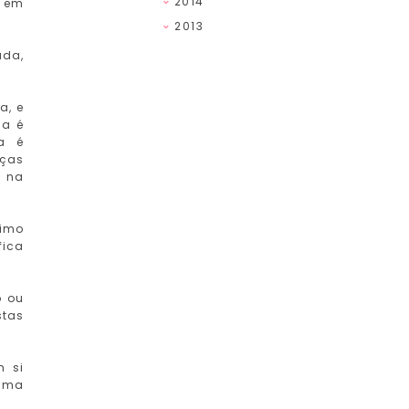
2014
a em
2013
ada,
a, e
da é
a é
nças
o na
ximo
fica
o ou
stas
m si
 uma