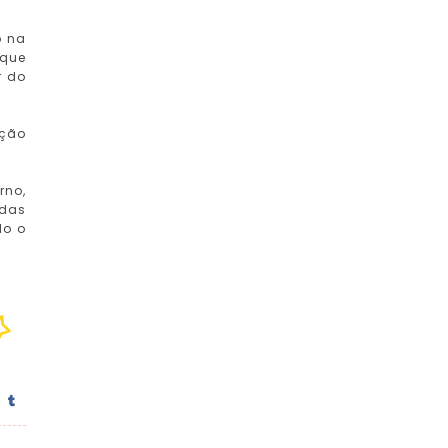
o na
 que
r do
ação
rno,
adas
do o