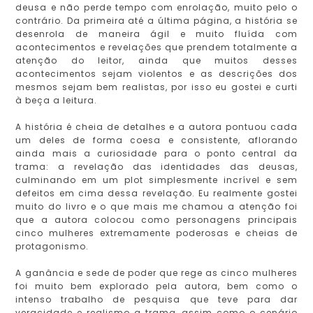
deusa e não perde tempo com enrolação, muito pelo o
contrário. Da primeira até a última página, a história se
desenrola de maneira ágil e muito fluída com
acontecimentos e revelações que prendem totalmente a
atenção do leitor, ainda que muitos desses
acontecimentos sejam violentos e as descrições dos
mesmos sejam bem realistas, por isso eu gostei e curti
à beça a leitura.
A história é cheia de detalhes e a autora pontuou cada
um deles de forma coesa e consistente, aflorando
ainda mais a curiosidade para o ponto central da
trama: a revelação das identidades das deusas,
culminando em um plot simplesmente incrível e sem
defeitos em cima dessa revelação. Eu realmente gostei
muito do livro e o que mais me chamou a atenção foi
que a autora colocou como personagens principais
cinco mulheres extremamente poderosas e cheias de
protagonismo.
A ganância e sede de poder que rege as cinco mulheres
foi muito bem explorado pela autora, bem como o
intenso trabalho de pesquisa que teve para dar
veracidade e realismo a trama, assim como o cenário