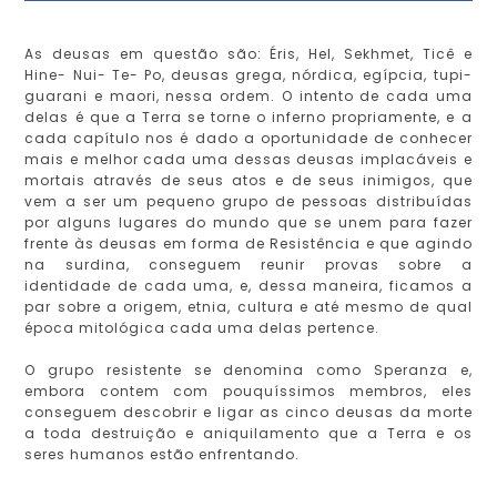
As deusas em questão são: Éris, Hel, Sekhmet, Ticê e
Hine- Nui- Te- Po, deusas grega, nórdica, egípcia, tupi-
guarani e maori, nessa ordem. O intento de cada uma
delas é que a Terra se torne o inferno propriamente, e a
cada capítulo nos é dado a oportunidade de conhecer
mais e melhor cada uma dessas deusas implacáveis e
mortais através de seus atos e de seus inimigos, que
vem a ser um pequeno grupo de pessoas distribuídas
por alguns lugares do mundo que se unem para fazer
frente às deusas em forma de Resistência e que agindo
na surdina, conseguem reunir provas sobre a
identidade de cada uma, e, dessa maneira, ficamos a
par sobre a origem, etnia, cultura e até mesmo de qual
época mitológica cada uma delas pertence.
O grupo resistente se denomina como Speranza e,
embora contem com pouquíssimos membros, eles
conseguem descobrir e ligar as cinco deusas da morte
a toda destruição e aniquilamento que a Terra e os
seres humanos estão enfrentando.