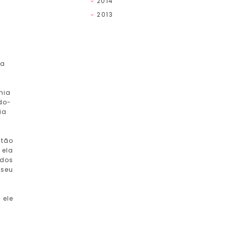
2014
2013
 a
hia
ndo-
ia
 tão
 ela
ados
 seu
 ele