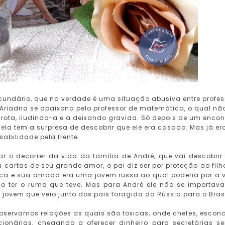
ndário, que na verdade é uma situação abusiva entre profes
Ariadna se apaixona pelo professor de matemática, o qual nã
rota, iludindo-a e a deixando gravida. Só depois de um encon
la tem a surpresa de descobrir que ele era casado. Mas já er
abilidade pela frente.
 o decorrer da vida da família de André, que vai descobrir
 cartas de seu grande amor, o pai diz ser por proteção ao filho
oca e sua amada era uma jovem russa ao qual poderia por a 
ão ter o rumo que teve. Mas para André ele não se importava
 jovem que veio junto dos pais foragida da Rússia para o Brasi
bservamos relações as quais são toxicas, onde chefes, escon
onárias, chegando a oferecer dinheiro para secretárias s