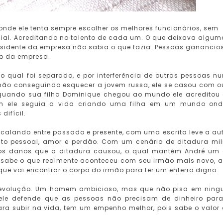
onde ele tenta sempre escolher os melhores funcionários, sem
social. Acreditando no talento de cada um. O que deixava algu
sidente da empresa não sabia o que fazia. Pessoas ganancio
so da empresa.
 qual foi separado, e por interferência de outras pessoas n
não conseguindo esquecer a jovem russa, ele se casou com o
quando sua filha Dominique chegou ao mundo ele acreditou
im ele seguia a vida criando uma filha em um mundo on
difícil.
tercalando entre passado e presente, com uma escrita leve a au
to pessoal, amor e perdão. Com um cenário de ditadura mili
os danos que a ditadura causou, o qual mantém André um
o sabe o que realmente aconteceu com seu irmão mais novo, 
que vai encontrar o corpo do irmão para ter um enterro digno.
e evolução. Um homem ambicioso, mas que não pisa em nin
, ele defende que as pessoas não precisam de dinheiro para
ara subir na vida, tem um empenho melhor, pois sabe o valor