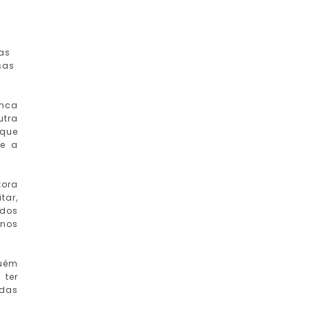
mas
sas
unca
utra
 que
de a
tora
tar,
 dos
anos
guém
 ter
 das