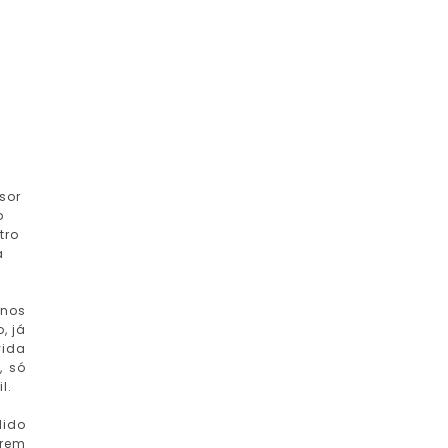
sor
o
tro
a
 nos
, já
vida
, só
l.
dido
erem