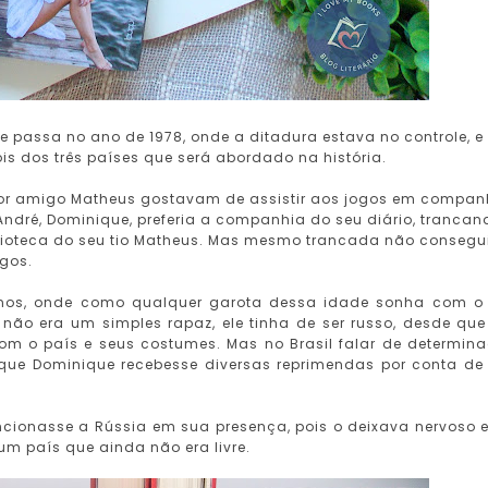
 passa no ano de 1978, onde a ditadura estava no controle, e
ois dos três países que será abordado na história.
or amigo Matheus gostavam de assistir aos jogos em compan
 André, Dominique, preferia a companhia do seu diário, tranca
blioteca do seu tio Matheus. Mas mesmo trancada não consegu
ogos.
anos, onde como qualquer garota dessa idade sonha com o
não era um simples rapaz, ele tinha de ser russo, desde que
com o país e seus costumes. Mas no Brasil falar de determin
 que Dominique recebesse diversas reprimendas por conta de
cionasse a Rússia em sua presença, pois o deixava nervoso e
 um país que ainda não era livre.