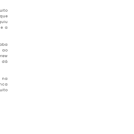
uito
 que
guiu
 e a
caba
o ao
Drew
e dá
r na
unca
uito