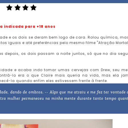
ra indicada para +18 anos
ade e os dois se deram bem logo de cara. Rolou química, mas
tos iguais e até preferências pelo mesmo filme "Atração Mortal
s depois, os dois passam a noite juntos, só que no dia segu
à cidade e acaba indo tomar umas cervejas com Drew, seu me
ontrá-lo era o que Claire mais queria na vida, mas ela ja
ecê-la quando enfim eles estivessem frente à frente.
idade, dando de ombros. -- Algo que me atraiu e me fez ter vontade 
outra mulher permaneceu na minha mente durante tanto tempo quan