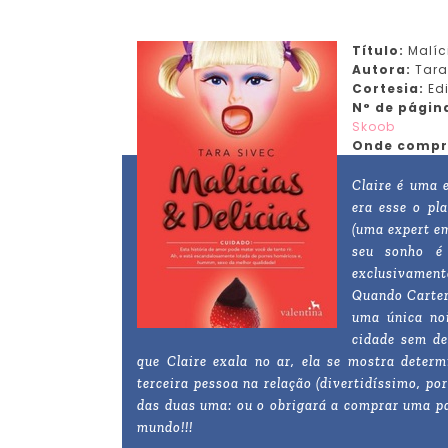
Título:
Malíc
Autora:
Tara
Cortesia:
Ed
N° de págin
Skoob
Onde compr
Claire é uma 
era esse o pl
(uma expert em
seu sonho é 
exclusivamente
Quando Carter
uma única noi
cidade sem de
que Claire exala no ar, ela se mostra determ
terceira pessoa na relação (divertidíssimo, p
das duas uma: ou o obrigará a comprar uma pa
mundo!!!