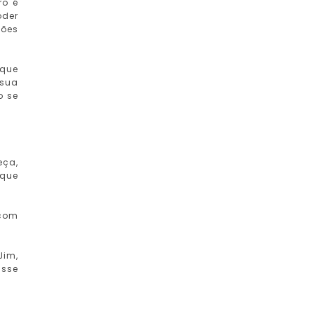
ro é
oder
sões
 que
 sua
o se
eça,
 que
 com
Jim,
isse