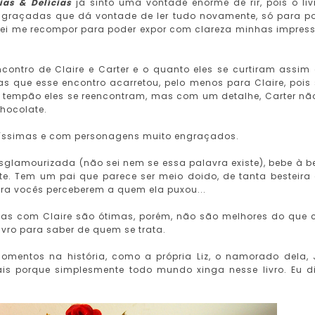
ias & Delícias
já sinto uma vontade enorme de rir, pois o liv
engraçadas que dá vontade de ler tudo novamente, só para p
arei me recompor para poder expor com clareza minhas impres
ncontro de Claire e Carter e o quanto eles se curtiram assim
s que esse encontro acarretou, pelo menos para Claire, pois
 tempão eles se reencontram, mas com um detalhe, Carter nã
chocolate.
díssimas e com personagens muito engraçados.
lamourizada (não sei nem se essa palavra existe), bebe à b
e. Tem um pai que parece ser meio doido, de tanta besteira
ara vocês perceberem a quem ela puxou...
as com Claire são ótimas, porém, não são melhores do que
ivro para saber de quem se trata.
entos na história, como a própria Liz, o namorado dela, 
ais porque simplesmente todo mundo xinga nesse livro. Eu d