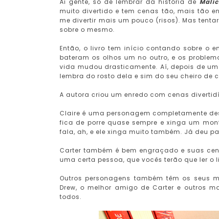
Ai gente, só de lembrar da história de
Malíc
muito divertido e tem cenas tão, mais tão 
me divertir mais um pouco (risos). Mas tent
sobre o mesmo.
Então, o livro tem início contando sobre o e
bateram os olhos um no outro, e os problema
vida mudou drasticamente. Aí, depois de um
lembra do rosto dela e sim do seu cheiro de 
A autora criou um enredo com cenas diverti
Claire é uma personagem completamente desg
fica de porre quase sempre e xinga um mont
fala, ah, e ele xinga muito também. Já deu p
Carter também é bem engraçado e suas cen
uma certa pessoa, que vocês terão que ler o l
Outros personagens também têm os seus mom
Drew, o melhor amigo de Carter e outros m
todos.