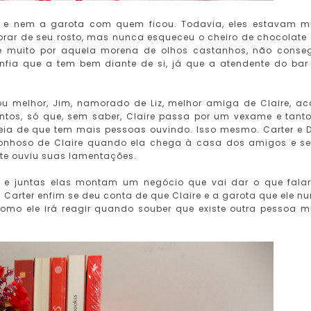
e e nem a garota com quem ficou. Todavia, eles estavam m
brar de seu rosto, mas nunca esqueceu o cheiro de chocolate
 muito por aquela morena de olhos castanhos, não conse
nfia que a tem bem diante de si, já que a atendente do bar
 ou melhor, Jim, namorado de Liz, melhor amiga de Claire, a
ntos, só que, sem saber, Claire passa por um vexame e tant
eia de que tem mais pessoas ouvindo. Isso mesmo. Carter e 
onhoso de Claire quando ela chega à casa dos amigos e s
te ouviu suas lamentações.
, e juntas elas montam um negócio que vai dar o que fala
 Carter enfim se deu conta de que Claire e a garota que ele n
mo ele irá reagir quando souber que existe outra pessoa m