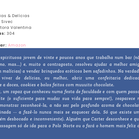
ias & Delícias
 Sivec
itora Valentina
as:
304
ar:
Amazon
espirituosa jovem de vinte e poucos anos que trabalha num bar (n
ano, mas...) e, muito a contragosto, resolveu ajudar a melhor ami
 malícias) a vender brinquedos eróticos bem safadinhos. Na verdad
viver de delícias, ou melhor, abrir uma confeitaria dedica
 a doces, cookies e bolos feitos com muuuito chocolate.
, um rapaz que conheceu numa festa de faculdade e com quem pass
te (o suficiente para mudar sua vida para sempre!), reaparece 
monstrar reconhecê-la, a não ser pelo profundo aroma de chocola
inada -- a fazê-lo nunca mais se esquecer dela. Só que existe u
orém desbocado e inconveniente). Alguém que Carter desconhece e qu
ssagem só de ida para o Polo Norte ou o fará o homem mais feliz 