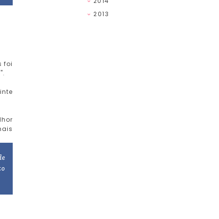
2014
2013
 foi
".
inte
lhor
mais
de
to