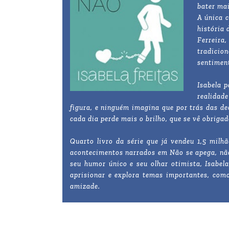
bater mai
A única c
história 
Ferreira
tradicio
sentimen
Isabela p
realidad
figura, e ninguém imagina que por trás das d
cada dia perde mais o brilho, que se vê obriga
Quarto livro da série que já vendeu 1,5 milh
acontecimentos narrados em Não se apega, não
seu humor único e seu olhar otimista, Isabel
aprisionar e explora temas importantes, com
amizade.