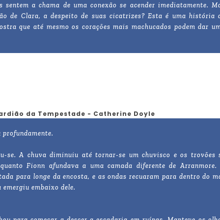
s sentem a chama de uma conexão se acender imediatamente. M
o de Clara, a despeito de suas cicatrizes? Esta é uma história 
ue mostra que até mesmo os corações mais machucados podem dar u
uardião da Tempestade - Catherine Doyle
u profundamente.
ou-se. A chuva diminuiu até tornar-se um chuvisco e os trovões 
nquanto Fionn afundava a uma camada diferente de Arranmore.
stada para longe da encosta, e as ondas recuaram para dentro do m
a emergiu embaixo dele.
hou para começar a descer a escadaria em ruínas. Manteve os olh