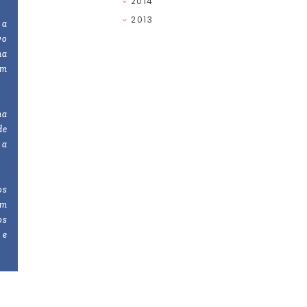
2014
2013
 a
vo
ma
em
ma
de
 a
os
om
os
 e