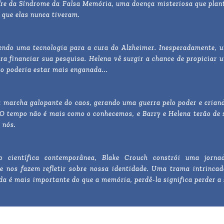
fre da Síndrome da Falsa Memória, uma doença misteriosa que plan
 que elas nunca tiveram.
endo uma tecnologia para a cura do Alzheimer. Inesperadamente, 
a financiar sua pesquisa. Helena vê surgir a chance de propiciar 
o poderia estar mais enganada...
 a marcha galopante do caos, gerando uma guerra pelo poder e crian
 O tempo não é mais como o conhecemos, e Barry e Helena terão de 
 nós.
 científica contemporânea, Blake Crouch constrói uma jorna
 nos fazem refletir sobre nossa identidade. Uma trama intrincad
a é mais importante do que a memória, perdê-la significa perder a 