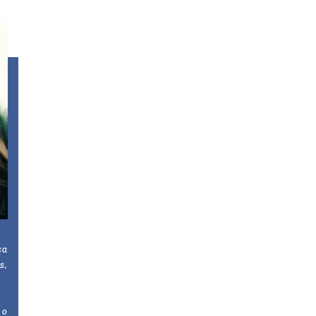
ça
s,
 o