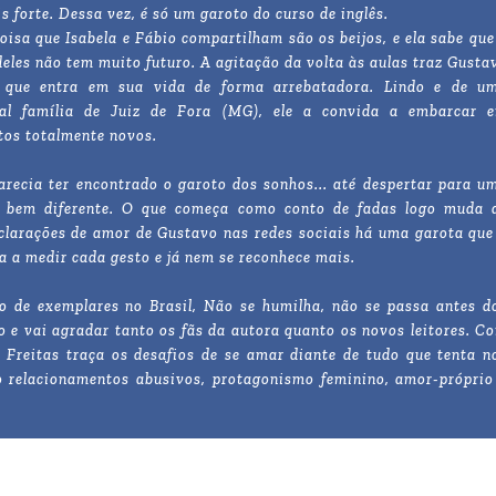
s forte. Dessa vez, é só um garoto do curso de inglês.
oisa que Isabela e Fábio compartilham são os beijos, e ela sabe que
deles não tem muito futuro. A agitação da volta às aulas traz Gusta
, que entra em sua vida de forma arrebatadora. Lindo e de u
nal família de Juiz de Fora (MG), ele a convida a embarcar 
tos totalmente novos.
arecia ter encontrado o garoto dos sonhos... até despertar para u
e bem diferente. O que começa como conto de fadas logo muda 
eclarações de amor de Gustavo nas redes sociais há uma garota que
da a medir cada gesto e já nem se reconhece mais.
ão de exemplares no Brasil, Não se humilha, não se passa antes d
 e vai agradar tanto os fãs da autora quanto os novos leitores. C
a Freitas traça os desafios de se amar diante de tudo que tenta n
o relacionamentos abusivos, protagonismo feminino, amor-próprio