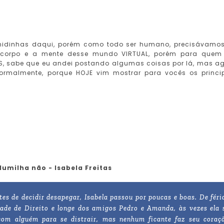
midinhas daqui, porém como todo ser humano, precisávamo
 corpo e a mente desse mundo VIRTUAL, porém para que
, sabe que eu andei postando algumas coisas por lá, mas a
rmalmente, porque HOJE vim mostrar para vocês os princi
Humilha não - Isabela Freitas
es de decidir desapegar, Isabela passou por poucas e boas. De féri
dade de Direito e longe dos amigos Pedro e Amanda, às vezes ela 
com alguém para se distrair, mas nenhum ficante faz seu coraç