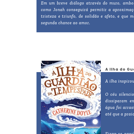
Em um breve diálogo através do muro, ambo
como Jonah conseguirá permitir a aproximaçã
tristeza e triunfo, de solidão e afeto, e q
segunda chance ao amor.
A Ilha do G
A ilha inspiro
O céu silenci
dissiparam e
água foi arra
até que a prai
Fionn se agac