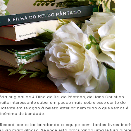
a original de A Filha do Rei do Pântano, de Hans Christian
uito interessante saber um pouco mais sobre esse conto do
latente em relação à beleza exterior: nem tudo o que vemos é
 sinônimo de bondade.
 Record por estar brindando a equipe com tantos livros incrí
e livro maravilhoso. Se você está procurando uma leitura difere