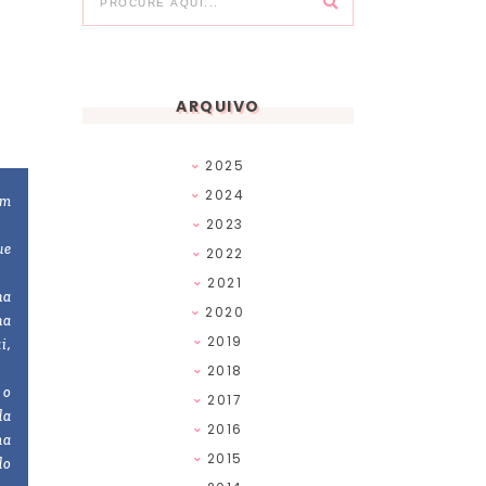
ARQUIVO
2025
2024
em
2023
ue
2022
2021
na
2020
na
2019
i,
2018
 o
2017
da
2016
ma
2015
do