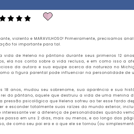
cante, violento e MARAVILHOSO! Primeiramente, precisamos anal
ação foi importante para tal.
da vida de Helena no pântano durante seus primeiros 12 ano
os, ela nos conta sobre a vida reclusa, e em como isso a af
ciosa da autora e sua equipe acerca da natureza no Michi
omo a figura parental pode influenciar na personalidade de
s 18 anos, mudou seu sobrenome, sua aparência e sua histó
rei do pântano, aquele que destruiu a vida de uma menina d
pressão psicológica que Helena sofreu ao ter esse fardo de
 e esconder totalmente suas raízes do mundo exterior, inclu
to interessante ver a diferença de personalidades quando vem
ro se passa em uns 2 dias, mais ou menos, e ao longo das pág
, de como seu pai era e o que ele se tornou (ou simplesment