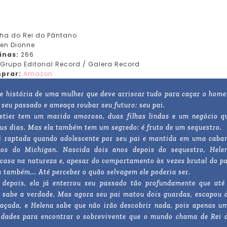
lha do Rei do Pântano
en Dionne
inas:
266
Grupo Editorial Record / Galera Record
prar:
Amazon
te história de uma mulher que deve arriscar tudo para caçar o hom
seu passado e ameaça roubar seu futuro: seu pai.
letier tem um marido amoroso, duas filhas lindas e um negócio q
us dias. Mas ela também tem um segredo: é fruto de um sequestro.
i raptada quando adolescente por seu pai e mantida em uma caba
os do Michigan. Nascida dois anos depois do sequestro, Hele
casa na natureza e, apesar do comportamento às vezes brutal do pa
 também... Até perceber o quão selvagem ele poderia ser.
 depois, ela já enterrou seu passado tão profundamente que até
 sabe a verdade. Mas agora seu pai matou dois guardas, escapou 
açada, e Helena sabe que não irão descobrir nada, pois apenas u
lidades para encontrar o sobrevivente que o mundo chama de Rei 