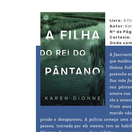
Livro:
A Fi
Autor:
Kar
N° de Pág
Cortesia:
Onde com
A fascinan
que moldou 
Helena Pel
preenche se
Sua mãe fo
nos pântan
amava sua 
ela o amava
Vinte anos
marido não
prisão e desapareceu. A polícia começa uma c
pessoa, treinada por ele mesmo, tem as habi