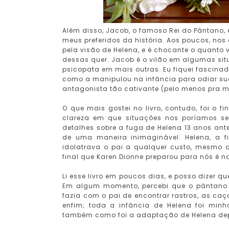
Além disso, Jacob, o famoso Rei do Pântano
meus preferidos da história. Aos poucos, no
pela visão de Helena, e é chocante o quanto 
dessas quer. Jacob é o vilão em algumas si
psicopata em mais outras. Eu fiquei fascinad
como a manipulou na infância para odiar su
antagonista tão cativante (pelo menos pra m
O que mais gostei no livro, contudo, foi o 
clareza em que situações nos poríamos se
detalhes sobre a fuga de Helena 13 anos ante
de uma maneira inimaginável. Helena, a fi
idolatrava o pai a qualquer custo, mesmo 
final que Karen Dionne preparou para nós é 
Li esse livro em poucos dias, e posso dizer q
Em algum momento, percebi que o pântano 
fazia com o pai de encontrar rastros, as ca
enfim; toda a infância de Helena foi minh
também como foi a adaptação de Helena dep