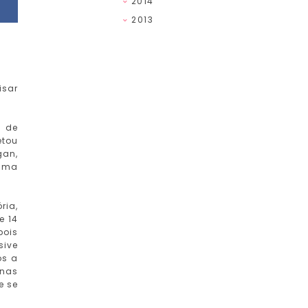
2014
2013
isar
s de
etou
gan,
 uma
ria,
e 14
pois
sive
os a
inas
e se