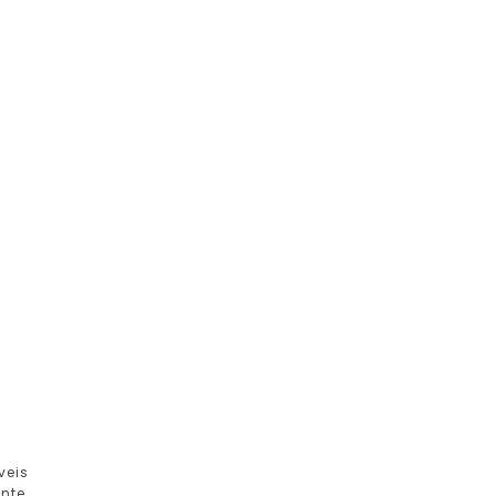
veis
nte,