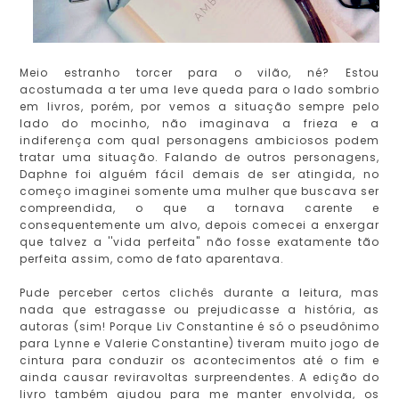
Meio estranho torcer para o vilão, né? Estou
acostumada a ter uma leve queda para o lado sombrio
em livros, porém, por vemos a situação sempre pelo
lado do mocinho, não imaginava a frieza e a
indiferença com qual personagens ambiciosos podem
tratar uma situação. Falando de outros personagens,
Daphne foi alguém fácil demais de ser atingida, no
começo imaginei somente uma mulher que buscava ser
compreendida, o que a tornava carente e
consequentemente um alvo, depois comecei a enxergar
que talvez a ''vida perfeita" não fosse exatamente tão
perfeita assim, como de fato aparentava.
Pude perceber certos clichês durante a leitura, mas
nada que estragasse ou prejudicasse a história, as
autoras (sim! Porque Liv Constantine é só o pseudônimo
para Lynne e Valerie Constantine) tiveram muito jogo de
cintura para conduzir os acontecimentos até o fim e
ainda causar reviravoltas surpreendentes. A edição do
livro também ajudou para me manter envolvida, os