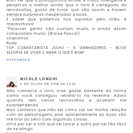
Bom ver que a protagonista Amber é muito inteligente e
perspicaz e melhor ainda que o livro é carregado de
reviravoltas, gosto de livros que são assim e trazem
sempre surpresas inesperadas e boas.
E saber que podemos nos agradar pelo vilão, é
maravilhoso!
“Palavras gentis não custam muito, e ainda assim
conquistam muito. (Blaise Pascal)
cheirinhos
Rudy
TOP COMENTARISTA JULHO - 5 GANHADORES - BLOG
ALEGRIA DE VIVER E AMAR O QUE É BOM!
RESPONDER
NICOLE LONGHI
4 DE JULHO DE 2018 ÀS 23:25
Não conhecia o livro, mas gostei bastante da forma
como você conseguiu retratá-lo na resenha. Adoro
quando tem várias reviravoltas e acabam me
surpreendendo.
Mas confesso que não sei como vai ser minha relação
com as personagens, pois aparentemente as duas vão
me tirar do sério com algumas coisas.
Uma por ser a vilã que irei torcer e outra por ser tão fácil
de se atingir.