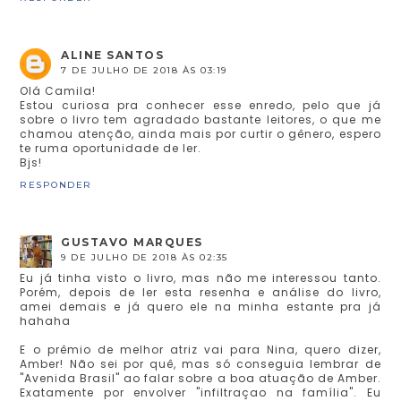
ALINE SANTOS
7 DE JULHO DE 2018 ÀS 03:19
Olá Camila!
Estou curiosa pra conhecer esse enredo, pelo que já
sobre o livro tem agradado bastante leitores, o que me
chamou atenção, ainda mais por curtir o gênero, espero
te ruma oportunidade de ler.
Bjs!
RESPONDER
GUSTAVO MARQUES
9 DE JULHO DE 2018 ÀS 02:35
Eu já tinha visto o livro, mas não me interessou tanto.
Porém, depois de ler esta resenha e análise do livro,
amei demais e já quero ele na minha estante pra já
hahaha
E o prêmio de melhor atriz vai para Nina, quero dizer,
Amber! Não sei por quê, mas só conseguia lembrar de
"Avenida Brasil" ao falar sobre a boa atuação de Amber.
Exatamente por envolver "infiltraçao na família". Eu