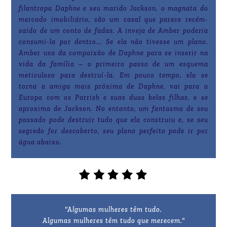
filantropa Daphne e seu marido Jackson, o magnata do
mercado imobiliário, são um casal que parece recém-
saído de um conto de fadas. A inveja de Amber poderia
consumi-la por dentro... Se ela não tivesse um plano.
Amber usa da compaixão de Daphne para se inserir na
vida da família – o primeiro passo de um esquema
meticuloso para destruí-la. Em pouco tempo, ela se
torna a amiga mais próxima de Daphne, vai para a
Europa com os Parrish e suas duas belas filhas, e se
aproxima de Jackson. No entanto, um fantasma de seu
passado pode destruir tudo que ela construiu e, se seu
segredo for descoberto, seu plano perfeito pode ir por
água abaixo.
"Algumas mulheres têm tudo.
Algumas mulheres têm tudo que merecem."