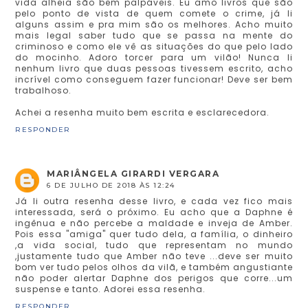
vida alheia são bem palpáveis. Eu amo livros que são
pelo ponto de vista de quem comete o crime, já li
alguns assim e pra mim são os melhores. Acho muito
mais legal saber tudo que se passa na mente do
criminoso e como ele vê as situações do que pelo lado
do mocinho. Adoro torcer para um vilão! Nunca li
nenhum livro que duas pessoas tivessem escrito, acho
incrível como conseguem fazer funcionar! Deve ser bem
trabalhoso.
Achei a resenha muito bem escrita e esclarecedora.
RESPONDER
MARIÂNGELA GIRARDI VERGARA
6 DE JULHO DE 2018 ÀS 12:24
Já li outra resenha desse livro, e cada vez fico mais
interessada, será o próximo. Eu acho que a Daphne é
ingênua e não percebe a maldade e inveja de Amber.
Pois essa "amiga" quer tudo dela, a família, o dinheiro
,a vida social, tudo que representam no mundo
,justamente tudo que Amber não teve ...deve ser muito
bom ver tudo pelos olhos da vilã, e também angustiante
não poder alertar Daphne dos perigos que corre...um
suspense e tanto. Adorei essa resenha.
RESPONDER