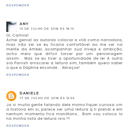
RESPONDER
ANY
15 DE JULHO DE 2018 ÀS 18:15
Oi, Camila!
Achei genial as autoras colocar a vilā como narradora,
mas não sei se eu ficaria confortável ao me ver na
mente da Amber, acompanhar sua inveja e ambição,
acho meio que difícil torcer por um personagem
assim... Mas se eu tiver a oportunidade de ler A outra
sra Parrish arriscarei a leitura sim, também quero saber
o que a Daphne esconde... Abraços!
RESPONDER
DANIELE
17 DE JULHO DE 2018 ÀS 16:54
Ja vi muita gente falando dele msmo fiquei curiosa cm
a historia em si, parece ser uma leitura q ti prendi e em
nenhum momento fica monótono... Bom vou coloca lo
na minha lista de leitura rsrs !!!
RESPONDER