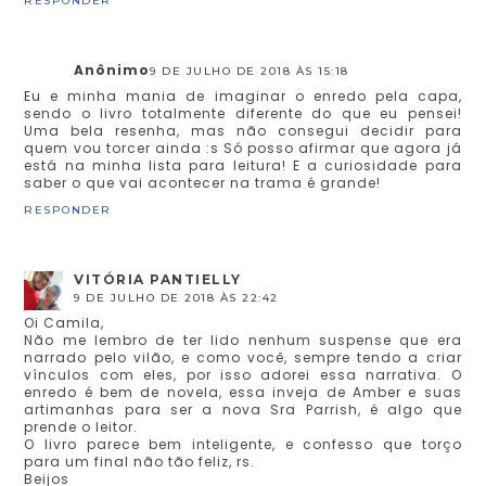
RESPONDER
Anônimo
9 DE JULHO DE 2018 ÀS 15:18
Eu e minha mania de imaginar o enredo pela capa,
sendo o livro totalmente diferente do que eu pensei!
Uma bela resenha, mas não consegui decidir para
quem vou torcer ainda :s Só posso afirmar que agora já
está na minha lista para leitura! E a curiosidade para
saber o que vai acontecer na trama é grande!
RESPONDER
VITÓRIA PANTIELLY
9 DE JULHO DE 2018 ÀS 22:42
Oi Camila,
Não me lembro de ter lido nenhum suspense que era
narrado pelo vilão, e como você, sempre tendo a criar
vínculos com eles, por isso adorei essa narrativa. O
enredo é bem de novela, essa inveja de Amber e suas
artimanhas para ser a nova Sra Parrish, é algo que
prende o leitor.
O livro parece bem inteligente, e confesso que torço
para um final não tão feliz, rs.
Beijos