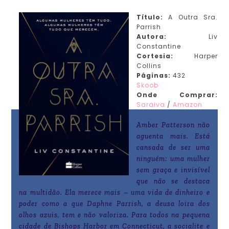
Título:
A Outra Sra.
Parrish
Autora:
Liv
Constantine
Cortesia:
Harper
Collins
Páginas:
432
Skoob
Onde Comprar:
Saraiva
/
Amazon
Amber Patterson não
aguenta mais. Está
cansada de ser uma
ninguém: uma mulher
sem graça e invisível
que não se destaca
na multidão. Ela merece mais – uma vida de dinheiro e
poder como a que Daphne Parrish, a deusa loira dos
olhos azuis, tem e não valoriza. Para todos na pequena
cidade de Bishops Harbor em Connecticut, a socialite e