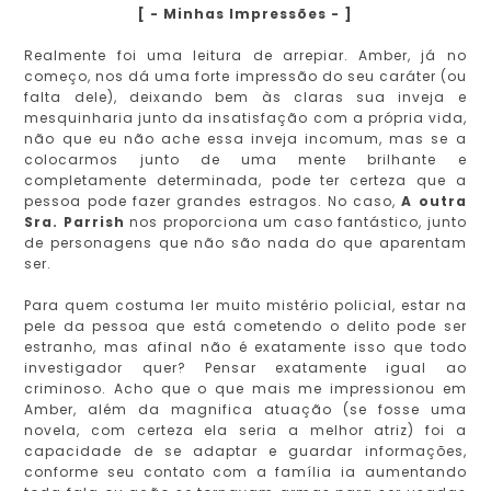
[ - Minhas Impressões - ]
Realmente foi uma leitura de arrepiar. Amber, já no
começo, nos dá uma forte impressão do seu caráter (ou
falta dele), deixando bem às claras sua inveja e
mesquinharia junto da insatisfação com a própria vida,
não que eu não ache essa inveja incomum, mas se a
colocarmos junto de uma mente brilhante e
completamente determinada, pode ter certeza que a
pessoa pode fazer grandes estragos. No caso,
A outra
Sra. Parrish
nos proporciona um caso fantástico, junto
de personagens que não são nada do que aparentam
ser.
Para quem costuma ler muito mistério policial, estar na
pele da pessoa que está cometendo o delito pode ser
estranho, mas afinal não é exatamente isso que todo
investigador quer? Pensar exatamente igual ao
criminoso. Acho que o que mais me impressionou em
Amber, além da magnifica atuação (se fosse uma
novela, com certeza ela seria a melhor atriz) foi a
capacidade de se adaptar e guardar informações,
conforme seu contato com a família ia aumentando