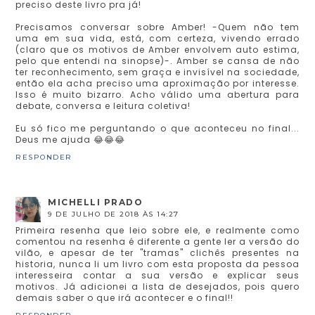
preciso deste livro pra já!
Precisamos conversar sobre Amber! -Quem não tem
uma em sua vida, está, com certeza, vivendo errado
(claro que os motivos de Amber envolvem auto estima,
pelo que entendi na sinopse)-. Amber se cansa de não
ter reconhecimento, sem graça e invisível na sociedade,
então ela acha preciso uma aproximação por interesse.
Isso é muito bizarro. Acho válido uma abertura para
debate, conversa e leitura coletiva!
Eu só fico me perguntando o que aconteceu no final...
Deus me ajuda 😂😂😂
RESPONDER
MICHELLI PRADO
9 DE JULHO DE 2018 ÀS 14:27
Primeira resenha que leio sobre ele, e realmente como
comentou na resenha é diferente a gente ler a versão do
vilão, e apesar de ter "tramas" clichês presentes na
historia, nunca li um livro com esta proposta da pessoa
interesseira contar a sua versão e explicar seus
motivos. Já adicionei a lista de desejados, pois quero
demais saber o que irá acontecer e o final!!