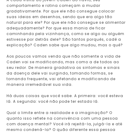
comportamento e rotina começam a mudar
gradativamente. Por que ele não consegue colocar
suas ideias em desenhos, sendo que era algo tão
natural para ele? Por que ele não consegue se alimentar
adequadamente? Por que essa mania de ficar
caminhando pela vizinhança, como se algo ou alguém
estivesse por detrás dele? São tantos porquês, cadê a
explicação? Caden sabe que algo mudou, mas o quê?
Aos poucos vamos vendo que não somente a vida de
Caden vai se modificando, mas como a de todos ao
seu redor. De maneira gradativa os sintomas e sinais
da doença dele vai surgindo, tomando formas, se
tornando frequente, vai afetando e modificando de
maneira irremediável sua vida.
Há duas coisas que você sabe. A primeira: você esteva
lá. A segunda: você não pode ter estado lá.
Qual o limite entre a realidade e a imaginação? O
quanto isso reflete na convivência com uma pessoa
com doença mental? Você irá rejeitá-la, julgá-la e até
mesmo condená-la? O quão diferente essa pessoa