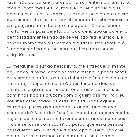
fácil, não da para encarar como somente mais um livro,
mas quanto mais eu lia, ma
i
s eu queria saber o que
aconteceria com o Caden; eu esperei pelo momento em
que os pais dele lutaria por ele e quando este momento
chegou, para mim foi a gota d'água... Chorei, chorei
muito. Ver os pais dele lá, ao lado dele, apoiando ele foi
demasiadamente lindo de se ver, tão real e único. E é
nesses momentos que vemos o quanto uma família é
fundamental para a pessoa que tem transtornos
psiquiátricos.
Eu mergulhei a fundo neste livro, me entreguei a mente
de Caden, a tomei como se fosse minha; e poder sentir
e vivenciar o quão confuso, doloroso e único é a mente
humana, independente de Caden ter uma doença
mental, é algo único, surreal. Quantas vezes nossos
caminhos não se cruzam com alguém assim? Pois eu
vou lhes dizer: todos os dias, na rua. Sabe aquele
estranho que estava falando sozinho? Que estava
perturbado? Alterado? Pois é, a maioria olha com medo,
nojo, asco e até mesmo fazem comentários maldosos;
mas e se fosse com você? Já parou que essa pessoa
possa estar em busca de algum apoio? De ajuda? De
conforto? Essa pessoa que a maioria olha torto e