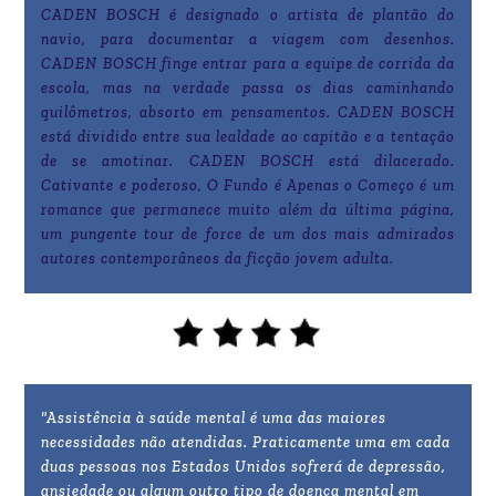
CADEN BOSCH é designado o artista de plantão do
navio, para documentar a viagem com desenhos.
CADEN BOSCH finge entrar para a equipe de corrida da
escola, mas na verdade passa os dias caminhando
quilômetros, absorto em pensamentos. CADEN BOSCH
está dividido entre sua lealdade ao capitão e a tentação
de se amotinar. CADEN BOSCH está dilacerado.
Cativante e poderoso, O Fundo é Apenas o Começo é um
romance que permanece muito além da última página,
um pungente tour de force de um dos mais admirados
autores contemporâneos da ficção jovem adulta.
"Assistência à saúde mental é uma das maiores
necessidades não atendidas. Praticamente uma em cada
duas pessoas nos Estados Unidos sofrerá de depressão,
ansiedade ou algum outro tipo de doença mental em