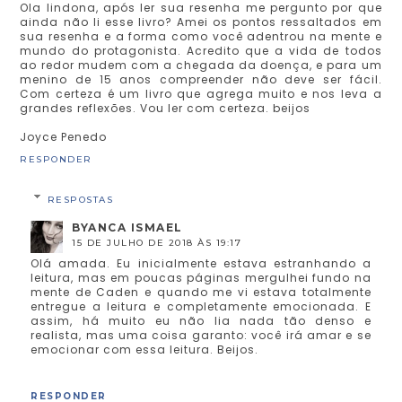
Ola lindona, após ler sua resenha me pergunto por que
ainda não li esse livro? Amei os pontos ressaltados em
sua resenha e a forma como você adentrou na mente e
mundo do protagonista. Acredito que a vida de todos
ao redor mudem com a chegada da doença, e para um
menino de 15 anos compreender não deve ser fácil.
Com certeza é um livro que agrega muito e nos leva a
grandes reflexões. Vou ler com certeza. beijos
Joyce Penedo
RESPONDER
RESPOSTAS
BYANCA ISMAEL
15 DE JULHO DE 2018 ÀS 19:17
Olá amada. Eu inicialmente estava estranhando a
leitura, mas em poucas páginas mergulhei fundo na
mente de Caden e quando me vi estava totalmente
entregue a leitura e completamente emocionada. E
assim, há muito eu não lia nada tão denso e
realista, mas uma coisa garanto: você irá amar e se
emocionar com essa leitura. Beijos.
RESPONDER