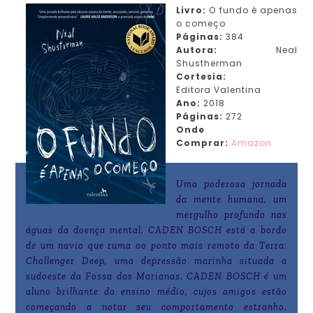
Livro:
O fundo é apenas
o começo
Páginas:
384
Autora:
Neal
Shustherman
Cortesia:
Editora
Valentina
Ano:
2018
Páginas:
272
Onde
Comprar:
Amazon
Uma poderosa jornada
da mente humana, um
mergulho profundo nas
águas da doença mental. CADEN BOSCH está a bordo
de um navio que ruma ao ponto mais remoto da Terra:
Challenger Deep, uma depressão marinha situada a
sudoeste da Fossa das Marianas. CADEN BOSCH é um
aluno brilhante do ensino médio, cujos amigos estão
começando a notar seu comportamento estranho.