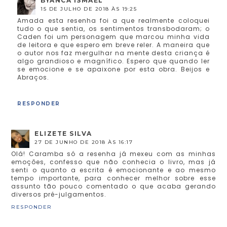
BYANCA ISMAEL
15 DE JULHO DE 2018 ÀS 19:25
Amada esta resenha foi a que realmente coloquei
tudo o que sentia, os sentimentos transbodaram; o
Caden foi um personagem que marcou minha vida
de leitora e que espero em breve reler. A maneira que
o autor nos faz mergulhar na mente desta criança é
algo grandioso e magnífico. Espero que quando ler
se emocione e se apaixone por esta obra. Beijos e
Abraços.
RESPONDER
ELIZETE SILVA
27 DE JUNHO DE 2018 ÀS 16:17
Olá! Caramba só a resenha já mexeu com as minhas
emoções, confesso que não conhecia o livro, mas já
senti o quanto a escrita é emocionante e ao mesmo
tempo importante, para conhecer melhor sobre esse
assunto tão pouco comentado o que acaba gerando
diversos pré-julgamentos.
RESPONDER