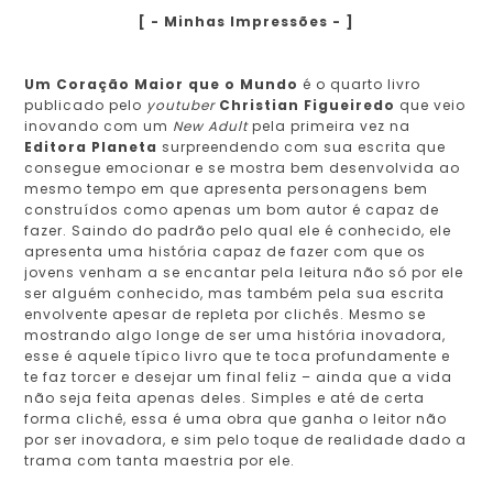
[ - Minhas Impressões - ]
Um Coração Maior que o Mundo
é o quarto livro
publicado pelo
youtuber
Christian Figueiredo
que veio
inovando com um
New Adult
pela primeira vez na
Editora Planeta
surpreendendo com sua escrita que
consegue emocionar e se mostra bem desenvolvida ao
mesmo tempo em que apresenta personagens bem
construídos como apenas um bom autor é capaz de
fazer. Saindo do padrão pelo qual ele é conhecido, ele
apresenta uma história capaz de fazer com que os
jovens venham a se encantar pela leitura não só por ele
ser alguém conhecido, mas também pela sua escrita
envolvente apesar de repleta por clichês. Mesmo se
mostrando algo longe de ser uma história inovadora,
esse é aquele típico livro que te toca profundamente e
te faz torcer e desejar um final feliz – ainda que a vida
não seja feita apenas deles. Simples e até de certa
forma clichê, essa é uma obra que ganha o leitor não
por ser inovadora, e sim pelo toque de realidade dado a
trama com tanta maestria por ele.