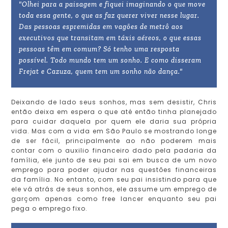
"Olhei para a paisagem e fiquei imaginando o que move
toda essa gente, o que as faz querer viver nesse lugar.
Das pessoas espremidas em vagões de metrô aos
executivos que transitam em táxis aéreos, o que essas
pessoas têm em comum? Só tenho uma resposta
possível. Todo mundo tem um sonho. E como disseram
Frejat e Cazuza, quem tem um sonho não dança."
Deixando de lado seus sonhos, mas sem desistir, Chris
então deixa em espera o que até então tinha planejado
para cuidar daquela por quem ele daria sua própria
vida. Mas com a vida em São Paulo se mostrando longe
de ser fácil, principalmente ao não poderem mais
contar com o auxilio financeiro dado pela padaria da
família, ele junto de seu pai sai em busca de um novo
emprego para poder ajudar nas questões financeiras
da família. No entanto, com seu pai insistindo para que
ele vá atrás de seus sonhos, ele assume um emprego de
garçom apenas como free lancer enquanto seu pai
pega o emprego fixo.