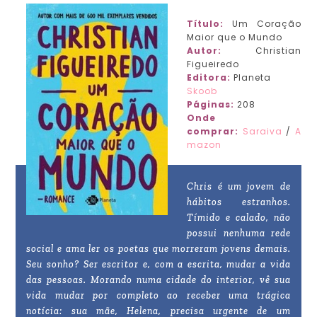
Título:
Um Coração
Maior que o Mundo
Autor:
Christian
Figueiredo
Editora:
Planeta
Skoob
Páginas:
208
Onde
comprar:
Saraiva
/
A
mazon
Chris é um jovem de
hábitos estranhos.
Tímido e calado, não
possui nenhuma rede
social e ama ler os poetas que morreram jovens demais.
Seu sonho? Ser escritor e, com a escrita, mudar a vida
das pessoas. Morando numa cidade do interior, vê sua
vida mudar por completo ao receber uma trágica
notícia: sua mãe, Helena, precisa urgente de um