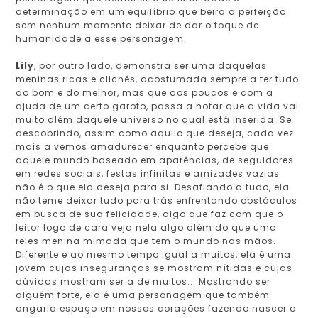
determinação em um equilíbrio que beira a perfeição
sem nenhum momento deixar de dar o toque de
humanidade a esse personagem.
Lily
, por outro lado, demonstra ser uma daquelas
meninas ricas e clichês, acostumada sempre a ter tudo
do bom e do melhor, mas que aos poucos e com a
ajuda de um certo garoto, passa a notar que a vida vai
muito além daquele universo no qual está inserida. Se
descobrindo, assim como aquilo que deseja, cada vez
mais a vemos amadurecer enquanto percebe que
aquele mundo baseado em aparências, de seguidores
em redes sociais, festas infinitas e amizades vazias
não é o que ela deseja para si. Desafiando a tudo, ela
não teme deixar tudo para trás enfrentando obstáculos
em busca de sua felicidade, algo que faz com que o
leitor logo de cara veja nela algo além do que uma
reles menina mimada que tem o mundo nas mãos.
Diferente e ao mesmo tempo igual a muitos, ela é uma
jovem cujas inseguranças se mostram nítidas e cujas
dúvidas mostram ser a de muitos... Mostrando ser
alguém forte, ela é uma personagem que também
angaria espaço em nossos corações fazendo nascer o