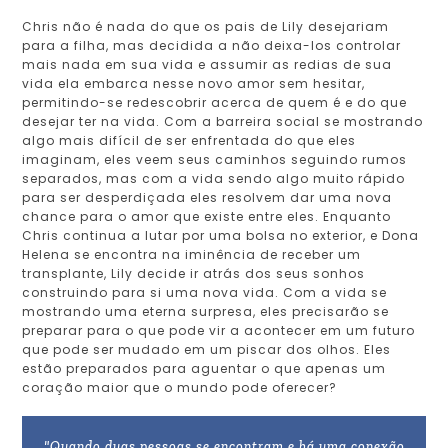
Chris não é nada do que os pais de Lily desejariam
para a filha, mas decidida a não deixa-los controlar
mais nada em sua vida e assumir as redias de sua
vida ela embarca nesse novo amor sem hesitar,
permitindo-se redescobrir acerca de quem é e do que
desejar ter na vida. Com a barreira social se mostrando
algo mais difícil de ser enfrentada do que eles
imaginam, eles veem seus caminhos seguindo rumos
separados, mas com a vida sendo algo muito rápido
para ser desperdiçada eles resolvem dar uma nova
chance para o amor que existe entre eles. Enquanto
Chris continua a lutar por uma bolsa no exterior, e Dona
Helena se encontra na iminência de receber um
transplante, Lily decide ir atrás dos seus sonhos
construindo para si uma nova vida. Com a vida se
mostrando uma eterna surpresa, eles precisarão se
preparar para o que pode vir a acontecer em um futuro
que pode ser mudado em um piscar dos olhos. Eles
estão preparados para aguentar o que apenas um
coração maior que o mundo pode oferecer?
"Quando duas pessoas se encontram e há uma conexão