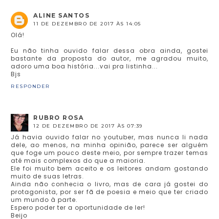
ALINE SANTOS
11 DE DEZEMBRO DE 2017 ÀS 14:05
Olá!
Eu não tinha ouvido falar dessa obra ainda, gostei
bastante da proposta do autor, me agradou muito,
adoro uma boa história...vai pra listinha...
Bjs
RESPONDER
RUBRO ROSA
12 DE DEZEMBRO DE 2017 ÀS 07:39
Já havia ouvido falar no youtuber, mas nunca li nada
dele, ao menos, na minha opinião, parece ser alguém
que foge um pouco deste meio, por sempre trazer temas
até mais complexos do que a maioria.
Ele foi muito bem aceito e os leitores andam gostando
muito de suas letras.
Ainda não conhecia o livro, mas de cara já gostei do
protagonista, por ser fã de poesia e meio que ter criado
um mundo à parte.
Espero poder ter a oportunidade de ler!
Beijo