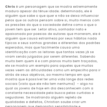
Chris
é um personagem que se mostra extremamente
maduro apesar da tênue idade; determinado, ele é
alguém que sabe o que quer e não se deixa influenciar
pelos que os outros pensam sobre si, muito menos com
as pressões do que a sociedade define como o que o
jovem tem que ser. Leitor ativo, sonhador nato e
apaixonado por poesias de autores que morreram, ele é
alguém que causa estranheza por seus hábitos nada
típicos e seus sonhos grandes e diferentes dos padrões
esperados, mas que facilmente causa uma
identificação com os leitores que tantas vezes já se
viram sendo julgados por serem diferentes. Sabendo
muito bem quem é e com planos muito bem traçados,
ele se mostra um exemplo para aqueles que muitas
vezes veem as dificuldades como um empecilho para ir
atrás de seus objetivos, ao mesmo tempo em que
mostra que é possível ter uma vida longe das redes
sociais (visto que ele não tem nenhuma) – algo no
qual os jovens de hoje em dia desconhecem com a
constante necessidade pela busca pelas curtidas e
seguidores. Se mostrando alguém repleto de
qualidades e defeitos, Christian soube criar um
personagem que demonstra sensibilidade e