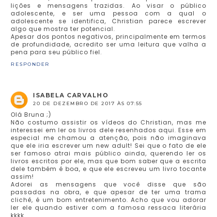
lições e mensagens trazidas. Ao visar o público
adolescente, e ser uma pessoa com a qual o
adolescente se identifica, Christian parece escrever
algo que mostra ter potencial.
Apesar dos pontos negativos, principalmente em termos
de profundidade, acredito ser uma leitura que valha a
pena para seu público fiel.
RESPONDER
ISABELA CARVALHO
20 DE DEZEMBRO DE 2017 ÀS 07:55
Olá Bruna ;)
Não costumo assistir os vídeos do Christian, mas me
interessei em ler os livros dele resenhados aqui. Esse em
especial me chamou a atenção, pois não imaginava
que ele iria escrever um new adult! Sei que o fato de ele
ser famoso atrai mais público ainda, querendo ler os
livros escritos por ele, mas que bom saber que a escrita
dele também é boa, e que ele escreveu um livro tocante
assim!
Adorei as mensagens que você disse que são
passadas na obra, e que apesar de ter uma trama
clichê, é um bom entretenimento. Acho que vou adorar
ler ele quando estiver com a famosa ressaca literária
kkkk