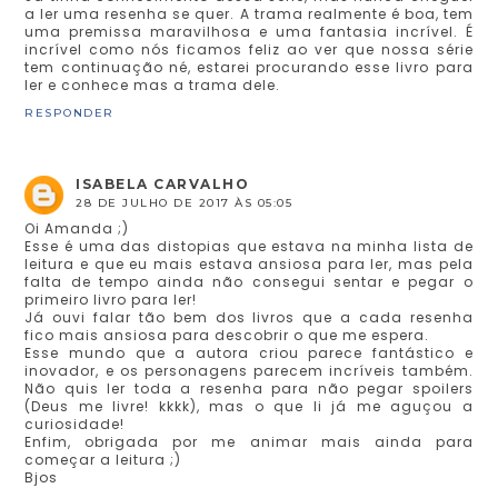
a ler uma resenha se quer. A trama realmente é boa, tem
uma premissa maravilhosa e uma fantasia incrível. É
incrível como nós ficamos feliz ao ver que nossa série
tem continuação né, estarei procurando esse livro para
ler e conhece mas a trama dele.
RESPONDER
ISABELA CARVALHO
28 DE JULHO DE 2017 ÀS 05:05
Oi Amanda ;)
Esse é uma das distopias que estava na minha lista de
leitura e que eu mais estava ansiosa para ler, mas pela
falta de tempo ainda não consegui sentar e pegar o
primeiro livro para ler!
Já ouvi falar tão bem dos livros que a cada resenha
fico mais ansiosa para descobrir o que me espera.
Esse mundo que a autora criou parece fantástico e
inovador, e os personagens parecem incríveis também.
Não quis ler toda a resenha para não pegar spoilers
(Deus me livre! kkkk), mas o que li já me aguçou a
curiosidade!
Enfim, obrigada por me animar mais ainda para
começar a leitura ;)
Bjos