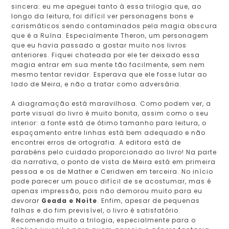
sincera: eu me apeguei tanto à essa trilogia que, ao
longo da leitura, foi difícil ver personagens bons e
carismáticos sendo contaminados pela magia obscura
que é a Ruína. Especialmente Theron, um personagem
que eu havia passado a gostar muito nos livros
anteriores. Fiquei chateada por ele ter deixado essa
magia entrar em sua mente tão facilmente, sem nem
mesmo tentar revidar. Esperava que ele fosse lutar ao
lado de Meira, e não a tratar como adversária.
A diagramação está maravilhosa. Como podem ver, a
parte visual do livro é muito bonita, assim como o seu
interior: a fonte está de ótimo tamanho para leitura, o
espaçamento entre linhas está bem adequado e não
encontrei erros de ortografia. A editora está de
parabéns pelo cuidado proporcionado ao livro! Na parte
da narrativa, o ponto de vista de Meira está em primeira
pessoa e os de Mather e Ceridwen em terceira. No início
pode parecer um pouco difícil de se acostumar, mas é
apenas impressão, pois não demorou muito para eu
devorar
Geada e Noite
. Enfim, apesar de pequenas
falhas e do fim previsível, o livro é satisfatório.
Recomendo muito a trilogia, especialmente para o