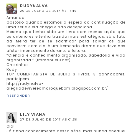
RUDYNALVA
26 DE JULHO DE 2017 ÀS 17:19
Amanda!
Gostoso quando estamos a espera da continuação de
uma série e ela chega e não decepciona.
Mesmo que tenha sido um livro com menos ação que
os anteriores e tenha trazido mais estratégias, só o fato
da Meira ter de se sacrificar para salvar os que
convivem com ela, é um tremendo drama que deve nos
afetar imensamente durante a leitura.
“Ciência é conhecimento organizado. Sabedoria é vida
organizada.” (Immanuel Kant)
Cheirinhos
Rudy
TOP COMENTARISTA DE JULHO 3 livros, 3 ganhadores,
participem.
http://rudynalva-
alegriadevivereamaroquebom.blogspot.com.br/
RESPONDER
LILY VIANA
27 DE JULHO DE 2017 ÀS 01:36
Olá!
Já tinha conhecimento dessa série, mas nunca cheguei