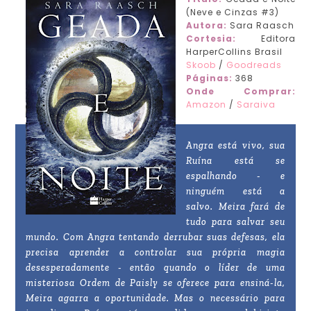
(Neve e Cinzas #3)
Autora:
Sara Raasch
Cortesia:
Editora
HarperCollins Brasil
Skoob
/
Goodreads
Páginas:
368
Onde Comprar:
Amazon
/
Saraiva
Angra está vivo, sua
Ruína está se
espalhando - e
ninguém está a
salvo. Meira fará de
tudo para salvar seu
mundo. Com Angra tentando derrubar suas defesas, ela
precisa aprender a controlar sua própria magia
desesperadamente - então quando o líder de uma
misteriosa Ordem de Paisly se oferece para ensiná-la,
Meira agarra a oportunidade. Mas o necessário para