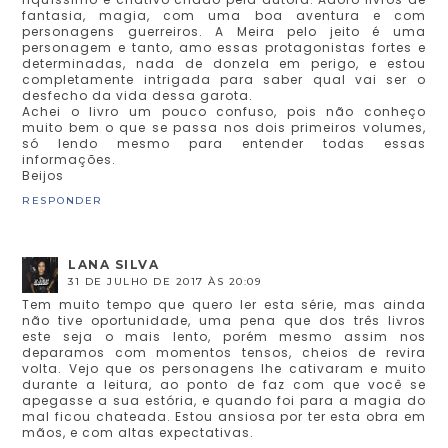
fantasia, magia, com uma boa aventura e com
personagens guerreiros. A Meira pelo jeito é uma
personagem e tanto, amo essas protagonistas fortes e
determinadas, nada de donzela em perigo, e estou
completamente intrigada para saber qual vai ser o
desfecho da vida dessa garota.
Achei o livro um pouco confuso, pois não conheço
muito bem o que se passa nos dois primeiros volumes,
só lendo mesmo para entender todas essas
informações.
Beijos
RESPONDER
LANA SILVA
31 DE JULHO DE 2017 ÀS 20:09
Tem muito tempo que quero ler esta série, mas ainda
não tive oportunidade, uma pena que dos três livros
este seja o mais lento, porém mesmo assim nos
deparamos com momentos tensos, cheios de revira
volta. Vejo que os personagens lhe cativaram e muito
durante a leitura, ao ponto de faz com que você se
apegasse a sua estória, e quando foi para a magia do
mal ficou chateada. Estou ansiosa por ter esta obra em
mãos, e com altas expectativas.