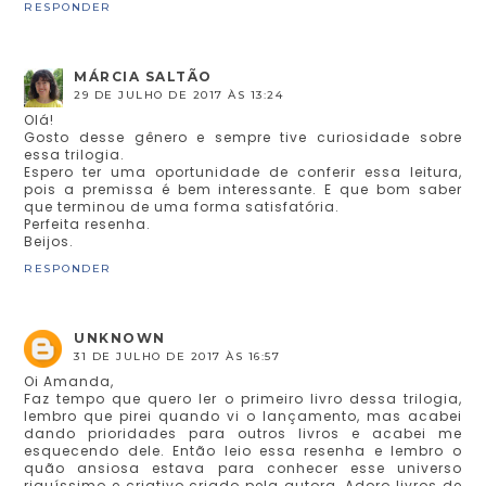
RESPONDER
MÁRCIA SALTÃO
29 DE JULHO DE 2017 ÀS 13:24
Olá!
Gosto desse gênero e sempre tive curiosidade sobre
essa trilogia.
Espero ter uma oportunidade de conferir essa leitura,
pois a premissa é bem interessante. E que bom saber
que terminou de uma forma satisfatória.
Perfeita resenha.
Beijos.
RESPONDER
UNKNOWN
31 DE JULHO DE 2017 ÀS 16:57
Oi Amanda,
Faz tempo que quero ler o primeiro livro dessa trilogia,
lembro que pirei quando vi o lançamento, mas acabei
dando prioridades para outros livros e acabei me
esquecendo dele. Então leio essa resenha e lembro o
quão ansiosa estava para conhecer esse universo
riquíssimo e criativo criado pela autora. Adoro livros de