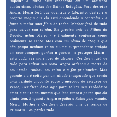
impedir a Ruína está escondido em um labirinto
subterrâneo, abaixo dos Reinos Estações. Para derrotar
Angra, Meira terá que adentrar o labirinto, destruir a
própria magia que ela está aprendendo a controlar - e
fazer o maior sacrifício de todos. Mather fará de tudo
para salvar sua rainha. Ele precisa unir os Filhos do
Degelo, achar Meira - e finalmente confessar como
realmente se sente. Mas com um plano de ataque que
não poupa nenhum reino e uma surpreendente traição
em seus ranques, ganhar a guerra - e proteger Meira -
está cada vez mais fora de alcance. Ceridwen fará de
tudo para salvar seu povo. Angra ordenou a morte de
seu irmão, roubou seu reino e a fez prisioneira. Mas
quando ela é solta por um aliado inesperado que revela
uma verdade chocante sobre o mercado de escravos de
Verão, Ceridwen deve agir para salvar seu verdadeiro
amor e seu reino, mesmo que isso custe o pouco que ela
ainda tem. Enquanto Angra espalha a Ruína pelo mundo,
Meira, Mather e Ceridwen deverão unir os reinos de
Primoria... ou perder tudo.