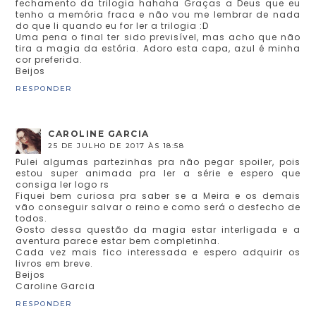
fechamento da trilogia hahaha Graças a Deus que eu
tenho a memória fraca e não vou me lembrar de nada
do que li quando eu for ler a trilogia :D
Uma pena o final ter sido previsível, mas acho que não
tira a magia da estória. Adoro esta capa, azul é minha
cor preferida.
Beijos
RESPONDER
CAROLINE GARCIA
25 DE JULHO DE 2017 ÀS 18:58
Pulei algumas partezinhas pra não pegar spoiler, pois
estou super animada pra ler a série e espero que
consiga ler logo rs
Fiquei bem curiosa pra saber se a Meira e os demais
vão conseguir salvar o reino e como será o desfecho de
todos.
Gosto dessa questão da magia estar interligada e a
aventura parece estar bem completinha.
Cada vez mais fico interessada e espero adquirir os
livros em breve.
Beijos
Caroline Garcia
RESPONDER