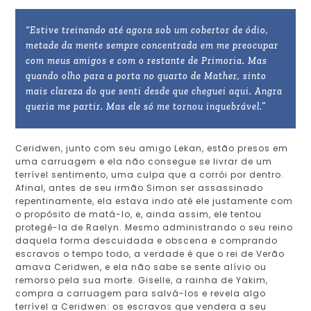
“Estive treinando até agora sob um cobertor de ódio,
metade da mente sempre concentrada em me preocupar
com meus amigos e com o restante de Primoria. Mas
quando olho para a porta no quarto de Mather, sinto
mais clareza do que senti desde que cheguei aqui. Angra
queria me partir. Mas ele só me tornou inquebrável.”
Ceridwen, junto com seu amigo Lekan, estão presos em
uma carruagem e ela não consegue se livrar de um
terrível sentimento, uma culpa que a corrói por dentro.
Afinal, antes de seu irmão Simon ser assassinado
repentinamente, ela estava indo até ele justamente com
o propósito de matá-lo, e, ainda assim, ele tentou
protegê-la de Raelyn. Mesmo administrando o seu reino
daquela forma descuidada e obscena e comprando
escravos o tempo todo, a verdade é que o rei de Verão
amava Ceridwen, e ela não sabe se sente alívio ou
remorso pela sua morte. Giselle, a rainha de Yakim,
compra a carruagem para salvá-los e revela algo
terrível a Ceridwen: os escravos que vendera a seu