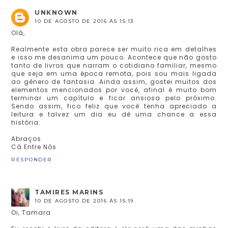
UNKNOWN
10 DE AGOSTO DE 2016 ÀS 15:13
Olá,
Realmente esta obra parece ser muito rica em detalhes
e isso me desanima um pouco. Acontece que não gosto
tanto de livros que narram o cotidiano familiar, mesmo
que seja em uma época remota, pois sou mais ligada
ao gênero de fantasia. Ainda assim, gostei muitos dos
elementos mencionados por você, afinal é muito bom
terminar um capítulo e ficar ansiosa pelo próximo.
Sendo assim, fico feliz que você tenha apreciado a
leitura e talvez um dia eu dê uma chance a essa
história.
Abraços
Cá Entre Nós
RESPONDER
TAMIRES MARINS
10 DE AGOSTO DE 2016 ÀS 15:19
Oi, Tamara