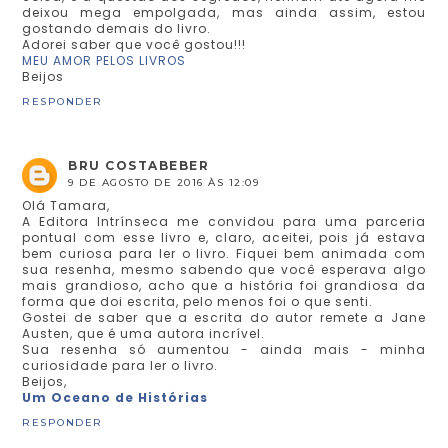
deixou mega empolgada, mas ainda assim, estou
gostando demais do livro.
Adorei saber que você gostou!!!
MEU AMOR PELOS LIVROS
Beijos
RESPONDER
BRU COSTABEBER
9 DE AGOSTO DE 2016 ÀS 12:09
Olá Tamara,
A Editora Intrínseca me convidou para uma parceria
pontual com esse livro e, claro, aceitei, pois já estava
bem curiosa para ler o livro. Fiquei bem animada com
sua resenha, mesmo sabendo que você esperava algo
mais grandioso, acho que a história foi grandiosa da
forma que doi escrita, pelo menos foi o que senti.
Gostei de saber que a escrita do autor remete a Jane
Austen, que é uma autora incrível.
Sua resenha só aumentou - ainda mais - minha
curiosidade para ler o livro.
Beijos,
Um Oceano de Histórias
RESPONDER