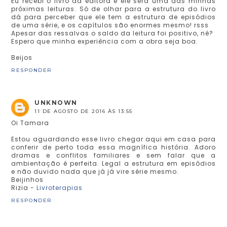
Eu recebi o livro da editora e ele será uma das minhas
próximas leituras. Só de olhar para a estrutura do livro
dá para perceber que ele tem a estrutura de episódios
de uma série, e os capítulos são enormes mesmo! rsss
Apesar das ressalvas o saldo da leitura foi positivo, né?
Espero que minha experiência com a obra seja boa.
Beijos
RESPONDER
UNKNOWN
11 DE AGOSTO DE 2016 ÀS 13:55
Oi Tamara
Estou aguardando esse livro chegar aqui em casa para
conferir de perto toda essa magnífica história. Adoro
dramas e conflitos familiares e sem falar que a
ambientação é perfeita. Legal a estrutura em episódios
e não duvido nada que já já vire série mesmo.
Beijinhos
Rizia -
Livroterapias
RESPONDER