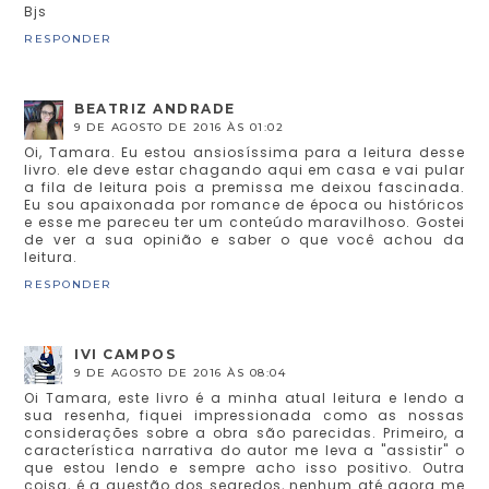
Bjs
RESPONDER
BEATRIZ ANDRADE
9 DE AGOSTO DE 2016 ÀS 01:02
Oi, Tamara. Eu estou ansiosíssima para a leitura desse
livro. ele deve estar chagando aqui em casa e vai pular
a fila de leitura pois a premissa me deixou fascinada.
Eu sou apaixonada por romance de época ou históricos
e esse me pareceu ter um conteúdo maravilhoso. Gostei
de ver a sua opinião e saber o que você achou da
leitura.
RESPONDER
IVI CAMPOS
9 DE AGOSTO DE 2016 ÀS 08:04
Oi Tamara, este livro é a minha atual leitura e lendo a
sua resenha, fiquei impressionada como as nossas
considerações sobre a obra são parecidas. Primeiro, a
característica narrativa do autor me leva a "assistir" o
que estou lendo e sempre acho isso positivo. Outra
coisa, é a questão dos segredos, nenhum até agora me