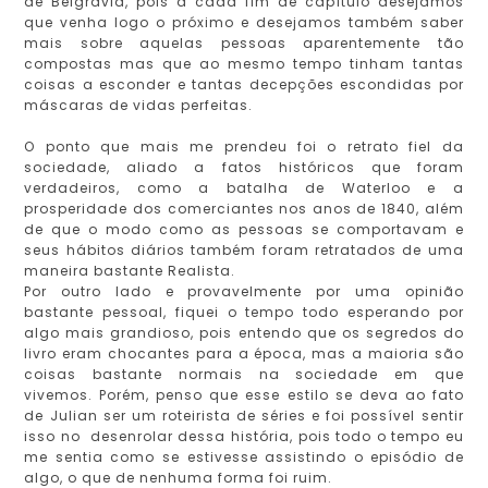
de Belgravia, pois a cada fim de capítulo desejamos
que venha logo o próximo e desejamos também saber
mais sobre aquelas pessoas aparentemente tão
compostas mas que ao mesmo tempo tinham tantas
coisas a esconder e tantas decepções escondidas por
máscaras de vidas perfeitas.
O ponto que mais me prendeu foi o retrato fiel da
sociedade, aliado a fatos históricos que foram
verdadeiros, como a batalha de Waterloo e a
prosperidade dos comerciantes nos anos de 1840, além
de que o modo como as pessoas se comportavam e
seus hábitos diários também foram retratados de uma
maneira bastante Realista.
Por outro lado e provavelmente por uma opinião
bastante pessoal, fiquei o tempo todo esperando por
algo mais grandioso, pois entendo que os segredos do
livro eram chocantes para a época, mas a maioria são
coisas bastante normais na sociedade em que
vivemos. Porém, penso que esse estilo se deva ao fato
de Julian ser um roteirista de séries e foi possível sentir
isso no desenrolar dessa história, pois todo o tempo eu
me sentia como se estivesse assistindo o episódio de
algo, o que de nenhuma forma foi ruim.