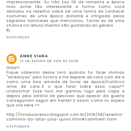
impressionantes. Eu não sou fã de romance e época
mas achei tão interessante a forma como você
abordou na resenha sobre ser uma forma de conhecer
costumes de uma época distante e intrigada pelos
segredos familiares que mencionou. Talvez eu dê uma
chance na leitura mesmo não gostando do gênero.
Bj
RESPONDER
ANNE VIANA
12 DE AGOSTO DE 2016 ÀS 20:00
Oláa!!!
Fiquei sabendo desse livro quando fui fazer minhas
"andanças" pela livraria e me deparei de cara com ele e
como uma boa amante de livros de época/histórico
amei de cara..E o que falar sobre essa capa??
Lindissima! Esse livro me ganhou logo pela capa e
depois pela estória de pessoas que apesar da guerra
conseguiram seguir em frente!! E assim como vc espero
que vire serie ^^
http://livroaoavesso.blogspot.com.br/2016/08/resenha-
caminho-do-altar-julia-quinn.html#comment-form
RESPONDER