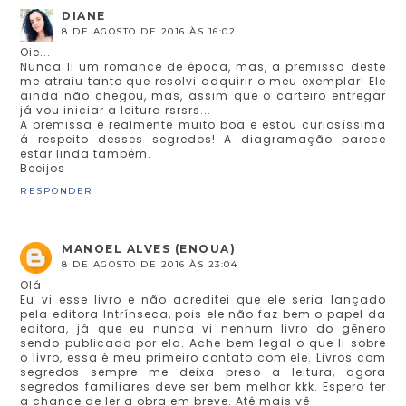
DIANE
8 DE AGOSTO DE 2016 ÀS 16:02
Oie...
Nunca li um romance de época, mas, a premissa deste
me atraiu tanto que resolvi adquirir o meu exemplar! Ele
ainda não chegou, mas, assim que o carteiro entregar
já vou iniciar a leitura rsrsrs...
A premissa é realmente muito boa e estou curiosíssima
á respeito desses segredos! A diagramação parece
estar linda também.
Beeijos
RESPONDER
MANOEL ALVES (ENOUA)
8 DE AGOSTO DE 2016 ÀS 23:04
Olá
Eu vi esse livro e não acreditei que ele seria lançado
pela editora Intrínseca, pois ele não faz bem o papel da
editora, já que eu nunca vi nenhum livro do gênero
sendo publicado por ela. Ache bem legal o que li sobre
o livro, essa é meu primeiro contato com ele. Livros com
segredos sempre me deixa preso a leitura, agora
segredos familiares deve ser bem melhor kkk. Espero ter
a chance de ler a obra em breve. Até mais vê