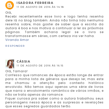
ISADORA FERREIRA
11 DE AGOSTO DE 2016 ÀS 14:18
Olá,
Recebi recentemente esse livro e logo tenha resenha
dele lá no blog também. Ainda não tinha lido nenhuma
resenha sobre, mas gostei de saber que a escrita da
autora é boa e nos motiva a continuar a ler as próximas
páginas. Também acharia legal se o livro se
transformasse em séries, com certeza iria ver haha.
Virando Amor
RESPONDER
CÁSSIA
11 DE AGOSTO DE 2016 ÀS 16:15
Olá, Tamara!
Confesso que romances de época estão longe de entrar
para a minha lista de gêneros que desejo ler, mas este
me chamou a atenção pelo contexto histórico
envolvido. Não temos aqui apenas uma série de livros
que narra o envolvimento romântico de vários irmãos, e
não se trata apenas do romance.
Fiquei curiosa pra saber como a autora trabalhou seus
personagens nessa época e as surpresas e revelações
que esses segredos guardados terão.