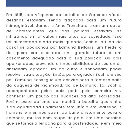
Em 1815, nas vésperas da batalha de Waterloo vários
destinos estavam sendo traçados para um futuro
inimaginável. James e Anne Trenchard eram um casal
de comerciantes que aos poucos estavam se
infiltrando em círculos mais altos da sociedade. Isso
foi alimentado ainda mais quando Sophia, a filha do
casal se apaixonou por Edmund Bellasis, um herdeiro
de quem era esperado um grande futuro e um
casamento adequado para a sua posição. Os dois
apaixonados, prevendo a impossibilidade do seu amor,
ansiavam agradar um ao outro e sonhavam poder
resolver sua situação. Então, para agradar Sophia e seu
pai, Edmund consegue um convite para o famoso baile
da duquesa de Richmond, tia de Edmund. Lá, Sophia
acompanhada pelos pais pode pela primeira vez
conhecer um pouco das nuances da alta sociedade.
Porém, perto da uma da manhã a batalha que vinha
sido aguardada finalmente tem início em Waterloo, e
homens e meninos saem do baile diretamente para o
combate, muitos com roupa de gala, em uma batalha
que se tornaria lendária para a posteridade, e em meio