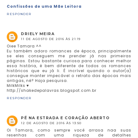
Confissões de uma Mãe Leitora
RESPONDER
DRIELY MEIRA
11 DE AGOSTO DE 2016 ÀS 21:19
Oiee Tamara ^^
Eu também adoro romances de época, principalmente
se eles conseguem me prender já nas primeiras
páginas. Estou bastante curiosa para conhecer melhor
essa história, é bem diferente de todos os romances
históricos que eu já li. É incrível quando o autor(a)
consegue manter impecável o retrato das épocas mais
antigas, né? Haja pesquisa.
MilkMilks ♥
http://shakedepalavras.blogspot.com.br
RESPONDER
PÉ NA ESTRADA E CORAÇÃO ABERTO
12 DE AGOSTO DE 2016 ÀS 13:50
Oi Tamara, como sempre você arrasa naa suas
resenhas com uma riqueza de detalhes