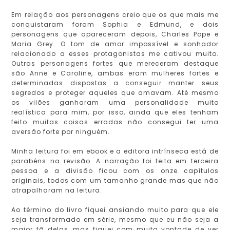
Em relação aos personagens creio que os que mais me
conquistaram foram Sophia e Edmund, e dois
personagens que apareceram depois, Charles Pope e
Maria Grey. O tom de amor impossível e sonhador
relacionado a esses protagonistas me cativou muito.
Outras personagens fortes que mereceram destaque
são Anne e Caroline, ambas eram mulheres fortes e
determinadas dispostas a conseguir manter seus
segredos e proteger aqueles que amavam. Até mesmo
os vilões ganharam uma personalidade muito
realística para mim, por isso, ainda que eles tenham
feito muitas coisas erradas não consegui ter uma
aversão forte por ninguém.
Minha leitura foi em ebook e a editora intrínseca está de
parabéns na revisão. A narração foi feita em terceira
pessoa e a divisão ficou com os onze capítulos
originais, todos com um tamanho grande mas que não
atrapalharam na leitura.
Ao término do livro fiquei ansiando muito para que ele
seja transformado em série, mesmo que eu não seja a
maior fã delas, mas fiquei com muita vontade de ver